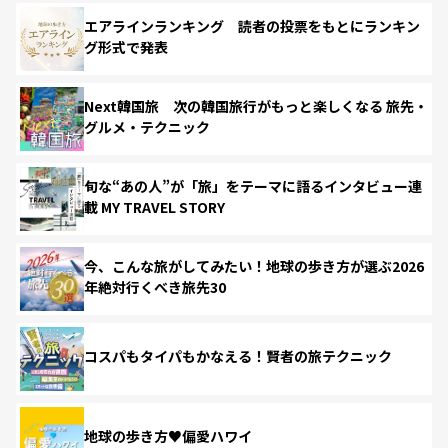
エアラインランキング 読者の投票をもとにランキン
グ形式で発表
Next韓国旅 次の韓国旅行がもっと楽しくなる 旅先・
グルメ・テクニック
旬な“あの人”が「旅」をテーマに語るインタビュー連
載 MY TRAVEL STORY
今、こんな旅がしてみたい！地球の歩き方が選ぶ2026
年絶対行くべき旅先30
コスパもタイパもかなえる！賢者の旅テクニック
地球の歩き方♥偏愛ハワイ