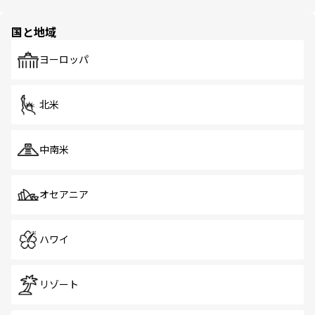
ほしい。
ほしい。
園や自然保護区など、自然が調和した近代的な景観と文化
の多様性あふれるカラフルな町は、どこを歩いても新しい
国と地域
発見がある。さらに、治安のよさや充実した公共交通機関
も、旅行者にとっては魅力的なポイント。グルメも豊富
で、ホーカーズは地元の風情を楽しめる外せないスポット
ヨーロッパ
だ。訪れる人を飽きさせないシンガポールで、多様な魅力
を体感しよう。 なお、新着のシンガポール情報は
コンテン
ツ一覧
を参照してほしい。
北米
中南米
オセアニア
ハワイ
リゾート