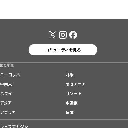
コミュニティを見る
国と地域
ヨーロッパ
北米
中南米
オセアニア
ハワイ
リゾート
アジア
中近東
アフリカ
日本
ウェブマガジン