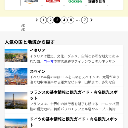
詳細を見る
…
1
2
3
4
5
7
AD
AD
人気の国と地域から探す
イタリア
イタリアは歴史、文化、グルメ、自然と多彩な魅力にあふ
れた国。
ローマ
の古代遺跡やフィレンツェのルネッサンス
美術、ヴェネツィアの運河など、歴史あるスポットはもち
スペイン
ろん、トスカーナの美しい田園風景やアマルフィ海岸の絶
景など、自然景観も見逃せない。観光の合間には、本場の
イベリア半島のほぼ80％を占めるスペインは、太陽が降り
ピザやパスタなど、絶品のイタリア料理を堪能することも
注ぐ地中海沿岸から雄大なピレネー山脈まで、多彩な自然
できる。朝目覚めてから夜眠るまで、すべての瞬間を楽し
と文化が詰まったヨーロッパ屈指の旅行先だ。多様な地域
フランスの基本情報と観光ガイド・有名観光スポ
ませてくれるイタリアで、忘れられない旅をしてみよう！
文化が根付くこの国では、情熱的なフラメンコ、熱気あふ
なお、新着のイタリア情報は
コンテンツ一覧
を参照してほ
れる闘牛、そして美味しいタパスが生活の一部となってい
ット
しい。
る。首都マドリードの洗練された雰囲気や、バルセロナの
フランスは、世界中の旅行者を魅了し続けるヨーロッパ屈
アートに溢れた街角から、地方では古代ローマ遺跡や中世
指の観光地だ。首都パリのエッフェル塔やルーブル美術館
の城塞都市、穏やかなビーチリゾートまで多彩な表情を見
といった象徴的なスポットから、田舎町の古風な美しさま
せる。地方によって風土や気候が異なるスペインはその個
ドイツの基本情報と観光ガイド・有名観光スポッ
で、幅広い魅力が詰まっている。華麗な宮殿、歴史的な大
性で訪れる人を魅了する。 なお、新着のスペイン情報は
コ
聖堂、美しいビーチ、そして豊かな自然が、訪れる者を心
ト