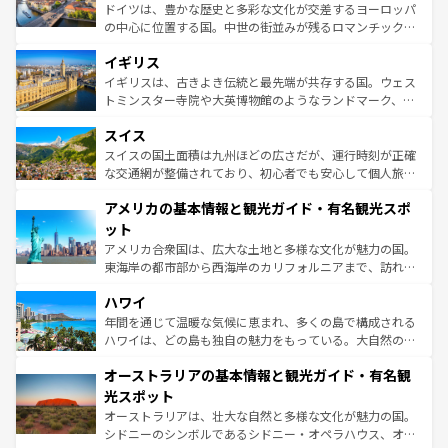
ンテンツ一覧
を参照してほしい。
から魅了する。また、フランスは美食の国としても知ら
ドイツは、豊かな歴史と多彩な文化が交差するヨーロッパ
れ、フランス料理はユネスコ無形文化遺産にも登録されて
の中心に位置する国。中世の街並みが残るロマンチック街
いる。シャンパンの発祥地であるランス、プロヴァンスの
道から、未来を先取りするようなモダンな都市まで多様な
香り高いラベンダー畑など、多彩な楽しみ方が可能だ。さ
イギリス
顔を持つこの国は、どこを歩いても飽きることがない。ベ
らに、パリ以外の地域にも魅力が溢れており、どの街角に
ルリンの文化的活気、バイエルン州のアルプスの絶景、そ
イギリスは、古きよき伝統と最先端が共存する国。ウェス
も豊かな歴史と文化が息づいている。パリ以外の個性あふ
してライン川沿いのワイン畑といった風景は必見。ビール
トミンスター寺院や大英博物館のようなランドマーク、歴
れる地方に足を運ぶとそれぞれで全く異なる文化を体験で
とソーセージを味わいながら地元の人と過ごす楽しい時間
史ある大学都市、美しい丘陵地帯や牧歌的な風景など、エ
きるだろう。 なお、新着のフランス情報は
コンテンツ一覧
スイス
は、お酒好きな人にはぜひ体験してほしい。 なお、新着の
リアごとに異なる魅力がある。また、優雅なアフタヌーン
を参照してほしい。
ドイツ情報は
コンテンツ一覧
を参照してほしい。
ティー、ビール好きにはたまらない英国パブ、サッカー観
スイスの国土面積は九州ほどの広さだが、運行時刻が正確
戦など、本場だからこそできる体験も豊富。イギリスを旅
な交通網が整備されており、初心者でも安心して個人旅行
して楽しみつくそう。 なお、新着のイギリス情報は
コンテ
を楽しめる。日本同様に時刻表どおりの旅が可能だ。中世
アメリカの基本情報と観光ガイド・有名観光スポ
ンツ一覧
を参照してほしい。
の建物がそのまま残る町や、スイスならではのユニークな
博物館もあり、アルプス観光だけでなく町歩きも満喫する
ット
ことができる。国民の所得が高いため物価も高いが、旅行
アメリカ合衆国は、広大な土地と多様な文化が魅力の国。
者向けの交通パス提供のサービスもあり、うまく活用すれ
東海岸の都市部から西海岸のカリフォルニアまで、訪れる
ば市内交通費無料で観光を楽しむこともできる。 なお、新
場所ごとに異なる風景と体験が待っている。ニューヨーク
着のスイス情報は
コンテンツ一覧
を参照してほしい。
ハワイ
のような巨大都市は、観光、ショッピング、エンターテイ
ンメントが詰まった刺激的なスポットだ。一方、アメリカ
年間を通じて温暖な気候に恵まれ、多くの島で構成される
西部には大自然が広がり、グランドキャニオンやイエロー
ハワイは、どの島も独自の魅力をもっている。大自然の神
ストーン国立公園といった絶景が堪能できる。さらに、南
秘を感じたいなら、火山が生み出した壮大な景観を誇るハ
オーストラリアの基本情報と観光ガイド・有名観
部のニューオーリンズでは、音楽と美食が融合した独特の
ワイ島は見逃せない。また、定番の観光地といえばオアフ
文化が魅力。旅行者はアメリカの各地域で異なる魅力を楽
島だが、静かな自然を求めるならマウイ島やカウアイ島が
光スポット
しみながら、その多様性と豊かな歴史を感じることができ
おすすめ。エメラルドグリーンに輝く海をはじめ、豊かな
オーストラリアは、壮大な自然と多様な文化が魅力の国。
るだろう。車でのロードトリップや列車の旅も、アメリカ
文化や歴史が息づいている。「アロハスピリット」と呼ば
シドニーのシンボルであるシドニー・オペラハウス、オー
ならではの贅沢な旅のスタイルだ。 なお、新着のアメリカ
れるおもてなしの心で訪れる人々を迎えてくれるハワイの