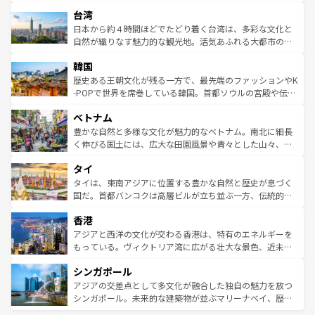
ストラリア東海岸北部に広がる大サンゴ礁地帯グレートバ
情報は
コンテンツ一覧
を参照してほしい。
人々、おいしいローカルフードやハワイアンミュージッ
台湾
リアリーフや大陸中央部にそびえるウルル（エアーズロッ
ク、伝統的なフラダンスなど、すべてがハワイの魅力を彩
ク）、タスマニアの美しい原生林やケアンズの熱帯雨林な
日本から約４時間ほどでたどり着く台湾は、多彩な文化と
っている。訪れるたびに新しい発見と感動が待っているハ
ど、見どころがたくさん。また、カフェやワイン、オージ
自然が織りなす魅力的な観光地。活気あふれる大都市の台
ワイを、存分に味わってほしい。 なお、新着のハワイ情報
ービーフなどの食文化も豊かで、美味しいものであふれて
北やノスタルジックな町並みが人気な九份（ジォウフェ
は
コンテンツ一覧
を参照してほしい。
韓国
いる。アクティビティも充実しており、サーフィンやダイ
ン）、静ひつな山岳地帯である台湾東部など、都市の喧騒
ビング、ハイキングなど、アウトドア好きにはたまらな
と山間の静けさが共存しており、訪れる人に新しい発見と
歴史ある王朝文化が残る一方で、最先端のファッションやK
い。オーストラリアの多彩な魅力を存分に味わいつくそ
驚きをもたらしてくれる。また、奥深い台湾の食文化も魅
-POPで世界を席巻している韓国。首都ソウルの宮殿や伝統
う。 なお、新着のオーストラリア情報は
コンテンツ一覧
を
力で、夜市などの屋台グルメから高級料理、ヘルシーで美
家屋が並ぶエリアでは韓国の歴史と文化に浸ることがで
参照してほしい。
ベトナム
容にもいいと評判のスイーツなど、バラエティ豊かな料理
き、地方に足を延ばせば四季折々の自然美を楽しむことが
が味わえる。 なお、新着の台湾情報は
コンテンツ一覧
を参
できる。そして、キムチや焼肉、絶品のストリートフード
豊かな自然と多様な文化が魅力的なベトナム。南北に細長
照してほしい。
まで、さまざまな韓国料理が待っている。夜には、韓国な
く伸びる国土には、広大な田園風景や青々とした山々、世
らではのナイトライフも堪能できる。あたたかいホスピタ
界遺産に登録された壮大な自然景観が点在し、都市部では
タイ
リティに包まれながら、韓国の多彩な魅力を心ゆくまで味
急速な発展と共に伝統が息づく。ハノイの古い町並みやホ
わってみてほしい。 なお、新着の韓国情報は
コンテンツ一
ーチミン市のフランス統治時代の建物も、独特の雰囲気を
タイは、東南アジアに位置する豊かな自然と歴史が息づく
覧
を参照してほしい。
醸し出している。また、バラエティの豊かさとおいしさで
国だ。首都バンコクは高層ビルが立ち並ぶ一方、伝統的な
世界中の食通を魅了してやまないベトナム料理も魅力のひ
寺院や市場がいたるところに点在し、古きよき文化と現代
香港
とつ。フォーやバインミー、ベトナムコーヒーなどは、ぜ
の活気が交差している。北部ではチェンマイなどの山岳地
ひ現地で味わいたい。どの地域を訪れてもあたたかい人々
帯で自然と触れ合い、南部ではプーケットやクラビの美し
アジアと西洋の文化が交わる香港は、特有のエネルギーを
が旅行者を迎えてくれるので、きっと忘れられない旅にな
いビーチでリゾート気分を楽しむことができる。タイ料理
もっている。ヴィクトリア湾に広がる壮大な景色、近未来
るはずだ。 なお、新着のベトナム情報は
コンテンツ一覧
を
は世界的に有名で、屋台から高級レストランまで味覚を刺
的なアートスポット、そして歴史と現代が融合した町並
参照してほしい。
シンガポール
激する。気候は一年中温暖で、どの季節にも異なる楽しみ
み、どこを訪れても感動するはず。観光スポットが密集し
が待っている。親しみやすいタイの人々、仏教を中心とし
ており、効率よく見どころを回れるのも魅力。息をのむよ
アジアの交差点として多文化が融合した独自の魅力を放つ
た文化、そして多様な観光資源が、訪れる旅人を魅了し続
うな絶景から文化的な体験まで、香港を存分に楽しみ尽く
シンガポール。未来的な建築物が並ぶマリーナベイ、歴史
ける。 なお、新着のタイ情報は
コンテンツ一覧
を参照して
そう。 なお、新着の香港情報は
コンテンツ一覧
を参照して
と伝統を感じられるエスニックタウン、多数の緑豊かな公