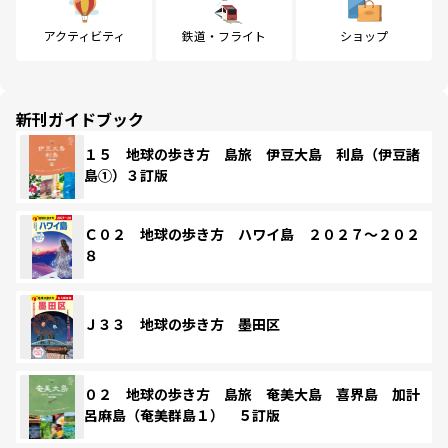
アクティビティ
鉄道・フライト
ショップ
新刊ガイドブック
１５ 地球の歩き方 島旅 伊豆大島 利島（伊豆諸
島①）３訂版
Ｃ０２ 地球の歩き方 ハワイ島 ２０２７～２０２
８
Ｊ３３ 地球の歩き方 墨田区
０２ 地球の歩き方 島旅 奄美大島 喜界島 加計
呂麻島（奄美群島１） ５訂版