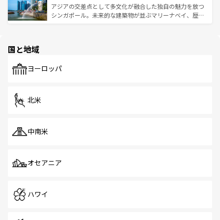
が待っている。親しみやすいタイの人々、仏教を中心とし
ており、効率よく見どころを回れるのも魅力。息をのむよ
アジアの交差点として多文化が融合した独自の魅力を放つ
た文化、そして多様な観光資源が、訪れる旅人を魅了し続
うな絶景から文化的な体験まで、香港を存分に楽しみ尽く
シンガポール。未来的な建築物が並ぶマリーナベイ、歴史
ける。 なお、新着のタイ情報は
コンテンツ一覧
を参照して
そう。 なお、新着の香港情報は
コンテンツ一覧
を参照して
と伝統を感じられるエスニックタウン、多数の緑豊かな公
ほしい。
ほしい。
園や自然保護区など、自然が調和した近代的な景観と文化
の多様性あふれるカラフルな町は、どこを歩いても新しい
国と地域
発見がある。さらに、治安のよさや充実した公共交通機関
も、旅行者にとっては魅力的なポイント。グルメも豊富
で、ホーカーズは地元の風情を楽しめる外せないスポット
ヨーロッパ
だ。訪れる人を飽きさせないシンガポールで、多様な魅力
を体感しよう。 なお、新着のシンガポール情報は
コンテン
ツ一覧
を参照してほしい。
北米
中南米
オセアニア
ハワイ