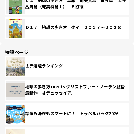
０２ 地球の歩き方 島旅 奄美大島 喜界島 加計
呂麻島（奄美群島１） ５訂版
Ｄ１７ 地球の歩き方 タイ ２０２７～２０２８
特設ページ
世界遺産ランキング
地球の歩き方 meets クリストファー・ノーラン監督
最新作『オデュッセイア』
準備も滞在もスマートに！ トラベルハック2026