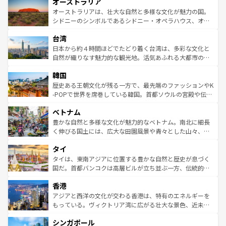
オーストラリア
部のニューオーリンズでは、音楽と美食が融合した独特の
ワイ島は見逃せない。また、定番の観光地といえばオアフ
文化が魅力。旅行者はアメリカの各地域で異なる魅力を楽
島だが、静かな自然を求めるならマウイ島やカウアイ島が
オーストラリアは、壮大な自然と多様な文化が魅力の国。
しみながら、その多様性と豊かな歴史を感じることができ
おすすめ。エメラルドグリーンに輝く海をはじめ、豊かな
シドニーのシンボルであるシドニー・オペラハウス、オー
るだろう。車でのロードトリップや列車の旅も、アメリカ
文化や歴史が息づいている。「アロハスピリット」と呼ば
ストラリア東海岸北部に広がる大サンゴ礁地帯グレートバ
ならではの贅沢な旅のスタイルだ。 なお、新着のアメリカ
台湾
れるおもてなしの心で訪れる人々を迎えてくれるハワイの
リアリーフや大陸中央部にそびえるウルル（エアーズロッ
情報は
コンテンツ一覧
を参照してほしい。
人々、おいしいローカルフードやハワイアンミュージッ
ク）、タスマニアの美しい原生林やケアンズの熱帯雨林な
日本から約４時間ほどでたどり着く台湾は、多彩な文化と
ク、伝統的なフラダンスなど、すべてがハワイの魅力を彩
ど、見どころがたくさん。また、カフェやワイン、オージ
自然が織りなす魅力的な観光地。活気あふれる大都市の台
っている。訪れるたびに新しい発見と感動が待っているハ
ービーフなどの食文化も豊かで、美味しいものであふれて
北やノスタルジックな町並みが人気な九份（ジォウフェ
ワイを、存分に味わってほしい。 なお、新着のハワイ情報
韓国
いる。アクティビティも充実しており、サーフィンやダイ
ン）、静ひつな山岳地帯である台湾東部など、都市の喧騒
は
コンテンツ一覧
を参照してほしい。
ビング、ハイキングなど、アウトドア好きにはたまらな
と山間の静けさが共存しており、訪れる人に新しい発見と
歴史ある王朝文化が残る一方で、最先端のファッションやK
い。オーストラリアの多彩な魅力を存分に味わいつくそ
驚きをもたらしてくれる。また、奥深い台湾の食文化も魅
-POPで世界を席巻している韓国。首都ソウルの宮殿や伝統
う。 なお、新着のオーストラリア情報は
コンテンツ一覧
を
力で、夜市などの屋台グルメから高級料理、ヘルシーで美
家屋が並ぶエリアでは韓国の歴史と文化に浸ることがで
参照してほしい。
ベトナム
容にもいいと評判のスイーツなど、バラエティ豊かな料理
き、地方に足を延ばせば四季折々の自然美を楽しむことが
が味わえる。 なお、新着の台湾情報は
コンテンツ一覧
を参
できる。そして、キムチや焼肉、絶品のストリートフード
豊かな自然と多様な文化が魅力的なベトナム。南北に細長
照してほしい。
まで、さまざまな韓国料理が待っている。夜には、韓国な
く伸びる国土には、広大な田園風景や青々とした山々、世
らではのナイトライフも堪能できる。あたたかいホスピタ
界遺産に登録された壮大な自然景観が点在し、都市部では
タイ
リティに包まれながら、韓国の多彩な魅力を心ゆくまで味
急速な発展と共に伝統が息づく。ハノイの古い町並みやホ
わってみてほしい。 なお、新着の韓国情報は
コンテンツ一
ーチミン市のフランス統治時代の建物も、独特の雰囲気を
タイは、東南アジアに位置する豊かな自然と歴史が息づく
覧
を参照してほしい。
醸し出している。また、バラエティの豊かさとおいしさで
国だ。首都バンコクは高層ビルが立ち並ぶ一方、伝統的な
世界中の食通を魅了してやまないベトナム料理も魅力のひ
寺院や市場がいたるところに点在し、古きよき文化と現代
香港
とつ。フォーやバインミー、ベトナムコーヒーなどは、ぜ
の活気が交差している。北部ではチェンマイなどの山岳地
ひ現地で味わいたい。どの地域を訪れてもあたたかい人々
帯で自然と触れ合い、南部ではプーケットやクラビの美し
アジアと西洋の文化が交わる香港は、特有のエネルギーを
が旅行者を迎えてくれるので、きっと忘れられない旅にな
いビーチでリゾート気分を楽しむことができる。タイ料理
もっている。ヴィクトリア湾に広がる壮大な景色、近未来
るはずだ。 なお、新着のベトナム情報は
コンテンツ一覧
を
は世界的に有名で、屋台から高級レストランまで味覚を刺
的なアートスポット、そして歴史と現代が融合した町並
参照してほしい。
シンガポール
激する。気候は一年中温暖で、どの季節にも異なる楽しみ
み、どこを訪れても感動するはず。観光スポットが密集し