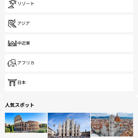
リゾート
アジア
中近東
アフリカ
日本
人気スポット