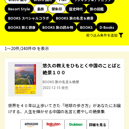
Resort Style
島旅
御朱印
歴史時代
旅の図鑑
BOOKS スペシャルコラボ
BOOKS 旅の名言＆絶景
BOOKS 旅と健康
BOOKS 旅の読み物
BOOKS
D-Books
絞り込み条件を追加
1〜20件/240件中 を表示
悠久の教えをひもとく中国のことばと
絶景１００
BOOKS 旅の名言＆絶景
2022.12.15 発売
世界を４０年以上歩いてきた「地球の歩き方」があなたにお届
けする、人生を輝かせる中国の名言と癒やしの絶景集
詳細を見る