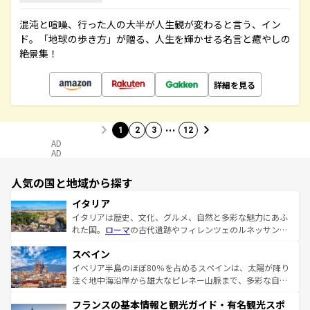
混沌と喧噪、行った人の大半が人生観が変わると言う、イン
ド。「地球の歩き方」が贈る、人生を輝かせる名言と癒やしの
絶景集！
詳細を見る
…
1
2
3
12
AD
AD
人気の国と地域から探す
イタリア
イタリアは歴史、文化、グルメ、自然と多彩な魅力にあふ
れた国。
ローマ
の古代遺跡やフィレンツェのルネッサンス
美術、ヴェネツィアの運河など、歴史あるスポットはもち
スペイン
ろん、トスカーナの美しい田園風景やアマルフィ海岸の絶
景など、自然景観も見逃せない。観光の合間には、本場の
イベリア半島のほぼ80％を占めるスペインは、太陽が降り
ピザやパスタなど、絶品のイタリア料理を堪能することも
注ぐ地中海沿岸から雄大なピレネー山脈まで、多彩な自然
できる。朝目覚めてから夜眠るまで、すべての瞬間を楽し
と文化が詰まったヨーロッパ屈指の旅行先だ。多様な地域
フランスの基本情報と観光ガイド・有名観光スポ
ませてくれるイタリアで、忘れられない旅をしてみよう！
文化が根付くこの国では、情熱的なフラメンコ、熱気あふ