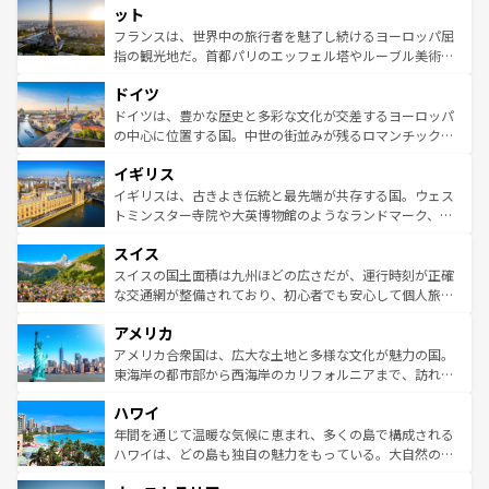
なお、新着のイタリア情報は
コンテンツ一覧
を参照してほ
れる闘牛、そして美味しいタパスが生活の一部となってい
ット
しい。
る。首都マドリードの洗練された雰囲気や、バルセロナの
フランスは、世界中の旅行者を魅了し続けるヨーロッパ屈
アートに溢れた街角から、地方では古代ローマ遺跡や中世
指の観光地だ。首都パリのエッフェル塔やルーブル美術館
の城塞都市、穏やかなビーチリゾートまで多彩な表情を見
といった象徴的なスポットから、田舎町の古風な美しさま
せる。地方によって風土や気候が異なるスペインはその個
ドイツ
で、幅広い魅力が詰まっている。華麗な宮殿、歴史的な大
性で訪れる人を魅了する。 なお、新着のスペイン情報は
コ
聖堂、美しいビーチ、そして豊かな自然が、訪れる者を心
ドイツは、豊かな歴史と多彩な文化が交差するヨーロッパ
ンテンツ一覧
を参照してほしい。
から魅了する。また、フランスは美食の国としても知ら
の中心に位置する国。中世の街並みが残るロマンチック街
れ、フランス料理はユネスコ無形文化遺産にも登録されて
道から、未来を先取りするようなモダンな都市まで多様な
イギリス
いる。シャンパンの発祥地であるランス、プロヴァンスの
顔を持つこの国は、どこを歩いても飽きることがない。ベ
香り高いラベンダー畑など、多彩な楽しみ方が可能だ。さ
ルリンの文化的活気、バイエルン州のアルプスの絶景、そ
イギリスは、古きよき伝統と最先端が共存する国。ウェス
らに、パリ以外の地域にも魅力が溢れており、どの街角に
してライン川沿いのワイン畑といった風景は必見。ビール
トミンスター寺院や大英博物館のようなランドマーク、歴
も豊かな歴史と文化が息づいている。パリ以外の個性あふ
とソーセージを味わいながら地元の人と過ごす楽しい時間
史ある大学都市、美しい丘陵地帯や牧歌的な風景など、エ
れる地方に足を運ぶとそれぞれで全く異なる文化を体験で
スイス
は、お酒好きな人にはぜひ体験してほしい。 なお、新着の
リアごとに異なる魅力がある。また、優雅なアフタヌーン
きるだろう。 なお、新着のフランス情報は
コンテンツ一覧
ドイツ情報は
コンテンツ一覧
を参照してほしい。
ティー、ビール好きにはたまらない英国パブ、サッカー観
スイスの国土面積は九州ほどの広さだが、運行時刻が正確
を参照してほしい。
戦など、本場だからこそできる体験も豊富。イギリスを旅
な交通網が整備されており、初心者でも安心して個人旅行
して楽しみつくそう。 なお、新着のイギリス情報は
コンテ
を楽しめる。日本同様に時刻表どおりの旅が可能だ。中世
アメリカ
ンツ一覧
を参照してほしい。
の建物がそのまま残る町や、スイスならではのユニークな
博物館もあり、アルプス観光だけでなく町歩きも満喫する
アメリカ合衆国は、広大な土地と多様な文化が魅力の国。
ことができる。国民の所得が高いため物価も高いが、旅行
東海岸の都市部から西海岸のカリフォルニアまで、訪れる
者向けの交通パス提供のサービスもあり、うまく活用すれ
場所ごとに異なる風景と体験が待っている。ニューヨーク
ハワイ
ば市内交通費無料で観光を楽しむこともできる。 なお、新
のような巨大都市は、観光、ショッピング、エンターテイ
着のスイス情報は
コンテンツ一覧
を参照してほしい。
ンメントが詰まった刺激的なスポットだ。一方、アメリカ
年間を通じて温暖な気候に恵まれ、多くの島で構成される
西部には大自然が広がり、グランドキャニオンやイエロー
ハワイは、どの島も独自の魅力をもっている。大自然の神
ストーン国立公園といった絶景が堪能できる。さらに、南
秘を感じたいなら、火山が生み出した壮大な景観を誇るハ