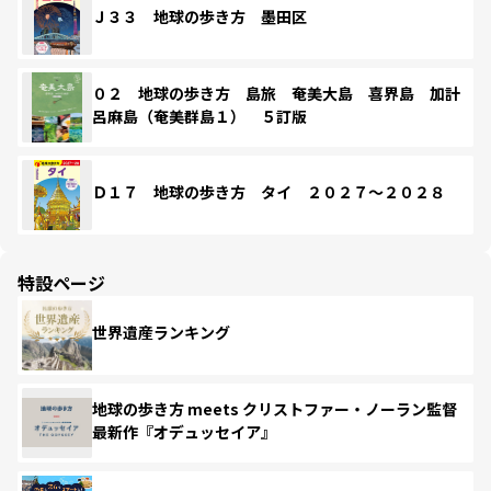
Ｊ３３ 地球の歩き方 墨田区
０２ 地球の歩き方 島旅 奄美大島 喜界島 加計
呂麻島（奄美群島１） ５訂版
Ｄ１７ 地球の歩き方 タイ ２０２７～２０２８
特設ページ
世界遺産ランキング
地球の歩き方 meets クリストファー・ノーラン監督
最新作『オデュッセイア』