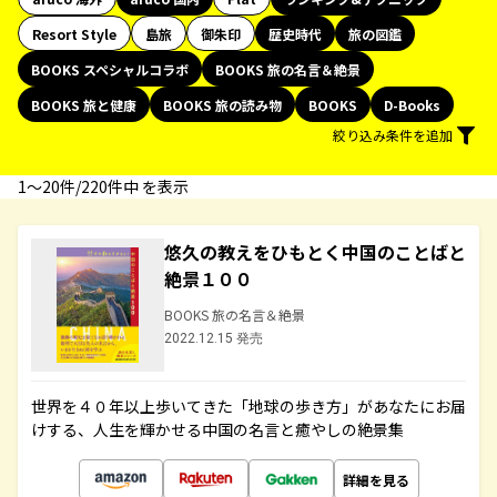
Resort Style
島旅
御朱印
歴史時代
旅の図鑑
BOOKS スペシャルコラボ
BOOKS 旅の名言＆絶景
BOOKS 旅と健康
BOOKS 旅の読み物
BOOKS
D-Books
絞り込み条件を追加
1〜20件/220件中 を表示
悠久の教えをひもとく中国のことばと
絶景１００
BOOKS 旅の名言＆絶景
2022.12.15 発売
世界を４０年以上歩いてきた「地球の歩き方」があなたにお届
けする、人生を輝かせる中国の名言と癒やしの絶景集
詳細を見る