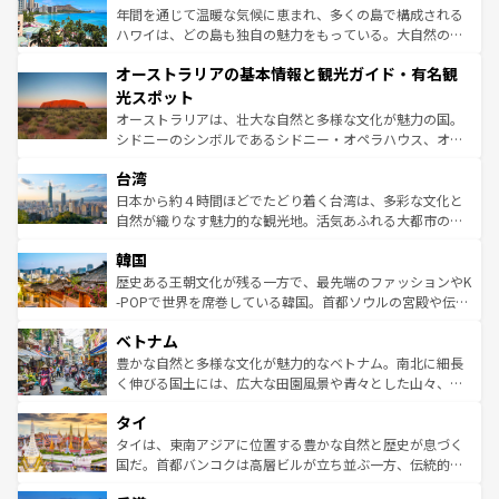
ンメントが詰まった刺激的なスポットだ。一方、アメリカ
年間を通じて温暖な気候に恵まれ、多くの島で構成される
西部には大自然が広がり、グランドキャニオンやイエロー
ハワイは、どの島も独自の魅力をもっている。大自然の神
ストーン国立公園といった絶景が堪能できる。さらに、南
秘を感じたいなら、火山が生み出した壮大な景観を誇るハ
オーストラリアの基本情報と観光ガイド・有名観
部のニューオーリンズでは、音楽と美食が融合した独特の
ワイ島は見逃せない。また、定番の観光地といえばオアフ
文化が魅力。旅行者はアメリカの各地域で異なる魅力を楽
島だが、静かな自然を求めるならマウイ島やカウアイ島が
光スポット
しみながら、その多様性と豊かな歴史を感じることができ
おすすめ。エメラルドグリーンに輝く海をはじめ、豊かな
オーストラリアは、壮大な自然と多様な文化が魅力の国。
るだろう。車でのロードトリップや列車の旅も、アメリカ
文化や歴史が息づいている。「アロハスピリット」と呼ば
シドニーのシンボルであるシドニー・オペラハウス、オー
ならではの贅沢な旅のスタイルだ。 なお、新着のアメリカ
れるおもてなしの心で訪れる人々を迎えてくれるハワイの
ストラリア東海岸北部に広がる大サンゴ礁地帯グレートバ
情報は
コンテンツ一覧
を参照してほしい。
人々、おいしいローカルフードやハワイアンミュージッ
台湾
リアリーフや大陸中央部にそびえるウルル（エアーズロッ
ク、伝統的なフラダンスなど、すべてがハワイの魅力を彩
ク）、タスマニアの美しい原生林やケアンズの熱帯雨林な
日本から約４時間ほどでたどり着く台湾は、多彩な文化と
っている。訪れるたびに新しい発見と感動が待っているハ
ど、見どころがたくさん。また、カフェやワイン、オージ
自然が織りなす魅力的な観光地。活気あふれる大都市の台
ワイを、存分に味わってほしい。 なお、新着のハワイ情報
ービーフなどの食文化も豊かで、美味しいものであふれて
北やノスタルジックな町並みが人気な九份（ジォウフェ
は
コンテンツ一覧
を参照してほしい。
韓国
いる。アクティビティも充実しており、サーフィンやダイ
ン）、静ひつな山岳地帯である台湾東部など、都市の喧騒
ビング、ハイキングなど、アウトドア好きにはたまらな
と山間の静けさが共存しており、訪れる人に新しい発見と
歴史ある王朝文化が残る一方で、最先端のファッションやK
い。オーストラリアの多彩な魅力を存分に味わいつくそ
驚きをもたらしてくれる。また、奥深い台湾の食文化も魅
-POPで世界を席巻している韓国。首都ソウルの宮殿や伝統
う。 なお、新着のオーストラリア情報は
コンテンツ一覧
を
力で、夜市などの屋台グルメから高級料理、ヘルシーで美
家屋が並ぶエリアでは韓国の歴史と文化に浸ることがで
参照してほしい。
ベトナム
容にもいいと評判のスイーツなど、バラエティ豊かな料理
き、地方に足を延ばせば四季折々の自然美を楽しむことが
が味わえる。 なお、新着の台湾情報は
コンテンツ一覧
を参
できる。そして、キムチや焼肉、絶品のストリートフード
豊かな自然と多様な文化が魅力的なベトナム。南北に細長
照してほしい。
まで、さまざまな韓国料理が待っている。夜には、韓国な
く伸びる国土には、広大な田園風景や青々とした山々、世
らではのナイトライフも堪能できる。あたたかいホスピタ
界遺産に登録された壮大な自然景観が点在し、都市部では
タイ
リティに包まれながら、韓国の多彩な魅力を心ゆくまで味
急速な発展と共に伝統が息づく。ハノイの古い町並みやホ
わってみてほしい。 なお、新着の韓国情報は
コンテンツ一
ーチミン市のフランス統治時代の建物も、独特の雰囲気を
タイは、東南アジアに位置する豊かな自然と歴史が息づく
覧
を参照してほしい。
醸し出している。また、バラエティの豊かさとおいしさで
国だ。首都バンコクは高層ビルが立ち並ぶ一方、伝統的な
世界中の食通を魅了してやまないベトナム料理も魅力のひ
寺院や市場がいたるところに点在し、古きよき文化と現代