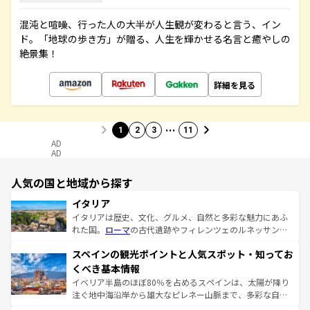
混沌と喧噪、行った人の大半が人生観が変わると言う、イン
ド。「地球の歩き方」が贈る、人生を輝かせる名言と癒やしの
絶景集！
詳細を見る
…
1
2
3
11
AD
AD
人気の国と地域から探す
イタリア
イタリアは歴史、文化、グルメ、自然と多彩な魅力にあふ
れた国。
ローマ
の古代遺跡やフィレンツェのルネッサンス
美術、ヴェネツィアの運河など、歴史あるスポットはもち
スペインの観光ポイントと人気スポット・知ってお
ろん、トスカーナの美しい田園風景やアマルフィ海岸の絶
景など、自然景観も見逃せない。観光の合間には、本場の
くべき基本情報
ピザやパスタなど、絶品のイタリア料理を堪能することも
イベリア半島のほぼ80％を占めるスペインは、太陽が降り
できる。朝目覚めてから夜眠るまで、すべての瞬間を楽し
注ぐ地中海沿岸から雄大なピレネー山脈まで、多彩な自然
ませてくれるイタリアで、忘れられない旅をしてみよう！
と文化が詰まったヨーロッパ屈指の旅行先だ。多様な地域