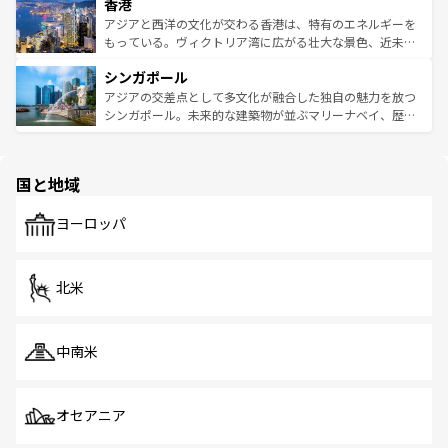
香港
とつ。フォーやバインミー、ベトナムコーヒーなどは、ぜ
の活気が交差している。北部ではチェンマイなどの山岳地
ひ現地で味わいたい。どの地域を訪れてもあたたかい人々
帯で自然と触れ合い、南部ではプーケットやクラビの美し
アジアと西洋の文化が交わる香港は、特有のエネルギーを
が旅行者を迎えてくれるので、きっと忘れられない旅にな
いビーチでリゾート気分を楽しむことができる。タイ料理
もっている。ヴィクトリア湾に広がる壮大な景色、近未来
るはずだ。 なお、新着のベトナム情報は
コンテンツ一覧
を
は世界的に有名で、屋台から高級レストランまで味覚を刺
的なアートスポット、そして歴史と現代が融合した町並
参照してほしい。
シンガポール
激する。気候は一年中温暖で、どの季節にも異なる楽しみ
み、どこを訪れても感動するはず。観光スポットが密集し
が待っている。親しみやすいタイの人々、仏教を中心とし
ており、効率よく見どころを回れるのも魅力。息をのむよ
アジアの交差点として多文化が融合した独自の魅力を放つ
た文化、そして多様な観光資源が、訪れる旅人を魅了し続
うな絶景から文化的な体験まで、香港を存分に楽しみ尽く
シンガポール。未来的な建築物が並ぶマリーナベイ、歴史
ける。 なお、新着のタイ情報は
コンテンツ一覧
を参照して
そう。 なお、新着の香港情報は
コンテンツ一覧
を参照して
と伝統を感じられるエスニックタウン、多数の緑豊かな公
ほしい。
ほしい。
園や自然保護区など、自然が調和した近代的な景観と文化
の多様性あふれるカラフルな町は、どこを歩いても新しい
国と地域
発見がある。さらに、治安のよさや充実した公共交通機関
も、旅行者にとっては魅力的なポイント。グルメも豊富
で、ホーカーズは地元の風情を楽しめる外せないスポット
ヨーロッパ
だ。訪れる人を飽きさせないシンガポールで、多様な魅力
を体感しよう。 なお、新着のシンガポール情報は
コンテン
ツ一覧
を参照してほしい。
北米
中南米
オセアニア