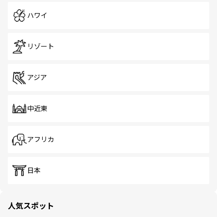
ハワイ
リゾート
アジア
中近東
アフリカ
日本
人気スポット