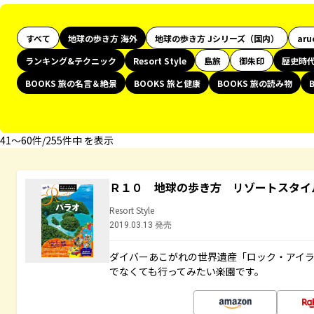
すべて
地球の歩き方 海外
地球の歩き方 Jシリーズ（国内）
aru
ランキング&テクニック
Resort Style
島旅
御朱印
歴史時
BOOKS 旅の名言＆絶景
BOOKS 旅と健康
BOOKS 旅の読み物
41〜60件/255件中 を表示
Ｒ１０ 地球の歩き方 リゾートスタイ
Resort Style
2019.03.13 発売
ダイバーあこがれの世界遺産「ロック・アイ
でなくても行ってみたい楽園です。