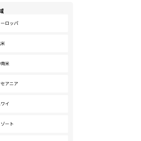
域
ヨーロッパ
北米
中南米
オセアニア
ハワイ
リゾート