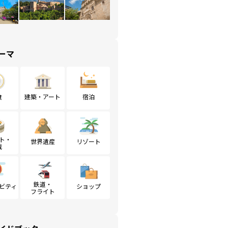
ーマ
食
建築・アート
宿泊
ト・
世界遺産
リゾート
戦
鉄道・
ビティ
ショップ
フライト