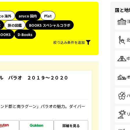
国と地
co 海外
aruco 国内
Plat
代
旅の図鑑
BOOKS スペシャルコラボ
BOOKS
D-Books
絞り込み条件を追加
ル パラオ ２０１９～２０２０
ランド郡と南ラグーン」パラオの魅力。ダイバー
詳細を見る