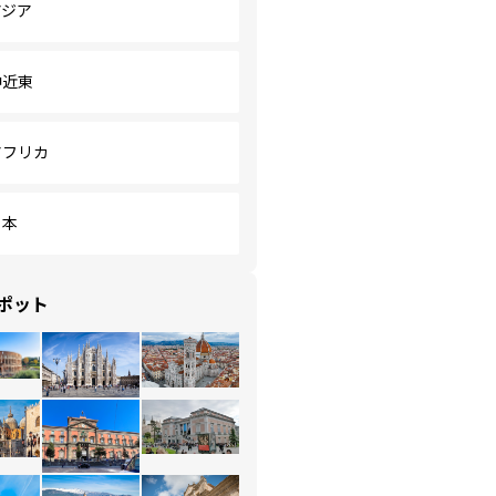
アジア
中近東
アフリカ
日本
ポット