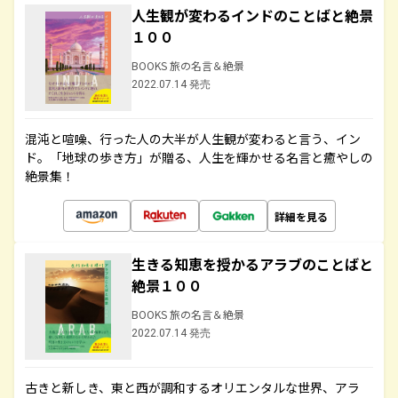
人生観が変わるインドのことばと絶景
１００
BOOKS 旅の名言＆絶景
2022.07.14 発売
混沌と喧噪、行った人の大半が人生観が変わると言う、イン
ド。「地球の歩き方」が贈る、人生を輝かせる名言と癒やしの
絶景集！
詳細を見る
生きる知恵を授かるアラブのことばと
絶景１００
BOOKS 旅の名言＆絶景
2022.07.14 発売
古きと新しき、東と西が調和するオリエンタルな世界、アラ