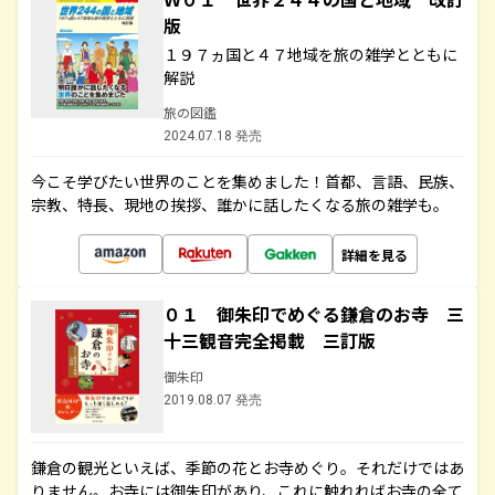
版
１９７ヵ国と４７地域を旅の雑学とともに
解説
旅の図鑑
2024.07.18 発売
今こそ学びたい世界のことを集めました！首都、言語、民族、
宗教、特長、現地の挨拶、誰かに話したくなる旅の雑学も。
詳細を見る
０１ 御朱印でめぐる鎌倉のお寺 三
十三観音完全掲載 三訂版
御朱印
2019.08.07 発売
鎌倉の観光といえば、季節の花とお寺めぐり。それだけではあ
りません。お寺には御朱印があり、これに触れればお寺の全て