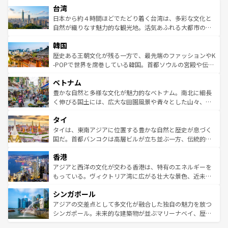
ならではの贅沢な旅のスタイルだ。 なお、新着のアメリカ
台湾
れるおもてなしの心で訪れる人々を迎えてくれるハワイの
リアリーフや大陸中央部にそびえるウルル（エアーズロッ
情報は
コンテンツ一覧
を参照してほしい。
人々、おいしいローカルフードやハワイアンミュージッ
ク）、タスマニアの美しい原生林やケアンズの熱帯雨林な
日本から約４時間ほどでたどり着く台湾は、多彩な文化と
ク、伝統的なフラダンスなど、すべてがハワイの魅力を彩
ど、見どころがたくさん。また、カフェやワイン、オージ
自然が織りなす魅力的な観光地。活気あふれる大都市の台
っている。訪れるたびに新しい発見と感動が待っているハ
ービーフなどの食文化も豊かで、美味しいものであふれて
北やノスタルジックな町並みが人気な九份（ジォウフェ
ワイを、存分に味わってほしい。 なお、新着のハワイ情報
韓国
いる。アクティビティも充実しており、サーフィンやダイ
ン）、静ひつな山岳地帯である台湾東部など、都市の喧騒
は
コンテンツ一覧
を参照してほしい。
ビング、ハイキングなど、アウトドア好きにはたまらな
と山間の静けさが共存しており、訪れる人に新しい発見と
歴史ある王朝文化が残る一方で、最先端のファッションやK
い。オーストラリアの多彩な魅力を存分に味わいつくそ
驚きをもたらしてくれる。また、奥深い台湾の食文化も魅
-POPで世界を席巻している韓国。首都ソウルの宮殿や伝統
う。 なお、新着のオーストラリア情報は
コンテンツ一覧
を
力で、夜市などの屋台グルメから高級料理、ヘルシーで美
家屋が並ぶエリアでは韓国の歴史と文化に浸ることがで
参照してほしい。
ベトナム
容にもいいと評判のスイーツなど、バラエティ豊かな料理
き、地方に足を延ばせば四季折々の自然美を楽しむことが
が味わえる。 なお、新着の台湾情報は
コンテンツ一覧
を参
できる。そして、キムチや焼肉、絶品のストリートフード
豊かな自然と多様な文化が魅力的なベトナム。南北に細長
照してほしい。
まで、さまざまな韓国料理が待っている。夜には、韓国な
く伸びる国土には、広大な田園風景や青々とした山々、世
らではのナイトライフも堪能できる。あたたかいホスピタ
界遺産に登録された壮大な自然景観が点在し、都市部では
タイ
リティに包まれながら、韓国の多彩な魅力を心ゆくまで味
急速な発展と共に伝統が息づく。ハノイの古い町並みやホ
わってみてほしい。 なお、新着の韓国情報は
コンテンツ一
ーチミン市のフランス統治時代の建物も、独特の雰囲気を
タイは、東南アジアに位置する豊かな自然と歴史が息づく
覧
を参照してほしい。
醸し出している。また、バラエティの豊かさとおいしさで
国だ。首都バンコクは高層ビルが立ち並ぶ一方、伝統的な
世界中の食通を魅了してやまないベトナム料理も魅力のひ
寺院や市場がいたるところに点在し、古きよき文化と現代
香港
とつ。フォーやバインミー、ベトナムコーヒーなどは、ぜ
の活気が交差している。北部ではチェンマイなどの山岳地
ひ現地で味わいたい。どの地域を訪れてもあたたかい人々
帯で自然と触れ合い、南部ではプーケットやクラビの美し
アジアと西洋の文化が交わる香港は、特有のエネルギーを
が旅行者を迎えてくれるので、きっと忘れられない旅にな
いビーチでリゾート気分を楽しむことができる。タイ料理
もっている。ヴィクトリア湾に広がる壮大な景色、近未来
るはずだ。 なお、新着のベトナム情報は
コンテンツ一覧
を
は世界的に有名で、屋台から高級レストランまで味覚を刺
的なアートスポット、そして歴史と現代が融合した町並
参照してほしい。
シンガポール
激する。気候は一年中温暖で、どの季節にも異なる楽しみ
み、どこを訪れても感動するはず。観光スポットが密集し
が待っている。親しみやすいタイの人々、仏教を中心とし
ており、効率よく見どころを回れるのも魅力。息をのむよ
アジアの交差点として多文化が融合した独自の魅力を放つ
た文化、そして多様な観光資源が、訪れる旅人を魅了し続
うな絶景から文化的な体験まで、香港を存分に楽しみ尽く
シンガポール。未来的な建築物が並ぶマリーナベイ、歴史
ける。 なお、新着のタイ情報は
コンテンツ一覧
を参照して
そう。 なお、新着の香港情報は
コンテンツ一覧
を参照して
と伝統を感じられるエスニックタウン、多数の緑豊かな公