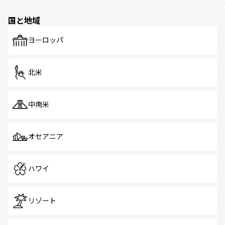
ほしい。
ほしい。
園や自然保護区など、自然が調和した近代的な景観と文化
の多様性あふれるカラフルな町は、どこを歩いても新しい
国と地域
発見がある。さらに、治安のよさや充実した公共交通機関
も、旅行者にとっては魅力的なポイント。グルメも豊富
で、ホーカーズは地元の風情を楽しめる外せないスポット
ヨーロッパ
だ。訪れる人を飽きさせないシンガポールで、多様な魅力
を体感しよう。 なお、新着のシンガポール情報は
コンテン
ツ一覧
を参照してほしい。
北米
中南米
オセアニア
ハワイ
リゾート