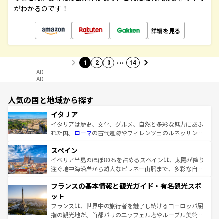
がわかるのです！
詳細を見る
…
1
2
3
14
AD
AD
人気の国と地域から探す
イタリア
イタリアは歴史、文化、グルメ、自然と多彩な魅力にあふ
れた国。
ローマ
の古代遺跡やフィレンツェのルネッサンス
美術、ヴェネツィアの運河など、歴史あるスポットはもち
スペイン
ろん、トスカーナの美しい田園風景やアマルフィ海岸の絶
景など、自然景観も見逃せない。観光の合間には、本場の
イベリア半島のほぼ80％を占めるスペインは、太陽が降り
ピザやパスタなど、絶品のイタリア料理を堪能することも
注ぐ地中海沿岸から雄大なピレネー山脈まで、多彩な自然
できる。朝目覚めてから夜眠るまで、すべての瞬間を楽し
と文化が詰まったヨーロッパ屈指の旅行先だ。多様な地域
フランスの基本情報と観光ガイド・有名観光スポ
ませてくれるイタリアで、忘れられない旅をしてみよう！
文化が根付くこの国では、情熱的なフラメンコ、熱気あふ
なお、新着のイタリア情報は
コンテンツ一覧
を参照してほ
れる闘牛、そして美味しいタパスが生活の一部となってい
ット
しい。
る。首都マドリードの洗練された雰囲気や、バルセロナの
フランスは、世界中の旅行者を魅了し続けるヨーロッパ屈
アートに溢れた街角から、地方では古代ローマ遺跡や中世
指の観光地だ。首都パリのエッフェル塔やルーブル美術館