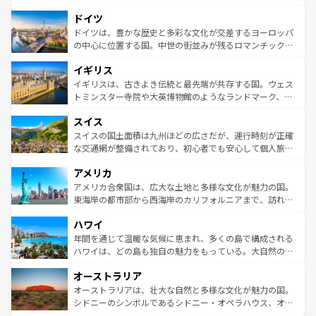
の城塞都市、穏やかなビーチリゾートまで多彩な表情を見
といった象徴的なスポットから、田舎町の古風な美しさま
せる。地方によって風土や気候が異なるスペインはその個
ドイツ
で、幅広い魅力が詰まっている。華麗な宮殿、歴史的な大
性で訪れる人を魅了する。 なお、新着のスペイン情報は
コ
聖堂、美しいビーチ、そして豊かな自然が、訪れる者を心
ドイツは、豊かな歴史と多彩な文化が交差するヨーロッパ
ンテンツ一覧
を参照してほしい。
から魅了する。また、フランスは美食の国としても知ら
の中心に位置する国。中世の街並みが残るロマンチック街
れ、フランス料理はユネスコ無形文化遺産にも登録されて
道から、未来を先取りするようなモダンな都市まで多様な
イギリス
いる。シャンパンの発祥地であるランス、プロヴァンスの
顔を持つこの国は、どこを歩いても飽きることがない。ベ
香り高いラベンダー畑など、多彩な楽しみ方が可能だ。さ
ルリンの文化的活気、バイエルン州のアルプスの絶景、そ
イギリスは、古きよき伝統と最先端が共存する国。ウェス
らに、パリ以外の地域にも魅力が溢れており、どの街角に
してライン川沿いのワイン畑といった風景は必見。ビール
トミンスター寺院や大英博物館のようなランドマーク、歴
も豊かな歴史と文化が息づいている。パリ以外の個性あふ
とソーセージを味わいながら地元の人と過ごす楽しい時間
史ある大学都市、美しい丘陵地帯や牧歌的な風景など、エ
れる地方に足を運ぶとそれぞれで全く異なる文化を体験で
スイス
は、お酒好きな人にはぜひ体験してほしい。 なお、新着の
リアごとに異なる魅力がある。また、優雅なアフタヌーン
きるだろう。 なお、新着のフランス情報は
コンテンツ一覧
ドイツ情報は
コンテンツ一覧
を参照してほしい。
ティー、ビール好きにはたまらない英国パブ、サッカー観
スイスの国土面積は九州ほどの広さだが、運行時刻が正確
を参照してほしい。
戦など、本場だからこそできる体験も豊富。イギリスを旅
な交通網が整備されており、初心者でも安心して個人旅行
して楽しみつくそう。 なお、新着のイギリス情報は
コンテ
を楽しめる。日本同様に時刻表どおりの旅が可能だ。中世
アメリカ
ンツ一覧
を参照してほしい。
の建物がそのまま残る町や、スイスならではのユニークな
博物館もあり、アルプス観光だけでなく町歩きも満喫する
アメリカ合衆国は、広大な土地と多様な文化が魅力の国。
ことができる。国民の所得が高いため物価も高いが、旅行
東海岸の都市部から西海岸のカリフォルニアまで、訪れる
者向けの交通パス提供のサービスもあり、うまく活用すれ
場所ごとに異なる風景と体験が待っている。ニューヨーク
ハワイ
ば市内交通費無料で観光を楽しむこともできる。 なお、新
のような巨大都市は、観光、ショッピング、エンターテイ
着のスイス情報は
コンテンツ一覧
を参照してほしい。
ンメントが詰まった刺激的なスポットだ。一方、アメリカ
年間を通じて温暖な気候に恵まれ、多くの島で構成される
西部には大自然が広がり、グランドキャニオンやイエロー
ハワイは、どの島も独自の魅力をもっている。大自然の神
ストーン国立公園といった絶景が堪能できる。さらに、南
秘を感じたいなら、火山が生み出した壮大な景観を誇るハ
オーストラリア
部のニューオーリンズでは、音楽と美食が融合した独特の
ワイ島は見逃せない。また、定番の観光地といえばオアフ
文化が魅力。旅行者はアメリカの各地域で異なる魅力を楽
島だが、静かな自然を求めるならマウイ島やカウアイ島が
オーストラリアは、壮大な自然と多様な文化が魅力の国。
しみながら、その多様性と豊かな歴史を感じることができ
おすすめ。エメラルドグリーンに輝く海をはじめ、豊かな
シドニーのシンボルであるシドニー・オペラハウス、オー
るだろう。車でのロードトリップや列車の旅も、アメリカ
文化や歴史が息づいている。「アロハスピリット」と呼ば
ストラリア東海岸北部に広がる大サンゴ礁地帯グレートバ