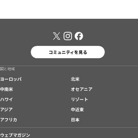
コミュニティを見る
国と地域
ヨーロッパ
北米
中南米
オセアニア
ハワイ
リゾート
アジア
中近東
アフリカ
日本
ウェブマガジン