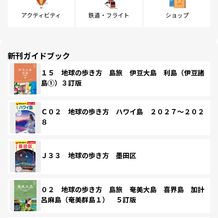
アクティビティ
鉄道・フライト
ショップ
新刊ガイドブック
１５ 地球の歩き方 島旅 伊豆大島 利島（伊豆諸
島①）３訂版
Ｃ０２ 地球の歩き方 ハワイ島 ２０２７～２０２
８
Ｊ３３ 地球の歩き方 墨田区
０２ 地球の歩き方 島旅 奄美大島 喜界島 加計
呂麻島（奄美群島１） ５訂版