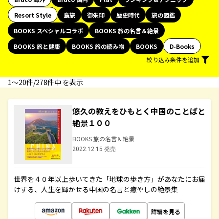
Resort Style
島旅
御朱印
歴史時代
旅の図鑑
BOOKS スペシャルコラボ
BOOKS 旅の名言＆絶景
BOOKS 旅と健康
BOOKS 旅の読み物
BOOKS
D-Books
絞り込み条件を追加
1〜20件/278件中 を表示
悠久の教えをひもとく中国のことばと
絶景１００
BOOKS 旅の名言＆絶景
2022.12.15 発売
世界を４０年以上歩いてきた「地球の歩き方」があなたにお届
けする、人生を輝かせる中国の名言と癒やしの絶景集
詳細を見る