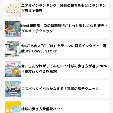
エアラインランキング 読者の投票をもとにランキン
グ形式で発表
Next韓国旅 次の韓国旅行がもっと楽しくなる 旅先・
グルメ・テクニック
旬な“あの人”が「旅」をテーマに語るインタビュー連
載 MY TRAVEL STORY
今、こんな旅がしてみたい！地球の歩き方が選ぶ2026
年絶対行くべき旅先30
コスパもタイパもかなえる！賢者の旅テクニック
地球の歩き方♥偏愛ハワイ