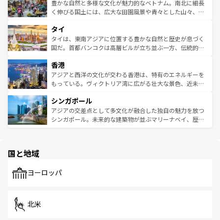
が味わえる。 なお、新着の台湾情報は
コンテンツ一覧
を参
できる。そして、キムチや焼肉、絶品のストリートフード
豊かな自然と多様な文化が魅力的なベトナム。南北に細長
照してほしい。
まで、さまざまな韓国料理が待っている。夜には、韓国な
く伸びる国土には、広大な田園風景や青々とした山々、世
らではのナイトライフも堪能できる。あたたかいホスピタ
界遺産に登録された壮大な自然景観が点在し、都市部では
タイ
リティに包まれながら、韓国の多彩な魅力を心ゆくまで味
急速な発展と共に伝統が息づく。ハノイの古い町並みやホ
わってみてほしい。 なお、新着の韓国情報は
コンテンツ一
ーチミン市のフランス統治時代の建物も、独特の雰囲気を
タイは、東南アジアに位置する豊かな自然と歴史が息づく
覧
を参照してほしい。
醸し出している。また、バラエティの豊かさとおいしさで
国だ。首都バンコクは高層ビルが立ち並ぶ一方、伝統的な
世界中の食通を魅了してやまないベトナム料理も魅力のひ
寺院や市場がいたるところに点在し、古きよき文化と現代
香港
とつ。フォーやバインミー、ベトナムコーヒーなどは、ぜ
の活気が交差している。北部ではチェンマイなどの山岳地
ひ現地で味わいたい。どの地域を訪れてもあたたかい人々
帯で自然と触れ合い、南部ではプーケットやクラビの美し
アジアと西洋の文化が交わる香港は、特有のエネルギーを
が旅行者を迎えてくれるので、きっと忘れられない旅にな
いビーチでリゾート気分を楽しむことができる。タイ料理
もっている。ヴィクトリア湾に広がる壮大な景色、近未来
るはずだ。 なお、新着のベトナム情報は
コンテンツ一覧
を
は世界的に有名で、屋台から高級レストランまで味覚を刺
的なアートスポット、そして歴史と現代が融合した町並
参照してほしい。
シンガポール
激する。気候は一年中温暖で、どの季節にも異なる楽しみ
み、どこを訪れても感動するはず。観光スポットが密集し
が待っている。親しみやすいタイの人々、仏教を中心とし
ており、効率よく見どころを回れるのも魅力。息をのむよ
アジアの交差点として多文化が融合した独自の魅力を放つ
た文化、そして多様な観光資源が、訪れる旅人を魅了し続
うな絶景から文化的な体験まで、香港を存分に楽しみ尽く
シンガポール。未来的な建築物が並ぶマリーナベイ、歴史
ける。 なお、新着のタイ情報は
コンテンツ一覧
を参照して
そう。 なお、新着の香港情報は
コンテンツ一覧
を参照して
と伝統を感じられるエスニックタウン、多数の緑豊かな公
ほしい。
ほしい。
園や自然保護区など、自然が調和した近代的な景観と文化
の多様性あふれるカラフルな町は、どこを歩いても新しい
国と地域
発見がある。さらに、治安のよさや充実した公共交通機関
も、旅行者にとっては魅力的なポイント。グルメも豊富
で、ホーカーズは地元の風情を楽しめる外せないスポット
ヨーロッパ
だ。訪れる人を飽きさせないシンガポールで、多様な魅力
を体感しよう。 なお、新着のシンガポール情報は
コンテン
ツ一覧
を参照してほしい。
北米