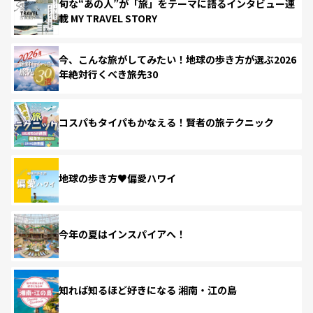
旬な“あの人”が「旅」をテーマに語るインタビュー連
載 MY TRAVEL STORY
今、こんな旅がしてみたい！地球の歩き方が選ぶ2026
年絶対行くべき旅先30
コスパもタイパもかなえる！賢者の旅テクニック
地球の歩き方♥偏愛ハワイ
今年の夏はインスパイアへ！
知れば知るほど好きになる 湘南・江の島