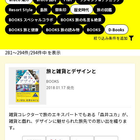
Resort Style
島旅
御朱印
歴史時代
旅の図鑑
BOOKS スペシャルコラボ
BOOKS 旅の名言＆絶景
BOOKS 旅と健康
BOOKS 旅の読み物
BOOKS
D-Books
絞り込み条件を追加
281〜294件/294件中 を表示
旅と雑貨とデザインと
BOOKS
2018.01.17 発売
雑貨コレクターで旅のエキスパートでもある「森井ユカ」が、
雑貨と戯れ、デザインに魅せられた旅先での思い出を綴りま
す。