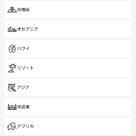
中南米
オセアニア
ハワイ
リゾート
アジア
中近東
アフリカ