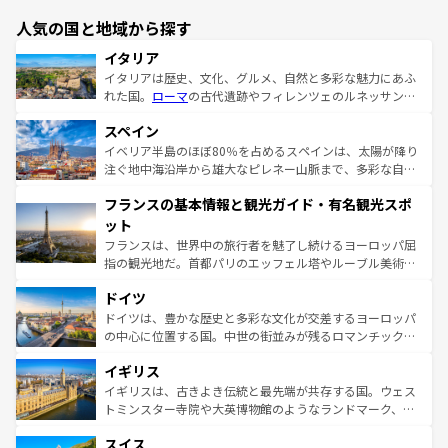
人気の国と地域から探す
イタリア
イタリアは歴史、文化、グルメ、自然と多彩な魅力にあふ
れた国。
ローマ
の古代遺跡やフィレンツェのルネッサンス
美術、ヴェネツィアの運河など、歴史あるスポットはもち
スペイン
ろん、トスカーナの美しい田園風景やアマルフィ海岸の絶
景など、自然景観も見逃せない。観光の合間には、本場の
イベリア半島のほぼ80％を占めるスペインは、太陽が降り
ピザやパスタなど、絶品のイタリア料理を堪能することも
注ぐ地中海沿岸から雄大なピレネー山脈まで、多彩な自然
できる。朝目覚めてから夜眠るまで、すべての瞬間を楽し
と文化が詰まったヨーロッパ屈指の旅行先だ。多様な地域
フランスの基本情報と観光ガイド・有名観光スポ
ませてくれるイタリアで、忘れられない旅をしてみよう！
文化が根付くこの国では、情熱的なフラメンコ、熱気あふ
なお、新着のイタリア情報は
コンテンツ一覧
を参照してほ
れる闘牛、そして美味しいタパスが生活の一部となってい
ット
しい。
る。首都マドリードの洗練された雰囲気や、バルセロナの
フランスは、世界中の旅行者を魅了し続けるヨーロッパ屈
アートに溢れた街角から、地方では古代ローマ遺跡や中世
指の観光地だ。首都パリのエッフェル塔やルーブル美術館
の城塞都市、穏やかなビーチリゾートまで多彩な表情を見
といった象徴的なスポットから、田舎町の古風な美しさま
せる。地方によって風土や気候が異なるスペインはその個
ドイツ
で、幅広い魅力が詰まっている。華麗な宮殿、歴史的な大
性で訪れる人を魅了する。 なお、新着のスペイン情報は
コ
聖堂、美しいビーチ、そして豊かな自然が、訪れる者を心
ドイツは、豊かな歴史と多彩な文化が交差するヨーロッパ
ンテンツ一覧
を参照してほしい。
から魅了する。また、フランスは美食の国としても知ら
の中心に位置する国。中世の街並みが残るロマンチック街
れ、フランス料理はユネスコ無形文化遺産にも登録されて
道から、未来を先取りするようなモダンな都市まで多様な
イギリス
いる。シャンパンの発祥地であるランス、プロヴァンスの
顔を持つこの国は、どこを歩いても飽きることがない。ベ
香り高いラベンダー畑など、多彩な楽しみ方が可能だ。さ
ルリンの文化的活気、バイエルン州のアルプスの絶景、そ
イギリスは、古きよき伝統と最先端が共存する国。ウェス
らに、パリ以外の地域にも魅力が溢れており、どの街角に
してライン川沿いのワイン畑といった風景は必見。ビール
トミンスター寺院や大英博物館のようなランドマーク、歴
も豊かな歴史と文化が息づいている。パリ以外の個性あふ
とソーセージを味わいながら地元の人と過ごす楽しい時間
史ある大学都市、美しい丘陵地帯や牧歌的な風景など、エ
れる地方に足を運ぶとそれぞれで全く異なる文化を体験で
スイス
は、お酒好きな人にはぜひ体験してほしい。 なお、新着の
リアごとに異なる魅力がある。また、優雅なアフタヌーン