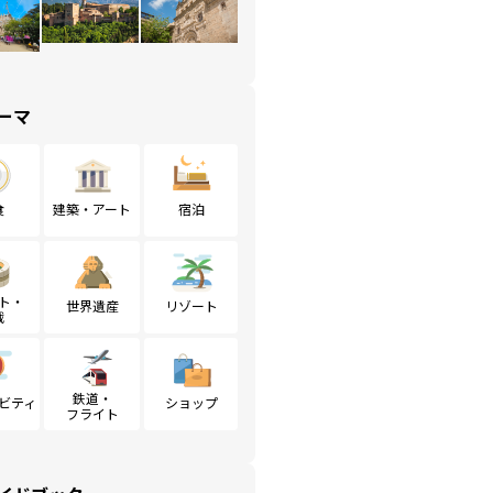
ーマ
食
建築・アート
宿泊
ト・
世界遺産
リゾート
戦
鉄道・
ビティ
ショップ
フライト