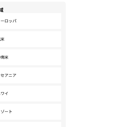
域
ヨーロッパ
北米
中南米
オセアニア
ハワイ
リゾート