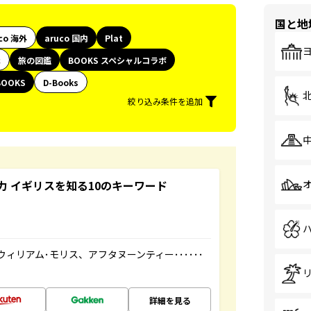
国と地
co 海外
aruco 国内
Plat
代
旅の図鑑
BOOKS スペシャルコラボ
BOOKS
D-Books
絞り込み条件を追加
 イギリスを知る10のキーワード
ィリアム･モリス、アフタヌーンティー･･････
詳細を見る