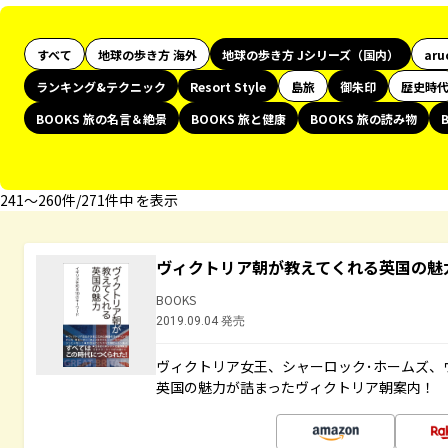
すべて
地球の歩き方 海外
地球の歩き方 Jシリーズ（国内）
aru
ランキング&テクニック
Resort Style
島旅
御朱印
歴史時
BOOKS 旅の名言＆絶景
BOOKS 旅と健康
BOOKS 旅の読み物
241〜260件/271件中 を表示
ヴィクトリア朝が教えてくれる英国の魅力
BOOKS
2019.09.04 発売
ヴィクトリア女王、シャーロック･ホームズ、ウ
英国の魅力が詰まったヴィクトリア朝案内！