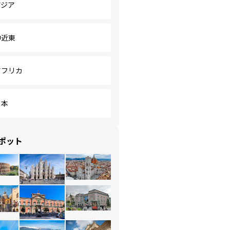
アジア
中近東
アフリカ
日本
ポット