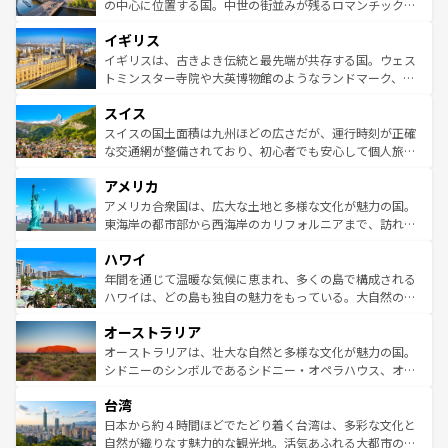
性で訪れる人を魅了する。 なお、新着のスペイン情報は
コ
から魅了する。また、フランスは美食の国としても知ら
の中心に位置する国。中世の街並みが残るロマンチック街
ンテンツ一覧
を参照してほしい。
れ、フランス料理はユネスコ無形文化遺産にも登録されて
道から、未来を先取りするようなモダンな都市まで多様な
イギリス
いる。シャンパンの発祥地であるランス、プロヴァンスの
顔を持つこの国は、どこを歩いても飽きることがない。ベ
香り高いラベンダー畑など、多彩な楽しみ方が可能だ。さ
ルリンの文化的活気、バイエルン州のアルプスの絶景、そ
イギリスは、古きよき伝統と最先端が共存する国。ウェス
らに、パリ以外の地域にも魅力が溢れており、どの街角に
してライン川沿いのワイン畑といった風景は必見。ビール
トミンスター寺院や大英博物館のようなランドマーク、歴
も豊かな歴史と文化が息づいている。パリ以外の個性あふ
とソーセージを味わいながら地元の人と過ごす楽しい時間
史ある大学都市、美しい丘陵地帯や牧歌的な風景など、エ
れる地方に足を運ぶとそれぞれで全く異なる文化を体験で
スイス
は、お酒好きな人にはぜひ体験してほしい。 なお、新着の
リアごとに異なる魅力がある。また、優雅なアフタヌーン
きるだろう。 なお、新着のフランス情報は
コンテンツ一覧
ドイツ情報は
コンテンツ一覧
を参照してほしい。
ティー、ビール好きにはたまらない英国パブ、サッカー観
スイスの国土面積は九州ほどの広さだが、運行時刻が正確
を参照してほしい。
戦など、本場だからこそできる体験も豊富。イギリスを旅
な交通網が整備されており、初心者でも安心して個人旅行
して楽しみつくそう。 なお、新着のイギリス情報は
コンテ
を楽しめる。日本同様に時刻表どおりの旅が可能だ。中世
アメリカ
ンツ一覧
を参照してほしい。
の建物がそのまま残る町や、スイスならではのユニークな
博物館もあり、アルプス観光だけでなく町歩きも満喫する
アメリカ合衆国は、広大な土地と多様な文化が魅力の国。
ことができる。国民の所得が高いため物価も高いが、旅行
東海岸の都市部から西海岸のカリフォルニアまで、訪れる
者向けの交通パス提供のサービスもあり、うまく活用すれ
場所ごとに異なる風景と体験が待っている。ニューヨーク
ハワイ
ば市内交通費無料で観光を楽しむこともできる。 なお、新
のような巨大都市は、観光、ショッピング、エンターテイ
着のスイス情報は
コンテンツ一覧
を参照してほしい。
ンメントが詰まった刺激的なスポットだ。一方、アメリカ
年間を通じて温暖な気候に恵まれ、多くの島で構成される
西部には大自然が広がり、グランドキャニオンやイエロー
ハワイは、どの島も独自の魅力をもっている。大自然の神
ストーン国立公園といった絶景が堪能できる。さらに、南
秘を感じたいなら、火山が生み出した壮大な景観を誇るハ
オーストラリア
部のニューオーリンズでは、音楽と美食が融合した独特の
ワイ島は見逃せない。また、定番の観光地といえばオアフ
文化が魅力。旅行者はアメリカの各地域で異なる魅力を楽
島だが、静かな自然を求めるならマウイ島やカウアイ島が
オーストラリアは、壮大な自然と多様な文化が魅力の国。
しみながら、その多様性と豊かな歴史を感じることができ
おすすめ。エメラルドグリーンに輝く海をはじめ、豊かな
シドニーのシンボルであるシドニー・オペラハウス、オー
るだろう。車でのロードトリップや列車の旅も、アメリカ
文化や歴史が息づいている。「アロハスピリット」と呼ば
ストラリア東海岸北部に広がる大サンゴ礁地帯グレートバ
ならではの贅沢な旅のスタイルだ。 なお、新着のアメリカ
台湾
れるおもてなしの心で訪れる人々を迎えてくれるハワイの
リアリーフや大陸中央部にそびえるウルル（エアーズロッ
情報は
コンテンツ一覧
を参照してほしい。
人々、おいしいローカルフードやハワイアンミュージッ
ク）、タスマニアの美しい原生林やケアンズの熱帯雨林な
日本から約４時間ほどでたどり着く台湾は、多彩な文化と
ク、伝統的なフラダンスなど、すべてがハワイの魅力を彩
ど、見どころがたくさん。また、カフェやワイン、オージ
自然が織りなす魅力的な観光地。活気あふれる大都市の台