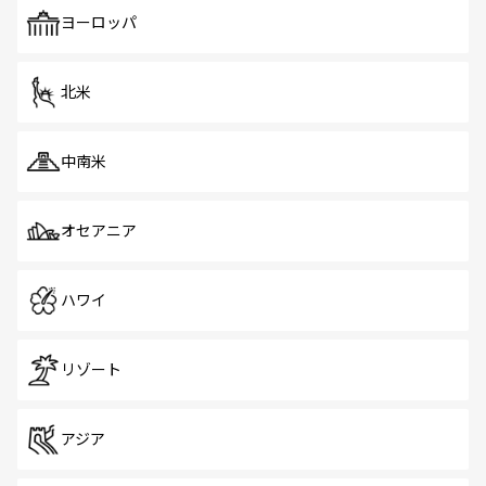
も、旅行者にとっては魅力的なポイント。グルメも豊富
で、ホーカーズは地元の風情を楽しめる外せないスポット
ヨーロッパ
だ。訪れる人を飽きさせないシンガポールで、多様な魅力
を体感しよう。 なお、新着のシンガポール情報は
コンテン
ツ一覧
を参照してほしい。
北米
中南米
オセアニア
ハワイ
リゾート
アジア