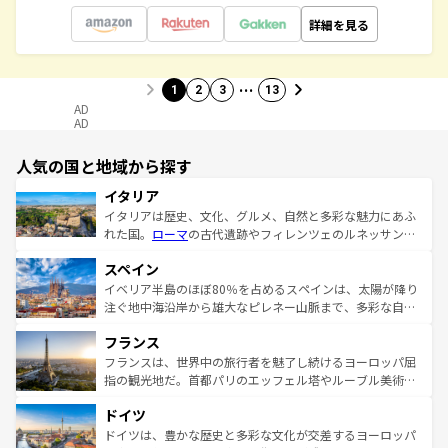
詳細を見る
…
1
2
3
13
AD
AD
人気の国と地域から探す
イタリア
イタリアは歴史、文化、グルメ、自然と多彩な魅力にあふ
れた国。
ローマ
の古代遺跡やフィレンツェのルネッサンス
美術、ヴェネツィアの運河など、歴史あるスポットはもち
スペイン
ろん、トスカーナの美しい田園風景やアマルフィ海岸の絶
景など、自然景観も見逃せない。観光の合間には、本場の
イベリア半島のほぼ80％を占めるスペインは、太陽が降り
ピザやパスタなど、絶品のイタリア料理を堪能することも
注ぐ地中海沿岸から雄大なピレネー山脈まで、多彩な自然
できる。朝目覚めてから夜眠るまで、すべての瞬間を楽し
と文化が詰まったヨーロッパ屈指の旅行先だ。多様な地域
フランス
ませてくれるイタリアで、忘れられない旅をしてみよう！
文化が根付くこの国では、情熱的なフラメンコ、熱気あふ
なお、新着のイタリア情報は
コンテンツ一覧
を参照してほ
れる闘牛、そして美味しいタパスが生活の一部となってい
フランスは、世界中の旅行者を魅了し続けるヨーロッパ屈
しい。
る。首都マドリードの洗練された雰囲気や、バルセロナの
指の観光地だ。首都パリのエッフェル塔やルーブル美術館
アートに溢れた街角から、地方では古代ローマ遺跡や中世
といった象徴的なスポットから、田舎町の古風な美しさま
ドイツ
の城塞都市、穏やかなビーチリゾートまで多彩な表情を見
で、幅広い魅力が詰まっている。華麗な宮殿、歴史的な大
せる。地方によって風土や気候が異なるスペインはその個
聖堂、美しいビーチ、そして豊かな自然が、訪れる者を心
ドイツは、豊かな歴史と多彩な文化が交差するヨーロッパ