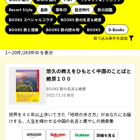
Resort Style
島旅
御朱印
歴史時代
旅の図鑑
BOOKS スペシャルコラボ
BOOKS 旅の名言＆絶景
BOOKS 旅と健康
BOOKS 旅の読み物
BOOKS
D-Books
絞り込み条件を追加
1〜20件/243件中 を表示
悠久の教えをひもとく中国のことばと
絶景１００
BOOKS 旅の名言＆絶景
2022.12.15 発売
世界を４０年以上歩いてきた「地球の歩き方」があなたにお届
けする、人生を輝かせる中国の名言と癒やしの絶景集
詳細を見る