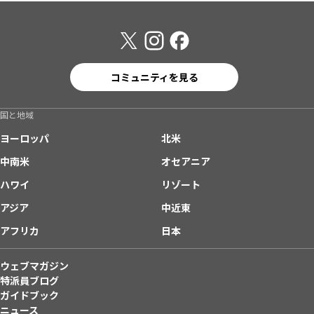
コミュニティを見る
国と地域
ヨーロッパ
北米
中南米
オセアニア
ハワイ
リゾート
アジア
中近東
アフリカ
日本
ウェブマガジン
特派員ブログ
ガイドブック
ニュース