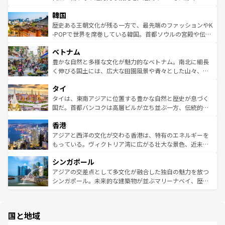
っている。訪れるたびに新しい発見と感動が待っているハ
ービーフなどの食文化も豊かで、美味しいものであふれて
北やノスタルジックな町並みが人気な九份（ジォウフェ
ワイを、存分に味わってほしい。 なお、新着のハワイ情報
韓国
いる。アクティビティも充実しており、サーフィンやダイ
ン）、静ひつな山岳地帯である台湾東部など、都市の喧騒
は
コンテンツ一覧
を参照してほしい。
ビング、ハイキングなど、アウトドア好きにはたまらな
と山間の静けさが共存しており、訪れる人に新しい発見と
歴史ある王朝文化が残る一方で、最先端のファッションやK
い。オーストラリアの多彩な魅力を存分に味わいつくそ
驚きをもたらしてくれる。また、奥深い台湾の食文化も魅
-POPで世界を席巻している韓国。首都ソウルの宮殿や伝統
う。 なお、新着のオーストラリア情報は
コンテンツ一覧
を
力で、夜市などの屋台グルメから高級料理、ヘルシーで美
家屋が並ぶエリアでは韓国の歴史と文化に浸ることがで
参照してほしい。
ベトナム
容にもいいと評判のスイーツなど、バラエティ豊かな料理
き、地方に足を延ばせば四季折々の自然美を楽しむことが
が味わえる。 なお、新着の台湾情報は
コンテンツ一覧
を参
できる。そして、キムチや焼肉、絶品のストリートフード
豊かな自然と多様な文化が魅力的なベトナム。南北に細長
照してほしい。
まで、さまざまな韓国料理が待っている。夜には、韓国な
く伸びる国土には、広大な田園風景や青々とした山々、世
らではのナイトライフも堪能できる。あたたかいホスピタ
界遺産に登録された壮大な自然景観が点在し、都市部では
タイ
リティに包まれながら、韓国の多彩な魅力を心ゆくまで味
急速な発展と共に伝統が息づく。ハノイの古い町並みやホ
わってみてほしい。 なお、新着の韓国情報は
コンテンツ一
ーチミン市のフランス統治時代の建物も、独特の雰囲気を
タイは、東南アジアに位置する豊かな自然と歴史が息づく
覧
を参照してほしい。
醸し出している。また、バラエティの豊かさとおいしさで
国だ。首都バンコクは高層ビルが立ち並ぶ一方、伝統的な
世界中の食通を魅了してやまないベトナム料理も魅力のひ
寺院や市場がいたるところに点在し、古きよき文化と現代
香港
とつ。フォーやバインミー、ベトナムコーヒーなどは、ぜ
の活気が交差している。北部ではチェンマイなどの山岳地
ひ現地で味わいたい。どの地域を訪れてもあたたかい人々
帯で自然と触れ合い、南部ではプーケットやクラビの美し
アジアと西洋の文化が交わる香港は、特有のエネルギーを
が旅行者を迎えてくれるので、きっと忘れられない旅にな
いビーチでリゾート気分を楽しむことができる。タイ料理
もっている。ヴィクトリア湾に広がる壮大な景色、近未来
るはずだ。 なお、新着のベトナム情報は
コンテンツ一覧
を
は世界的に有名で、屋台から高級レストランまで味覚を刺
的なアートスポット、そして歴史と現代が融合した町並
参照してほしい。
シンガポール
激する。気候は一年中温暖で、どの季節にも異なる楽しみ
み、どこを訪れても感動するはず。観光スポットが密集し
が待っている。親しみやすいタイの人々、仏教を中心とし
ており、効率よく見どころを回れるのも魅力。息をのむよ
アジアの交差点として多文化が融合した独自の魅力を放つ
た文化、そして多様な観光資源が、訪れる旅人を魅了し続
うな絶景から文化的な体験まで、香港を存分に楽しみ尽く
シンガポール。未来的な建築物が並ぶマリーナベイ、歴史
ける。 なお、新着のタイ情報は
コンテンツ一覧
を参照して
そう。 なお、新着の香港情報は
コンテンツ一覧
を参照して
と伝統を感じられるエスニックタウン、多数の緑豊かな公
ほしい。
ほしい。
園や自然保護区など、自然が調和した近代的な景観と文化
の多様性あふれるカラフルな町は、どこを歩いても新しい
国と地域
発見がある。さらに、治安のよさや充実した公共交通機関