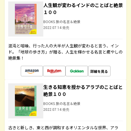
人生観が変わるインドのことばと絶景
１００
BOOKS 旅の名言＆絶景
2022.07.14 発売
混沌と喧噪、行った人の大半が人生観が変わると言う、イン
ド。「地球の歩き方」が贈る、人生を輝かせる名言と癒やしの
絶景集！
詳細を見る
生きる知恵を授かるアラブのことばと
絶景１００
BOOKS 旅の名言＆絶景
2022.07.14 発売
古きと新しき、東と西が調和するオリエンタルな世界、アラ