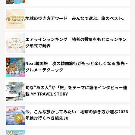
地球の歩き方アワード みんなで選ぶ、旅のベスト。
エアラインランキング 読者の投票をもとにランキン
グ形式で発表
Next韓国旅 次の韓国旅行がもっと楽しくなる 旅先・
グルメ・テクニック
旬な“あの人”が「旅」をテーマに語るインタビュー連
載 MY TRAVEL STORY
今、こんな旅がしてみたい！地球の歩き方が選ぶ2026
年絶対行くべき旅先30