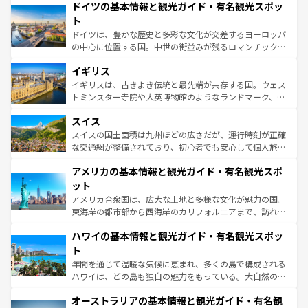
せる。地方によって風土や気候が異なるスペインはその個
ドイツの基本情報と観光ガイド・有名観光スポッ
で、幅広い魅力が詰まっている。華麗な宮殿、歴史的な大
性で訪れる人を魅了する。 なお、新着のスペイン情報は
コ
聖堂、美しいビーチ、そして豊かな自然が、訪れる者を心
ト
ンテンツ一覧
を参照してほしい。
から魅了する。また、フランスは美食の国としても知ら
ドイツは、豊かな歴史と多彩な文化が交差するヨーロッパ
れ、フランス料理はユネスコ無形文化遺産にも登録されて
の中心に位置する国。中世の街並みが残るロマンチック街
いる。シャンパンの発祥地であるランス、プロヴァンスの
道から、未来を先取りするようなモダンな都市まで多様な
香り高いラベンダー畑など、多彩な楽しみ方が可能だ。さ
イギリス
顔を持つこの国は、どこを歩いても飽きることがない。ベ
らに、パリ以外の地域にも魅力が溢れており、どの街角に
ルリンの文化的活気、バイエルン州のアルプスの絶景、そ
イギリスは、古きよき伝統と最先端が共存する国。ウェス
も豊かな歴史と文化が息づいている。パリ以外の個性あふ
してライン川沿いのワイン畑といった風景は必見。ビール
トミンスター寺院や大英博物館のようなランドマーク、歴
れる地方に足を運ぶとそれぞれで全く異なる文化を体験で
とソーセージを味わいながら地元の人と過ごす楽しい時間
史ある大学都市、美しい丘陵地帯や牧歌的な風景など、エ
きるだろう。 なお、新着のフランス情報は
コンテンツ一覧
スイス
は、お酒好きな人にはぜひ体験してほしい。 なお、新着の
リアごとに異なる魅力がある。また、優雅なアフタヌーン
を参照してほしい。
ドイツ情報は
コンテンツ一覧
を参照してほしい。
ティー、ビール好きにはたまらない英国パブ、サッカー観
スイスの国土面積は九州ほどの広さだが、運行時刻が正確
戦など、本場だからこそできる体験も豊富。イギリスを旅
な交通網が整備されており、初心者でも安心して個人旅行
して楽しみつくそう。 なお、新着のイギリス情報は
コンテ
を楽しめる。日本同様に時刻表どおりの旅が可能だ。中世
アメリカの基本情報と観光ガイド・有名観光スポ
ンツ一覧
を参照してほしい。
の建物がそのまま残る町や、スイスならではのユニークな
博物館もあり、アルプス観光だけでなく町歩きも満喫する
ット
ことができる。国民の所得が高いため物価も高いが、旅行
アメリカ合衆国は、広大な土地と多様な文化が魅力の国。
者向けの交通パス提供のサービスもあり、うまく活用すれ
東海岸の都市部から西海岸のカリフォルニアまで、訪れる
ば市内交通費無料で観光を楽しむこともできる。 なお、新
場所ごとに異なる風景と体験が待っている。ニューヨーク
着のスイス情報は
コンテンツ一覧
を参照してほしい。
ハワイの基本情報と観光ガイド・有名観光スポッ
のような巨大都市は、観光、ショッピング、エンターテイ
ンメントが詰まった刺激的なスポットだ。一方、アメリカ
ト
西部には大自然が広がり、グランドキャニオンやイエロー
年間を通じて温暖な気候に恵まれ、多くの島で構成される
ストーン国立公園といった絶景が堪能できる。さらに、南
ハワイは、どの島も独自の魅力をもっている。大自然の神
部のニューオーリンズでは、音楽と美食が融合した独特の
秘を感じたいなら、火山が生み出した壮大な景観を誇るハ
文化が魅力。旅行者はアメリカの各地域で異なる魅力を楽
オーストラリアの基本情報と観光ガイド・有名観
ワイ島は見逃せない。また、定番の観光地といえばオアフ