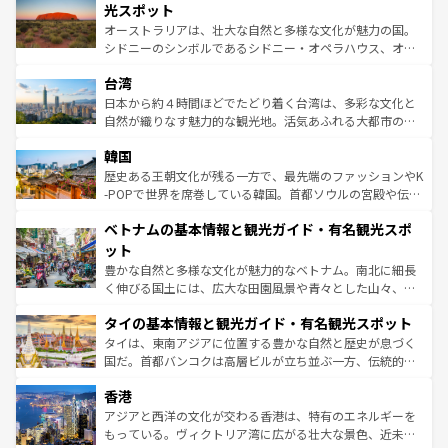
しみながら、その多様性と豊かな歴史を感じることができ
島だが、静かな自然を求めるならマウイ島やカウアイ島が
光スポット
るだろう。車でのロードトリップや列車の旅も、アメリカ
おすすめ。エメラルドグリーンに輝く海をはじめ、豊かな
オーストラリアは、壮大な自然と多様な文化が魅力の国。
ならではの贅沢な旅のスタイルだ。 なお、新着のアメリカ
文化や歴史が息づいている。「アロハスピリット」と呼ば
シドニーのシンボルであるシドニー・オペラハウス、オー
情報は
コンテンツ一覧
を参照してほしい。
れるおもてなしの心で訪れる人々を迎えてくれるハワイの
ストラリア東海岸北部に広がる大サンゴ礁地帯グレートバ
人々、おいしいローカルフードやハワイアンミュージッ
台湾
リアリーフや大陸中央部にそびえるウルル（エアーズロッ
ク、伝統的なフラダンスなど、すべてがハワイの魅力を彩
ク）、タスマニアの美しい原生林やケアンズの熱帯雨林な
日本から約４時間ほどでたどり着く台湾は、多彩な文化と
っている。訪れるたびに新しい発見と感動が待っているハ
ど、見どころがたくさん。また、カフェやワイン、オージ
自然が織りなす魅力的な観光地。活気あふれる大都市の台
ワイを、存分に味わってほしい。 なお、新着のハワイ情報
ービーフなどの食文化も豊かで、美味しいものであふれて
北やノスタルジックな町並みが人気な九份（ジォウフェ
は
コンテンツ一覧
を参照してほしい。
韓国
いる。アクティビティも充実しており、サーフィンやダイ
ン）、静ひつな山岳地帯である台湾東部など、都市の喧騒
ビング、ハイキングなど、アウトドア好きにはたまらな
と山間の静けさが共存しており、訪れる人に新しい発見と
歴史ある王朝文化が残る一方で、最先端のファッションやK
い。オーストラリアの多彩な魅力を存分に味わいつくそ
驚きをもたらしてくれる。また、奥深い台湾の食文化も魅
-POPで世界を席巻している韓国。首都ソウルの宮殿や伝統
う。 なお、新着のオーストラリア情報は
コンテンツ一覧
を
力で、夜市などの屋台グルメから高級料理、ヘルシーで美
家屋が並ぶエリアでは韓国の歴史と文化に浸ることがで
参照してほしい。
ベトナムの基本情報と観光ガイド・有名観光スポ
容にもいいと評判のスイーツなど、バラエティ豊かな料理
き、地方に足を延ばせば四季折々の自然美を楽しむことが
が味わえる。 なお、新着の台湾情報は
コンテンツ一覧
を参
できる。そして、キムチや焼肉、絶品のストリートフード
ット
照してほしい。
まで、さまざまな韓国料理が待っている。夜には、韓国な
豊かな自然と多様な文化が魅力的なベトナム。南北に細長
らではのナイトライフも堪能できる。あたたかいホスピタ
く伸びる国土には、広大な田園風景や青々とした山々、世
リティに包まれながら、韓国の多彩な魅力を心ゆくまで味
界遺産に登録された壮大な自然景観が点在し、都市部では
わってみてほしい。 なお、新着の韓国情報は
コンテンツ一
タイの基本情報と観光ガイド・有名観光スポット
急速な発展と共に伝統が息づく。ハノイの古い町並みやホ
覧
を参照してほしい。
ーチミン市のフランス統治時代の建物も、独特の雰囲気を
タイは、東南アジアに位置する豊かな自然と歴史が息づく
醸し出している。また、バラエティの豊かさとおいしさで
国だ。首都バンコクは高層ビルが立ち並ぶ一方、伝統的な
世界中の食通を魅了してやまないベトナム料理も魅力のひ
寺院や市場がいたるところに点在し、古きよき文化と現代
香港
とつ。フォーやバインミー、ベトナムコーヒーなどは、ぜ
の活気が交差している。北部ではチェンマイなどの山岳地
ひ現地で味わいたい。どの地域を訪れてもあたたかい人々
帯で自然と触れ合い、南部ではプーケットやクラビの美し
アジアと西洋の文化が交わる香港は、特有のエネルギーを
が旅行者を迎えてくれるので、きっと忘れられない旅にな
いビーチでリゾート気分を楽しむことができる。タイ料理
もっている。ヴィクトリア湾に広がる壮大な景色、近未来