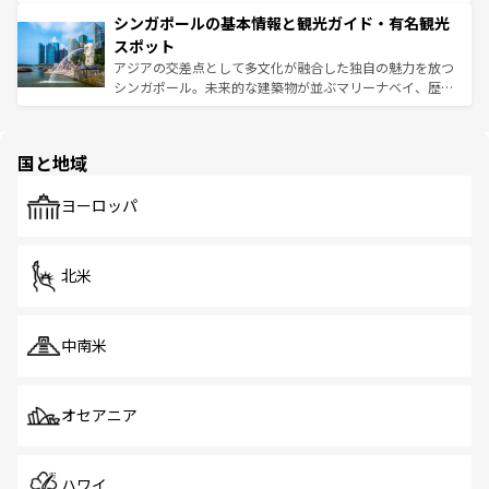
るはずだ。 なお、新着のベトナム情報は
コンテンツ一覧
を
は世界的に有名で、屋台から高級レストランまで味覚を刺
的なアートスポット、そして歴史と現代が融合した町並
参照してほしい。
シンガポールの基本情報と観光ガイド・有名観光
激する。気候は一年中温暖で、どの季節にも異なる楽しみ
み、どこを訪れても感動するはず。観光スポットが密集し
が待っている。親しみやすいタイの人々、仏教を中心とし
ており、効率よく見どころを回れるのも魅力。息をのむよ
スポット
た文化、そして多様な観光資源が、訪れる旅人を魅了し続
うな絶景から文化的な体験まで、香港を存分に楽しみ尽く
アジアの交差点として多文化が融合した独自の魅力を放つ
ける。 なお、新着のタイ情報は
コンテンツ一覧
を参照して
そう。 なお、新着の香港情報は
コンテンツ一覧
を参照して
シンガポール。未来的な建築物が並ぶマリーナベイ、歴史
ほしい。
ほしい。
と伝統を感じられるエスニックタウン、多数の緑豊かな公
園や自然保護区など、自然が調和した近代的な景観と文化
の多様性あふれるカラフルな町は、どこを歩いても新しい
国と地域
発見がある。さらに、治安のよさや充実した公共交通機関
も、旅行者にとっては魅力的なポイント。グルメも豊富
で、ホーカーズは地元の風情を楽しめる外せないスポット
ヨーロッパ
だ。訪れる人を飽きさせないシンガポールで、多様な魅力
を体感しよう。 なお、新着のシンガポール情報は
コンテン
ツ一覧
を参照してほしい。
北米
中南米
オセアニア
ハワイ