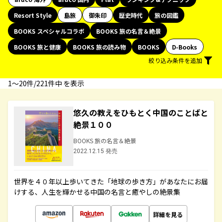
Resort Style
島旅
御朱印
歴史時代
旅の図鑑
BOOKS スペシャルコラボ
BOOKS 旅の名言＆絶景
BOOKS 旅と健康
BOOKS 旅の読み物
BOOKS
D-Books
絞り込み条件を追加
1〜20件/221件中 を表示
悠久の教えをひもとく中国のことばと
絶景１００
BOOKS 旅の名言＆絶景
2022.12.15 発売
世界を４０年以上歩いてきた「地球の歩き方」があなたにお届
けする、人生を輝かせる中国の名言と癒やしの絶景集
詳細を見る