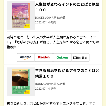
人生観が変わるインドのことばと絶景
１００
BOOKS 旅の名言＆絶景
2022.07.14 発売
混沌と喧噪、行った人の大半が人生観が変わると言う、イン
ド。「地球の歩き方」が贈る、人生を輝かせる名言と癒やしの
絶景集！
詳細を見る
生きる知恵を授かるアラブのことばと
絶景１００
BOOKS 旅の名言＆絶景
2022.07.14 発売
古きと新しき、東と西が調和するオリエンタルな世界、アラ