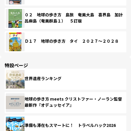
０２ 地球の歩き方 島旅 奄美大島 喜界島 加計
呂麻島（奄美群島１） ５訂版
Ｄ１７ 地球の歩き方 タイ ２０２７～２０２８
特設ページ
世界遺産ランキング
地球の歩き方 meets クリストファー・ノーラン監督
最新作『オデュッセイア』
準備も滞在もスマートに！ トラベルハック2026