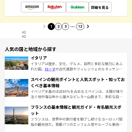
詳細を見る
…
1
2
3
12
AD
AD
人気の国と地域から探す
イタリア
イタリアは歴史、文化、グルメ、自然と多彩な魅力にあふ
れた国。
ローマ
の古代遺跡やフィレンツェのルネッサンス
美術、ヴェネツィアの運河など、歴史あるスポットはもち
スペインの観光ポイントと人気スポット・知ってお
ろん、トスカーナの美しい田園風景やアマルフィ海岸の絶
景など、自然景観も見逃せない。観光の合間には、本場の
くべき基本情報
ピザやパスタなど、絶品のイタリア料理を堪能することも
イベリア半島のほぼ80％を占めるスペインは、太陽が降り
できる。朝目覚めてから夜眠るまで、すべての瞬間を楽し
注ぐ地中海沿岸から雄大なピレネー山脈まで、多彩な自然
ませてくれるイタリアで、忘れられない旅をしてみよう！
と文化が詰まったヨーロッパ屈指の旅行先だ。多様な地域
なお、新着のイタリア情報は
コンテンツ一覧
を参照してほ
フランスの基本情報と観光ガイド・有名観光スポ
文化が根付くこの国では、情熱的なフラメンコ、熱気あふ
しい。
れる闘牛、そして美味しいタパスが生活の一部となってい
ット
る。首都マドリードの洗練された雰囲気や、バルセロナの
フランスは、世界中の旅行者を魅了し続けるヨーロッパ屈
アートに溢れた街角から、地方では古代ローマ遺跡や中世
指の観光地だ。首都パリのエッフェル塔やルーブル美術館
の城塞都市、穏やかなビーチリゾートまで多彩な表情を見
といった象徴的なスポットから、田舎町の古風な美しさま