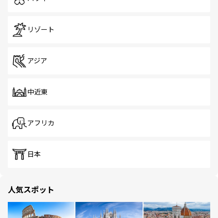
リゾート
アジア
中近東
アフリカ
日本
人気スポット