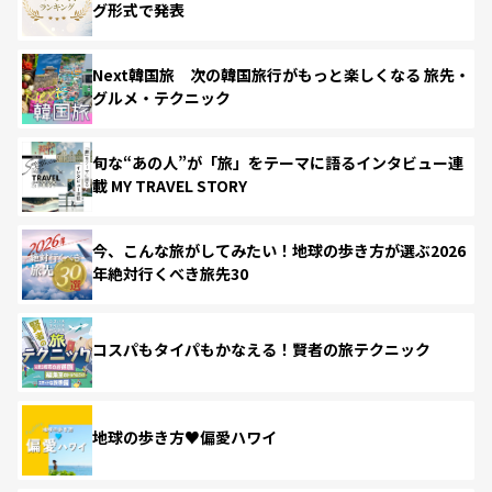
グ形式で発表
Next韓国旅 次の韓国旅行がもっと楽しくなる 旅先・
グルメ・テクニック
旬な“あの人”が「旅」をテーマに語るインタビュー連
載 MY TRAVEL STORY
今、こんな旅がしてみたい！地球の歩き方が選ぶ2026
年絶対行くべき旅先30
コスパもタイパもかなえる！賢者の旅テクニック
地球の歩き方♥偏愛ハワイ