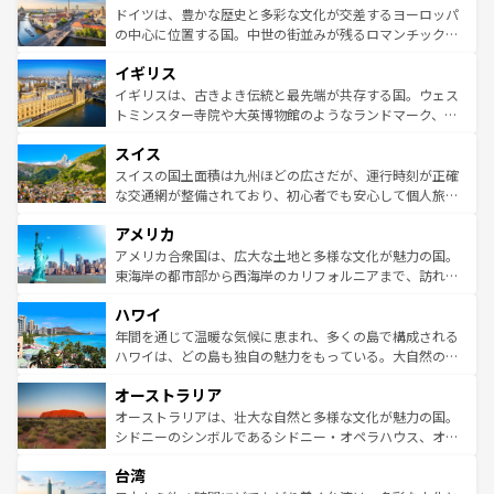
性で訪れる人を魅了する。 なお、新着のスペイン情報は
コ
聖堂、美しいビーチ、そして豊かな自然が、訪れる者を心
ドイツは、豊かな歴史と多彩な文化が交差するヨーロッパ
ンテンツ一覧
を参照してほしい。
から魅了する。また、フランスは美食の国としても知ら
の中心に位置する国。中世の街並みが残るロマンチック街
れ、フランス料理はユネスコ無形文化遺産にも登録されて
道から、未来を先取りするようなモダンな都市まで多様な
イギリス
いる。シャンパンの発祥地であるランス、プロヴァンスの
顔を持つこの国は、どこを歩いても飽きることがない。ベ
香り高いラベンダー畑など、多彩な楽しみ方が可能だ。さ
ルリンの文化的活気、バイエルン州のアルプスの絶景、そ
イギリスは、古きよき伝統と最先端が共存する国。ウェス
らに、パリ以外の地域にも魅力が溢れており、どの街角に
してライン川沿いのワイン畑といった風景は必見。ビール
トミンスター寺院や大英博物館のようなランドマーク、歴
も豊かな歴史と文化が息づいている。パリ以外の個性あふ
とソーセージを味わいながら地元の人と過ごす楽しい時間
史ある大学都市、美しい丘陵地帯や牧歌的な風景など、エ
れる地方に足を運ぶとそれぞれで全く異なる文化を体験で
スイス
は、お酒好きな人にはぜひ体験してほしい。 なお、新着の
リアごとに異なる魅力がある。また、優雅なアフタヌーン
きるだろう。 なお、新着のフランス情報は
コンテンツ一覧
ドイツ情報は
コンテンツ一覧
を参照してほしい。
ティー、ビール好きにはたまらない英国パブ、サッカー観
スイスの国土面積は九州ほどの広さだが、運行時刻が正確
を参照してほしい。
戦など、本場だからこそできる体験も豊富。イギリスを旅
な交通網が整備されており、初心者でも安心して個人旅行
して楽しみつくそう。 なお、新着のイギリス情報は
コンテ
を楽しめる。日本同様に時刻表どおりの旅が可能だ。中世
アメリカ
ンツ一覧
を参照してほしい。
の建物がそのまま残る町や、スイスならではのユニークな
博物館もあり、アルプス観光だけでなく町歩きも満喫する
アメリカ合衆国は、広大な土地と多様な文化が魅力の国。
ことができる。国民の所得が高いため物価も高いが、旅行
東海岸の都市部から西海岸のカリフォルニアまで、訪れる
者向けの交通パス提供のサービスもあり、うまく活用すれ
場所ごとに異なる風景と体験が待っている。ニューヨーク
ハワイ
ば市内交通費無料で観光を楽しむこともできる。 なお、新
のような巨大都市は、観光、ショッピング、エンターテイ
着のスイス情報は
コンテンツ一覧
を参照してほしい。
ンメントが詰まった刺激的なスポットだ。一方、アメリカ
年間を通じて温暖な気候に恵まれ、多くの島で構成される
西部には大自然が広がり、グランドキャニオンやイエロー
ハワイは、どの島も独自の魅力をもっている。大自然の神
ストーン国立公園といった絶景が堪能できる。さらに、南
秘を感じたいなら、火山が生み出した壮大な景観を誇るハ
オーストラリア
部のニューオーリンズでは、音楽と美食が融合した独特の
ワイ島は見逃せない。また、定番の観光地といえばオアフ
文化が魅力。旅行者はアメリカの各地域で異なる魅力を楽
島だが、静かな自然を求めるならマウイ島やカウアイ島が
オーストラリアは、壮大な自然と多様な文化が魅力の国。
しみながら、その多様性と豊かな歴史を感じることができ
おすすめ。エメラルドグリーンに輝く海をはじめ、豊かな
シドニーのシンボルであるシドニー・オペラハウス、オー
るだろう。車でのロードトリップや列車の旅も、アメリカ
文化や歴史が息づいている。「アロハスピリット」と呼ば
ストラリア東海岸北部に広がる大サンゴ礁地帯グレートバ
ならではの贅沢な旅のスタイルだ。 なお、新着のアメリカ
台湾
れるおもてなしの心で訪れる人々を迎えてくれるハワイの
リアリーフや大陸中央部にそびえるウルル（エアーズロッ
情報は
コンテンツ一覧
を参照してほしい。