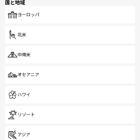
国と地域
発見がある。さらに、治安のよさや充実した公共交通機関
も、旅行者にとっては魅力的なポイント。グルメも豊富
で、ホーカーズは地元の風情を楽しめる外せないスポット
ヨーロッパ
だ。訪れる人を飽きさせないシンガポールで、多様な魅力
を体感しよう。 なお、新着のシンガポール情報は
コンテン
ツ一覧
を参照してほしい。
北米
中南米
オセアニア
ハワイ
リゾート
アジア