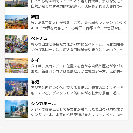
人々、おいしいローカルフードやハワイアンミュージッ
ク）、タスマニアの美しい原生林やケアンズの熱帯雨林な
日本から約４時間ほどでたどり着く台湾は、多彩な文化と
ク、伝統的なフラダンスなど、すべてがハワイの魅力を彩
ど、見どころがたくさん。また、カフェやワイン、オージ
自然が織りなす魅力的な観光地。活気あふれる大都市の台
っている。訪れるたびに新しい発見と感動が待っているハ
ービーフなどの食文化も豊かで、美味しいものであふれて
北やノスタルジックな町並みが人気な九份（ジォウフェ
ワイを、存分に味わってほしい。 なお、新着のハワイ情報
韓国
いる。アクティビティも充実しており、サーフィンやダイ
ン）、静ひつな山岳地帯である台湾東部など、都市の喧騒
は
コンテンツ一覧
を参照してほしい。
ビング、ハイキングなど、アウトドア好きにはたまらな
と山間の静けさが共存しており、訪れる人に新しい発見と
歴史ある王朝文化が残る一方で、最先端のファッションやK
い。オーストラリアの多彩な魅力を存分に味わいつくそ
驚きをもたらしてくれる。また、奥深い台湾の食文化も魅
-POPで世界を席巻している韓国。首都ソウルの宮殿や伝統
う。 なお、新着のオーストラリア情報は
コンテンツ一覧
を
力で、夜市などの屋台グルメから高級料理、ヘルシーで美
家屋が並ぶエリアでは韓国の歴史と文化に浸ることがで
参照してほしい。
ベトナム
容にもいいと評判のスイーツなど、バラエティ豊かな料理
き、地方に足を延ばせば四季折々の自然美を楽しむことが
が味わえる。 なお、新着の台湾情報は
コンテンツ一覧
を参
できる。そして、キムチや焼肉、絶品のストリートフード
豊かな自然と多様な文化が魅力的なベトナム。南北に細長
照してほしい。
まで、さまざまな韓国料理が待っている。夜には、韓国な
く伸びる国土には、広大な田園風景や青々とした山々、世
らではのナイトライフも堪能できる。あたたかいホスピタ
界遺産に登録された壮大な自然景観が点在し、都市部では
タイ
リティに包まれながら、韓国の多彩な魅力を心ゆくまで味
急速な発展と共に伝統が息づく。ハノイの古い町並みやホ
わってみてほしい。 なお、新着の韓国情報は
コンテンツ一
ーチミン市のフランス統治時代の建物も、独特の雰囲気を
タイは、東南アジアに位置する豊かな自然と歴史が息づく
覧
を参照してほしい。
醸し出している。また、バラエティの豊かさとおいしさで
国だ。首都バンコクは高層ビルが立ち並ぶ一方、伝統的な
世界中の食通を魅了してやまないベトナム料理も魅力のひ
寺院や市場がいたるところに点在し、古きよき文化と現代
香港
とつ。フォーやバインミー、ベトナムコーヒーなどは、ぜ
の活気が交差している。北部ではチェンマイなどの山岳地
ひ現地で味わいたい。どの地域を訪れてもあたたかい人々
帯で自然と触れ合い、南部ではプーケットやクラビの美し
アジアと西洋の文化が交わる香港は、特有のエネルギーを
が旅行者を迎えてくれるので、きっと忘れられない旅にな
いビーチでリゾート気分を楽しむことができる。タイ料理
もっている。ヴィクトリア湾に広がる壮大な景色、近未来
るはずだ。 なお、新着のベトナム情報は
コンテンツ一覧
を
は世界的に有名で、屋台から高級レストランまで味覚を刺
的なアートスポット、そして歴史と現代が融合した町並
参照してほしい。
シンガポール
激する。気候は一年中温暖で、どの季節にも異なる楽しみ
み、どこを訪れても感動するはず。観光スポットが密集し
が待っている。親しみやすいタイの人々、仏教を中心とし
ており、効率よく見どころを回れるのも魅力。息をのむよ
アジアの交差点として多文化が融合した独自の魅力を放つ
た文化、そして多様な観光資源が、訪れる旅人を魅了し続
うな絶景から文化的な体験まで、香港を存分に楽しみ尽く
シンガポール。未来的な建築物が並ぶマリーナベイ、歴史
ける。 なお、新着のタイ情報は
コンテンツ一覧
を参照して
そう。 なお、新着の香港情報は
コンテンツ一覧
を参照して
と伝統を感じられるエスニックタウン、多数の緑豊かな公
ほしい。
ほしい。
園や自然保護区など、自然が調和した近代的な景観と文化
の多様性あふれるカラフルな町は、どこを歩いても新しい