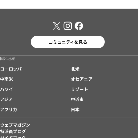
コミュニティを見る
国と地域
ヨーロッパ
北米
中南米
オセアニア
ハワイ
リゾート
アジア
中近東
アフリカ
日本
ウェブマガジン
特派員ブログ
ガイドブック