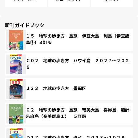
新刊ガイドブック
１５ 地球の歩き方 島旅 伊豆大島 利島（伊豆諸
島①）３訂版
Ｃ０２ 地球の歩き方 ハワイ島 ２０２７～２０２
８
Ｊ３３ 地球の歩き方 墨田区
０２ 地球の歩き方 島旅 奄美大島 喜界島 加計
呂麻島（奄美群島１） ５訂版
Ｄ１７ 地球の歩き方 タイ ２０２７～２０２８