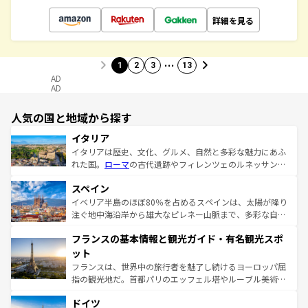
詳細を見る
…
1
2
3
13
AD
AD
人気の国と地域から探す
イタリア
イタリアは歴史、文化、グルメ、自然と多彩な魅力にあふ
れた国。
ローマ
の古代遺跡やフィレンツェのルネッサンス
美術、ヴェネツィアの運河など、歴史あるスポットはもち
スペイン
ろん、トスカーナの美しい田園風景やアマルフィ海岸の絶
景など、自然景観も見逃せない。観光の合間には、本場の
イベリア半島のほぼ80％を占めるスペインは、太陽が降り
ピザやパスタなど、絶品のイタリア料理を堪能することも
注ぐ地中海沿岸から雄大なピレネー山脈まで、多彩な自然
できる。朝目覚めてから夜眠るまで、すべての瞬間を楽し
と文化が詰まったヨーロッパ屈指の旅行先だ。多様な地域
フランスの基本情報と観光ガイド・有名観光スポ
ませてくれるイタリアで、忘れられない旅をしてみよう！
文化が根付くこの国では、情熱的なフラメンコ、熱気あふ
なお、新着のイタリア情報は
コンテンツ一覧
を参照してほ
れる闘牛、そして美味しいタパスが生活の一部となってい
ット
しい。
る。首都マドリードの洗練された雰囲気や、バルセロナの
フランスは、世界中の旅行者を魅了し続けるヨーロッパ屈
アートに溢れた街角から、地方では古代ローマ遺跡や中世
指の観光地だ。首都パリのエッフェル塔やルーブル美術館
の城塞都市、穏やかなビーチリゾートまで多彩な表情を見
といった象徴的なスポットから、田舎町の古風な美しさま
せる。地方によって風土や気候が異なるスペインはその個
ドイツ
で、幅広い魅力が詰まっている。華麗な宮殿、歴史的な大