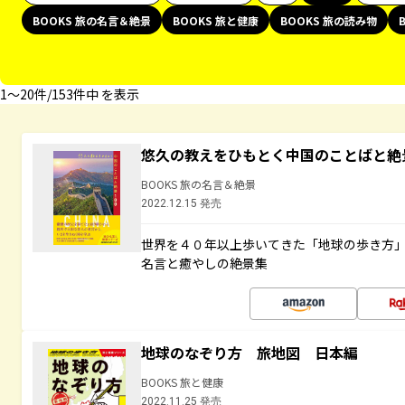
BOOKS 旅の名言＆絶景
BOOKS 旅と健康
BOOKS 旅の読み物
1〜20件/153件中 を表示
悠久の教えをひもとく中国のことばと絶
BOOKS 旅の名言＆絶景
2022.12.15 発売
世界を４０年以上歩いてきた「地球の歩き方
名言と癒やしの絶景集
地球のなぞり方 旅地図 日本編
BOOKS 旅と健康
2022.11.25 発売