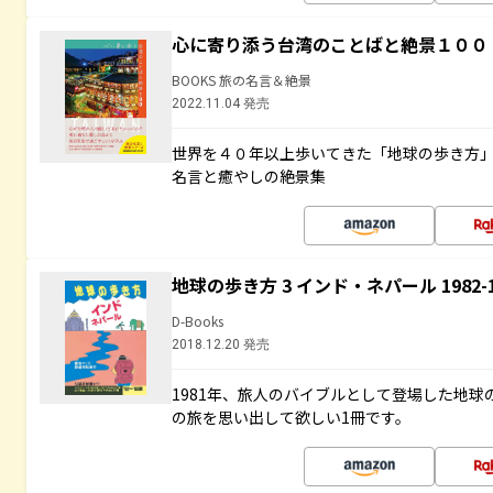
心に寄り添う台湾のことばと絶景１００
BOOKS 旅の名言＆絶景
2022.11.04 発売
世界を４０年以上歩いてきた「地球の歩き方
名言と癒やしの絶景集
地球の歩き方 3 インド・ネパール 1982
D-Books
2018.12.20 発売
1981年、旅人のバイブルとして登場した地
の旅を思い出して欲しい1冊です。