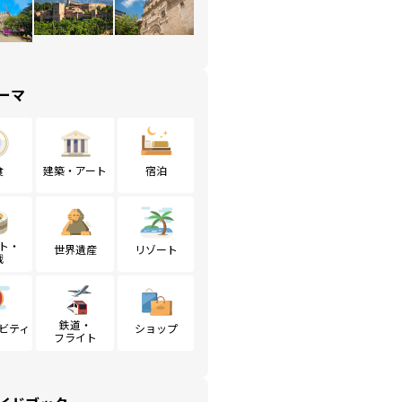
ーマ
食
建築・アート
宿泊
ト・
世界遺産
リゾート
戦
鉄道・
ビティ
ショップ
フライト