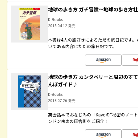
地球の歩き方 ガチ冒険～地球の歩き方
D-Books
2018.04.12 発売
本書は4人の旅好きによるただの旅日記です。
いてある内容はただの旅日記です。
地球の歩き方 カンタベリーと周辺のす
んぽガイド♪
D-Books
2018.07.26 発売
英会話本でおなじみの「Kayoの“秘密のノー
ンドン南東の田舎町をご紹介！