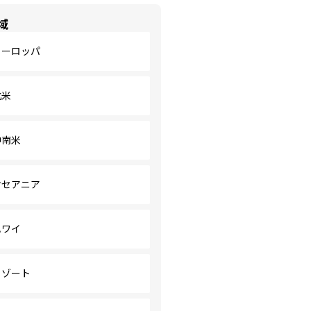
域
ヨーロッパ
北米
中南米
オセアニア
ハワイ
リゾート