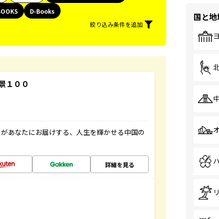
BOOKS
D-Books
国と地
絞り込み条件を追加
景１００
」があなたにお届けする、人生を輝かせる中国の
詳細を見る