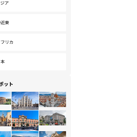
アジア
中近東
アフリカ
日本
ポット