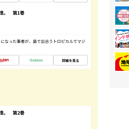
憶。 第1巻
とになった筆者が、島で出合うトロピカルでマジ
詳細を見る
憶。 第2巻