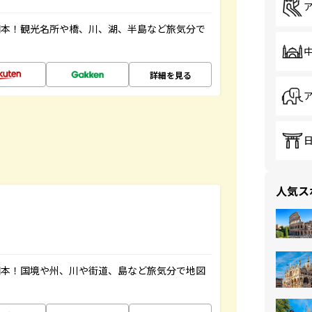
図本！観光名所や橋、川、湖、半島など旅気分で
詳細を見る
人気ス
図本！国境や州、川や街道、島など旅気分で地図