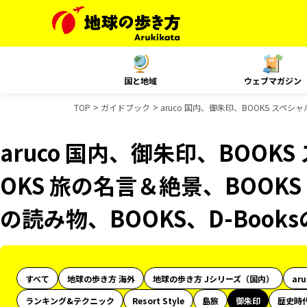
国と地域
ウェブマガジン
TOP
ガイドブック
aruco 国内、御朱印、BOOKS スペシ
aruco 国内、御朱印、BOOK
OKS 旅の名言＆絶景、BOOKS
の読み物、BOOKS、D-Boo
すべて
地球の歩き方 海外
地球の歩き方 Jシリーズ（国内）
ar
ランキング&テクニック
Resort Style
島旅
御朱印
歴史時