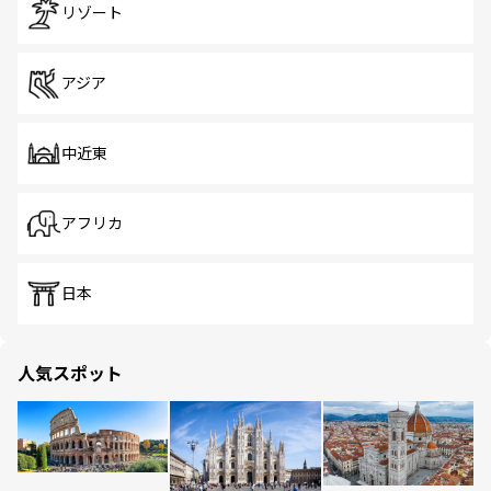
リゾート
アジア
中近東
アフリカ
日本
人気スポット