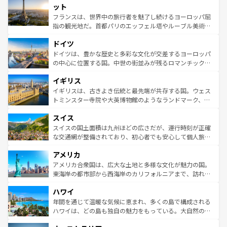
なお、新着のイタリア情報は
コンテンツ一覧
を参照してほ
れる闘牛、そして美味しいタパスが生活の一部となってい
ット
しい。
る。首都マドリードの洗練された雰囲気や、バルセロナの
フランスは、世界中の旅行者を魅了し続けるヨーロッパ屈
アートに溢れた街角から、地方では古代ローマ遺跡や中世
指の観光地だ。首都パリのエッフェル塔やルーブル美術館
の城塞都市、穏やかなビーチリゾートまで多彩な表情を見
といった象徴的なスポットから、田舎町の古風な美しさま
せる。地方によって風土や気候が異なるスペインはその個
ドイツ
で、幅広い魅力が詰まっている。華麗な宮殿、歴史的な大
性で訪れる人を魅了する。 なお、新着のスペイン情報は
コ
聖堂、美しいビーチ、そして豊かな自然が、訪れる者を心
ドイツは、豊かな歴史と多彩な文化が交差するヨーロッパ
ンテンツ一覧
を参照してほしい。
から魅了する。また、フランスは美食の国としても知ら
の中心に位置する国。中世の街並みが残るロマンチック街
れ、フランス料理はユネスコ無形文化遺産にも登録されて
道から、未来を先取りするようなモダンな都市まで多様な
イギリス
いる。シャンパンの発祥地であるランス、プロヴァンスの
顔を持つこの国は、どこを歩いても飽きることがない。ベ
香り高いラベンダー畑など、多彩な楽しみ方が可能だ。さ
ルリンの文化的活気、バイエルン州のアルプスの絶景、そ
イギリスは、古きよき伝統と最先端が共存する国。ウェス
らに、パリ以外の地域にも魅力が溢れており、どの街角に
してライン川沿いのワイン畑といった風景は必見。ビール
トミンスター寺院や大英博物館のようなランドマーク、歴
も豊かな歴史と文化が息づいている。パリ以外の個性あふ
とソーセージを味わいながら地元の人と過ごす楽しい時間
史ある大学都市、美しい丘陵地帯や牧歌的な風景など、エ
れる地方に足を運ぶとそれぞれで全く異なる文化を体験で
スイス
は、お酒好きな人にはぜひ体験してほしい。 なお、新着の
リアごとに異なる魅力がある。また、優雅なアフタヌーン
きるだろう。 なお、新着のフランス情報は
コンテンツ一覧
ドイツ情報は
コンテンツ一覧
を参照してほしい。
ティー、ビール好きにはたまらない英国パブ、サッカー観
スイスの国土面積は九州ほどの広さだが、運行時刻が正確
を参照してほしい。
戦など、本場だからこそできる体験も豊富。イギリスを旅
な交通網が整備されており、初心者でも安心して個人旅行
して楽しみつくそう。 なお、新着のイギリス情報は
コンテ
を楽しめる。日本同様に時刻表どおりの旅が可能だ。中世
アメリカ
ンツ一覧
を参照してほしい。
の建物がそのまま残る町や、スイスならではのユニークな
博物館もあり、アルプス観光だけでなく町歩きも満喫する
アメリカ合衆国は、広大な土地と多様な文化が魅力の国。
ことができる。国民の所得が高いため物価も高いが、旅行
東海岸の都市部から西海岸のカリフォルニアまで、訪れる
者向けの交通パス提供のサービスもあり、うまく活用すれ
場所ごとに異なる風景と体験が待っている。ニューヨーク
ハワイ
ば市内交通費無料で観光を楽しむこともできる。 なお、新
のような巨大都市は、観光、ショッピング、エンターテイ
着のスイス情報は
コンテンツ一覧
を参照してほしい。
ンメントが詰まった刺激的なスポットだ。一方、アメリカ
年間を通じて温暖な気候に恵まれ、多くの島で構成される
西部には大自然が広がり、グランドキャニオンやイエロー
ハワイは、どの島も独自の魅力をもっている。大自然の神
ストーン国立公園といった絶景が堪能できる。さらに、南
秘を感じたいなら、火山が生み出した壮大な景観を誇るハ