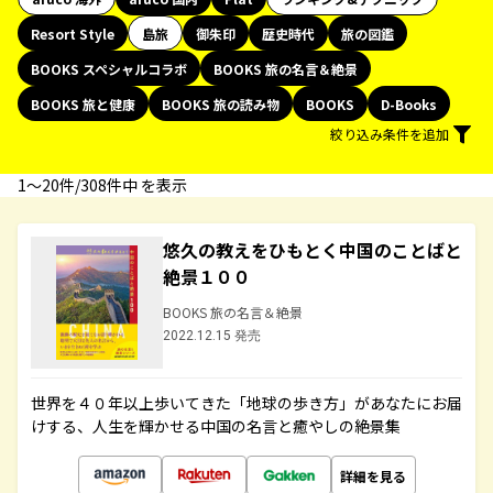
Resort Style
島旅
御朱印
歴史時代
旅の図鑑
BOOKS スペシャルコラボ
BOOKS 旅の名言＆絶景
BOOKS 旅と健康
BOOKS 旅の読み物
BOOKS
D-Books
絞り込み条件を追加
1〜20件/308件中 を表示
悠久の教えをひもとく中国のことばと
絶景１００
BOOKS 旅の名言＆絶景
2022.12.15 発売
世界を４０年以上歩いてきた「地球の歩き方」があなたにお届
けする、人生を輝かせる中国の名言と癒やしの絶景集
詳細を見る