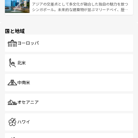
が待っている。親しみやすいタイの人々、仏教を中心とし
ており、効率よく見どころを回れるのも魅力。息をのむよ
アジアの交差点として多文化が融合した独自の魅力を放つ
た文化、そして多様な観光資源が、訪れる旅人を魅了し続
うな絶景から文化的な体験まで、香港を存分に楽しみ尽く
シンガポール。未来的な建築物が並ぶマリーナベイ、歴史
ける。 なお、新着のタイ情報は
コンテンツ一覧
を参照して
そう。 なお、新着の香港情報は
コンテンツ一覧
を参照して
と伝統を感じられるエスニックタウン、多数の緑豊かな公
ほしい。
ほしい。
園や自然保護区など、自然が調和した近代的な景観と文化
の多様性あふれるカラフルな町は、どこを歩いても新しい
国と地域
発見がある。さらに、治安のよさや充実した公共交通機関
も、旅行者にとっては魅力的なポイント。グルメも豊富
で、ホーカーズは地元の風情を楽しめる外せないスポット
ヨーロッパ
だ。訪れる人を飽きさせないシンガポールで、多様な魅力
を体感しよう。 なお、新着のシンガポール情報は
コンテン
ツ一覧
を参照してほしい。
北米
中南米
オセアニア
ハワイ