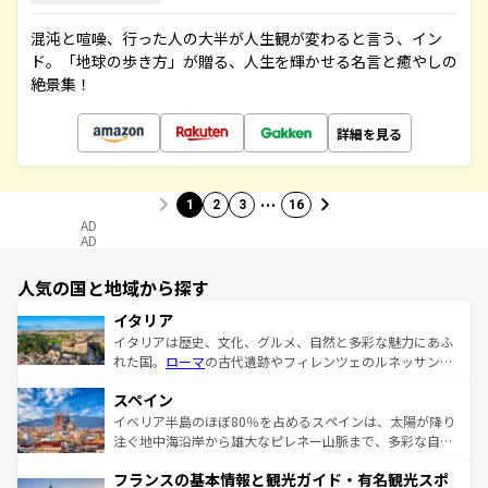
混沌と喧噪、行った人の大半が人生観が変わると言う、イン
ド。「地球の歩き方」が贈る、人生を輝かせる名言と癒やしの
絶景集！
詳細を見る
…
1
2
3
16
AD
AD
人気の国と地域から探す
イタリア
イタリアは歴史、文化、グルメ、自然と多彩な魅力にあふ
れた国。
ローマ
の古代遺跡やフィレンツェのルネッサンス
美術、ヴェネツィアの運河など、歴史あるスポットはもち
スペイン
ろん、トスカーナの美しい田園風景やアマルフィ海岸の絶
景など、自然景観も見逃せない。観光の合間には、本場の
イベリア半島のほぼ80％を占めるスペインは、太陽が降り
ピザやパスタなど、絶品のイタリア料理を堪能することも
注ぐ地中海沿岸から雄大なピレネー山脈まで、多彩な自然
できる。朝目覚めてから夜眠るまで、すべての瞬間を楽し
と文化が詰まったヨーロッパ屈指の旅行先だ。多様な地域
フランスの基本情報と観光ガイド・有名観光スポ
ませてくれるイタリアで、忘れられない旅をしてみよう！
文化が根付くこの国では、情熱的なフラメンコ、熱気あふ