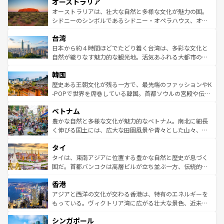
オーストラリア
部のニューオーリンズでは、音楽と美食が融合した独特の
ワイ島は見逃せない。また、定番の観光地といえばオアフ
文化が魅力。旅行者はアメリカの各地域で異なる魅力を楽
島だが、静かな自然を求めるならマウイ島やカウアイ島が
オーストラリアは、壮大な自然と多様な文化が魅力の国。
しみながら、その多様性と豊かな歴史を感じることができ
おすすめ。エメラルドグリーンに輝く海をはじめ、豊かな
シドニーのシンボルであるシドニー・オペラハウス、オー
るだろう。車でのロードトリップや列車の旅も、アメリカ
文化や歴史が息づいている。「アロハスピリット」と呼ば
ストラリア東海岸北部に広がる大サンゴ礁地帯グレートバ
ならではの贅沢な旅のスタイルだ。 なお、新着のアメリカ
台湾
れるおもてなしの心で訪れる人々を迎えてくれるハワイの
リアリーフや大陸中央部にそびえるウルル（エアーズロッ
情報は
コンテンツ一覧
を参照してほしい。
人々、おいしいローカルフードやハワイアンミュージッ
ク）、タスマニアの美しい原生林やケアンズの熱帯雨林な
日本から約４時間ほどでたどり着く台湾は、多彩な文化と
ク、伝統的なフラダンスなど、すべてがハワイの魅力を彩
ど、見どころがたくさん。また、カフェやワイン、オージ
自然が織りなす魅力的な観光地。活気あふれる大都市の台
っている。訪れるたびに新しい発見と感動が待っているハ
ービーフなどの食文化も豊かで、美味しいものであふれて
北やノスタルジックな町並みが人気な九份（ジォウフェ
ワイを、存分に味わってほしい。 なお、新着のハワイ情報
韓国
いる。アクティビティも充実しており、サーフィンやダイ
ン）、静ひつな山岳地帯である台湾東部など、都市の喧騒
は
コンテンツ一覧
を参照してほしい。
ビング、ハイキングなど、アウトドア好きにはたまらな
と山間の静けさが共存しており、訪れる人に新しい発見と
歴史ある王朝文化が残る一方で、最先端のファッションやK
い。オーストラリアの多彩な魅力を存分に味わいつくそ
驚きをもたらしてくれる。また、奥深い台湾の食文化も魅
-POPで世界を席巻している韓国。首都ソウルの宮殿や伝統
う。 なお、新着のオーストラリア情報は
コンテンツ一覧
を
力で、夜市などの屋台グルメから高級料理、ヘルシーで美
家屋が並ぶエリアでは韓国の歴史と文化に浸ることがで
参照してほしい。
ベトナム
容にもいいと評判のスイーツなど、バラエティ豊かな料理
き、地方に足を延ばせば四季折々の自然美を楽しむことが
が味わえる。 なお、新着の台湾情報は
コンテンツ一覧
を参
できる。そして、キムチや焼肉、絶品のストリートフード
豊かな自然と多様な文化が魅力的なベトナム。南北に細長
照してほしい。
まで、さまざまな韓国料理が待っている。夜には、韓国な
く伸びる国土には、広大な田園風景や青々とした山々、世
らではのナイトライフも堪能できる。あたたかいホスピタ
界遺産に登録された壮大な自然景観が点在し、都市部では
タイ
リティに包まれながら、韓国の多彩な魅力を心ゆくまで味
急速な発展と共に伝統が息づく。ハノイの古い町並みやホ
わってみてほしい。 なお、新着の韓国情報は
コンテンツ一
ーチミン市のフランス統治時代の建物も、独特の雰囲気を
タイは、東南アジアに位置する豊かな自然と歴史が息づく
覧
を参照してほしい。
醸し出している。また、バラエティの豊かさとおいしさで
国だ。首都バンコクは高層ビルが立ち並ぶ一方、伝統的な
世界中の食通を魅了してやまないベトナム料理も魅力のひ
寺院や市場がいたるところに点在し、古きよき文化と現代
香港
とつ。フォーやバインミー、ベトナムコーヒーなどは、ぜ
の活気が交差している。北部ではチェンマイなどの山岳地
ひ現地で味わいたい。どの地域を訪れてもあたたかい人々
帯で自然と触れ合い、南部ではプーケットやクラビの美し
アジアと西洋の文化が交わる香港は、特有のエネルギーを
が旅行者を迎えてくれるので、きっと忘れられない旅にな
いビーチでリゾート気分を楽しむことができる。タイ料理
もっている。ヴィクトリア湾に広がる壮大な景色、近未来
るはずだ。 なお、新着のベトナム情報は
コンテンツ一覧
を
は世界的に有名で、屋台から高級レストランまで味覚を刺
的なアートスポット、そして歴史と現代が融合した町並
参照してほしい。
シンガポール
激する。気候は一年中温暖で、どの季節にも異なる楽しみ
み、どこを訪れても感動するはず。観光スポットが密集し