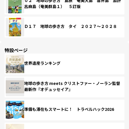
０２ 地球の歩き方 島旅 奄美大島 喜界島 加計
呂麻島（奄美群島１） ５訂版
Ｄ１７ 地球の歩き方 タイ ２０２７～２０２８
特設ページ
世界遺産ランキング
地球の歩き方 meets クリストファー・ノーラン監督
最新作『オデュッセイア』
準備も滞在もスマートに！ トラベルハック2026