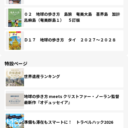
０２ 地球の歩き方 島旅 奄美大島 喜界島 加計
呂麻島（奄美群島１） ５訂版
Ｄ１７ 地球の歩き方 タイ ２０２７～２０２８
特設ページ
世界遺産ランキング
地球の歩き方 meets クリストファー・ノーラン監督
最新作『オデュッセイア』
準備も滞在もスマートに！ トラベルハック2026