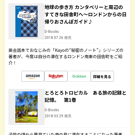
地球の歩き方 カンタベリーと周辺の
すてきな田舎町へ～ロンドンからの日
帰りおさんぽガイド♪
D-Books
2018.07.26 発売
英会話本でおなじみの「Kayoの“秘密のノート”」シリーズの
著者が、今度は自分の滞在するロンドン南東の田舎町をご紹
介！
詳細を見る
とろとろトロピカル ある旅の記録と
記憶。 第1巻
D-Books
2018.03.29 発売
子供の頃から夢見ていた南の島に滞在することになった筆者