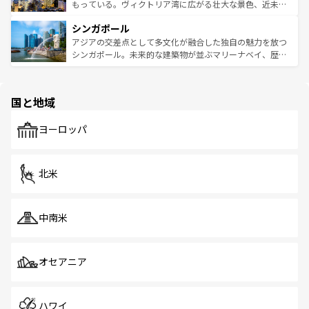
が旅行者を迎えてくれるので、きっと忘れられない旅にな
いビーチでリゾート気分を楽しむことができる。タイ料理
もっている。ヴィクトリア湾に広がる壮大な景色、近未来
るはずだ。 なお、新着のベトナム情報は
コンテンツ一覧
を
は世界的に有名で、屋台から高級レストランまで味覚を刺
的なアートスポット、そして歴史と現代が融合した町並
参照してほしい。
シンガポール
激する。気候は一年中温暖で、どの季節にも異なる楽しみ
み、どこを訪れても感動するはず。観光スポットが密集し
が待っている。親しみやすいタイの人々、仏教を中心とし
ており、効率よく見どころを回れるのも魅力。息をのむよ
アジアの交差点として多文化が融合した独自の魅力を放つ
た文化、そして多様な観光資源が、訪れる旅人を魅了し続
うな絶景から文化的な体験まで、香港を存分に楽しみ尽く
シンガポール。未来的な建築物が並ぶマリーナベイ、歴史
ける。 なお、新着のタイ情報は
コンテンツ一覧
を参照して
そう。 なお、新着の香港情報は
コンテンツ一覧
を参照して
と伝統を感じられるエスニックタウン、多数の緑豊かな公
ほしい。
ほしい。
園や自然保護区など、自然が調和した近代的な景観と文化
の多様性あふれるカラフルな町は、どこを歩いても新しい
国と地域
発見がある。さらに、治安のよさや充実した公共交通機関
も、旅行者にとっては魅力的なポイント。グルメも豊富
で、ホーカーズは地元の風情を楽しめる外せないスポット
ヨーロッパ
だ。訪れる人を飽きさせないシンガポールで、多様な魅力
を体感しよう。 なお、新着のシンガポール情報は
コンテン
ツ一覧
を参照してほしい。
北米
中南米
オセアニア
ハワイ