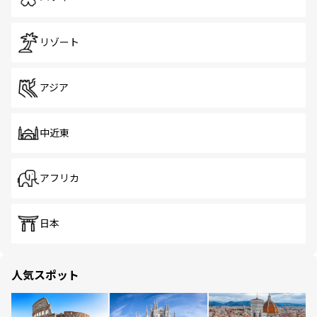
リゾート
アジア
中近東
アフリカ
日本
人気スポット