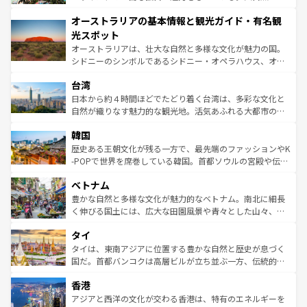
ストーン国立公園といった絶景が堪能できる。さらに、南
秘を感じたいなら、火山が生み出した壮大な景観を誇るハ
オーストラリアの基本情報と観光ガイド・有名観
部のニューオーリンズでは、音楽と美食が融合した独特の
ワイ島は見逃せない。また、定番の観光地といえばオアフ
文化が魅力。旅行者はアメリカの各地域で異なる魅力を楽
島だが、静かな自然を求めるならマウイ島やカウアイ島が
光スポット
しみながら、その多様性と豊かな歴史を感じることができ
おすすめ。エメラルドグリーンに輝く海をはじめ、豊かな
オーストラリアは、壮大な自然と多様な文化が魅力の国。
るだろう。車でのロードトリップや列車の旅も、アメリカ
文化や歴史が息づいている。「アロハスピリット」と呼ば
シドニーのシンボルであるシドニー・オペラハウス、オー
ならではの贅沢な旅のスタイルだ。 なお、新着のアメリカ
れるおもてなしの心で訪れる人々を迎えてくれるハワイの
ストラリア東海岸北部に広がる大サンゴ礁地帯グレートバ
情報は
コンテンツ一覧
を参照してほしい。
人々、おいしいローカルフードやハワイアンミュージッ
台湾
リアリーフや大陸中央部にそびえるウルル（エアーズロッ
ク、伝統的なフラダンスなど、すべてがハワイの魅力を彩
ク）、タスマニアの美しい原生林やケアンズの熱帯雨林な
日本から約４時間ほどでたどり着く台湾は、多彩な文化と
っている。訪れるたびに新しい発見と感動が待っているハ
ど、見どころがたくさん。また、カフェやワイン、オージ
自然が織りなす魅力的な観光地。活気あふれる大都市の台
ワイを、存分に味わってほしい。 なお、新着のハワイ情報
ービーフなどの食文化も豊かで、美味しいものであふれて
北やノスタルジックな町並みが人気な九份（ジォウフェ
は
コンテンツ一覧
を参照してほしい。
韓国
いる。アクティビティも充実しており、サーフィンやダイ
ン）、静ひつな山岳地帯である台湾東部など、都市の喧騒
ビング、ハイキングなど、アウトドア好きにはたまらな
と山間の静けさが共存しており、訪れる人に新しい発見と
歴史ある王朝文化が残る一方で、最先端のファッションやK
い。オーストラリアの多彩な魅力を存分に味わいつくそ
驚きをもたらしてくれる。また、奥深い台湾の食文化も魅
-POPで世界を席巻している韓国。首都ソウルの宮殿や伝統
う。 なお、新着のオーストラリア情報は
コンテンツ一覧
を
力で、夜市などの屋台グルメから高級料理、ヘルシーで美
家屋が並ぶエリアでは韓国の歴史と文化に浸ることがで
参照してほしい。
ベトナム
容にもいいと評判のスイーツなど、バラエティ豊かな料理
き、地方に足を延ばせば四季折々の自然美を楽しむことが
が味わえる。 なお、新着の台湾情報は
コンテンツ一覧
を参
できる。そして、キムチや焼肉、絶品のストリートフード
豊かな自然と多様な文化が魅力的なベトナム。南北に細長
照してほしい。
まで、さまざまな韓国料理が待っている。夜には、韓国な
く伸びる国土には、広大な田園風景や青々とした山々、世
らではのナイトライフも堪能できる。あたたかいホスピタ
界遺産に登録された壮大な自然景観が点在し、都市部では
タイ
リティに包まれながら、韓国の多彩な魅力を心ゆくまで味
急速な発展と共に伝統が息づく。ハノイの古い町並みやホ
わってみてほしい。 なお、新着の韓国情報は
コンテンツ一
ーチミン市のフランス統治時代の建物も、独特の雰囲気を
タイは、東南アジアに位置する豊かな自然と歴史が息づく
覧
を参照してほしい。
醸し出している。また、バラエティの豊かさとおいしさで
国だ。首都バンコクは高層ビルが立ち並ぶ一方、伝統的な
世界中の食通を魅了してやまないベトナム料理も魅力のひ
寺院や市場がいたるところに点在し、古きよき文化と現代
香港
とつ。フォーやバインミー、ベトナムコーヒーなどは、ぜ
の活気が交差している。北部ではチェンマイなどの山岳地
ひ現地で味わいたい。どの地域を訪れてもあたたかい人々
帯で自然と触れ合い、南部ではプーケットやクラビの美し
アジアと西洋の文化が交わる香港は、特有のエネルギーを