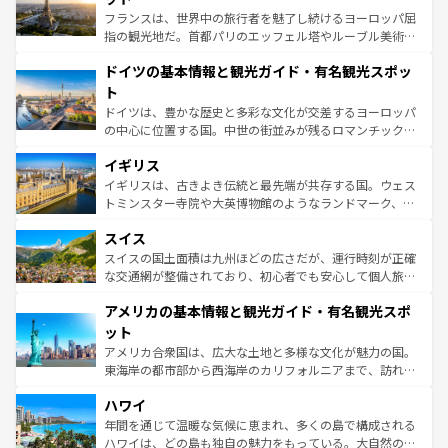
る。首都マドリードの洗練された雰囲気や、バルセロナの
フランスは、世界中の旅行者を魅了し続けるヨーロッパ屈
アートに溢れた街角から、地方では古代ローマ遺跡や中世
指の観光地だ。首都パリのエッフェル塔やルーブル美術館
の城塞都市、穏やかなビーチリゾートまで多彩な表情を見
といった象徴的なスポットから、田舎町の古風な美しさま
せる。地方によって風土や気候が異なるスペインはその個
ドイツの基本情報と観光ガイド・有名観光スポッ
で、幅広い魅力が詰まっている。華麗な宮殿、歴史的な大
性で訪れる人を魅了する。 なお、新着のスペイン情報は
コ
聖堂、美しいビーチ、そして豊かな自然が、訪れる者を心
ト
ンテンツ一覧
を参照してほしい。
から魅了する。また、フランスは美食の国としても知ら
ドイツは、豊かな歴史と多彩な文化が交差するヨーロッパ
れ、フランス料理はユネスコ無形文化遺産にも登録されて
の中心に位置する国。中世の街並みが残るロマンチック街
いる。シャンパンの発祥地であるランス、プロヴァンスの
道から、未来を先取りするようなモダンな都市まで多様な
香り高いラベンダー畑など、多彩な楽しみ方が可能だ。さ
イギリス
顔を持つこの国は、どこを歩いても飽きることがない。ベ
らに、パリ以外の地域にも魅力が溢れており、どの街角に
ルリンの文化的活気、バイエルン州のアルプスの絶景、そ
イギリスは、古きよき伝統と最先端が共存する国。ウェス
も豊かな歴史と文化が息づいている。パリ以外の個性あふ
してライン川沿いのワイン畑といった風景は必見。ビール
トミンスター寺院や大英博物館のようなランドマーク、歴
れる地方に足を運ぶとそれぞれで全く異なる文化を体験で
とソーセージを味わいながら地元の人と過ごす楽しい時間
史ある大学都市、美しい丘陵地帯や牧歌的な風景など、エ
きるだろう。 なお、新着のフランス情報は
コンテンツ一覧
スイス
は、お酒好きな人にはぜひ体験してほしい。 なお、新着の
リアごとに異なる魅力がある。また、優雅なアフタヌーン
を参照してほしい。
ドイツ情報は
コンテンツ一覧
を参照してほしい。
ティー、ビール好きにはたまらない英国パブ、サッカー観
スイスの国土面積は九州ほどの広さだが、運行時刻が正確
戦など、本場だからこそできる体験も豊富。イギリスを旅
な交通網が整備されており、初心者でも安心して個人旅行
して楽しみつくそう。 なお、新着のイギリス情報は
コンテ
を楽しめる。日本同様に時刻表どおりの旅が可能だ。中世
アメリカの基本情報と観光ガイド・有名観光スポ
ンツ一覧
を参照してほしい。
の建物がそのまま残る町や、スイスならではのユニークな
博物館もあり、アルプス観光だけでなく町歩きも満喫する
ット
ことができる。国民の所得が高いため物価も高いが、旅行
アメリカ合衆国は、広大な土地と多様な文化が魅力の国。
者向けの交通パス提供のサービスもあり、うまく活用すれ
東海岸の都市部から西海岸のカリフォルニアまで、訪れる
ば市内交通費無料で観光を楽しむこともできる。 なお、新
場所ごとに異なる風景と体験が待っている。ニューヨーク
着のスイス情報は
コンテンツ一覧
を参照してほしい。
ハワイ
のような巨大都市は、観光、ショッピング、エンターテイ
ンメントが詰まった刺激的なスポットだ。一方、アメリカ
年間を通じて温暖な気候に恵まれ、多くの島で構成される
西部には大自然が広がり、グランドキャニオンやイエロー
ハワイは、どの島も独自の魅力をもっている。大自然の神