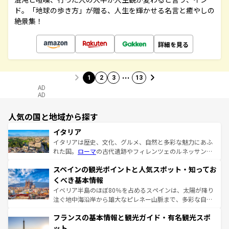
ド。「地球の歩き方」が贈る、人生を輝かせる名言と癒やしの
絶景集！
詳細を見る
…
1
2
3
13
AD
AD
人気の国と地域から探す
イタリア
イタリアは歴史、文化、グルメ、自然と多彩な魅力にあふ
れた国。
ローマ
の古代遺跡やフィレンツェのルネッサンス
美術、ヴェネツィアの運河など、歴史あるスポットはもち
スペインの観光ポイントと人気スポット・知ってお
ろん、トスカーナの美しい田園風景やアマルフィ海岸の絶
景など、自然景観も見逃せない。観光の合間には、本場の
くべき基本情報
ピザやパスタなど、絶品のイタリア料理を堪能することも
イベリア半島のほぼ80％を占めるスペインは、太陽が降り
できる。朝目覚めてから夜眠るまで、すべての瞬間を楽し
注ぐ地中海沿岸から雄大なピレネー山脈まで、多彩な自然
ませてくれるイタリアで、忘れられない旅をしてみよう！
と文化が詰まったヨーロッパ屈指の旅行先だ。多様な地域
なお、新着のイタリア情報は
コンテンツ一覧
を参照してほ
フランスの基本情報と観光ガイド・有名観光スポ
文化が根付くこの国では、情熱的なフラメンコ、熱気あふ
しい。
れる闘牛、そして美味しいタパスが生活の一部となってい
ット