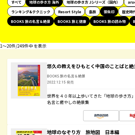
すべて
地球の歩き方 海外
地球の歩き方 Jシリーズ（国内）
aru
ランキング&テクニック
Resort Style
島旅
御朱印
歴史時
BOOKS 旅の名言＆絶景
BOOKS 旅と健康
BOOKS 旅の読み物
1〜20件/249件中 を表示
悠久の教えをひもとく中国のことばと絶
BOOKS 旅の名言＆絶景
2022.12.15 発売
世界を４０年以上歩いてきた「地球の歩き方
名言と癒やしの絶景集
地球のなぞり方 旅地図 日本編