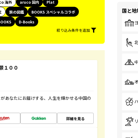
co 海外
aruco 国内
Plat
国と地
代
旅の図鑑
BOOKS スペシャルコラボ
BOOKS
D-Books
絞り込み条件を追加
景１００
」があなたにお届けする、人生を輝かせる中国の
詳細を見る