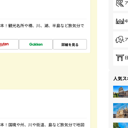
図本！観光名所や橋、川、湖、半島など旅気分で
詳細を見る
人気ス
図本！国境や州、川や街道、島など旅気分で地図