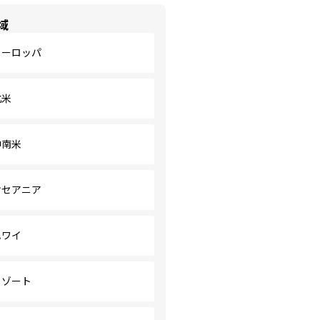
域
ヨーロッパ
北米
中南米
オセアニア
ハワイ
リゾート