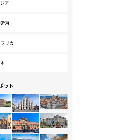
アジア
中近東
アフリカ
日本
ポット