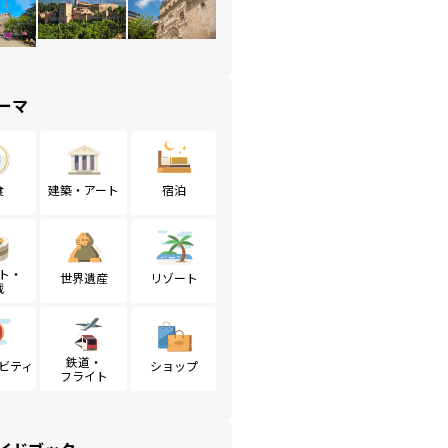
ーマ
食
建築・アート
宿泊
ト・
世界遺産
リゾート
戦
鉄道・
ビティ
ショップ
フライト