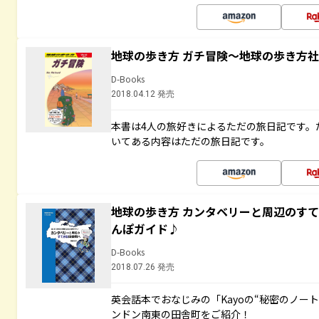
地球の歩き方 ガチ冒険～地球の歩き方
D-Books
2018.04.12 発売
本書は4人の旅好きによるただの旅日記です。
いてある内容はただの旅日記です。
地球の歩き方 カンタベリーと周辺のす
んぽガイド♪
D-Books
2018.07.26 発売
英会話本でおなじみの「Kayoの“秘密のノー
ンドン南東の田舎町をご紹介！