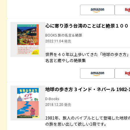
心に寄り添う台湾のことばと絶景１００
BOOKS 旅の名言＆絶景
2022.11.04 発売
世界を４０年以上歩いてきた「地球の歩き方
名言と癒やしの絶景集
地球の歩き方 3 インド・ネパール 1982
D-Books
2018.12.20 発売
1981年、旅人のバイブルとして登場した地
の旅を思い出して欲しい1冊です。