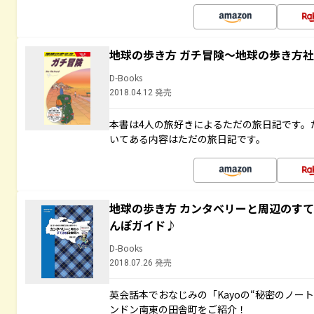
地球の歩き方 ガチ冒険～地球の歩き方
D-Books
2018.04.12 発売
本書は4人の旅好きによるただの旅日記です。
いてある内容はただの旅日記です。
地球の歩き方 カンタベリーと周辺のす
んぽガイド♪
D-Books
2018.07.26 発売
英会話本でおなじみの「Kayoの“秘密のノー
ンドン南東の田舎町をご紹介！