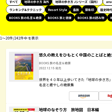
すべて
地球の歩き方 海外
地球の歩き方 Jシリーズ（国内）
aru
ランキング&テクニック
Resort Style
島旅
御朱印
歴史時
BOOKS 旅の名言＆絶景
BOOKS 旅と健康
BOOKS 旅の読み物
1〜20件/241件中 を表示
悠久の教えをひもとく中国のことばと絶
BOOKS 旅の名言＆絶景
2022.12.15 発売
世界を４０年以上歩いてきた「地球の歩き方
名言と癒やしの絶景集
地球のなぞり方 旅地図 日本編