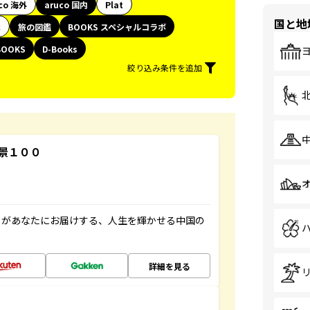
co 海外
aruco 国内
Plat
国と地
代
旅の図鑑
BOOKS スペシャルコラボ
BOOKS
D-Books
絞り込み条件を追加
景１００
」があなたにお届けする、人生を輝かせる中国の
詳細を見る