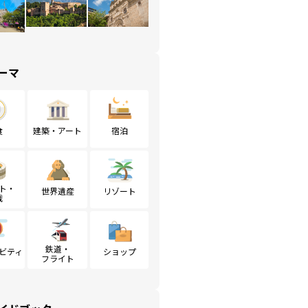
ーマ
食
建築・アート
宿泊
ト・
世界遺産
リゾート
戦
鉄道・
ビティ
ショップ
フライト