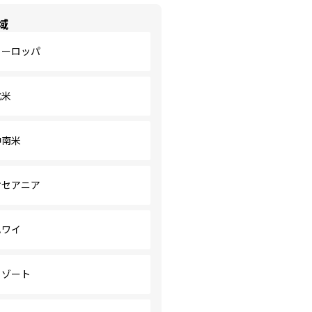
域
ヨーロッパ
北米
中南米
オセアニア
ハワイ
リゾート