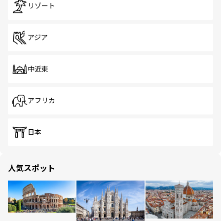
リゾート
アジア
中近東
アフリカ
日本
人気スポット