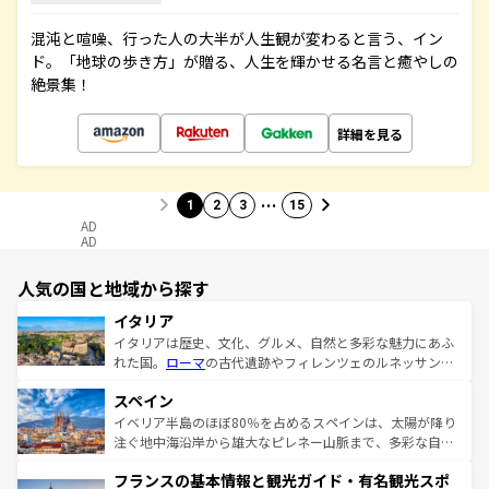
混沌と喧噪、行った人の大半が人生観が変わると言う、イン
ド。「地球の歩き方」が贈る、人生を輝かせる名言と癒やしの
絶景集！
詳細を見る
…
1
2
3
15
AD
AD
人気の国と地域から探す
イタリア
イタリアは歴史、文化、グルメ、自然と多彩な魅力にあふ
れた国。
ローマ
の古代遺跡やフィレンツェのルネッサンス
美術、ヴェネツィアの運河など、歴史あるスポットはもち
スペイン
ろん、トスカーナの美しい田園風景やアマルフィ海岸の絶
景など、自然景観も見逃せない。観光の合間には、本場の
イベリア半島のほぼ80％を占めるスペインは、太陽が降り
ピザやパスタなど、絶品のイタリア料理を堪能することも
注ぐ地中海沿岸から雄大なピレネー山脈まで、多彩な自然
できる。朝目覚めてから夜眠るまで、すべての瞬間を楽し
と文化が詰まったヨーロッパ屈指の旅行先だ。多様な地域
フランスの基本情報と観光ガイド・有名観光スポ
ませてくれるイタリアで、忘れられない旅をしてみよう！
文化が根付くこの国では、情熱的なフラメンコ、熱気あふ