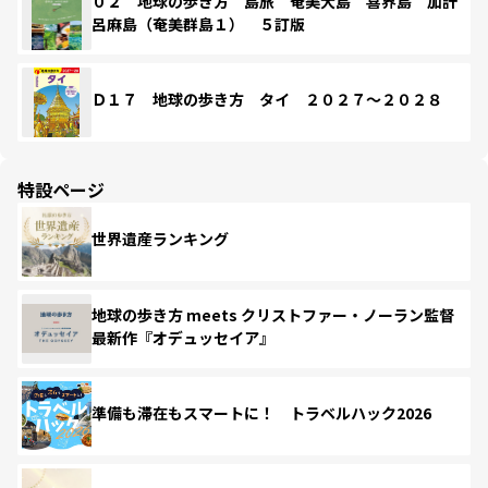
０２ 地球の歩き方 島旅 奄美大島 喜界島 加計
呂麻島（奄美群島１） ５訂版
Ｄ１７ 地球の歩き方 タイ ２０２７～２０２８
特設ページ
世界遺産ランキング
地球の歩き方 meets クリストファー・ノーラン監督
最新作『オデュッセイア』
準備も滞在もスマートに！ トラベルハック2026