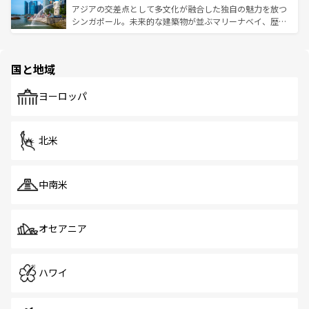
が待っている。親しみやすいタイの人々、仏教を中心とし
ており、効率よく見どころを回れるのも魅力。息をのむよ
アジアの交差点として多文化が融合した独自の魅力を放つ
た文化、そして多様な観光資源が、訪れる旅人を魅了し続
うな絶景から文化的な体験まで、香港を存分に楽しみ尽く
シンガポール。未来的な建築物が並ぶマリーナベイ、歴史
ける。 なお、新着のタイ情報は
コンテンツ一覧
を参照して
そう。 なお、新着の香港情報は
コンテンツ一覧
を参照して
と伝統を感じられるエスニックタウン、多数の緑豊かな公
ほしい。
ほしい。
園や自然保護区など、自然が調和した近代的な景観と文化
の多様性あふれるカラフルな町は、どこを歩いても新しい
国と地域
発見がある。さらに、治安のよさや充実した公共交通機関
も、旅行者にとっては魅力的なポイント。グルメも豊富
で、ホーカーズは地元の風情を楽しめる外せないスポット
ヨーロッパ
だ。訪れる人を飽きさせないシンガポールで、多様な魅力
を体感しよう。 なお、新着のシンガポール情報は
コンテン
ツ一覧
を参照してほしい。
北米
中南米
オセアニア
ハワイ