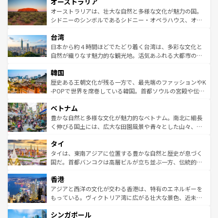
オーストラリア
部のニューオーリンズでは、音楽と美食が融合した独特の
ワイ島は見逃せない。また、定番の観光地といえばオアフ
文化が魅力。旅行者はアメリカの各地域で異なる魅力を楽
島だが、静かな自然を求めるならマウイ島やカウアイ島が
オーストラリアは、壮大な自然と多様な文化が魅力の国。
しみながら、その多様性と豊かな歴史を感じることができ
おすすめ。エメラルドグリーンに輝く海をはじめ、豊かな
シドニーのシンボルであるシドニー・オペラハウス、オー
るだろう。車でのロードトリップや列車の旅も、アメリカ
文化や歴史が息づいている。「アロハスピリット」と呼ば
ストラリア東海岸北部に広がる大サンゴ礁地帯グレートバ
ならではの贅沢な旅のスタイルだ。 なお、新着のアメリカ
台湾
れるおもてなしの心で訪れる人々を迎えてくれるハワイの
リアリーフや大陸中央部にそびえるウルル（エアーズロッ
情報は
コンテンツ一覧
を参照してほしい。
人々、おいしいローカルフードやハワイアンミュージッ
ク）、タスマニアの美しい原生林やケアンズの熱帯雨林な
日本から約４時間ほどでたどり着く台湾は、多彩な文化と
ク、伝統的なフラダンスなど、すべてがハワイの魅力を彩
ど、見どころがたくさん。また、カフェやワイン、オージ
自然が織りなす魅力的な観光地。活気あふれる大都市の台
っている。訪れるたびに新しい発見と感動が待っているハ
ービーフなどの食文化も豊かで、美味しいものであふれて
北やノスタルジックな町並みが人気な九份（ジォウフェ
ワイを、存分に味わってほしい。 なお、新着のハワイ情報
韓国
いる。アクティビティも充実しており、サーフィンやダイ
ン）、静ひつな山岳地帯である台湾東部など、都市の喧騒
は
コンテンツ一覧
を参照してほしい。
ビング、ハイキングなど、アウトドア好きにはたまらな
と山間の静けさが共存しており、訪れる人に新しい発見と
歴史ある王朝文化が残る一方で、最先端のファッションやK
い。オーストラリアの多彩な魅力を存分に味わいつくそ
驚きをもたらしてくれる。また、奥深い台湾の食文化も魅
-POPで世界を席巻している韓国。首都ソウルの宮殿や伝統
う。 なお、新着のオーストラリア情報は
コンテンツ一覧
を
力で、夜市などの屋台グルメから高級料理、ヘルシーで美
家屋が並ぶエリアでは韓国の歴史と文化に浸ることがで
参照してほしい。
ベトナム
容にもいいと評判のスイーツなど、バラエティ豊かな料理
き、地方に足を延ばせば四季折々の自然美を楽しむことが
が味わえる。 なお、新着の台湾情報は
コンテンツ一覧
を参
できる。そして、キムチや焼肉、絶品のストリートフード
豊かな自然と多様な文化が魅力的なベトナム。南北に細長
照してほしい。
まで、さまざまな韓国料理が待っている。夜には、韓国な
く伸びる国土には、広大な田園風景や青々とした山々、世
らではのナイトライフも堪能できる。あたたかいホスピタ
界遺産に登録された壮大な自然景観が点在し、都市部では
タイ
リティに包まれながら、韓国の多彩な魅力を心ゆくまで味
急速な発展と共に伝統が息づく。ハノイの古い町並みやホ
わってみてほしい。 なお、新着の韓国情報は
コンテンツ一
ーチミン市のフランス統治時代の建物も、独特の雰囲気を
タイは、東南アジアに位置する豊かな自然と歴史が息づく
覧
を参照してほしい。
醸し出している。また、バラエティの豊かさとおいしさで
国だ。首都バンコクは高層ビルが立ち並ぶ一方、伝統的な
世界中の食通を魅了してやまないベトナム料理も魅力のひ
寺院や市場がいたるところに点在し、古きよき文化と現代
香港
とつ。フォーやバインミー、ベトナムコーヒーなどは、ぜ
の活気が交差している。北部ではチェンマイなどの山岳地
ひ現地で味わいたい。どの地域を訪れてもあたたかい人々
帯で自然と触れ合い、南部ではプーケットやクラビの美し
アジアと西洋の文化が交わる香港は、特有のエネルギーを
が旅行者を迎えてくれるので、きっと忘れられない旅にな
いビーチでリゾート気分を楽しむことができる。タイ料理
もっている。ヴィクトリア湾に広がる壮大な景色、近未来
るはずだ。 なお、新着のベトナム情報は
コンテンツ一覧
を
は世界的に有名で、屋台から高級レストランまで味覚を刺
的なアートスポット、そして歴史と現代が融合した町並
参照してほしい。
シンガポール
激する。気候は一年中温暖で、どの季節にも異なる楽しみ
み、どこを訪れても感動するはず。観光スポットが密集し