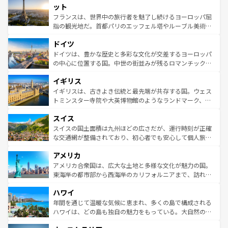
なお、新着のイタリア情報は
コンテンツ一覧
を参照してほ
れる闘牛、そして美味しいタパスが生活の一部となってい
ット
しい。
る。首都マドリードの洗練された雰囲気や、バルセロナの
フランスは、世界中の旅行者を魅了し続けるヨーロッパ屈
アートに溢れた街角から、地方では古代ローマ遺跡や中世
指の観光地だ。首都パリのエッフェル塔やルーブル美術館
の城塞都市、穏やかなビーチリゾートまで多彩な表情を見
といった象徴的なスポットから、田舎町の古風な美しさま
せる。地方によって風土や気候が異なるスペインはその個
ドイツ
で、幅広い魅力が詰まっている。華麗な宮殿、歴史的な大
性で訪れる人を魅了する。 なお、新着のスペイン情報は
コ
聖堂、美しいビーチ、そして豊かな自然が、訪れる者を心
ドイツは、豊かな歴史と多彩な文化が交差するヨーロッパ
ンテンツ一覧
を参照してほしい。
から魅了する。また、フランスは美食の国としても知ら
の中心に位置する国。中世の街並みが残るロマンチック街
れ、フランス料理はユネスコ無形文化遺産にも登録されて
道から、未来を先取りするようなモダンな都市まで多様な
イギリス
いる。シャンパンの発祥地であるランス、プロヴァンスの
顔を持つこの国は、どこを歩いても飽きることがない。ベ
香り高いラベンダー畑など、多彩な楽しみ方が可能だ。さ
ルリンの文化的活気、バイエルン州のアルプスの絶景、そ
イギリスは、古きよき伝統と最先端が共存する国。ウェス
らに、パリ以外の地域にも魅力が溢れており、どの街角に
してライン川沿いのワイン畑といった風景は必見。ビール
トミンスター寺院や大英博物館のようなランドマーク、歴
も豊かな歴史と文化が息づいている。パリ以外の個性あふ
とソーセージを味わいながら地元の人と過ごす楽しい時間
史ある大学都市、美しい丘陵地帯や牧歌的な風景など、エ
れる地方に足を運ぶとそれぞれで全く異なる文化を体験で
スイス
は、お酒好きな人にはぜひ体験してほしい。 なお、新着の
リアごとに異なる魅力がある。また、優雅なアフタヌーン
きるだろう。 なお、新着のフランス情報は
コンテンツ一覧
ドイツ情報は
コンテンツ一覧
を参照してほしい。
ティー、ビール好きにはたまらない英国パブ、サッカー観
スイスの国土面積は九州ほどの広さだが、運行時刻が正確
を参照してほしい。
戦など、本場だからこそできる体験も豊富。イギリスを旅
な交通網が整備されており、初心者でも安心して個人旅行
して楽しみつくそう。 なお、新着のイギリス情報は
コンテ
を楽しめる。日本同様に時刻表どおりの旅が可能だ。中世
アメリカ
ンツ一覧
を参照してほしい。
の建物がそのまま残る町や、スイスならではのユニークな
博物館もあり、アルプス観光だけでなく町歩きも満喫する
アメリカ合衆国は、広大な土地と多様な文化が魅力の国。
ことができる。国民の所得が高いため物価も高いが、旅行
東海岸の都市部から西海岸のカリフォルニアまで、訪れる
者向けの交通パス提供のサービスもあり、うまく活用すれ
場所ごとに異なる風景と体験が待っている。ニューヨーク
ハワイ
ば市内交通費無料で観光を楽しむこともできる。 なお、新
のような巨大都市は、観光、ショッピング、エンターテイ
着のスイス情報は
コンテンツ一覧
を参照してほしい。
ンメントが詰まった刺激的なスポットだ。一方、アメリカ
年間を通じて温暖な気候に恵まれ、多くの島で構成される
西部には大自然が広がり、グランドキャニオンやイエロー
ハワイは、どの島も独自の魅力をもっている。大自然の神
ストーン国立公園といった絶景が堪能できる。さらに、南
秘を感じたいなら、火山が生み出した壮大な景観を誇るハ