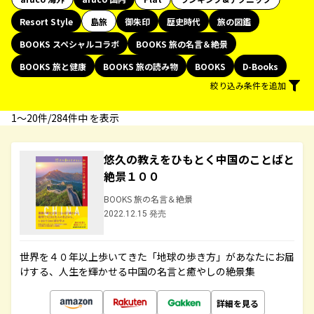
Resort Style
島旅
御朱印
歴史時代
旅の図鑑
BOOKS スペシャルコラボ
BOOKS 旅の名言＆絶景
BOOKS 旅と健康
BOOKS 旅の読み物
BOOKS
D-Books
絞り込み条件を追加
1〜20件/284件中 を表示
悠久の教えをひもとく中国のことばと
絶景１００
BOOKS 旅の名言＆絶景
2022.12.15 発売
世界を４０年以上歩いてきた「地球の歩き方」があなたにお届
けする、人生を輝かせる中国の名言と癒やしの絶景集
詳細を見る