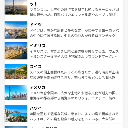
なお、新着のイタリア情報は
コンテンツ一覧
を参照してほ
れる闘牛、そして美味しいタパスが生活の一部となってい
ット
しい。
る。首都マドリードの洗練された雰囲気や、バルセロナの
フランスは、世界中の旅行者を魅了し続けるヨーロッパ屈
アートに溢れた街角から、地方では古代ローマ遺跡や中世
指の観光地だ。首都パリのエッフェル塔やルーブル美術館
の城塞都市、穏やかなビーチリゾートまで多彩な表情を見
といった象徴的なスポットから、田舎町の古風な美しさま
せる。地方によって風土や気候が異なるスペインはその個
ドイツ
で、幅広い魅力が詰まっている。華麗な宮殿、歴史的な大
性で訪れる人を魅了する。 なお、新着のスペイン情報は
コ
聖堂、美しいビーチ、そして豊かな自然が、訪れる者を心
ドイツは、豊かな歴史と多彩な文化が交差するヨーロッパ
ンテンツ一覧
を参照してほしい。
から魅了する。また、フランスは美食の国としても知ら
の中心に位置する国。中世の街並みが残るロマンチック街
れ、フランス料理はユネスコ無形文化遺産にも登録されて
道から、未来を先取りするようなモダンな都市まで多様な
イギリス
いる。シャンパンの発祥地であるランス、プロヴァンスの
顔を持つこの国は、どこを歩いても飽きることがない。ベ
香り高いラベンダー畑など、多彩な楽しみ方が可能だ。さ
ルリンの文化的活気、バイエルン州のアルプスの絶景、そ
イギリスは、古きよき伝統と最先端が共存する国。ウェス
らに、パリ以外の地域にも魅力が溢れており、どの街角に
してライン川沿いのワイン畑といった風景は必見。ビール
トミンスター寺院や大英博物館のようなランドマーク、歴
も豊かな歴史と文化が息づいている。パリ以外の個性あふ
とソーセージを味わいながら地元の人と過ごす楽しい時間
史ある大学都市、美しい丘陵地帯や牧歌的な風景など、エ
れる地方に足を運ぶとそれぞれで全く異なる文化を体験で
スイス
は、お酒好きな人にはぜひ体験してほしい。 なお、新着の
リアごとに異なる魅力がある。また、優雅なアフタヌーン
きるだろう。 なお、新着のフランス情報は
コンテンツ一覧
ドイツ情報は
コンテンツ一覧
を参照してほしい。
ティー、ビール好きにはたまらない英国パブ、サッカー観
スイスの国土面積は九州ほどの広さだが、運行時刻が正確
を参照してほしい。
戦など、本場だからこそできる体験も豊富。イギリスを旅
な交通網が整備されており、初心者でも安心して個人旅行
して楽しみつくそう。 なお、新着のイギリス情報は
コンテ
を楽しめる。日本同様に時刻表どおりの旅が可能だ。中世
アメリカ
ンツ一覧
を参照してほしい。
の建物がそのまま残る町や、スイスならではのユニークな
博物館もあり、アルプス観光だけでなく町歩きも満喫する
アメリカ合衆国は、広大な土地と多様な文化が魅力の国。
ことができる。国民の所得が高いため物価も高いが、旅行
東海岸の都市部から西海岸のカリフォルニアまで、訪れる
者向けの交通パス提供のサービスもあり、うまく活用すれ
場所ごとに異なる風景と体験が待っている。ニューヨーク
ハワイ
ば市内交通費無料で観光を楽しむこともできる。 なお、新
のような巨大都市は、観光、ショッピング、エンターテイ
着のスイス情報は
コンテンツ一覧
を参照してほしい。
ンメントが詰まった刺激的なスポットだ。一方、アメリカ
年間を通じて温暖な気候に恵まれ、多くの島で構成される
西部には大自然が広がり、グランドキャニオンやイエロー
ハワイは、どの島も独自の魅力をもっている。大自然の神
ストーン国立公園といった絶景が堪能できる。さらに、南
秘を感じたいなら、火山が生み出した壮大な景観を誇るハ