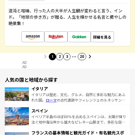
混沌と喧噪、行った人の大半が人生観が変わると言う、イン
ド。「地球の歩き方」が贈る、人生を輝かせる名言と癒やしの
絶景集！
詳細を見る
…
1
2
3
20
AD
AD
人気の国と地域から探す
イタリア
イタリアは歴史、文化、グルメ、自然と多彩な魅力にあふ
れた国。
ローマ
の古代遺跡やフィレンツェのルネッサンス
美術、ヴェネツィアの運河など、歴史あるスポットはもち
スペイン
ろん、トスカーナの美しい田園風景やアマルフィ海岸の絶
景など、自然景観も見逃せない。観光の合間には、本場の
イベリア半島のほぼ80％を占めるスペインは、太陽が降り
ピザやパスタなど、絶品のイタリア料理を堪能することも
注ぐ地中海沿岸から雄大なピレネー山脈まで、多彩な自然
できる。朝目覚めてから夜眠るまで、すべての瞬間を楽し
と文化が詰まったヨーロッパ屈指の旅行先だ。多様な地域
フランスの基本情報と観光ガイド・有名観光スポ
ませてくれるイタリアで、忘れられない旅をしてみよう！
文化が根付くこの国では、情熱的なフラメンコ、熱気あふ