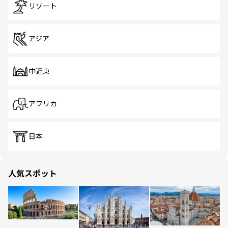
リゾート
アジア
中近東
アフリカ
日本
人気スポット