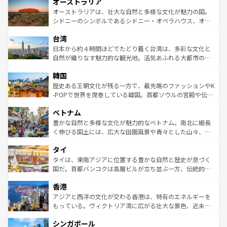
オーストラリア
部のニューオーリンズでは、音楽と美食が融合した独特の
ワイ島は見逃せない。また、定番の観光地といえばオアフ
文化が魅力。旅行者はアメリカの各地域で異なる魅力を楽
島だが、静かな自然を求めるならマウイ島やカウアイ島が
オーストラリアは、壮大な自然と多様な文化が魅力の国。
しみながら、その多様性と豊かな歴史を感じることができ
おすすめ。エメラルドグリーンに輝く海をはじめ、豊かな
シドニーのシンボルであるシドニー・オペラハウス、オー
るだろう。車でのロードトリップや列車の旅も、アメリカ
文化や歴史が息づいている。「アロハスピリット」と呼ば
ストラリア東海岸北部に広がる大サンゴ礁地帯グレートバ
ならではの贅沢な旅のスタイルだ。 なお、新着のアメリカ
台湾
れるおもてなしの心で訪れる人々を迎えてくれるハワイの
リアリーフや大陸中央部にそびえるウルル（エアーズロッ
情報は
コンテンツ一覧
を参照してほしい。
人々、おいしいローカルフードやハワイアンミュージッ
ク）、タスマニアの美しい原生林やケアンズの熱帯雨林な
日本から約４時間ほどでたどり着く台湾は、多彩な文化と
ク、伝統的なフラダンスなど、すべてがハワイの魅力を彩
ど、見どころがたくさん。また、カフェやワイン、オージ
自然が織りなす魅力的な観光地。活気あふれる大都市の台
っている。訪れるたびに新しい発見と感動が待っているハ
ービーフなどの食文化も豊かで、美味しいものであふれて
北やノスタルジックな町並みが人気な九份（ジォウフェ
ワイを、存分に味わってほしい。 なお、新着のハワイ情報
韓国
いる。アクティビティも充実しており、サーフィンやダイ
ン）、静ひつな山岳地帯である台湾東部など、都市の喧騒
は
コンテンツ一覧
を参照してほしい。
ビング、ハイキングなど、アウトドア好きにはたまらな
と山間の静けさが共存しており、訪れる人に新しい発見と
歴史ある王朝文化が残る一方で、最先端のファッションやK
い。オーストラリアの多彩な魅力を存分に味わいつくそ
驚きをもたらしてくれる。また、奥深い台湾の食文化も魅
-POPで世界を席巻している韓国。首都ソウルの宮殿や伝統
う。 なお、新着のオーストラリア情報は
コンテンツ一覧
を
力で、夜市などの屋台グルメから高級料理、ヘルシーで美
家屋が並ぶエリアでは韓国の歴史と文化に浸ることがで
参照してほしい。
ベトナム
容にもいいと評判のスイーツなど、バラエティ豊かな料理
き、地方に足を延ばせば四季折々の自然美を楽しむことが
が味わえる。 なお、新着の台湾情報は
コンテンツ一覧
を参
できる。そして、キムチや焼肉、絶品のストリートフード
豊かな自然と多様な文化が魅力的なベトナム。南北に細長
照してほしい。
まで、さまざまな韓国料理が待っている。夜には、韓国な
く伸びる国土には、広大な田園風景や青々とした山々、世
らではのナイトライフも堪能できる。あたたかいホスピタ
界遺産に登録された壮大な自然景観が点在し、都市部では
タイ
リティに包まれながら、韓国の多彩な魅力を心ゆくまで味
急速な発展と共に伝統が息づく。ハノイの古い町並みやホ
わってみてほしい。 なお、新着の韓国情報は
コンテンツ一
ーチミン市のフランス統治時代の建物も、独特の雰囲気を
タイは、東南アジアに位置する豊かな自然と歴史が息づく
覧
を参照してほしい。
醸し出している。また、バラエティの豊かさとおいしさで
国だ。首都バンコクは高層ビルが立ち並ぶ一方、伝統的な
世界中の食通を魅了してやまないベトナム料理も魅力のひ
寺院や市場がいたるところに点在し、古きよき文化と現代
香港
とつ。フォーやバインミー、ベトナムコーヒーなどは、ぜ
の活気が交差している。北部ではチェンマイなどの山岳地
ひ現地で味わいたい。どの地域を訪れてもあたたかい人々
帯で自然と触れ合い、南部ではプーケットやクラビの美し
アジアと西洋の文化が交わる香港は、特有のエネルギーを
が旅行者を迎えてくれるので、きっと忘れられない旅にな
いビーチでリゾート気分を楽しむことができる。タイ料理
もっている。ヴィクトリア湾に広がる壮大な景色、近未来
るはずだ。 なお、新着のベトナム情報は
コンテンツ一覧
を
は世界的に有名で、屋台から高級レストランまで味覚を刺
的なアートスポット、そして歴史と現代が融合した町並
参照してほしい。
シンガポール
激する。気候は一年中温暖で、どの季節にも異なる楽しみ
み、どこを訪れても感動するはず。観光スポットが密集し