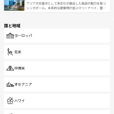
が待っている。親しみやすいタイの人々、仏教を中心とし
ており、効率よく見どころを回れるのも魅力。息をのむよ
アジアの交差点として多文化が融合した独自の魅力を放つ
た文化、そして多様な観光資源が、訪れる旅人を魅了し続
うな絶景から文化的な体験まで、香港を存分に楽しみ尽く
シンガポール。未来的な建築物が並ぶマリーナベイ、歴史
ける。 なお、新着のタイ情報は
コンテンツ一覧
を参照して
そう。 なお、新着の香港情報は
コンテンツ一覧
を参照して
と伝統を感じられるエスニックタウン、多数の緑豊かな公
ほしい。
ほしい。
園や自然保護区など、自然が調和した近代的な景観と文化
の多様性あふれるカラフルな町は、どこを歩いても新しい
国と地域
発見がある。さらに、治安のよさや充実した公共交通機関
も、旅行者にとっては魅力的なポイント。グルメも豊富
で、ホーカーズは地元の風情を楽しめる外せないスポット
ヨーロッパ
だ。訪れる人を飽きさせないシンガポールで、多様な魅力
を体感しよう。 なお、新着のシンガポール情報は
コンテン
ツ一覧
を参照してほしい。
北米
中南米
オセアニア
ハワイ