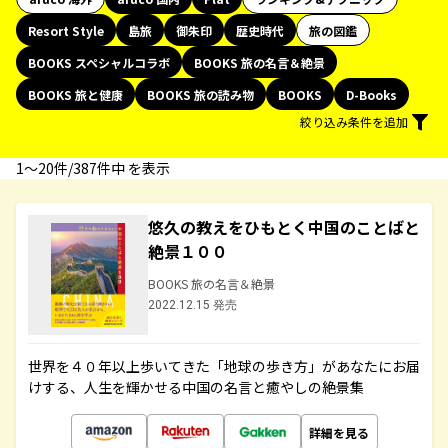
Resort Style
島旅
御朱印
歴史時代
旅の図鑑
BOOKS スペシャルコラボ
BOOKS 旅の名言＆絶景
BOOKS 旅と健康
BOOKS 旅の読み物
BOOKS
D-Books
絞り込み条件を追加
1〜20件/387件中 を表示
悠久の教えをひもとく中国のことばと
絶景１００
BOOKS 旅の名言＆絶景
2022.12.15 発売
世界を４０年以上歩いてきた「地球の歩き方」があなたにお届
けする、人生を輝かせる中国の名言と癒やしの絶景集
詳細を見る