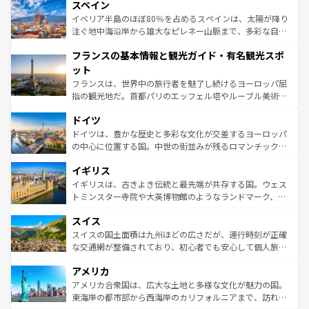
スペイン
ろん、トスカーナの美しい田園風景やアマルフィ海岸の絶
景など、自然景観も見逃せない。観光の合間には、本場の
イベリア半島のほぼ80％を占めるスペインは、太陽が降り
ピザやパスタなど、絶品のイタリア料理を堪能することも
注ぐ地中海沿岸から雄大なピレネー山脈まで、多彩な自然
できる。朝目覚めてから夜眠るまで、すべての瞬間を楽し
と文化が詰まったヨーロッパ屈指の旅行先だ。多様な地域
フランスの基本情報と観光ガイド・有名観光スポ
ませてくれるイタリアで、忘れられない旅をしてみよう！
文化が根付くこの国では、情熱的なフラメンコ、熱気あふ
なお、新着のイタリア情報は
コンテンツ一覧
を参照してほ
れる闘牛、そして美味しいタパスが生活の一部となってい
ット
しい。
る。首都マドリードの洗練された雰囲気や、バルセロナの
フランスは、世界中の旅行者を魅了し続けるヨーロッパ屈
アートに溢れた街角から、地方では古代ローマ遺跡や中世
指の観光地だ。首都パリのエッフェル塔やルーブル美術館
の城塞都市、穏やかなビーチリゾートまで多彩な表情を見
といった象徴的なスポットから、田舎町の古風な美しさま
せる。地方によって風土や気候が異なるスペインはその個
ドイツ
で、幅広い魅力が詰まっている。華麗な宮殿、歴史的な大
性で訪れる人を魅了する。 なお、新着のスペイン情報は
コ
聖堂、美しいビーチ、そして豊かな自然が、訪れる者を心
ドイツは、豊かな歴史と多彩な文化が交差するヨーロッパ
ンテンツ一覧
を参照してほしい。
から魅了する。また、フランスは美食の国としても知ら
の中心に位置する国。中世の街並みが残るロマンチック街
れ、フランス料理はユネスコ無形文化遺産にも登録されて
道から、未来を先取りするようなモダンな都市まで多様な
イギリス
いる。シャンパンの発祥地であるランス、プロヴァンスの
顔を持つこの国は、どこを歩いても飽きることがない。ベ
香り高いラベンダー畑など、多彩な楽しみ方が可能だ。さ
ルリンの文化的活気、バイエルン州のアルプスの絶景、そ
イギリスは、古きよき伝統と最先端が共存する国。ウェス
らに、パリ以外の地域にも魅力が溢れており、どの街角に
してライン川沿いのワイン畑といった風景は必見。ビール
トミンスター寺院や大英博物館のようなランドマーク、歴
も豊かな歴史と文化が息づいている。パリ以外の個性あふ
とソーセージを味わいながら地元の人と過ごす楽しい時間
史ある大学都市、美しい丘陵地帯や牧歌的な風景など、エ
れる地方に足を運ぶとそれぞれで全く異なる文化を体験で
スイス
は、お酒好きな人にはぜひ体験してほしい。 なお、新着の
リアごとに異なる魅力がある。また、優雅なアフタヌーン
きるだろう。 なお、新着のフランス情報は
コンテンツ一覧
ドイツ情報は
コンテンツ一覧
を参照してほしい。
ティー、ビール好きにはたまらない英国パブ、サッカー観
スイスの国土面積は九州ほどの広さだが、運行時刻が正確
を参照してほしい。
戦など、本場だからこそできる体験も豊富。イギリスを旅
な交通網が整備されており、初心者でも安心して個人旅行
して楽しみつくそう。 なお、新着のイギリス情報は
コンテ
を楽しめる。日本同様に時刻表どおりの旅が可能だ。中世
アメリカ
ンツ一覧
を参照してほしい。
の建物がそのまま残る町や、スイスならではのユニークな
博物館もあり、アルプス観光だけでなく町歩きも満喫する
アメリカ合衆国は、広大な土地と多様な文化が魅力の国。
ことができる。国民の所得が高いため物価も高いが、旅行
東海岸の都市部から西海岸のカリフォルニアまで、訪れる
者向けの交通パス提供のサービスもあり、うまく活用すれ