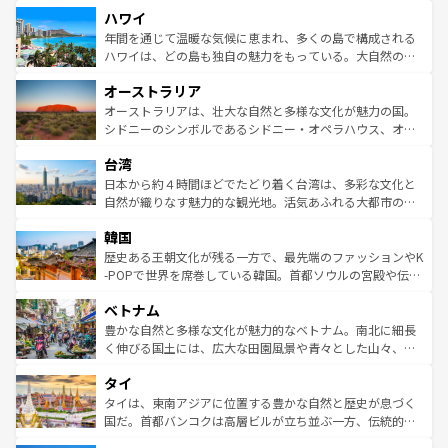
場所ごとに異なる風景と体験が待っている。ニューヨーク
ハワイ
ば市内交通費無料で観光を楽しむこともできる。 なお、新
のような巨大都市は、観光、ショッピング、エンターテイ
着のスイス情報は
コンテンツ一覧
を参照してほしい。
ンメントが詰まった刺激的なスポットだ。一方、アメリカ
年間を通じて温暖な気候に恵まれ、多くの島で構成される
西部には大自然が広がり、グランドキャニオンやイエロー
ハワイは、どの島も独自の魅力をもっている。大自然の神
ストーン国立公園といった絶景が堪能できる。さらに、南
秘を感じたいなら、火山が生み出した壮大な景観を誇るハ
オーストラリア
部のニューオーリンズでは、音楽と美食が融合した独特の
ワイ島は見逃せない。また、定番の観光地といえばオアフ
文化が魅力。旅行者はアメリカの各地域で異なる魅力を楽
島だが、静かな自然を求めるならマウイ島やカウアイ島が
オーストラリアは、壮大な自然と多様な文化が魅力の国。
しみながら、その多様性と豊かな歴史を感じることができ
おすすめ。エメラルドグリーンに輝く海をはじめ、豊かな
シドニーのシンボルであるシドニー・オペラハウス、オー
るだろう。車でのロードトリップや列車の旅も、アメリカ
文化や歴史が息づいている。「アロハスピリット」と呼ば
ストラリア東海岸北部に広がる大サンゴ礁地帯グレートバ
ならではの贅沢な旅のスタイルだ。 なお、新着のアメリカ
台湾
れるおもてなしの心で訪れる人々を迎えてくれるハワイの
リアリーフや大陸中央部にそびえるウルル（エアーズロッ
情報は
コンテンツ一覧
を参照してほしい。
人々、おいしいローカルフードやハワイアンミュージッ
ク）、タスマニアの美しい原生林やケアンズの熱帯雨林な
日本から約４時間ほどでたどり着く台湾は、多彩な文化と
ク、伝統的なフラダンスなど、すべてがハワイの魅力を彩
ど、見どころがたくさん。また、カフェやワイン、オージ
自然が織りなす魅力的な観光地。活気あふれる大都市の台
っている。訪れるたびに新しい発見と感動が待っているハ
ービーフなどの食文化も豊かで、美味しいものであふれて
北やノスタルジックな町並みが人気な九份（ジォウフェ
ワイを、存分に味わってほしい。 なお、新着のハワイ情報
韓国
いる。アクティビティも充実しており、サーフィンやダイ
ン）、静ひつな山岳地帯である台湾東部など、都市の喧騒
は
コンテンツ一覧
を参照してほしい。
ビング、ハイキングなど、アウトドア好きにはたまらな
と山間の静けさが共存しており、訪れる人に新しい発見と
歴史ある王朝文化が残る一方で、最先端のファッションやK
い。オーストラリアの多彩な魅力を存分に味わいつくそ
驚きをもたらしてくれる。また、奥深い台湾の食文化も魅
-POPで世界を席巻している韓国。首都ソウルの宮殿や伝統
う。 なお、新着のオーストラリア情報は
コンテンツ一覧
を
力で、夜市などの屋台グルメから高級料理、ヘルシーで美
家屋が並ぶエリアでは韓国の歴史と文化に浸ることがで
参照してほしい。
ベトナム
容にもいいと評判のスイーツなど、バラエティ豊かな料理
き、地方に足を延ばせば四季折々の自然美を楽しむことが
が味わえる。 なお、新着の台湾情報は
コンテンツ一覧
を参
できる。そして、キムチや焼肉、絶品のストリートフード
豊かな自然と多様な文化が魅力的なベトナム。南北に細長
照してほしい。
まで、さまざまな韓国料理が待っている。夜には、韓国な
く伸びる国土には、広大な田園風景や青々とした山々、世
らではのナイトライフも堪能できる。あたたかいホスピタ
界遺産に登録された壮大な自然景観が点在し、都市部では
タイ
リティに包まれながら、韓国の多彩な魅力を心ゆくまで味
急速な発展と共に伝統が息づく。ハノイの古い町並みやホ
わってみてほしい。 なお、新着の韓国情報は
コンテンツ一
ーチミン市のフランス統治時代の建物も、独特の雰囲気を
タイは、東南アジアに位置する豊かな自然と歴史が息づく
覧
を参照してほしい。
醸し出している。また、バラエティの豊かさとおいしさで
国だ。首都バンコクは高層ビルが立ち並ぶ一方、伝統的な
世界中の食通を魅了してやまないベトナム料理も魅力のひ
寺院や市場がいたるところに点在し、古きよき文化と現代