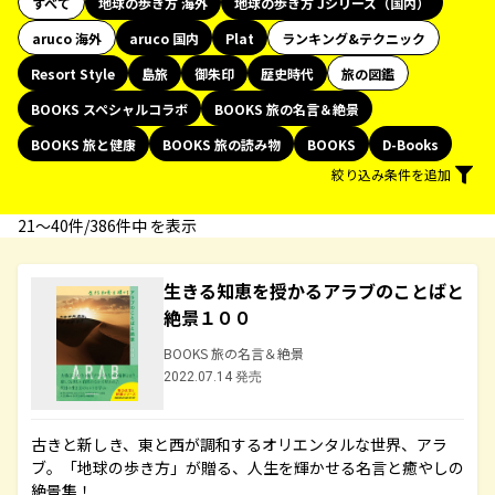
すべて
地球の歩き方 海外
地球の歩き方 Jシリーズ（国内）
aruco 海外
aruco 国内
Plat
ランキング&テクニック
Resort Style
島旅
御朱印
歴史時代
旅の図鑑
BOOKS スペシャルコラボ
BOOKS 旅の名言＆絶景
BOOKS 旅と健康
BOOKS 旅の読み物
BOOKS
D-Books
絞り込み条件を追加
21〜40件/386件中 を表示
生きる知恵を授かるアラブのことばと
絶景１００
BOOKS 旅の名言＆絶景
2022.07.14 発売
古きと新しき、東と西が調和するオリエンタルな世界、アラ
ブ。「地球の歩き方」が贈る、人生を輝かせる名言と癒やしの
絶景集！