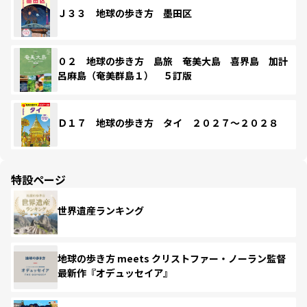
Ｊ３３ 地球の歩き方 墨田区
０２ 地球の歩き方 島旅 奄美大島 喜界島 加計
呂麻島（奄美群島１） ５訂版
Ｄ１７ 地球の歩き方 タイ ２０２７～２０２８
特設ページ
世界遺産ランキング
地球の歩き方 meets クリストファー・ノーラン監督
最新作『オデュッセイア』