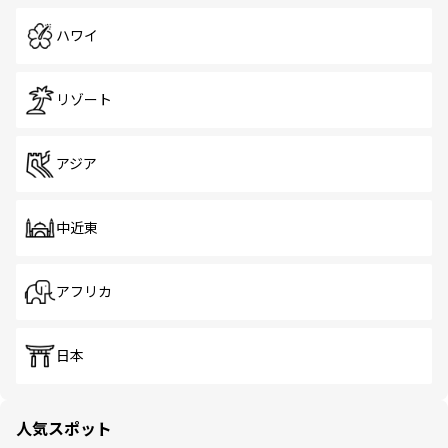
ハワイ
リゾート
アジア
中近東
アフリカ
日本
人気スポット