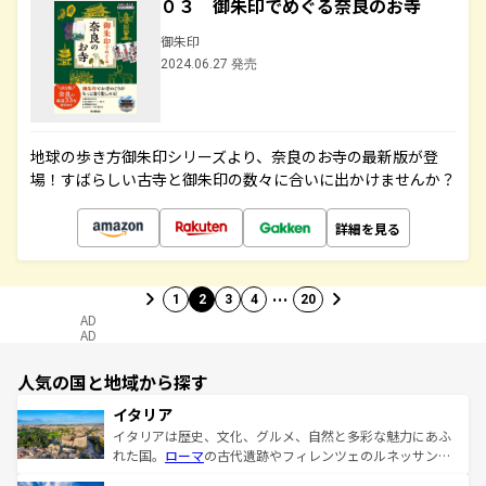
０３ 御朱印でめぐる奈良のお寺
御朱印
2024.06.27 発売
地球の歩き方御朱印シリーズより、奈良のお寺の最新版が登
場！すばらしい古寺と御朱印の数々に合いに出かけませんか？
詳細を見る
…
1
2
3
4
20
AD
AD
人気の国と地域から探す
イタリア
イタリアは歴史、文化、グルメ、自然と多彩な魅力にあふ
れた国。
ローマ
の古代遺跡やフィレンツェのルネッサンス
美術、ヴェネツィアの運河など、歴史あるスポットはもち