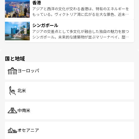
香港
とつ。フォーやバインミー、ベトナムコーヒーなどは、ぜ
の活気が交差している。北部ではチェンマイなどの山岳地
ひ現地で味わいたい。どの地域を訪れてもあたたかい人々
帯で自然と触れ合い、南部ではプーケットやクラビの美し
アジアと西洋の文化が交わる香港は、特有のエネルギーを
が旅行者を迎えてくれるので、きっと忘れられない旅にな
いビーチでリゾート気分を楽しむことができる。タイ料理
もっている。ヴィクトリア湾に広がる壮大な景色、近未来
るはずだ。 なお、新着のベトナム情報は
コンテンツ一覧
を
は世界的に有名で、屋台から高級レストランまで味覚を刺
的なアートスポット、そして歴史と現代が融合した町並
参照してほしい。
シンガポール
激する。気候は一年中温暖で、どの季節にも異なる楽しみ
み、どこを訪れても感動するはず。観光スポットが密集し
が待っている。親しみやすいタイの人々、仏教を中心とし
ており、効率よく見どころを回れるのも魅力。息をのむよ
アジアの交差点として多文化が融合した独自の魅力を放つ
た文化、そして多様な観光資源が、訪れる旅人を魅了し続
うな絶景から文化的な体験まで、香港を存分に楽しみ尽く
シンガポール。未来的な建築物が並ぶマリーナベイ、歴史
ける。 なお、新着のタイ情報は
コンテンツ一覧
を参照して
そう。 なお、新着の香港情報は
コンテンツ一覧
を参照して
と伝統を感じられるエスニックタウン、多数の緑豊かな公
ほしい。
ほしい。
園や自然保護区など、自然が調和した近代的な景観と文化
の多様性あふれるカラフルな町は、どこを歩いても新しい
国と地域
発見がある。さらに、治安のよさや充実した公共交通機関
も、旅行者にとっては魅力的なポイント。グルメも豊富
で、ホーカーズは地元の風情を楽しめる外せないスポット
ヨーロッパ
だ。訪れる人を飽きさせないシンガポールで、多様な魅力
を体感しよう。 なお、新着のシンガポール情報は
コンテン
ツ一覧
を参照してほしい。
北米
中南米
オセアニア