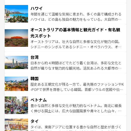
ば市内交通費無料で観光を楽しむこともできる。 なお、新
場所ごとに異なる風景と体験が待っている。ニューヨーク
着のスイス情報は
コンテンツ一覧
を参照してほしい。
ハワイ
のような巨大都市は、観光、ショッピング、エンターテイ
ンメントが詰まった刺激的なスポットだ。一方、アメリカ
年間を通じて温暖な気候に恵まれ、多くの島で構成される
西部には大自然が広がり、グランドキャニオンやイエロー
ハワイは、どの島も独自の魅力をもっている。大自然の神
ストーン国立公園といった絶景が堪能できる。さらに、南
秘を感じたいなら、火山が生み出した壮大な景観を誇るハ
オーストラリアの基本情報と観光ガイド・有名観
部のニューオーリンズでは、音楽と美食が融合した独特の
ワイ島は見逃せない。また、定番の観光地といえばオアフ
文化が魅力。旅行者はアメリカの各地域で異なる魅力を楽
島だが、静かな自然を求めるならマウイ島やカウアイ島が
光スポット
しみながら、その多様性と豊かな歴史を感じることができ
おすすめ。エメラルドグリーンに輝く海をはじめ、豊かな
オーストラリアは、壮大な自然と多様な文化が魅力の国。
るだろう。車でのロードトリップや列車の旅も、アメリカ
文化や歴史が息づいている。「アロハスピリット」と呼ば
シドニーのシンボルであるシドニー・オペラハウス、オー
ならではの贅沢な旅のスタイルだ。 なお、新着のアメリカ
れるおもてなしの心で訪れる人々を迎えてくれるハワイの
ストラリア東海岸北部に広がる大サンゴ礁地帯グレートバ
情報は
コンテンツ一覧
を参照してほしい。
人々、おいしいローカルフードやハワイアンミュージッ
台湾
リアリーフや大陸中央部にそびえるウルル（エアーズロッ
ク、伝統的なフラダンスなど、すべてがハワイの魅力を彩
ク）、タスマニアの美しい原生林やケアンズの熱帯雨林な
日本から約４時間ほどでたどり着く台湾は、多彩な文化と
っている。訪れるたびに新しい発見と感動が待っているハ
ど、見どころがたくさん。また、カフェやワイン、オージ
自然が織りなす魅力的な観光地。活気あふれる大都市の台
ワイを、存分に味わってほしい。 なお、新着のハワイ情報
ービーフなどの食文化も豊かで、美味しいものであふれて
北やノスタルジックな町並みが人気な九份（ジォウフェ
は
コンテンツ一覧
を参照してほしい。
韓国
いる。アクティビティも充実しており、サーフィンやダイ
ン）、静ひつな山岳地帯である台湾東部など、都市の喧騒
ビング、ハイキングなど、アウトドア好きにはたまらな
と山間の静けさが共存しており、訪れる人に新しい発見と
歴史ある王朝文化が残る一方で、最先端のファッションやK
い。オーストラリアの多彩な魅力を存分に味わいつくそ
驚きをもたらしてくれる。また、奥深い台湾の食文化も魅
-POPで世界を席巻している韓国。首都ソウルの宮殿や伝統
う。 なお、新着のオーストラリア情報は
コンテンツ一覧
を
力で、夜市などの屋台グルメから高級料理、ヘルシーで美
家屋が並ぶエリアでは韓国の歴史と文化に浸ることがで
参照してほしい。
ベトナム
容にもいいと評判のスイーツなど、バラエティ豊かな料理
き、地方に足を延ばせば四季折々の自然美を楽しむことが
が味わえる。 なお、新着の台湾情報は
コンテンツ一覧
を参
できる。そして、キムチや焼肉、絶品のストリートフード
豊かな自然と多様な文化が魅力的なベトナム。南北に細長
照してほしい。
まで、さまざまな韓国料理が待っている。夜には、韓国な
く伸びる国土には、広大な田園風景や青々とした山々、世
らではのナイトライフも堪能できる。あたたかいホスピタ
界遺産に登録された壮大な自然景観が点在し、都市部では
タイ
リティに包まれながら、韓国の多彩な魅力を心ゆくまで味
急速な発展と共に伝統が息づく。ハノイの古い町並みやホ
わってみてほしい。 なお、新着の韓国情報は
コンテンツ一
ーチミン市のフランス統治時代の建物も、独特の雰囲気を
タイは、東南アジアに位置する豊かな自然と歴史が息づく