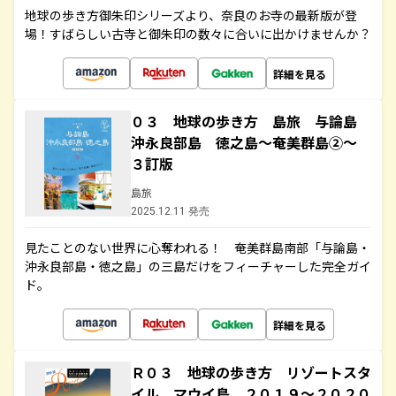
地球の歩き方御朱印シリーズより、奈良のお寺の最新版が登
場！すばらしい古寺と御朱印の数々に合いに出かけませんか？
詳細を見る
０３ 地球の歩き方 島旅 与論島
沖永良部島 徳之島～奄美群島②～
３訂版
島旅
2025.12.11 発売
見たことのない世界に心奪われる！ 奄美群島南部「与論島・
沖永良部島・徳之島」の三島だけをフィーチャーした完全ガイ
ド。
詳細を見る
Ｒ０３ 地球の歩き方 リゾートスタ
イル マウイ島 ２０１９～２０２０