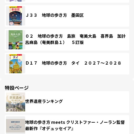
Ｊ３３ 地球の歩き方 墨田区
０２ 地球の歩き方 島旅 奄美大島 喜界島 加計
呂麻島（奄美群島１） ５訂版
Ｄ１７ 地球の歩き方 タイ ２０２７～２０２８
特設ページ
世界遺産ランキング
地球の歩き方 meets クリストファー・ノーラン監督
最新作『オデュッセイア』