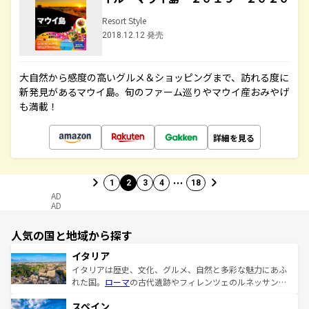
Resort Style
2018.12.12 発売
大自然から感度の高いグルメ＆ショッピングまで、訪れる度に
新発見があるマウイ島。旬のファーム巡りやマウイ産おみやげ
も満載！
詳細を見る
…
1
2
3
4
18
AD
AD
人気の国と地域から探す
イタリア
イタリアは歴史、文化、グルメ、自然と多彩な魅力にあふ
れた国。
ローマ
の古代遺跡やフィレンツェのルネッサンス
美術、ヴェネツィアの運河など、歴史あるスポットはもち
スペイン
ろん、トスカーナの美しい田園風景やアマルフィ海岸の絶