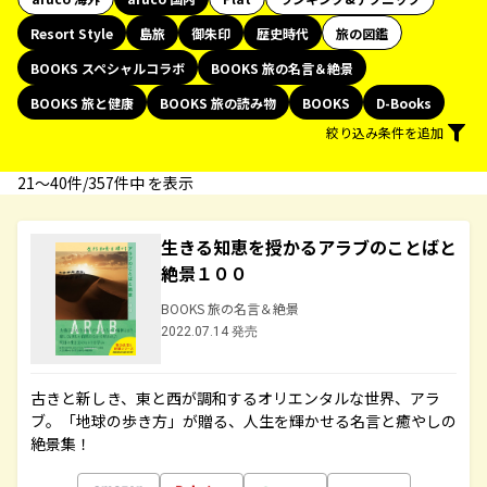
Resort Style
島旅
御朱印
歴史時代
旅の図鑑
BOOKS スペシャルコラボ
BOOKS 旅の名言＆絶景
BOOKS 旅と健康
BOOKS 旅の読み物
BOOKS
D-Books
絞り込み条件を追加
21〜40件/357件中 を表示
生きる知恵を授かるアラブのことばと
絶景１００
BOOKS 旅の名言＆絶景
2022.07.14 発売
古きと新しき、東と西が調和するオリエンタルな世界、アラ
ブ。「地球の歩き方」が贈る、人生を輝かせる名言と癒やしの
絶景集！