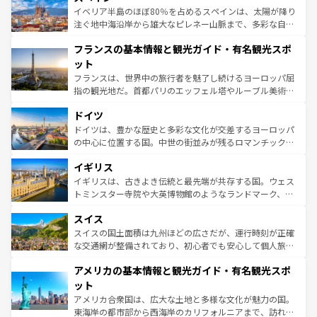
景など、自然景観も見逃せない。観光の合間には、本場の
イベリア半島のほぼ80％を占めるスペインは、太陽が降り
ピザやパスタなど、絶品のイタリア料理を堪能することも
注ぐ地中海沿岸から雄大なピレネー山脈まで、多彩な自然
できる。朝目覚めてから夜眠るまで、すべての瞬間を楽し
と文化が詰まったヨーロッパ屈指の旅行先だ。多様な地域
フランスの基本情報と観光ガイド・有名観光スポ
ませてくれるイタリアで、忘れられない旅をしてみよう！
文化が根付くこの国では、情熱的なフラメンコ、熱気あふ
なお、新着のイタリア情報は
コンテンツ一覧
を参照してほ
れる闘牛、そして美味しいタパスが生活の一部となってい
ット
しい。
る。首都マドリードの洗練された雰囲気や、バルセロナの
フランスは、世界中の旅行者を魅了し続けるヨーロッパ屈
アートに溢れた街角から、地方では古代ローマ遺跡や中世
指の観光地だ。首都パリのエッフェル塔やルーブル美術館
の城塞都市、穏やかなビーチリゾートまで多彩な表情を見
といった象徴的なスポットから、田舎町の古風な美しさま
せる。地方によって風土や気候が異なるスペインはその個
ドイツ
で、幅広い魅力が詰まっている。華麗な宮殿、歴史的な大
性で訪れる人を魅了する。 なお、新着のスペイン情報は
コ
聖堂、美しいビーチ、そして豊かな自然が、訪れる者を心
ドイツは、豊かな歴史と多彩な文化が交差するヨーロッパ
ンテンツ一覧
を参照してほしい。
から魅了する。また、フランスは美食の国としても知ら
の中心に位置する国。中世の街並みが残るロマンチック街
れ、フランス料理はユネスコ無形文化遺産にも登録されて
道から、未来を先取りするようなモダンな都市まで多様な
イギリス
いる。シャンパンの発祥地であるランス、プロヴァンスの
顔を持つこの国は、どこを歩いても飽きることがない。ベ
香り高いラベンダー畑など、多彩な楽しみ方が可能だ。さ
ルリンの文化的活気、バイエルン州のアルプスの絶景、そ
イギリスは、古きよき伝統と最先端が共存する国。ウェス
らに、パリ以外の地域にも魅力が溢れており、どの街角に
してライン川沿いのワイン畑といった風景は必見。ビール
トミンスター寺院や大英博物館のようなランドマーク、歴
も豊かな歴史と文化が息づいている。パリ以外の個性あふ
とソーセージを味わいながら地元の人と過ごす楽しい時間
史ある大学都市、美しい丘陵地帯や牧歌的な風景など、エ
れる地方に足を運ぶとそれぞれで全く異なる文化を体験で
スイス
は、お酒好きな人にはぜひ体験してほしい。 なお、新着の
リアごとに異なる魅力がある。また、優雅なアフタヌーン
きるだろう。 なお、新着のフランス情報は
コンテンツ一覧
ドイツ情報は
コンテンツ一覧
を参照してほしい。
ティー、ビール好きにはたまらない英国パブ、サッカー観
スイスの国土面積は九州ほどの広さだが、運行時刻が正確
を参照してほしい。
戦など、本場だからこそできる体験も豊富。イギリスを旅
な交通網が整備されており、初心者でも安心して個人旅行
して楽しみつくそう。 なお、新着のイギリス情報は
コンテ
を楽しめる。日本同様に時刻表どおりの旅が可能だ。中世
アメリカの基本情報と観光ガイド・有名観光スポ
ンツ一覧
を参照してほしい。
の建物がそのまま残る町や、スイスならではのユニークな
博物館もあり、アルプス観光だけでなく町歩きも満喫する
ット
ことができる。国民の所得が高いため物価も高いが、旅行
アメリカ合衆国は、広大な土地と多様な文化が魅力の国。
者向けの交通パス提供のサービスもあり、うまく活用すれ
東海岸の都市部から西海岸のカリフォルニアまで、訪れる