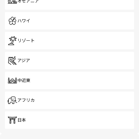
オセアニア
ハワイ
リゾート
アジア
中近東
アフリカ
日本