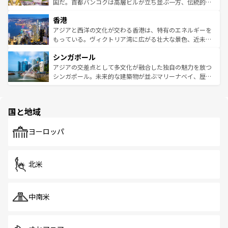
覧
を参照してほしい。
醸し出している。また、バラエティの豊かさとおいしさで
国だ。首都バンコクは高層ビルが立ち並ぶ一方、伝統的な
世界中の食通を魅了してやまないベトナム料理も魅力のひ
寺院や市場がいたるところに点在し、古きよき文化と現代
香港
とつ。フォーやバインミー、ベトナムコーヒーなどは、ぜ
の活気が交差している。北部ではチェンマイなどの山岳地
ひ現地で味わいたい。どの地域を訪れてもあたたかい人々
帯で自然と触れ合い、南部ではプーケットやクラビの美し
アジアと西洋の文化が交わる香港は、特有のエネルギーを
が旅行者を迎えてくれるので、きっと忘れられない旅にな
いビーチでリゾート気分を楽しむことができる。タイ料理
もっている。ヴィクトリア湾に広がる壮大な景色、近未来
るはずだ。 なお、新着のベトナム情報は
コンテンツ一覧
を
は世界的に有名で、屋台から高級レストランまで味覚を刺
的なアートスポット、そして歴史と現代が融合した町並
参照してほしい。
シンガポール
激する。気候は一年中温暖で、どの季節にも異なる楽しみ
み、どこを訪れても感動するはず。観光スポットが密集し
が待っている。親しみやすいタイの人々、仏教を中心とし
ており、効率よく見どころを回れるのも魅力。息をのむよ
アジアの交差点として多文化が融合した独自の魅力を放つ
た文化、そして多様な観光資源が、訪れる旅人を魅了し続
うな絶景から文化的な体験まで、香港を存分に楽しみ尽く
シンガポール。未来的な建築物が並ぶマリーナベイ、歴史
ける。 なお、新着のタイ情報は
コンテンツ一覧
を参照して
そう。 なお、新着の香港情報は
コンテンツ一覧
を参照して
と伝統を感じられるエスニックタウン、多数の緑豊かな公
ほしい。
ほしい。
園や自然保護区など、自然が調和した近代的な景観と文化
の多様性あふれるカラフルな町は、どこを歩いても新しい
国と地域
発見がある。さらに、治安のよさや充実した公共交通機関
も、旅行者にとっては魅力的なポイント。グルメも豊富
で、ホーカーズは地元の風情を楽しめる外せないスポット
ヨーロッパ
だ。訪れる人を飽きさせないシンガポールで、多様な魅力
を体感しよう。 なお、新着のシンガポール情報は
コンテン
ツ一覧
を参照してほしい。
北米
中南米