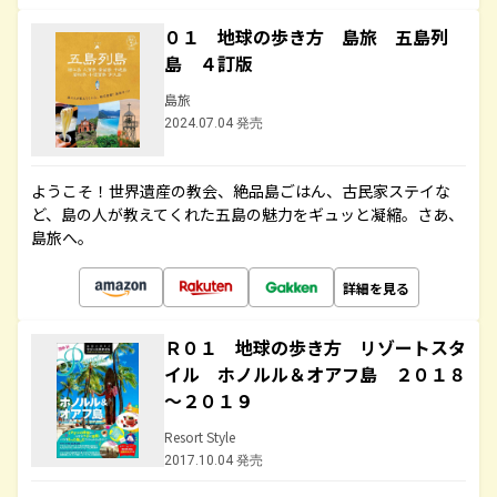
０１ 地球の歩き方 島旅 五島列
島 ４訂版
島旅
2024.07.04 発売
ようこそ！世界遺産の教会、絶品島ごはん、古民家ステイな
ど、島の人が教えてくれた五島の魅力をギュッと凝縮。さあ、
島旅へ。
詳細を見る
Ｒ０１ 地球の歩き方 リゾートスタ
イル ホノルル＆オアフ島 ２０１８
～２０１９
Resort Style
2017.10.04 発売