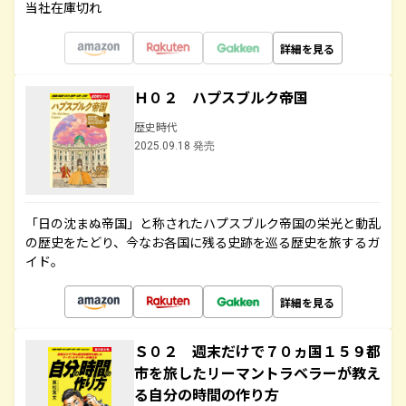
当社在庫切れ
詳細を見る
Ｈ０２ ハプスブルク帝国
歴史時代
2025.09.18 発売
「日の沈まぬ帝国」と称されたハプスブルク帝国の栄光と動乱
の歴史をたどり、今なお各国に残る史跡を巡る歴史を旅するガ
イド。
詳細を見る
Ｓ０２ 週末だけで７０ヵ国１５９都
市を旅したリーマントラベラーが教え
る自分の時間の作り方