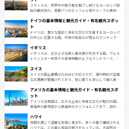
る。首都マドリードの洗練された雰囲気や、バルセロナの
フランスは、世界中の旅行者を魅了し続けるヨーロッパ屈
アートに溢れた街角から、地方では古代ローマ遺跡や中世
指の観光地だ。首都パリのエッフェル塔やルーブル美術館
の城塞都市、穏やかなビーチリゾートまで多彩な表情を見
といった象徴的なスポットから、田舎町の古風な美しさま
せる。地方によって風土や気候が異なるスペインはその個
ドイツの基本情報と観光ガイド・有名観光スポッ
で、幅広い魅力が詰まっている。華麗な宮殿、歴史的な大
性で訪れる人を魅了する。 なお、新着のスペイン情報は
コ
聖堂、美しいビーチ、そして豊かな自然が、訪れる者を心
ト
ンテンツ一覧
を参照してほしい。
から魅了する。また、フランスは美食の国としても知ら
ドイツは、豊かな歴史と多彩な文化が交差するヨーロッパ
れ、フランス料理はユネスコ無形文化遺産にも登録されて
の中心に位置する国。中世の街並みが残るロマンチック街
いる。シャンパンの発祥地であるランス、プロヴァンスの
道から、未来を先取りするようなモダンな都市まで多様な
香り高いラベンダー畑など、多彩な楽しみ方が可能だ。さ
イギリス
顔を持つこの国は、どこを歩いても飽きることがない。ベ
らに、パリ以外の地域にも魅力が溢れており、どの街角に
ルリンの文化的活気、バイエルン州のアルプスの絶景、そ
イギリスは、古きよき伝統と最先端が共存する国。ウェス
も豊かな歴史と文化が息づいている。パリ以外の個性あふ
してライン川沿いのワイン畑といった風景は必見。ビール
トミンスター寺院や大英博物館のようなランドマーク、歴
れる地方に足を運ぶとそれぞれで全く異なる文化を体験で
とソーセージを味わいながら地元の人と過ごす楽しい時間
史ある大学都市、美しい丘陵地帯や牧歌的な風景など、エ
きるだろう。 なお、新着のフランス情報は
コンテンツ一覧
スイス
は、お酒好きな人にはぜひ体験してほしい。 なお、新着の
リアごとに異なる魅力がある。また、優雅なアフタヌーン
を参照してほしい。
ドイツ情報は
コンテンツ一覧
を参照してほしい。
ティー、ビール好きにはたまらない英国パブ、サッカー観
スイスの国土面積は九州ほどの広さだが、運行時刻が正確
戦など、本場だからこそできる体験も豊富。イギリスを旅
な交通網が整備されており、初心者でも安心して個人旅行
して楽しみつくそう。 なお、新着のイギリス情報は
コンテ
を楽しめる。日本同様に時刻表どおりの旅が可能だ。中世
アメリカの基本情報と観光ガイド・有名観光スポ
ンツ一覧
を参照してほしい。
の建物がそのまま残る町や、スイスならではのユニークな
博物館もあり、アルプス観光だけでなく町歩きも満喫する
ット
ことができる。国民の所得が高いため物価も高いが、旅行
アメリカ合衆国は、広大な土地と多様な文化が魅力の国。
者向けの交通パス提供のサービスもあり、うまく活用すれ
東海岸の都市部から西海岸のカリフォルニアまで、訪れる
ば市内交通費無料で観光を楽しむこともできる。 なお、新
場所ごとに異なる風景と体験が待っている。ニューヨーク
着のスイス情報は
コンテンツ一覧
を参照してほしい。
ハワイ
のような巨大都市は、観光、ショッピング、エンターテイ
ンメントが詰まった刺激的なスポットだ。一方、アメリカ
年間を通じて温暖な気候に恵まれ、多くの島で構成される
西部には大自然が広がり、グランドキャニオンやイエロー
ハワイは、どの島も独自の魅力をもっている。大自然の神