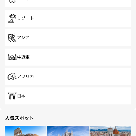
リゾート
アジア
中近東
アフリカ
日本
人気スポット