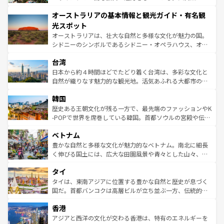
ストーン国立公園といった絶景が堪能できる。さらに、南
秘を感じたいなら、火山が生み出した壮大な景観を誇るハ
オーストラリアの基本情報と観光ガイド・有名観
部のニューオーリンズでは、音楽と美食が融合した独特の
ワイ島は見逃せない。また、定番の観光地といえばオアフ
文化が魅力。旅行者はアメリカの各地域で異なる魅力を楽
島だが、静かな自然を求めるならマウイ島やカウアイ島が
光スポット
しみながら、その多様性と豊かな歴史を感じることができ
おすすめ。エメラルドグリーンに輝く海をはじめ、豊かな
オーストラリアは、壮大な自然と多様な文化が魅力の国。
るだろう。車でのロードトリップや列車の旅も、アメリカ
文化や歴史が息づいている。「アロハスピリット」と呼ば
シドニーのシンボルであるシドニー・オペラハウス、オー
ならではの贅沢な旅のスタイルだ。 なお、新着のアメリカ
れるおもてなしの心で訪れる人々を迎えてくれるハワイの
ストラリア東海岸北部に広がる大サンゴ礁地帯グレートバ
情報は
コンテンツ一覧
を参照してほしい。
人々、おいしいローカルフードやハワイアンミュージッ
台湾
リアリーフや大陸中央部にそびえるウルル（エアーズロッ
ク、伝統的なフラダンスなど、すべてがハワイの魅力を彩
ク）、タスマニアの美しい原生林やケアンズの熱帯雨林な
日本から約４時間ほどでたどり着く台湾は、多彩な文化と
っている。訪れるたびに新しい発見と感動が待っているハ
ど、見どころがたくさん。また、カフェやワイン、オージ
自然が織りなす魅力的な観光地。活気あふれる大都市の台
ワイを、存分に味わってほしい。 なお、新着のハワイ情報
ービーフなどの食文化も豊かで、美味しいものであふれて
北やノスタルジックな町並みが人気な九份（ジォウフェ
は
コンテンツ一覧
を参照してほしい。
韓国
いる。アクティビティも充実しており、サーフィンやダイ
ン）、静ひつな山岳地帯である台湾東部など、都市の喧騒
ビング、ハイキングなど、アウトドア好きにはたまらな
と山間の静けさが共存しており、訪れる人に新しい発見と
歴史ある王朝文化が残る一方で、最先端のファッションやK
い。オーストラリアの多彩な魅力を存分に味わいつくそ
驚きをもたらしてくれる。また、奥深い台湾の食文化も魅
-POPで世界を席巻している韓国。首都ソウルの宮殿や伝統
う。 なお、新着のオーストラリア情報は
コンテンツ一覧
を
力で、夜市などの屋台グルメから高級料理、ヘルシーで美
家屋が並ぶエリアでは韓国の歴史と文化に浸ることがで
参照してほしい。
ベトナム
容にもいいと評判のスイーツなど、バラエティ豊かな料理
き、地方に足を延ばせば四季折々の自然美を楽しむことが
が味わえる。 なお、新着の台湾情報は
コンテンツ一覧
を参
できる。そして、キムチや焼肉、絶品のストリートフード
豊かな自然と多様な文化が魅力的なベトナム。南北に細長
照してほしい。
まで、さまざまな韓国料理が待っている。夜には、韓国な
く伸びる国土には、広大な田園風景や青々とした山々、世
らではのナイトライフも堪能できる。あたたかいホスピタ
界遺産に登録された壮大な自然景観が点在し、都市部では
タイ
リティに包まれながら、韓国の多彩な魅力を心ゆくまで味
急速な発展と共に伝統が息づく。ハノイの古い町並みやホ
わってみてほしい。 なお、新着の韓国情報は
コンテンツ一
ーチミン市のフランス統治時代の建物も、独特の雰囲気を
タイは、東南アジアに位置する豊かな自然と歴史が息づく
覧
を参照してほしい。
醸し出している。また、バラエティの豊かさとおいしさで
国だ。首都バンコクは高層ビルが立ち並ぶ一方、伝統的な
世界中の食通を魅了してやまないベトナム料理も魅力のひ
寺院や市場がいたるところに点在し、古きよき文化と現代
香港
とつ。フォーやバインミー、ベトナムコーヒーなどは、ぜ
の活気が交差している。北部ではチェンマイなどの山岳地
ひ現地で味わいたい。どの地域を訪れてもあたたかい人々
帯で自然と触れ合い、南部ではプーケットやクラビの美し
アジアと西洋の文化が交わる香港は、特有のエネルギーを