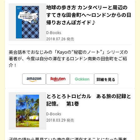
地球の歩き方 カンタベリーと周辺の
すてきな田舎町へ～ロンドンからの日
帰りおさんぽガイド♪
D-Books
2018.07.26 発売
英会話本でおなじみの「Kayoの“秘密のノート”」シリーズの
著者が、今度は自分の滞在するロンドン南東の田舎町をご紹
介！
詳細を見る
とろとろトロピカル ある旅の記録と
記憶。 第1巻
D-Books
2018.03.29 発売
子供の頃から夢見ていた南の島に滞在することになった筆者