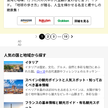
ド。「地球の歩き方」が贈る、人生を輝かせる名言と癒やしの
絶景集！
詳細を見る
…
1
2
3
10
AD
AD
人気の国と地域から探す
イタリア
イタリアは歴史、文化、グルメ、自然と多彩な魅力にあふ
れた国。
ローマ
の古代遺跡やフィレンツェのルネッサンス
美術、ヴェネツィアの運河など、歴史あるスポットはもち
スペインの観光ポイントと人気スポット・知ってお
ろん、トスカーナの美しい田園風景やアマルフィ海岸の絶
景など、自然景観も見逃せない。観光の合間には、本場の
くべき基本情報
ピザやパスタなど、絶品のイタリア料理を堪能することも
イベリア半島のほぼ80％を占めるスペインは、太陽が降り
できる。朝目覚めてから夜眠るまで、すべての瞬間を楽し
注ぐ地中海沿岸から雄大なピレネー山脈まで、多彩な自然
ませてくれるイタリアで、忘れられない旅をしてみよう！
と文化が詰まったヨーロッパ屈指の旅行先だ。多様な地域
なお、新着のイタリア情報は
コンテンツ一覧
を参照してほ
フランスの基本情報と観光ガイド・有名観光スポ
文化が根付くこの国では、情熱的なフラメンコ、熱気あふ
しい。
れる闘牛、そして美味しいタパスが生活の一部となってい
ット