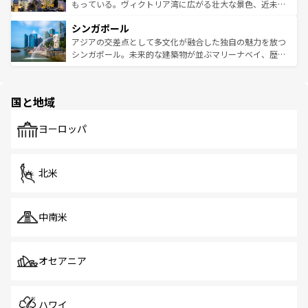
が旅行者を迎えてくれるので、きっと忘れられない旅にな
いビーチでリゾート気分を楽しむことができる。タイ料理
もっている。ヴィクトリア湾に広がる壮大な景色、近未来
るはずだ。 なお、新着のベトナム情報は
コンテンツ一覧
を
は世界的に有名で、屋台から高級レストランまで味覚を刺
的なアートスポット、そして歴史と現代が融合した町並
参照してほしい。
シンガポール
激する。気候は一年中温暖で、どの季節にも異なる楽しみ
み、どこを訪れても感動するはず。観光スポットが密集し
が待っている。親しみやすいタイの人々、仏教を中心とし
ており、効率よく見どころを回れるのも魅力。息をのむよ
アジアの交差点として多文化が融合した独自の魅力を放つ
た文化、そして多様な観光資源が、訪れる旅人を魅了し続
うな絶景から文化的な体験まで、香港を存分に楽しみ尽く
シンガポール。未来的な建築物が並ぶマリーナベイ、歴史
ける。 なお、新着のタイ情報は
コンテンツ一覧
を参照して
そう。 なお、新着の香港情報は
コンテンツ一覧
を参照して
と伝統を感じられるエスニックタウン、多数の緑豊かな公
ほしい。
ほしい。
園や自然保護区など、自然が調和した近代的な景観と文化
の多様性あふれるカラフルな町は、どこを歩いても新しい
国と地域
発見がある。さらに、治安のよさや充実した公共交通機関
も、旅行者にとっては魅力的なポイント。グルメも豊富
で、ホーカーズは地元の風情を楽しめる外せないスポット
ヨーロッパ
だ。訪れる人を飽きさせないシンガポールで、多様な魅力
を体感しよう。 なお、新着のシンガポール情報は
コンテン
ツ一覧
を参照してほしい。
北米
中南米
オセアニア
ハワイ