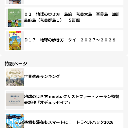
０２ 地球の歩き方 島旅 奄美大島 喜界島 加計
呂麻島（奄美群島１） ５訂版
Ｄ１７ 地球の歩き方 タイ ２０２７～２０２８
特設ページ
世界遺産ランキング
地球の歩き方 meets クリストファー・ノーラン監督
最新作『オデュッセイア』
準備も滞在もスマートに！ トラベルハック2026