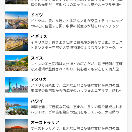
アートに溢れた街角から、地方では古代ローマ遺跡や中世
指の観光地だ。首都パリのエッフェル塔やルーブル美術館
の城塞都市、穏やかなビーチリゾートまで多彩な表情を見
といった象徴的なスポットから、田舎町の古風な美しさま
せる。地方によって風土や気候が異なるスペインはその個
ドイツ
で、幅広い魅力が詰まっている。華麗な宮殿、歴史的な大
性で訪れる人を魅了する。 なお、新着のスペイン情報は
コ
聖堂、美しいビーチ、そして豊かな自然が、訪れる者を心
ドイツは、豊かな歴史と多彩な文化が交差するヨーロッパ
ンテンツ一覧
を参照してほしい。
から魅了する。また、フランスは美食の国としても知ら
の中心に位置する国。中世の街並みが残るロマンチック街
れ、フランス料理はユネスコ無形文化遺産にも登録されて
道から、未来を先取りするようなモダンな都市まで多様な
イギリス
いる。シャンパンの発祥地であるランス、プロヴァンスの
顔を持つこの国は、どこを歩いても飽きることがない。ベ
香り高いラベンダー畑など、多彩な楽しみ方が可能だ。さ
ルリンの文化的活気、バイエルン州のアルプスの絶景、そ
イギリスは、古きよき伝統と最先端が共存する国。ウェス
らに、パリ以外の地域にも魅力が溢れており、どの街角に
してライン川沿いのワイン畑といった風景は必見。ビール
トミンスター寺院や大英博物館のようなランドマーク、歴
も豊かな歴史と文化が息づいている。パリ以外の個性あふ
とソーセージを味わいながら地元の人と過ごす楽しい時間
史ある大学都市、美しい丘陵地帯や牧歌的な風景など、エ
れる地方に足を運ぶとそれぞれで全く異なる文化を体験で
スイス
は、お酒好きな人にはぜひ体験してほしい。 なお、新着の
リアごとに異なる魅力がある。また、優雅なアフタヌーン
きるだろう。 なお、新着のフランス情報は
コンテンツ一覧
ドイツ情報は
コンテンツ一覧
を参照してほしい。
ティー、ビール好きにはたまらない英国パブ、サッカー観
スイスの国土面積は九州ほどの広さだが、運行時刻が正確
を参照してほしい。
戦など、本場だからこそできる体験も豊富。イギリスを旅
な交通網が整備されており、初心者でも安心して個人旅行
して楽しみつくそう。 なお、新着のイギリス情報は
コンテ
を楽しめる。日本同様に時刻表どおりの旅が可能だ。中世
アメリカ
ンツ一覧
を参照してほしい。
の建物がそのまま残る町や、スイスならではのユニークな
博物館もあり、アルプス観光だけでなく町歩きも満喫する
アメリカ合衆国は、広大な土地と多様な文化が魅力の国。
ことができる。国民の所得が高いため物価も高いが、旅行
東海岸の都市部から西海岸のカリフォルニアまで、訪れる
者向けの交通パス提供のサービスもあり、うまく活用すれ
場所ごとに異なる風景と体験が待っている。ニューヨーク
ハワイ
ば市内交通費無料で観光を楽しむこともできる。 なお、新
のような巨大都市は、観光、ショッピング、エンターテイ
着のスイス情報は
コンテンツ一覧
を参照してほしい。
ンメントが詰まった刺激的なスポットだ。一方、アメリカ
年間を通じて温暖な気候に恵まれ、多くの島で構成される
西部には大自然が広がり、グランドキャニオンやイエロー
ハワイは、どの島も独自の魅力をもっている。大自然の神
ストーン国立公園といった絶景が堪能できる。さらに、南
秘を感じたいなら、火山が生み出した壮大な景観を誇るハ
オーストラリア
部のニューオーリンズでは、音楽と美食が融合した独特の
ワイ島は見逃せない。また、定番の観光地といえばオアフ
文化が魅力。旅行者はアメリカの各地域で異なる魅力を楽
島だが、静かな自然を求めるならマウイ島やカウアイ島が
オーストラリアは、壮大な自然と多様な文化が魅力の国。