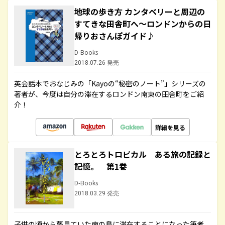
地球の歩き方 カンタベリーと周辺の
すてきな田舎町へ～ロンドンからの日
帰りおさんぽガイド♪
D-Books
2018.07.26 発売
英会話本でおなじみの「Kayoの“秘密のノート”」シリーズの
著者が、今度は自分の滞在するロンドン南東の田舎町をご紹
介！
詳細を見る
とろとろトロピカル ある旅の記録と
記憶。 第1巻
D-Books
2018.03.29 発売
子供の頃から夢見ていた南の島に滞在することになった筆者