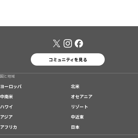
コミュニティを見る
国と地域
ヨーロッパ
北米
中南米
オセアニア
ハワイ
リゾート
アジア
中近東
アフリカ
日本