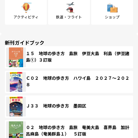
アクティビティ
鉄道・フライト
ショップ
新刊ガイドブック
１５ 地球の歩き方 島旅 伊豆大島 利島（伊豆諸
島①）３訂版
Ｃ０２ 地球の歩き方 ハワイ島 ２０２７～２０２
８
Ｊ３３ 地球の歩き方 墨田区
０２ 地球の歩き方 島旅 奄美大島 喜界島 加計
呂麻島（奄美群島１） ５訂版