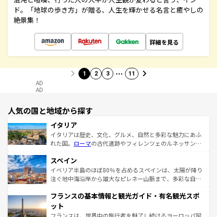
ド。「地球の歩き方」が贈る、人生を輝かせる名言と癒やしの
絶景集！
詳細を見る
…
1
2
3
11
AD
AD
人気の国と地域から探す
イタリア
イタリアは歴史、文化、グルメ、自然と多彩な魅力にあふ
れた国。
ローマ
の古代遺跡やフィレンツェのルネッサンス
美術、ヴェネツィアの運河など、歴史あるスポットはもち
スペイン
ろん、トスカーナの美しい田園風景やアマルフィ海岸の絶
景など、自然景観も見逃せない。観光の合間には、本場の
イベリア半島のほぼ80％を占めるスペインは、太陽が降り
ピザやパスタなど、絶品のイタリア料理を堪能することも
注ぐ地中海沿岸から雄大なピレネー山脈まで、多彩な自然
できる。朝目覚めてから夜眠るまで、すべての瞬間を楽し
と文化が詰まったヨーロッパ屈指の旅行先だ。多様な地域
フランスの基本情報と観光ガイド・有名観光スポ
ませてくれるイタリアで、忘れられない旅をしてみよう！
文化が根付くこの国では、情熱的なフラメンコ、熱気あふ
なお、新着のイタリア情報は
コンテンツ一覧
を参照してほ
れる闘牛、そして美味しいタパスが生活の一部となってい
ット
しい。
る。首都マドリードの洗練された雰囲気や、バルセロナの
フランスは、世界中の旅行者を魅了し続けるヨーロッパ屈