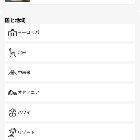
ける。 なお、新着のタイ情報は
コンテンツ一覧
を参照して
そう。 なお、新着の香港情報は
コンテンツ一覧
を参照して
と伝統を感じられるエスニックタウン、多数の緑豊かな公
ほしい。
ほしい。
園や自然保護区など、自然が調和した近代的な景観と文化
の多様性あふれるカラフルな町は、どこを歩いても新しい
国と地域
発見がある。さらに、治安のよさや充実した公共交通機関
も、旅行者にとっては魅力的なポイント。グルメも豊富
で、ホーカーズは地元の風情を楽しめる外せないスポット
ヨーロッパ
だ。訪れる人を飽きさせないシンガポールで、多様な魅力
を体感しよう。 なお、新着のシンガポール情報は
コンテン
ツ一覧
を参照してほしい。
北米
中南米
オセアニア
ハワイ
リゾート