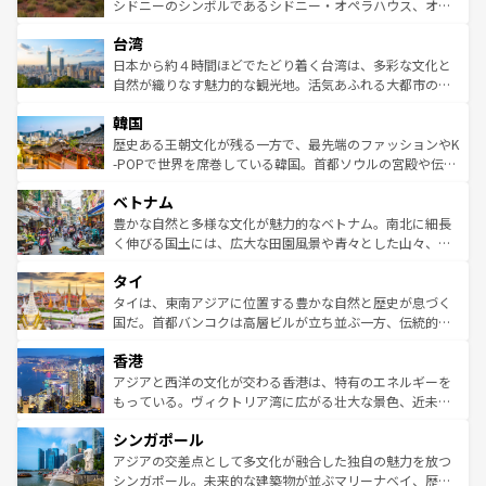
しみながら、その多様性と豊かな歴史を感じることができ
おすすめ。エメラルドグリーンに輝く海をはじめ、豊かな
シドニーのシンボルであるシドニー・オペラハウス、オー
るだろう。車でのロードトリップや列車の旅も、アメリカ
文化や歴史が息づいている。「アロハスピリット」と呼ば
ストラリア東海岸北部に広がる大サンゴ礁地帯グレートバ
ならではの贅沢な旅のスタイルだ。 なお、新着のアメリカ
台湾
れるおもてなしの心で訪れる人々を迎えてくれるハワイの
リアリーフや大陸中央部にそびえるウルル（エアーズロッ
情報は
コンテンツ一覧
を参照してほしい。
人々、おいしいローカルフードやハワイアンミュージッ
ク）、タスマニアの美しい原生林やケアンズの熱帯雨林な
日本から約４時間ほどでたどり着く台湾は、多彩な文化と
ク、伝統的なフラダンスなど、すべてがハワイの魅力を彩
ど、見どころがたくさん。また、カフェやワイン、オージ
自然が織りなす魅力的な観光地。活気あふれる大都市の台
っている。訪れるたびに新しい発見と感動が待っているハ
ービーフなどの食文化も豊かで、美味しいものであふれて
北やノスタルジックな町並みが人気な九份（ジォウフェ
ワイを、存分に味わってほしい。 なお、新着のハワイ情報
韓国
いる。アクティビティも充実しており、サーフィンやダイ
ン）、静ひつな山岳地帯である台湾東部など、都市の喧騒
は
コンテンツ一覧
を参照してほしい。
ビング、ハイキングなど、アウトドア好きにはたまらな
と山間の静けさが共存しており、訪れる人に新しい発見と
歴史ある王朝文化が残る一方で、最先端のファッションやK
い。オーストラリアの多彩な魅力を存分に味わいつくそ
驚きをもたらしてくれる。また、奥深い台湾の食文化も魅
-POPで世界を席巻している韓国。首都ソウルの宮殿や伝統
う。 なお、新着のオーストラリア情報は
コンテンツ一覧
を
力で、夜市などの屋台グルメから高級料理、ヘルシーで美
家屋が並ぶエリアでは韓国の歴史と文化に浸ることがで
参照してほしい。
ベトナム
容にもいいと評判のスイーツなど、バラエティ豊かな料理
き、地方に足を延ばせば四季折々の自然美を楽しむことが
が味わえる。 なお、新着の台湾情報は
コンテンツ一覧
を参
できる。そして、キムチや焼肉、絶品のストリートフード
豊かな自然と多様な文化が魅力的なベトナム。南北に細長
照してほしい。
まで、さまざまな韓国料理が待っている。夜には、韓国な
く伸びる国土には、広大な田園風景や青々とした山々、世
らではのナイトライフも堪能できる。あたたかいホスピタ
界遺産に登録された壮大な自然景観が点在し、都市部では
タイ
リティに包まれながら、韓国の多彩な魅力を心ゆくまで味
急速な発展と共に伝統が息づく。ハノイの古い町並みやホ
わってみてほしい。 なお、新着の韓国情報は
コンテンツ一
ーチミン市のフランス統治時代の建物も、独特の雰囲気を
タイは、東南アジアに位置する豊かな自然と歴史が息づく
覧
を参照してほしい。
醸し出している。また、バラエティの豊かさとおいしさで
国だ。首都バンコクは高層ビルが立ち並ぶ一方、伝統的な
世界中の食通を魅了してやまないベトナム料理も魅力のひ
寺院や市場がいたるところに点在し、古きよき文化と現代
香港
とつ。フォーやバインミー、ベトナムコーヒーなどは、ぜ
の活気が交差している。北部ではチェンマイなどの山岳地
ひ現地で味わいたい。どの地域を訪れてもあたたかい人々
帯で自然と触れ合い、南部ではプーケットやクラビの美し
アジアと西洋の文化が交わる香港は、特有のエネルギーを
が旅行者を迎えてくれるので、きっと忘れられない旅にな
いビーチでリゾート気分を楽しむことができる。タイ料理
もっている。ヴィクトリア湾に広がる壮大な景色、近未来
るはずだ。 なお、新着のベトナム情報は
コンテンツ一覧
を
は世界的に有名で、屋台から高級レストランまで味覚を刺
的なアートスポット、そして歴史と現代が融合した町並
参照してほしい。
シンガポール
激する。気候は一年中温暖で、どの季節にも異なる楽しみ
み、どこを訪れても感動するはず。観光スポットが密集し
が待っている。親しみやすいタイの人々、仏教を中心とし
ており、効率よく見どころを回れるのも魅力。息をのむよ
アジアの交差点として多文化が融合した独自の魅力を放つ
た文化、そして多様な観光資源が、訪れる旅人を魅了し続
うな絶景から文化的な体験まで、香港を存分に楽しみ尽く
シンガポール。未来的な建築物が並ぶマリーナベイ、歴史