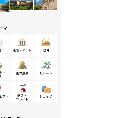
ーマ
食
建築・アート
宿泊
ト・
世界遺産
リゾート
戦
鉄道・
ビティ
ショップ
フライト