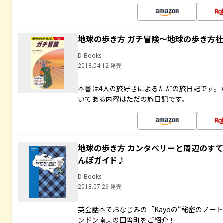
地球の歩き方 ガチ冒険～地球の歩き方
D-Books
2018.04.12 発売
本書は4人の旅好きによるただの旅日記です。
いてある内容はただの旅日記です。
地球の歩き方 カンタベリーと周辺のす
んぽガイド♪
D-Books
2018.07.26 発売
英会話本でおなじみの「Kayoの“秘密のノー
ンドン南東の田舎町をご紹介！