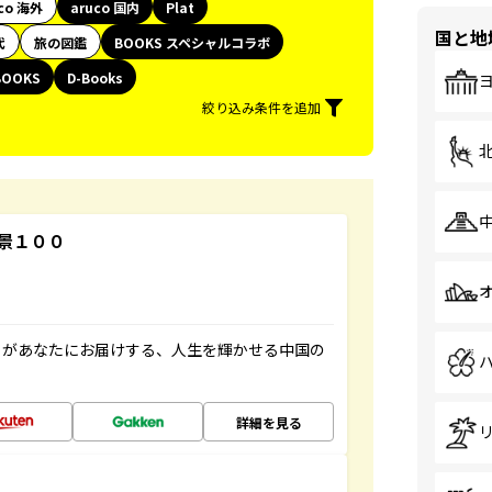
co 海外
aruco 国内
Plat
国と地
代
旅の図鑑
BOOKS スペシャルコラボ
BOOKS
D-Books
絞り込み条件を追加
景１００
」があなたにお届けする、人生を輝かせる中国の
詳細を見る