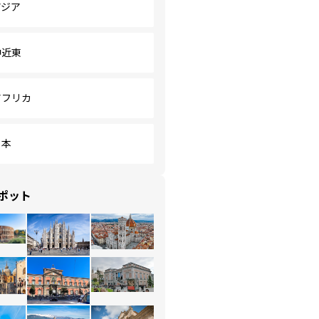
アジア
中近東
アフリカ
日本
ポット