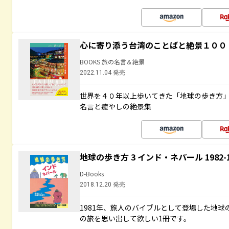
心に寄り添う台湾のことばと絶景１００
BOOKS 旅の名言＆絶景
2022.11.04 発売
世界を４０年以上歩いてきた「地球の歩き方
名言と癒やしの絶景集
地球の歩き方 3 インド・ネパール 1982
D-Books
2018.12.20 発売
1981年、旅人のバイブルとして登場した地
の旅を思い出して欲しい1冊です。