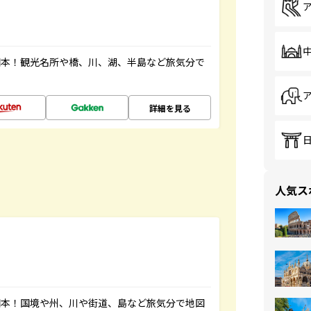
図本！観光名所や橋、川、湖、半島など旅気分で
詳細を見る
人気ス
図本！国境や州、川や街道、島など旅気分で地図