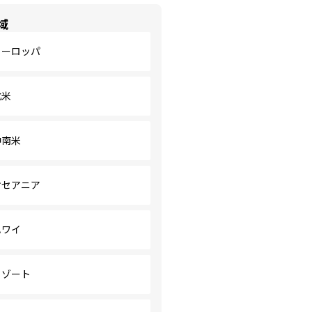
域
ヨーロッパ
北米
中南米
オセアニア
ハワイ
リゾート