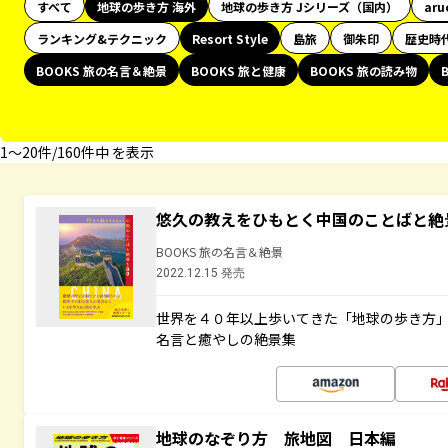
すべて
地球の歩き方 海外
地球の歩き方 Jシリーズ（国内）
aru
ランキング&テクニック
Resort Style
島旅
御朱印
歴史時
BOOKS 旅の名言＆絶景
BOOKS 旅と健康
BOOKS 旅の読み物
1〜20件/160件中 を表示
悠久の教えをひもとく中国のことばと絶
BOOKS 旅の名言＆絶景
2022.12.15 発売
世界を４０年以上歩いてきた「地球の歩き方
名言と癒やしの絶景集
地球のなぞり方 旅地図 日本編