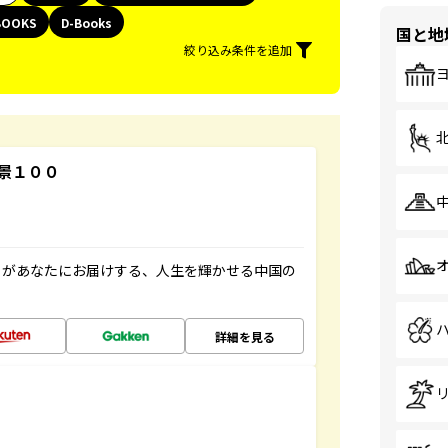
BOOKS
D-Books
国と地
絞り込み条件を追加
景１００
」があなたにお届けする、人生を輝かせる中国の
詳細を見る