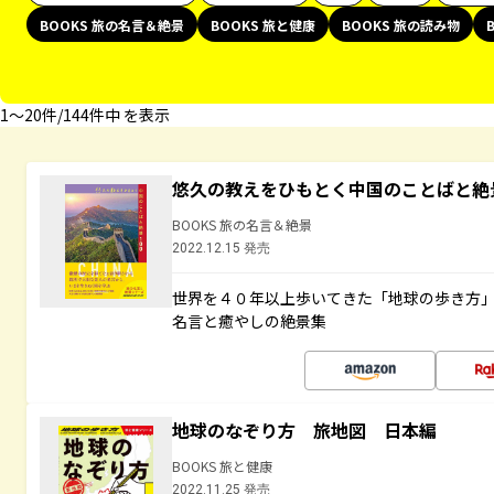
BOOKS 旅の名言＆絶景
BOOKS 旅と健康
BOOKS 旅の読み物
1〜20件/144件中 を表示
悠久の教えをひもとく中国のことばと絶
BOOKS 旅の名言＆絶景
2022.12.15 発売
世界を４０年以上歩いてきた「地球の歩き方
名言と癒やしの絶景集
地球のなぞり方 旅地図 日本編
BOOKS 旅と健康
2022.11.25 発売