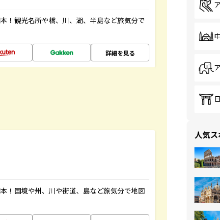
図本！観光名所や橋、川、湖、半島など旅気分で
詳細を見る
人気ス
図本！国境や州、川や街道、島など旅気分で地図