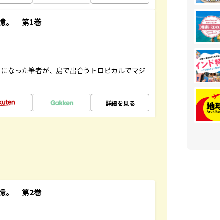
憶。 第1巻
とになった筆者が、島で出合うトロピカルでマジ
詳細を見る
憶。 第2巻