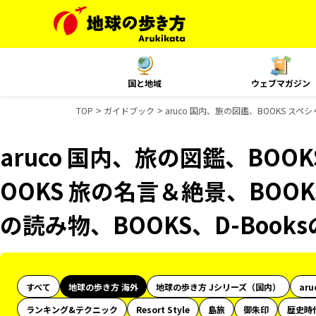
国と地域
ウェブマガジン
TOP
ガイドブック
aruco 国内、旅の図鑑、BOOKS スペ
aruco 国内、旅の図鑑、BOO
OOKS 旅の名言＆絶景、BOOK
の読み物、BOOKS、D-Boo
すべて
地球の歩き方 海外
地球の歩き方 Jシリーズ（国内）
aru
ランキング&テクニック
Resort Style
島旅
御朱印
歴史時