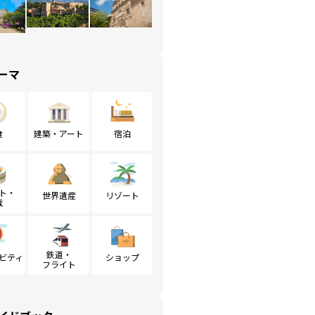
ーマ
食
建築・アート
宿泊
ト・
世界遺産
リゾート
戦
鉄道・
ビティ
ショップ
フライト