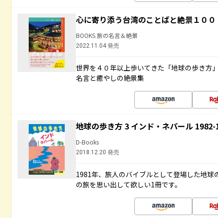
心に寄り添う台湾のことばと絶景１００
BOOKS 旅の名言＆絶景
2022.11.04 発売
世界を４０年以上歩いてきた「地球の歩き方
名言と癒やしの絶景集
地球の歩き方 3 インド・ネパール 1982
D-Books
2018.12.20 発売
1981年、旅人のバイブルとして登場した地
の旅を思い出して欲しい1冊です。