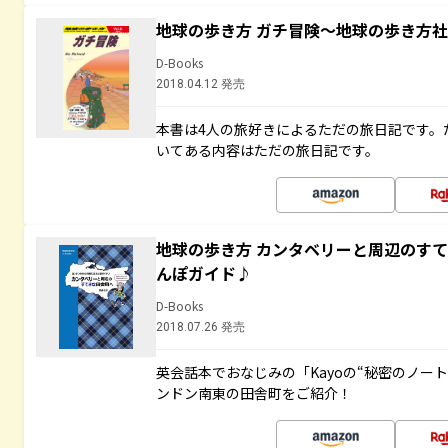
地球の歩き方 ガチ冒険～地球の歩き方
D-Books
2018.04.12 発売
本書は4人の旅好きによるただの旅日記です。
いてある内容はただの旅日記です。
地球の歩き方 カンタベリーと周辺のす
んぽガイド♪
D-Books
2018.07.26 発売
英会話本でおなじみの「Kayoの“秘密のノー
ンドン南東の田舎町をご紹介！