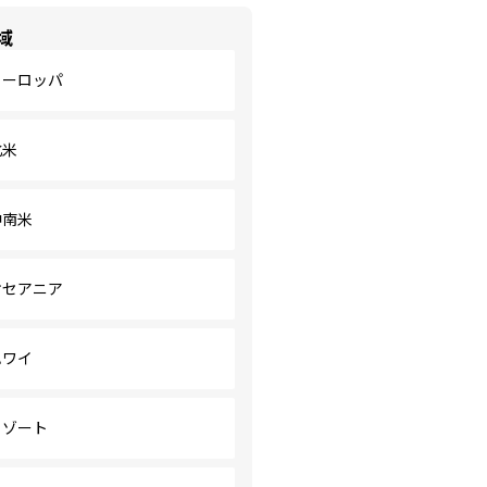
域
ヨーロッパ
北米
中南米
オセアニア
ハワイ
リゾート