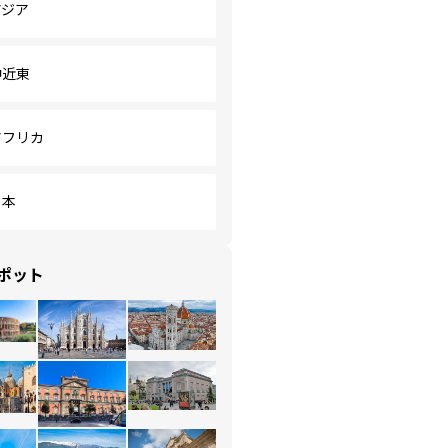
アジア
中近東
アフリカ
日本
ポット