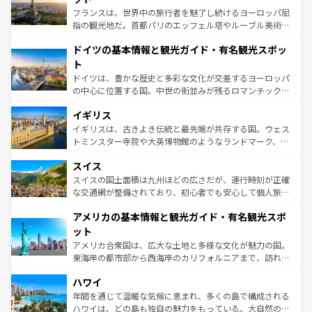
る。首都マドリードの洗練された雰囲気や、バルセロナの
フランスは、世界中の旅行者を魅了し続けるヨーロッパ屈
アートに溢れた街角から、地方では古代ローマ遺跡や中世
指の観光地だ。首都パリのエッフェル塔やルーブル美術館
の城塞都市、穏やかなビーチリゾートまで多彩な表情を見
といった象徴的なスポットから、田舎町の古風な美しさま
せる。地方によって風土や気候が異なるスペインはその個
ドイツの基本情報と観光ガイド・有名観光スポッ
で、幅広い魅力が詰まっている。華麗な宮殿、歴史的な大
性で訪れる人を魅了する。 なお、新着のスペイン情報は
コ
聖堂、美しいビーチ、そして豊かな自然が、訪れる者を心
ト
ンテンツ一覧
を参照してほしい。
から魅了する。また、フランスは美食の国としても知ら
ドイツは、豊かな歴史と多彩な文化が交差するヨーロッパ
れ、フランス料理はユネスコ無形文化遺産にも登録されて
の中心に位置する国。中世の街並みが残るロマンチック街
いる。シャンパンの発祥地であるランス、プロヴァンスの
道から、未来を先取りするようなモダンな都市まで多様な
香り高いラベンダー畑など、多彩な楽しみ方が可能だ。さ
イギリス
顔を持つこの国は、どこを歩いても飽きることがない。ベ
らに、パリ以外の地域にも魅力が溢れており、どの街角に
ルリンの文化的活気、バイエルン州のアルプスの絶景、そ
イギリスは、古きよき伝統と最先端が共存する国。ウェス
も豊かな歴史と文化が息づいている。パリ以外の個性あふ
してライン川沿いのワイン畑といった風景は必見。ビール
トミンスター寺院や大英博物館のようなランドマーク、歴
れる地方に足を運ぶとそれぞれで全く異なる文化を体験で
とソーセージを味わいながら地元の人と過ごす楽しい時間
史ある大学都市、美しい丘陵地帯や牧歌的な風景など、エ
きるだろう。 なお、新着のフランス情報は
コンテンツ一覧
スイス
は、お酒好きな人にはぜひ体験してほしい。 なお、新着の
リアごとに異なる魅力がある。また、優雅なアフタヌーン
を参照してほしい。
ドイツ情報は
コンテンツ一覧
を参照してほしい。
ティー、ビール好きにはたまらない英国パブ、サッカー観
スイスの国土面積は九州ほどの広さだが、運行時刻が正確
戦など、本場だからこそできる体験も豊富。イギリスを旅
な交通網が整備されており、初心者でも安心して個人旅行
して楽しみつくそう。 なお、新着のイギリス情報は
コンテ
を楽しめる。日本同様に時刻表どおりの旅が可能だ。中世
アメリカの基本情報と観光ガイド・有名観光スポ
ンツ一覧
を参照してほしい。
の建物がそのまま残る町や、スイスならではのユニークな
博物館もあり、アルプス観光だけでなく町歩きも満喫する
ット
ことができる。国民の所得が高いため物価も高いが、旅行
アメリカ合衆国は、広大な土地と多様な文化が魅力の国。
者向けの交通パス提供のサービスもあり、うまく活用すれ
東海岸の都市部から西海岸のカリフォルニアまで、訪れる
ば市内交通費無料で観光を楽しむこともできる。 なお、新
場所ごとに異なる風景と体験が待っている。ニューヨーク
着のスイス情報は
コンテンツ一覧
を参照してほしい。
ハワイ
のような巨大都市は、観光、ショッピング、エンターテイ
ンメントが詰まった刺激的なスポットだ。一方、アメリカ
年間を通じて温暖な気候に恵まれ、多くの島で構成される
西部には大自然が広がり、グランドキャニオンやイエロー
ハワイは、どの島も独自の魅力をもっている。大自然の神