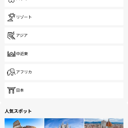
リゾート
アジア
中近東
アフリカ
日本
人気スポット