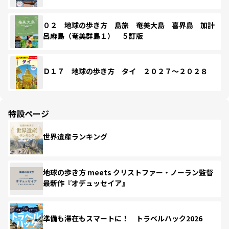
０２ 地球の歩き方 島旅 奄美大島 喜界島 加計
呂麻島（奄美群島１） ５訂版
Ｄ１７ 地球の歩き方 タイ ２０２７～２０２８
特設ページ
世界遺産ランキング
地球の歩き方 meets クリストファー・ノーラン監督
最新作『オデュッセイア』
準備も滞在もスマートに！ トラベルハック2026