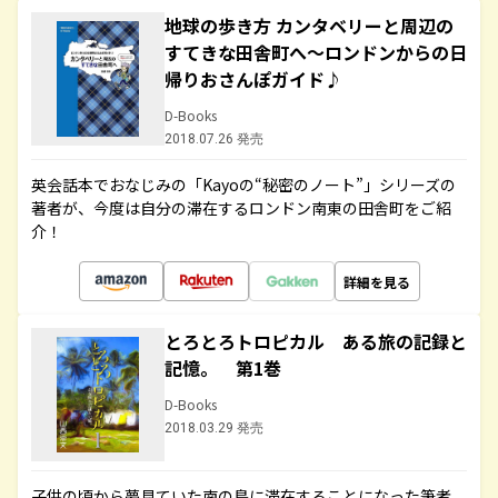
地球の歩き方 カンタベリーと周辺の
すてきな田舎町へ～ロンドンからの日
帰りおさんぽガイド♪
D-Books
2018.07.26 発売
英会話本でおなじみの「Kayoの“秘密のノート”」シリーズの
著者が、今度は自分の滞在するロンドン南東の田舎町をご紹
介！
詳細を見る
とろとろトロピカル ある旅の記録と
記憶。 第1巻
D-Books
2018.03.29 発売
子供の頃から夢見ていた南の島に滞在することになった筆者