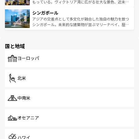
が旅行者を迎えてくれるので、きっと忘れられない旅にな
いビーチでリゾート気分を楽しむことができる。タイ料理
もっている。ヴィクトリア湾に広がる壮大な景色、近未来
るはずだ。 なお、新着のベトナム情報は
コンテンツ一覧
を
は世界的に有名で、屋台から高級レストランまで味覚を刺
的なアートスポット、そして歴史と現代が融合した町並
参照してほしい。
シンガポール
激する。気候は一年中温暖で、どの季節にも異なる楽しみ
み、どこを訪れても感動するはず。観光スポットが密集し
が待っている。親しみやすいタイの人々、仏教を中心とし
ており、効率よく見どころを回れるのも魅力。息をのむよ
アジアの交差点として多文化が融合した独自の魅力を放つ
た文化、そして多様な観光資源が、訪れる旅人を魅了し続
うな絶景から文化的な体験まで、香港を存分に楽しみ尽く
シンガポール。未来的な建築物が並ぶマリーナベイ、歴史
ける。 なお、新着のタイ情報は
コンテンツ一覧
を参照して
そう。 なお、新着の香港情報は
コンテンツ一覧
を参照して
と伝統を感じられるエスニックタウン、多数の緑豊かな公
ほしい。
ほしい。
園や自然保護区など、自然が調和した近代的な景観と文化
の多様性あふれるカラフルな町は、どこを歩いても新しい
国と地域
発見がある。さらに、治安のよさや充実した公共交通機関
も、旅行者にとっては魅力的なポイント。グルメも豊富
で、ホーカーズは地元の風情を楽しめる外せないスポット
ヨーロッパ
だ。訪れる人を飽きさせないシンガポールで、多様な魅力
を体感しよう。 なお、新着のシンガポール情報は
コンテン
ツ一覧
を参照してほしい。
北米
中南米
オセアニア
ハワイ