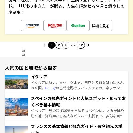
ド。「地球の歩き方」が贈る、人生を輝かせる名言と癒やしの
絶景集！
詳細を見る
…
1
2
3
12
AD
AD
人気の国と地域から探す
イタリア
イタリアは歴史、文化、グルメ、自然と多彩な魅力にあふ
れた国。
ローマ
の古代遺跡やフィレンツェのルネッサンス
美術、ヴェネツィアの運河など、歴史あるスポットはもち
スペインの観光ポイントと人気スポット・知ってお
ろん、トスカーナの美しい田園風景やアマルフィ海岸の絶
景など、自然景観も見逃せない。観光の合間には、本場の
くべき基本情報
ピザやパスタなど、絶品のイタリア料理を堪能することも
イベリア半島のほぼ80％を占めるスペインは、太陽が降り
できる。朝目覚めてから夜眠るまで、すべての瞬間を楽し
注ぐ地中海沿岸から雄大なピレネー山脈まで、多彩な自然
ませてくれるイタリアで、忘れられない旅をしてみよう！
と文化が詰まったヨーロッパ屈指の旅行先だ。多様な地域
なお、新着のイタリア情報は
コンテンツ一覧
を参照してほ
フランスの基本情報と観光ガイド・有名観光スポ
文化が根付くこの国では、情熱的なフラメンコ、熱気あふ
しい。
れる闘牛、そして美味しいタパスが生活の一部となってい
ット