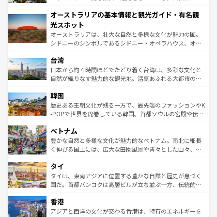
ストーン国立公園といった絶景が堪能できる。さらに、南
秘を感じたいなら、火山が生み出した壮大な景観を誇るハ
オーストラリアの基本情報と観光ガイド・有名観
部のニューオーリンズでは、音楽と美食が融合した独特の
ワイ島は見逃せない。また、定番の観光地といえばオアフ
文化が魅力。旅行者はアメリカの各地域で異なる魅力を楽
島だが、静かな自然を求めるならマウイ島やカウアイ島が
光スポット
しみながら、その多様性と豊かな歴史を感じることができ
おすすめ。エメラルドグリーンに輝く海をはじめ、豊かな
オーストラリアは、壮大な自然と多様な文化が魅力の国。
るだろう。車でのロードトリップや列車の旅も、アメリカ
文化や歴史が息づいている。「アロハスピリット」と呼ば
シドニーのシンボルであるシドニー・オペラハウス、オー
ならではの贅沢な旅のスタイルだ。 なお、新着のアメリカ
れるおもてなしの心で訪れる人々を迎えてくれるハワイの
ストラリア東海岸北部に広がる大サンゴ礁地帯グレートバ
情報は
コンテンツ一覧
を参照してほしい。
人々、おいしいローカルフードやハワイアンミュージッ
台湾
リアリーフや大陸中央部にそびえるウルル（エアーズロッ
ク、伝統的なフラダンスなど、すべてがハワイの魅力を彩
ク）、タスマニアの美しい原生林やケアンズの熱帯雨林な
日本から約４時間ほどでたどり着く台湾は、多彩な文化と
っている。訪れるたびに新しい発見と感動が待っているハ
ど、見どころがたくさん。また、カフェやワイン、オージ
自然が織りなす魅力的な観光地。活気あふれる大都市の台
ワイを、存分に味わってほしい。 なお、新着のハワイ情報
ービーフなどの食文化も豊かで、美味しいものであふれて
北やノスタルジックな町並みが人気な九份（ジォウフェ
は
コンテンツ一覧
を参照してほしい。
韓国
いる。アクティビティも充実しており、サーフィンやダイ
ン）、静ひつな山岳地帯である台湾東部など、都市の喧騒
ビング、ハイキングなど、アウトドア好きにはたまらな
と山間の静けさが共存しており、訪れる人に新しい発見と
歴史ある王朝文化が残る一方で、最先端のファッションやK
い。オーストラリアの多彩な魅力を存分に味わいつくそ
驚きをもたらしてくれる。また、奥深い台湾の食文化も魅
-POPで世界を席巻している韓国。首都ソウルの宮殿や伝統
う。 なお、新着のオーストラリア情報は
コンテンツ一覧
を
力で、夜市などの屋台グルメから高級料理、ヘルシーで美
家屋が並ぶエリアでは韓国の歴史と文化に浸ることがで
参照してほしい。
ベトナム
容にもいいと評判のスイーツなど、バラエティ豊かな料理
き、地方に足を延ばせば四季折々の自然美を楽しむことが
が味わえる。 なお、新着の台湾情報は
コンテンツ一覧
を参
できる。そして、キムチや焼肉、絶品のストリートフード
豊かな自然と多様な文化が魅力的なベトナム。南北に細長
照してほしい。
まで、さまざまな韓国料理が待っている。夜には、韓国な
く伸びる国土には、広大な田園風景や青々とした山々、世
らではのナイトライフも堪能できる。あたたかいホスピタ
界遺産に登録された壮大な自然景観が点在し、都市部では
タイ
リティに包まれながら、韓国の多彩な魅力を心ゆくまで味
急速な発展と共に伝統が息づく。ハノイの古い町並みやホ
わってみてほしい。 なお、新着の韓国情報は
コンテンツ一
ーチミン市のフランス統治時代の建物も、独特の雰囲気を
タイは、東南アジアに位置する豊かな自然と歴史が息づく
覧
を参照してほしい。
醸し出している。また、バラエティの豊かさとおいしさで
国だ。首都バンコクは高層ビルが立ち並ぶ一方、伝統的な
世界中の食通を魅了してやまないベトナム料理も魅力のひ
寺院や市場がいたるところに点在し、古きよき文化と現代
香港
とつ。フォーやバインミー、ベトナムコーヒーなどは、ぜ
の活気が交差している。北部ではチェンマイなどの山岳地
ひ現地で味わいたい。どの地域を訪れてもあたたかい人々
帯で自然と触れ合い、南部ではプーケットやクラビの美し
アジアと西洋の文化が交わる香港は、特有のエネルギーを