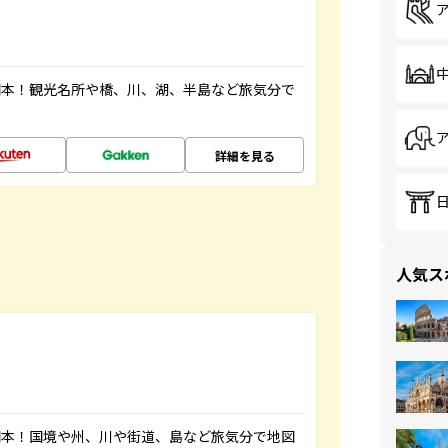
図本！観光名所や橋、川、湖、半島など旅気分で
詳細を見る
人気ス
図本！国境や州、川や街道、島など旅気分で地図