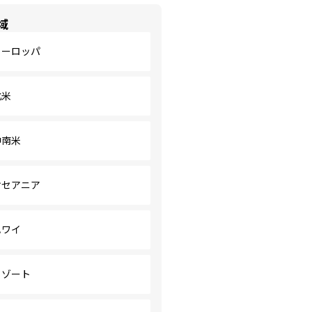
域
ヨーロッパ
北米
中南米
オセアニア
ハワイ
リゾート