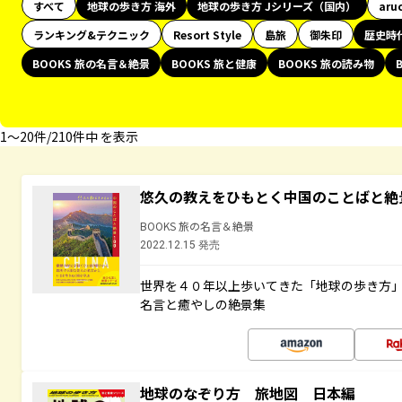
すべて
地球の歩き方 海外
地球の歩き方 Jシリーズ（国内）
aru
ランキング&テクニック
Resort Style
島旅
御朱印
歴史時
BOOKS 旅の名言＆絶景
BOOKS 旅と健康
BOOKS 旅の読み物
1〜20件/210件中 を表示
悠久の教えをひもとく中国のことばと絶
BOOKS 旅の名言＆絶景
2022.12.15 発売
世界を４０年以上歩いてきた「地球の歩き方
名言と癒やしの絶景集
地球のなぞり方 旅地図 日本編