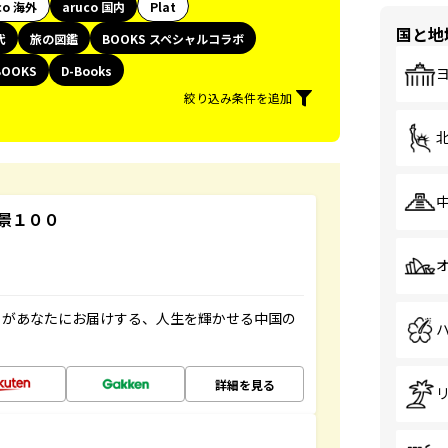
co 海外
aruco 国内
Plat
国と地
代
旅の図鑑
BOOKS スペシャルコラボ
BOOKS
D-Books
絞り込み条件を追加
景１００
」があなたにお届けする、人生を輝かせる中国の
詳細を見る