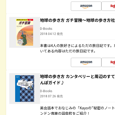
地球の歩き方 ガチ冒険～地球の歩き方
D-Books
2018.04.12 発売
本書は4人の旅好きによるただの旅日記です。
いてある内容はただの旅日記です。
地球の歩き方 カンタベリーと周辺のす
んぽガイド♪
D-Books
2018.07.26 発売
英会話本でおなじみの「Kayoの“秘密のノー
ンドン南東の田舎町をご紹介！