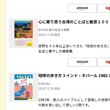
心に寄り添う台湾のことばと絶景１００
BOOKS 旅の名言＆絶景
2022.11.04 発売
世界を４０年以上歩いてきた「地球の歩き方
名言と癒やしの絶景集
地球の歩き方 3 インド・ネパール 1982
D-Books
2018.12.20 発売
1981年、旅人のバイブルとして登場した地
の旅を思い出して欲しい1冊です。