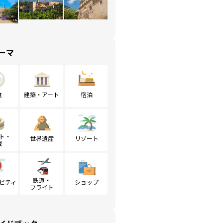
ーマ
食
建築・アート
宿泊
ト・
世界遺産
リゾート
戦
鉄道・
ビティ
ショップ
フライト