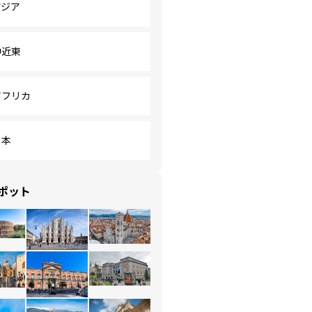
アジア
中近東
アフリカ
日本
ポット