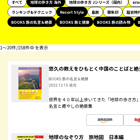
すべて
地球の歩き方 海外
地球の歩き方 Jシリーズ（国内）
aru
ランキング&テクニック
Resort Style
島旅
御朱印
歴史時
BOOKS 旅の名言＆絶景
BOOKS 旅と健康
BOOKS 旅の読み物
1〜20件/158件中 を表示
悠久の教えをひもとく中国のことばと絶
BOOKS 旅の名言＆絶景
2022.12.15 発売
世界を４０年以上歩いてきた「地球の歩き方
名言と癒やしの絶景集
地球のなぞり方 旅地図 日本編