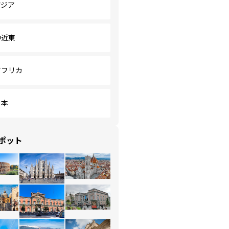
アジア
中近東
アフリカ
日本
ポット