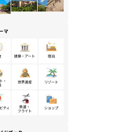
ーマ
食
建築・アート
宿泊
ト・
世界遺産
リゾート
戦
鉄道・
ビティ
ショップ
フライト