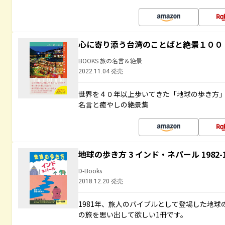
心に寄り添う台湾のことばと絶景１００
BOOKS 旅の名言＆絶景
2022.11.04 発売
世界を４０年以上歩いてきた「地球の歩き方
名言と癒やしの絶景集
地球の歩き方 3 インド・ネパール 1982
D-Books
2018.12.20 発売
1981年、旅人のバイブルとして登場した地
の旅を思い出して欲しい1冊です。