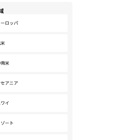
域
ヨーロッパ
北米
中南米
オセアニア
ハワイ
リゾート