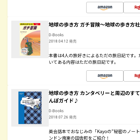
地球の歩き方 ガチ冒険～地球の歩き方
D-Books
2018.04.12 発売
本書は4人の旅好きによるただの旅日記です。
いてある内容はただの旅日記です。
地球の歩き方 カンタベリーと周辺のす
んぽガイド♪
D-Books
2018.07.26 発売
英会話本でおなじみの「Kayoの“秘密のノー
ンドン南東の田舎町をご紹介！