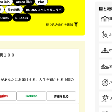
co 海外
aruco 国内
Plat
国と地
代
旅の図鑑
BOOKS スペシャルコラボ
BOOKS
D-Books
絞り込み条件を追加
景１００
」があなたにお届けする、人生を輝かせる中国の
詳細を見る