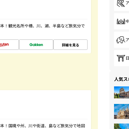
図本！観光名所や橋、川、湖、半島など旅気分で
詳細を見る
人気ス
図本！国境や州、川や街道、島など旅気分で地図