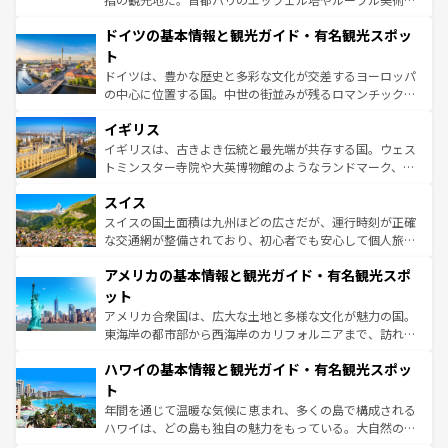
の城塞都市、穏やかなビーチリゾートまで多彩な表情を見
といった象徴的なスポットから、田舎町の古風な美しさま
せる。地方によって風土や気候が異なるスペインはその個
ドイツの基本情報と観光ガイド・有名観光スポッ
で、幅広い魅力が詰まっている。華麗な宮殿、歴史的な大
性で訪れる人を魅了する。 なお、新着のスペイン情報は
コ
聖堂、美しいビーチ、そして豊かな自然が、訪れる者を心
ト
ンテンツ一覧
を参照してほしい。
から魅了する。また、フランスは美食の国としても知ら
ドイツは、豊かな歴史と多彩な文化が交差するヨーロッパ
れ、フランス料理はユネスコ無形文化遺産にも登録されて
の中心に位置する国。中世の街並みが残るロマンチック街
いる。シャンパンの発祥地であるランス、プロヴァンスの
道から、未来を先取りするようなモダンな都市まで多様な
香り高いラベンダー畑など、多彩な楽しみ方が可能だ。さ
イギリス
顔を持つこの国は、どこを歩いても飽きることがない。ベ
らに、パリ以外の地域にも魅力が溢れており、どの街角に
ルリンの文化的活気、バイエルン州のアルプスの絶景、そ
イギリスは、古きよき伝統と最先端が共存する国。ウェス
も豊かな歴史と文化が息づいている。パリ以外の個性あふ
してライン川沿いのワイン畑といった風景は必見。ビール
トミンスター寺院や大英博物館のようなランドマーク、歴
れる地方に足を運ぶとそれぞれで全く異なる文化を体験で
とソーセージを味わいながら地元の人と過ごす楽しい時間
史ある大学都市、美しい丘陵地帯や牧歌的な風景など、エ
きるだろう。 なお、新着のフランス情報は
コンテンツ一覧
スイス
は、お酒好きな人にはぜひ体験してほしい。 なお、新着の
リアごとに異なる魅力がある。また、優雅なアフタヌーン
を参照してほしい。
ドイツ情報は
コンテンツ一覧
を参照してほしい。
ティー、ビール好きにはたまらない英国パブ、サッカー観
スイスの国土面積は九州ほどの広さだが、運行時刻が正確
戦など、本場だからこそできる体験も豊富。イギリスを旅
な交通網が整備されており、初心者でも安心して個人旅行
して楽しみつくそう。 なお、新着のイギリス情報は
コンテ
を楽しめる。日本同様に時刻表どおりの旅が可能だ。中世
アメリカの基本情報と観光ガイド・有名観光スポ
ンツ一覧
を参照してほしい。
の建物がそのまま残る町や、スイスならではのユニークな
博物館もあり、アルプス観光だけでなく町歩きも満喫する
ット
ことができる。国民の所得が高いため物価も高いが、旅行
アメリカ合衆国は、広大な土地と多様な文化が魅力の国。
者向けの交通パス提供のサービスもあり、うまく活用すれ
東海岸の都市部から西海岸のカリフォルニアまで、訪れる
ば市内交通費無料で観光を楽しむこともできる。 なお、新
場所ごとに異なる風景と体験が待っている。ニューヨーク
着のスイス情報は
コンテンツ一覧
を参照してほしい。
ハワイの基本情報と観光ガイド・有名観光スポッ
のような巨大都市は、観光、ショッピング、エンターテイ
ンメントが詰まった刺激的なスポットだ。一方、アメリカ
ト
西部には大自然が広がり、グランドキャニオンやイエロー
年間を通じて温暖な気候に恵まれ、多くの島で構成される
ストーン国立公園といった絶景が堪能できる。さらに、南
ハワイは、どの島も独自の魅力をもっている。大自然の神
部のニューオーリンズでは、音楽と美食が融合した独特の
秘を感じたいなら、火山が生み出した壮大な景観を誇るハ