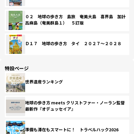
０２ 地球の歩き方 島旅 奄美大島 喜界島 加計
呂麻島（奄美群島１） ５訂版
Ｄ１７ 地球の歩き方 タイ ２０２７～２０２８
特設ページ
世界遺産ランキング
地球の歩き方 meets クリストファー・ノーラン監督
最新作『オデュッセイア』
準備も滞在もスマートに！ トラベルハック2026