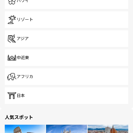
ハワイ
リゾート
アジア
中近東
アフリカ
日本
人気スポット