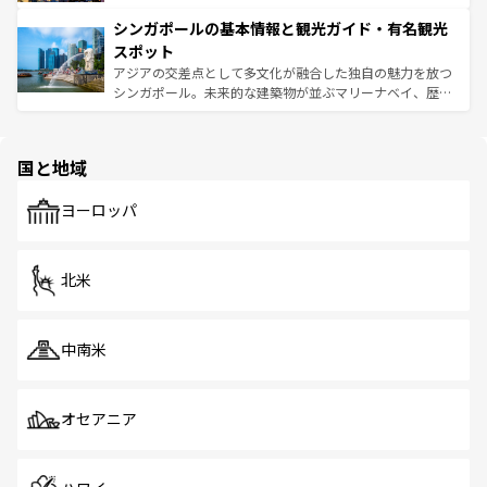
るはずだ。 なお、新着のベトナム情報は
コンテンツ一覧
を
は世界的に有名で、屋台から高級レストランまで味覚を刺
的なアートスポット、そして歴史と現代が融合した町並
参照してほしい。
シンガポールの基本情報と観光ガイド・有名観光
激する。気候は一年中温暖で、どの季節にも異なる楽しみ
み、どこを訪れても感動するはず。観光スポットが密集し
が待っている。親しみやすいタイの人々、仏教を中心とし
ており、効率よく見どころを回れるのも魅力。息をのむよ
スポット
た文化、そして多様な観光資源が、訪れる旅人を魅了し続
うな絶景から文化的な体験まで、香港を存分に楽しみ尽く
アジアの交差点として多文化が融合した独自の魅力を放つ
ける。 なお、新着のタイ情報は
コンテンツ一覧
を参照して
そう。 なお、新着の香港情報は
コンテンツ一覧
を参照して
シンガポール。未来的な建築物が並ぶマリーナベイ、歴史
ほしい。
ほしい。
と伝統を感じられるエスニックタウン、多数の緑豊かな公
園や自然保護区など、自然が調和した近代的な景観と文化
の多様性あふれるカラフルな町は、どこを歩いても新しい
国と地域
発見がある。さらに、治安のよさや充実した公共交通機関
も、旅行者にとっては魅力的なポイント。グルメも豊富
で、ホーカーズは地元の風情を楽しめる外せないスポット
ヨーロッパ
だ。訪れる人を飽きさせないシンガポールで、多様な魅力
を体感しよう。 なお、新着のシンガポール情報は
コンテン
ツ一覧
を参照してほしい。
北米
中南米
オセアニア