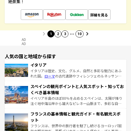
絶景集！
詳細を見る
…
1
2
3
10
AD
AD
人気の国と地域から探す
イタリア
イタリアは歴史、文化、グルメ、自然と多彩な魅力にあふ
れた国。
ローマ
の古代遺跡やフィレンツェのルネッサンス
美術、ヴェネツィアの運河など、歴史あるスポットはもち
スペインの観光ポイントと人気スポット・知ってお
ろん、トスカーナの美しい田園風景やアマルフィ海岸の絶
景など、自然景観も見逃せない。観光の合間には、本場の
くべき基本情報
ピザやパスタなど、絶品のイタリア料理を堪能することも
イベリア半島のほぼ80％を占めるスペインは、太陽が降り
できる。朝目覚めてから夜眠るまで、すべての瞬間を楽し
注ぐ地中海沿岸から雄大なピレネー山脈まで、多彩な自然
ませてくれるイタリアで、忘れられない旅をしてみよう！
と文化が詰まったヨーロッパ屈指の旅行先だ。多様な地域
なお、新着のイタリア情報は
コンテンツ一覧
を参照してほ
フランスの基本情報と観光ガイド・有名観光スポ
文化が根付くこの国では、情熱的なフラメンコ、熱気あふ
しい。
れる闘牛、そして美味しいタパスが生活の一部となってい
ット
る。首都マドリードの洗練された雰囲気や、バルセロナの
フランスは、世界中の旅行者を魅了し続けるヨーロッパ屈
アートに溢れた街角から、地方では古代ローマ遺跡や中世
指の観光地だ。首都パリのエッフェル塔やルーブル美術館