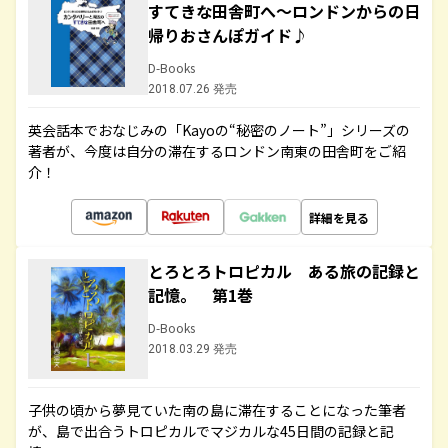
すてきな田舎町へ～ロンドンからの日
帰りおさんぽガイド♪
D-Books
2018.07.26 発売
英会話本でおなじみの「Kayoの“秘密のノート”」シリーズの
著者が、今度は自分の滞在するロンドン南東の田舎町をご紹
介！
詳細を見る
とろとろトロピカル ある旅の記録と
記憶。 第1巻
D-Books
2018.03.29 発売
子供の頃から夢見ていた南の島に滞在することになった筆者
が、島で出合うトロピカルでマジカルな45日間の記録と記