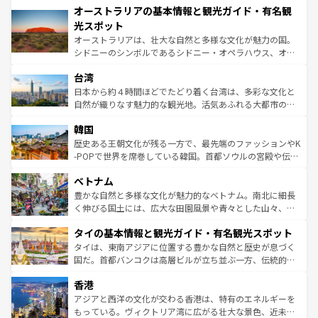
文化が魅力。旅行者はアメリカの各地域で異なる魅力を楽
オーストラリアの基本情報と観光ガイド・有名観
ワイ島は見逃せない。また、定番の観光地といえばオアフ
しみながら、その多様性と豊かな歴史を感じることができ
島だが、静かな自然を求めるならマウイ島やカウアイ島が
光スポット
るだろう。車でのロードトリップや列車の旅も、アメリカ
おすすめ。エメラルドグリーンに輝く海をはじめ、豊かな
オーストラリアは、壮大な自然と多様な文化が魅力の国。
ならではの贅沢な旅のスタイルだ。 なお、新着のアメリカ
文化や歴史が息づいている。「アロハスピリット」と呼ば
シドニーのシンボルであるシドニー・オペラハウス、オー
情報は
コンテンツ一覧
を参照してほしい。
れるおもてなしの心で訪れる人々を迎えてくれるハワイの
ストラリア東海岸北部に広がる大サンゴ礁地帯グレートバ
人々、おいしいローカルフードやハワイアンミュージッ
台湾
リアリーフや大陸中央部にそびえるウルル（エアーズロッ
ク、伝統的なフラダンスなど、すべてがハワイの魅力を彩
ク）、タスマニアの美しい原生林やケアンズの熱帯雨林な
日本から約４時間ほどでたどり着く台湾は、多彩な文化と
っている。訪れるたびに新しい発見と感動が待っているハ
ど、見どころがたくさん。また、カフェやワイン、オージ
自然が織りなす魅力的な観光地。活気あふれる大都市の台
ワイを、存分に味わってほしい。 なお、新着のハワイ情報
ービーフなどの食文化も豊かで、美味しいものであふれて
北やノスタルジックな町並みが人気な九份（ジォウフェ
は
コンテンツ一覧
を参照してほしい。
韓国
いる。アクティビティも充実しており、サーフィンやダイ
ン）、静ひつな山岳地帯である台湾東部など、都市の喧騒
ビング、ハイキングなど、アウトドア好きにはたまらな
と山間の静けさが共存しており、訪れる人に新しい発見と
歴史ある王朝文化が残る一方で、最先端のファッションやK
い。オーストラリアの多彩な魅力を存分に味わいつくそ
驚きをもたらしてくれる。また、奥深い台湾の食文化も魅
-POPで世界を席巻している韓国。首都ソウルの宮殿や伝統
う。 なお、新着のオーストラリア情報は
コンテンツ一覧
を
力で、夜市などの屋台グルメから高級料理、ヘルシーで美
家屋が並ぶエリアでは韓国の歴史と文化に浸ることがで
参照してほしい。
ベトナム
容にもいいと評判のスイーツなど、バラエティ豊かな料理
き、地方に足を延ばせば四季折々の自然美を楽しむことが
が味わえる。 なお、新着の台湾情報は
コンテンツ一覧
を参
できる。そして、キムチや焼肉、絶品のストリートフード
豊かな自然と多様な文化が魅力的なベトナム。南北に細長
照してほしい。
まで、さまざまな韓国料理が待っている。夜には、韓国な
く伸びる国土には、広大な田園風景や青々とした山々、世
らではのナイトライフも堪能できる。あたたかいホスピタ
界遺産に登録された壮大な自然景観が点在し、都市部では
タイの基本情報と観光ガイド・有名観光スポット
リティに包まれながら、韓国の多彩な魅力を心ゆくまで味
急速な発展と共に伝統が息づく。ハノイの古い町並みやホ
わってみてほしい。 なお、新着の韓国情報は
コンテンツ一
ーチミン市のフランス統治時代の建物も、独特の雰囲気を
タイは、東南アジアに位置する豊かな自然と歴史が息づく
覧
を参照してほしい。
醸し出している。また、バラエティの豊かさとおいしさで
国だ。首都バンコクは高層ビルが立ち並ぶ一方、伝統的な
世界中の食通を魅了してやまないベトナム料理も魅力のひ
寺院や市場がいたるところに点在し、古きよき文化と現代
香港
とつ。フォーやバインミー、ベトナムコーヒーなどは、ぜ
の活気が交差している。北部ではチェンマイなどの山岳地
ひ現地で味わいたい。どの地域を訪れてもあたたかい人々
帯で自然と触れ合い、南部ではプーケットやクラビの美し
アジアと西洋の文化が交わる香港は、特有のエネルギーを
が旅行者を迎えてくれるので、きっと忘れられない旅にな
いビーチでリゾート気分を楽しむことができる。タイ料理
もっている。ヴィクトリア湾に広がる壮大な景色、近未来