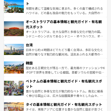
ンメントが詰まった刺激的なスポットだ。一方、アメリカ
ト
西部には大自然が広がり、グランドキャニオンやイエロー
年間を通じて温暖な気候に恵まれ、多くの島で構成される
ストーン国立公園といった絶景が堪能できる。さらに、南
ハワイは、どの島も独自の魅力をもっている。大自然の神
部のニューオーリンズでは、音楽と美食が融合した独特の
秘を感じたいなら、火山が生み出した壮大な景観を誇るハ
文化が魅力。旅行者はアメリカの各地域で異なる魅力を楽
オーストラリアの基本情報と観光ガイド・有名観
ワイ島は見逃せない。また、定番の観光地といえばオアフ
しみながら、その多様性と豊かな歴史を感じることができ
島だが、静かな自然を求めるならマウイ島やカウアイ島が
光スポット
るだろう。車でのロードトリップや列車の旅も、アメリカ
おすすめ。エメラルドグリーンに輝く海をはじめ、豊かな
オーストラリアは、壮大な自然と多様な文化が魅力の国。
ならではの贅沢な旅のスタイルだ。 なお、新着のアメリカ
文化や歴史が息づいている。「アロハスピリット」と呼ば
シドニーのシンボルであるシドニー・オペラハウス、オー
情報は
コンテンツ一覧
を参照してほしい。
れるおもてなしの心で訪れる人々を迎えてくれるハワイの
ストラリア東海岸北部に広がる大サンゴ礁地帯グレートバ
人々、おいしいローカルフードやハワイアンミュージッ
台湾
リアリーフや大陸中央部にそびえるウルル（エアーズロッ
ク、伝統的なフラダンスなど、すべてがハワイの魅力を彩
ク）、タスマニアの美しい原生林やケアンズの熱帯雨林な
日本から約４時間ほどでたどり着く台湾は、多彩な文化と
っている。訪れるたびに新しい発見と感動が待っているハ
ど、見どころがたくさん。また、カフェやワイン、オージ
自然が織りなす魅力的な観光地。活気あふれる大都市の台
ワイを、存分に味わってほしい。 なお、新着のハワイ情報
ービーフなどの食文化も豊かで、美味しいものであふれて
北やノスタルジックな町並みが人気な九份（ジォウフェ
は
コンテンツ一覧
を参照してほしい。
韓国
いる。アクティビティも充実しており、サーフィンやダイ
ン）、静ひつな山岳地帯である台湾東部など、都市の喧騒
ビング、ハイキングなど、アウトドア好きにはたまらな
と山間の静けさが共存しており、訪れる人に新しい発見と
歴史ある王朝文化が残る一方で、最先端のファッションやK
い。オーストラリアの多彩な魅力を存分に味わいつくそ
驚きをもたらしてくれる。また、奥深い台湾の食文化も魅
-POPで世界を席巻している韓国。首都ソウルの宮殿や伝統
う。 なお、新着のオーストラリア情報は
コンテンツ一覧
を
力で、夜市などの屋台グルメから高級料理、ヘルシーで美
家屋が並ぶエリアでは韓国の歴史と文化に浸ることがで
参照してほしい。
ベトナムの基本情報と観光ガイド・有名観光スポ
容にもいいと評判のスイーツなど、バラエティ豊かな料理
き、地方に足を延ばせば四季折々の自然美を楽しむことが
が味わえる。 なお、新着の台湾情報は
コンテンツ一覧
を参
できる。そして、キムチや焼肉、絶品のストリートフード
ット
照してほしい。
まで、さまざまな韓国料理が待っている。夜には、韓国な
豊かな自然と多様な文化が魅力的なベトナム。南北に細長
らではのナイトライフも堪能できる。あたたかいホスピタ
く伸びる国土には、広大な田園風景や青々とした山々、世
リティに包まれながら、韓国の多彩な魅力を心ゆくまで味
界遺産に登録された壮大な自然景観が点在し、都市部では
わってみてほしい。 なお、新着の韓国情報は
コンテンツ一
タイの基本情報と観光ガイド・有名観光スポット
急速な発展と共に伝統が息づく。ハノイの古い町並みやホ
覧
を参照してほしい。
ーチミン市のフランス統治時代の建物も、独特の雰囲気を
タイは、東南アジアに位置する豊かな自然と歴史が息づく