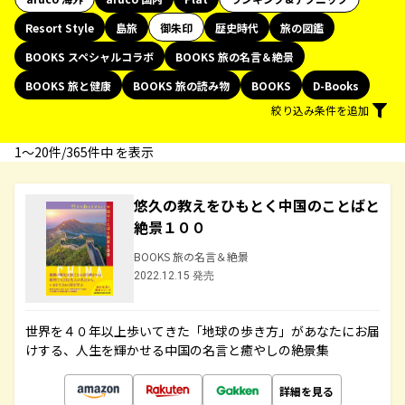
Resort Style
島旅
御朱印
歴史時代
旅の図鑑
BOOKS スペシャルコラボ
BOOKS 旅の名言＆絶景
BOOKS 旅と健康
BOOKS 旅の読み物
BOOKS
D-Books
絞り込み条件を追加
1〜20件/365件中 を表示
悠久の教えをひもとく中国のことばと
絶景１００
BOOKS 旅の名言＆絶景
2022.12.15 発売
世界を４０年以上歩いてきた「地球の歩き方」があなたにお届
けする、人生を輝かせる中国の名言と癒やしの絶景集
詳細を見る