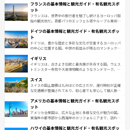
なお、新着のイタリア情報は
コンテンツ一覧
を参照してほ
フランスの基本情報と観光ガイド・有名観光スポ
文化が根付くこの国では、情熱的なフラメンコ、熱気あふ
しい。
れる闘牛、そして美味しいタパスが生活の一部となってい
ット
る。首都マドリードの洗練された雰囲気や、バルセロナの
フランスは、世界中の旅行者を魅了し続けるヨーロッパ屈
アートに溢れた街角から、地方では古代ローマ遺跡や中世
指の観光地だ。首都パリのエッフェル塔やルーブル美術館
の城塞都市、穏やかなビーチリゾートまで多彩な表情を見
といった象徴的なスポットから、田舎町の古風な美しさま
せる。地方によって風土や気候が異なるスペインはその個
ドイツの基本情報と観光ガイド・有名観光スポッ
で、幅広い魅力が詰まっている。華麗な宮殿、歴史的な大
性で訪れる人を魅了する。 なお、新着のスペイン情報は
コ
聖堂、美しいビーチ、そして豊かな自然が、訪れる者を心
ト
ンテンツ一覧
を参照してほしい。
から魅了する。また、フランスは美食の国としても知ら
ドイツは、豊かな歴史と多彩な文化が交差するヨーロッパ
れ、フランス料理はユネスコ無形文化遺産にも登録されて
の中心に位置する国。中世の街並みが残るロマンチック街
いる。シャンパンの発祥地であるランス、プロヴァンスの
道から、未来を先取りするようなモダンな都市まで多様な
香り高いラベンダー畑など、多彩な楽しみ方が可能だ。さ
イギリス
顔を持つこの国は、どこを歩いても飽きることがない。ベ
らに、パリ以外の地域にも魅力が溢れており、どの街角に
ルリンの文化的活気、バイエルン州のアルプスの絶景、そ
イギリスは、古きよき伝統と最先端が共存する国。ウェス
も豊かな歴史と文化が息づいている。パリ以外の個性あふ
してライン川沿いのワイン畑といった風景は必見。ビール
トミンスター寺院や大英博物館のようなランドマーク、歴
れる地方に足を運ぶとそれぞれで全く異なる文化を体験で
とソーセージを味わいながら地元の人と過ごす楽しい時間
史ある大学都市、美しい丘陵地帯や牧歌的な風景など、エ
きるだろう。 なお、新着のフランス情報は
コンテンツ一覧
スイス
は、お酒好きな人にはぜひ体験してほしい。 なお、新着の
リアごとに異なる魅力がある。また、優雅なアフタヌーン
を参照してほしい。
ドイツ情報は
コンテンツ一覧
を参照してほしい。
ティー、ビール好きにはたまらない英国パブ、サッカー観
スイスの国土面積は九州ほどの広さだが、運行時刻が正確
戦など、本場だからこそできる体験も豊富。イギリスを旅
な交通網が整備されており、初心者でも安心して個人旅行
して楽しみつくそう。 なお、新着のイギリス情報は
コンテ
を楽しめる。日本同様に時刻表どおりの旅が可能だ。中世
アメリカの基本情報と観光ガイド・有名観光スポ
ンツ一覧
を参照してほしい。
の建物がそのまま残る町や、スイスならではのユニークな
博物館もあり、アルプス観光だけでなく町歩きも満喫する
ット
ことができる。国民の所得が高いため物価も高いが、旅行
アメリカ合衆国は、広大な土地と多様な文化が魅力の国。
者向けの交通パス提供のサービスもあり、うまく活用すれ
東海岸の都市部から西海岸のカリフォルニアまで、訪れる
ば市内交通費無料で観光を楽しむこともできる。 なお、新
場所ごとに異なる風景と体験が待っている。ニューヨーク
着のスイス情報は
コンテンツ一覧
を参照してほしい。
ハワイの基本情報と観光ガイド・有名観光スポッ
のような巨大都市は、観光、ショッピング、エンターテイ