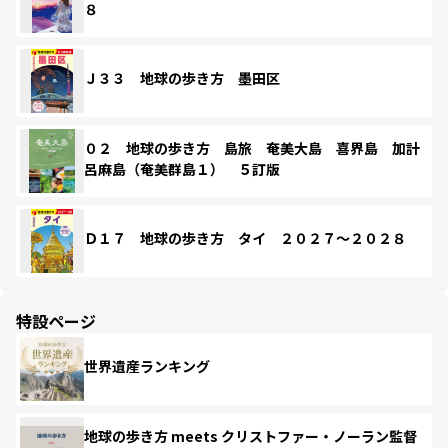
８
Ｊ３３ 地球の歩き方 墨田区
０２ 地球の歩き方 島旅 奄美大島 喜界島 加計
呂麻島（奄美群島１） ５訂版
Ｄ１７ 地球の歩き方 タイ ２０２７～２０２８
特設ページ
世界遺産ランキング
地球の歩き方 meets クリストファー・ノーラン監督