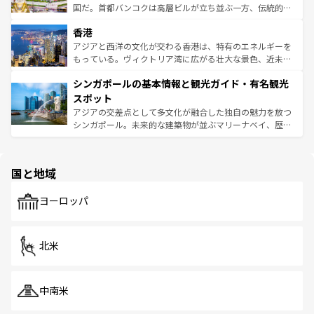
醸し出している。また、バラエティの豊かさとおいしさで
国だ。首都バンコクは高層ビルが立ち並ぶ一方、伝統的な
世界中の食通を魅了してやまないベトナム料理も魅力のひ
寺院や市場がいたるところに点在し、古きよき文化と現代
香港
とつ。フォーやバインミー、ベトナムコーヒーなどは、ぜ
の活気が交差している。北部ではチェンマイなどの山岳地
ひ現地で味わいたい。どの地域を訪れてもあたたかい人々
帯で自然と触れ合い、南部ではプーケットやクラビの美し
アジアと西洋の文化が交わる香港は、特有のエネルギーを
が旅行者を迎えてくれるので、きっと忘れられない旅にな
いビーチでリゾート気分を楽しむことができる。タイ料理
もっている。ヴィクトリア湾に広がる壮大な景色、近未来
るはずだ。 なお、新着のベトナム情報は
コンテンツ一覧
を
は世界的に有名で、屋台から高級レストランまで味覚を刺
的なアートスポット、そして歴史と現代が融合した町並
参照してほしい。
シンガポールの基本情報と観光ガイド・有名観光
激する。気候は一年中温暖で、どの季節にも異なる楽しみ
み、どこを訪れても感動するはず。観光スポットが密集し
が待っている。親しみやすいタイの人々、仏教を中心とし
ており、効率よく見どころを回れるのも魅力。息をのむよ
スポット
た文化、そして多様な観光資源が、訪れる旅人を魅了し続
うな絶景から文化的な体験まで、香港を存分に楽しみ尽く
アジアの交差点として多文化が融合した独自の魅力を放つ
ける。 なお、新着のタイ情報は
コンテンツ一覧
を参照して
そう。 なお、新着の香港情報は
コンテンツ一覧
を参照して
シンガポール。未来的な建築物が並ぶマリーナベイ、歴史
ほしい。
ほしい。
と伝統を感じられるエスニックタウン、多数の緑豊かな公
園や自然保護区など、自然が調和した近代的な景観と文化
の多様性あふれるカラフルな町は、どこを歩いても新しい
国と地域
発見がある。さらに、治安のよさや充実した公共交通機関
も、旅行者にとっては魅力的なポイント。グルメも豊富
で、ホーカーズは地元の風情を楽しめる外せないスポット
ヨーロッパ
だ。訪れる人を飽きさせないシンガポールで、多様な魅力
を体感しよう。 なお、新着のシンガポール情報は
コンテン
ツ一覧
を参照してほしい。
北米
中南米