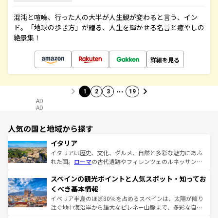
混沌と喧噪、行った人の大半が人生観が変わると言う、イン
ド。「地球の歩き方」が贈る、人生を輝かせる名言と癒やしの
絶景集！
詳細を見る
…
1
2
3
19
AD
AD
人気の国と地域から探す
イタリア
イタリアは歴史、文化、グルメ、自然と多彩な魅力にあふ
れた国。
ローマ
の古代遺跡やフィレンツェのルネッサンス
美術、ヴェネツィアの運河など、歴史あるスポットはもち
スペインの観光ポイントと人気スポット・知ってお
ろん、トスカーナの美しい田園風景やアマルフィ海岸の絶
景など、自然景観も見逃せない。観光の合間には、本場の
くべき基本情報
ピザやパスタなど、絶品のイタリア料理を堪能することも
イベリア半島のほぼ80％を占めるスペインは、太陽が降り
できる。朝目覚めてから夜眠るまで、すべての瞬間を楽し
注ぐ地中海沿岸から雄大なピレネー山脈まで、多彩な自然
ませてくれるイタリアで、忘れられない旅をしてみよう！
と文化が詰まったヨーロッパ屈指の旅行先だ。多様な地域