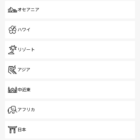
オセアニア
ハワイ
リゾート
アジア
中近東
アフリカ
日本