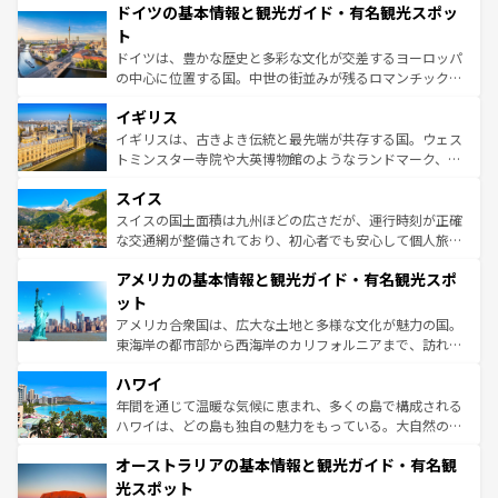
せる。地方によって風土や気候が異なるスペインはその個
ドイツの基本情報と観光ガイド・有名観光スポッ
で、幅広い魅力が詰まっている。華麗な宮殿、歴史的な大
性で訪れる人を魅了する。 なお、新着のスペイン情報は
コ
聖堂、美しいビーチ、そして豊かな自然が、訪れる者を心
ト
ンテンツ一覧
を参照してほしい。
から魅了する。また、フランスは美食の国としても知ら
ドイツは、豊かな歴史と多彩な文化が交差するヨーロッパ
れ、フランス料理はユネスコ無形文化遺産にも登録されて
の中心に位置する国。中世の街並みが残るロマンチック街
いる。シャンパンの発祥地であるランス、プロヴァンスの
道から、未来を先取りするようなモダンな都市まで多様な
香り高いラベンダー畑など、多彩な楽しみ方が可能だ。さ
イギリス
顔を持つこの国は、どこを歩いても飽きることがない。ベ
らに、パリ以外の地域にも魅力が溢れており、どの街角に
ルリンの文化的活気、バイエルン州のアルプスの絶景、そ
イギリスは、古きよき伝統と最先端が共存する国。ウェス
も豊かな歴史と文化が息づいている。パリ以外の個性あふ
してライン川沿いのワイン畑といった風景は必見。ビール
トミンスター寺院や大英博物館のようなランドマーク、歴
れる地方に足を運ぶとそれぞれで全く異なる文化を体験で
とソーセージを味わいながら地元の人と過ごす楽しい時間
史ある大学都市、美しい丘陵地帯や牧歌的な風景など、エ
きるだろう。 なお、新着のフランス情報は
コンテンツ一覧
スイス
は、お酒好きな人にはぜひ体験してほしい。 なお、新着の
リアごとに異なる魅力がある。また、優雅なアフタヌーン
を参照してほしい。
ドイツ情報は
コンテンツ一覧
を参照してほしい。
ティー、ビール好きにはたまらない英国パブ、サッカー観
スイスの国土面積は九州ほどの広さだが、運行時刻が正確
戦など、本場だからこそできる体験も豊富。イギリスを旅
な交通網が整備されており、初心者でも安心して個人旅行
して楽しみつくそう。 なお、新着のイギリス情報は
コンテ
を楽しめる。日本同様に時刻表どおりの旅が可能だ。中世
アメリカの基本情報と観光ガイド・有名観光スポ
ンツ一覧
を参照してほしい。
の建物がそのまま残る町や、スイスならではのユニークな
博物館もあり、アルプス観光だけでなく町歩きも満喫する
ット
ことができる。国民の所得が高いため物価も高いが、旅行
アメリカ合衆国は、広大な土地と多様な文化が魅力の国。
者向けの交通パス提供のサービスもあり、うまく活用すれ
東海岸の都市部から西海岸のカリフォルニアまで、訪れる
ば市内交通費無料で観光を楽しむこともできる。 なお、新
場所ごとに異なる風景と体験が待っている。ニューヨーク
着のスイス情報は
コンテンツ一覧
を参照してほしい。
ハワイ
のような巨大都市は、観光、ショッピング、エンターテイ
ンメントが詰まった刺激的なスポットだ。一方、アメリカ
年間を通じて温暖な気候に恵まれ、多くの島で構成される
西部には大自然が広がり、グランドキャニオンやイエロー
ハワイは、どの島も独自の魅力をもっている。大自然の神
ストーン国立公園といった絶景が堪能できる。さらに、南
秘を感じたいなら、火山が生み出した壮大な景観を誇るハ
オーストラリアの基本情報と観光ガイド・有名観
部のニューオーリンズでは、音楽と美食が融合した独特の
ワイ島は見逃せない。また、定番の観光地といえばオアフ
文化が魅力。旅行者はアメリカの各地域で異なる魅力を楽
島だが、静かな自然を求めるならマウイ島やカウアイ島が
光スポット