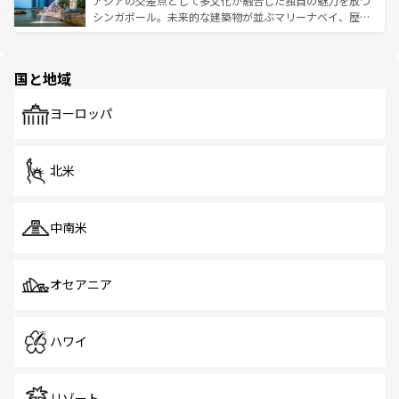
アジアの交差点として多文化が融合した独自の魅力を放つ
た文化、そして多様な観光資源が、訪れる旅人を魅了し続
うな絶景から文化的な体験まで、香港を存分に楽しみ尽く
シンガポール。未来的な建築物が並ぶマリーナベイ、歴史
ける。 なお、新着のタイ情報は
コンテンツ一覧
を参照して
そう。 なお、新着の香港情報は
コンテンツ一覧
を参照して
と伝統を感じられるエスニックタウン、多数の緑豊かな公
ほしい。
ほしい。
園や自然保護区など、自然が調和した近代的な景観と文化
の多様性あふれるカラフルな町は、どこを歩いても新しい
国と地域
発見がある。さらに、治安のよさや充実した公共交通機関
も、旅行者にとっては魅力的なポイント。グルメも豊富
で、ホーカーズは地元の風情を楽しめる外せないスポット
ヨーロッパ
だ。訪れる人を飽きさせないシンガポールで、多様な魅力
を体感しよう。 なお、新着のシンガポール情報は
コンテン
ツ一覧
を参照してほしい。
北米
中南米
オセアニア
ハワイ