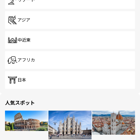
リゾート
アジア
中近東
アフリカ
日本
人気スポット