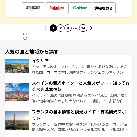
詳細を見る
…
1
2
3
14
AD
AD
人気の国と地域から探す
イタリア
イタリアは歴史、文化、グルメ、自然と多彩な魅力にあふ
れた国。
ローマ
の古代遺跡やフィレンツェのルネッサンス
美術、ヴェネツィアの運河など、歴史あるスポットはもち
スペインの観光ポイントと人気スポット・知ってお
ろん、トスカーナの美しい田園風景やアマルフィ海岸の絶
景など、自然景観も見逃せない。観光の合間には、本場の
くべき基本情報
ピザやパスタなど、絶品のイタリア料理を堪能することも
イベリア半島のほぼ80％を占めるスペインは、太陽が降り
できる。朝目覚めてから夜眠るまで、すべての瞬間を楽し
注ぐ地中海沿岸から雄大なピレネー山脈まで、多彩な自然
ませてくれるイタリアで、忘れられない旅をしてみよう！
と文化が詰まったヨーロッパ屈指の旅行先だ。多様な地域
なお、新着のイタリア情報は
コンテンツ一覧
を参照してほ
フランスの基本情報と観光ガイド・有名観光スポ
文化が根付くこの国では、情熱的なフラメンコ、熱気あふ
しい。
れる闘牛、そして美味しいタパスが生活の一部となってい
ット
る。首都マドリードの洗練された雰囲気や、バルセロナの
フランスは、世界中の旅行者を魅了し続けるヨーロッパ屈
アートに溢れた街角から、地方では古代ローマ遺跡や中世
指の観光地だ。首都パリのエッフェル塔やルーブル美術館
の城塞都市、穏やかなビーチリゾートまで多彩な表情を見
といった象徴的なスポットから、田舎町の古風な美しさま