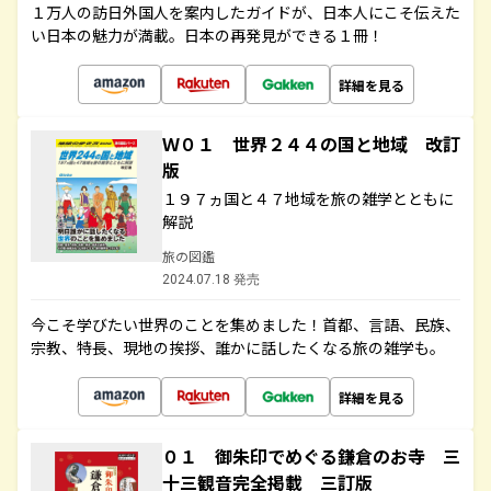
１万人の訪日外国人を案内したガイドが、日本人にこそ伝えた
い日本の魅力が満載。日本の再発見ができる１冊！
詳細を見る
Ｗ０１ 世界２４４の国と地域 改訂
版
１９７ヵ国と４７地域を旅の雑学とともに
解説
旅の図鑑
2024.07.18 発売
今こそ学びたい世界のことを集めました！首都、言語、民族、
宗教、特長、現地の挨拶、誰かに話したくなる旅の雑学も。
詳細を見る
０１ 御朱印でめぐる鎌倉のお寺 三
十三観音完全掲載 三訂版