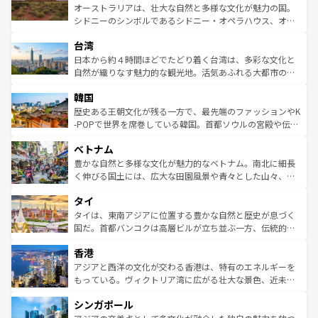
しみながら、その多様性と豊かな歴史を感じることができ
おすすめ。エメラルドグリーンに輝く海をはじめ、豊かな
オーストラリアは、壮大な自然と多様な文化が魅力の国。
るだろう。車でのロードトリップや列車の旅も、アメリカ
文化や歴史が息づいている。「アロハスピリット」と呼ば
シドニーのシンボルであるシドニー・オペラハウス、オー
ならではの贅沢な旅のスタイルだ。 なお、新着のアメリカ
れるおもてなしの心で訪れる人々を迎えてくれるハワイの
ストラリア東海岸北部に広がる大サンゴ礁地帯グレートバ
情報は
コンテンツ一覧
を参照してほしい。
人々、おいしいローカルフードやハワイアンミュージッ
台湾
リアリーフや大陸中央部にそびえるウルル（エアーズロッ
ク、伝統的なフラダンスなど、すべてがハワイの魅力を彩
ク）、タスマニアの美しい原生林やケアンズの熱帯雨林な
日本から約４時間ほどでたどり着く台湾は、多彩な文化と
っている。訪れるたびに新しい発見と感動が待っているハ
ど、見どころがたくさん。また、カフェやワイン、オージ
自然が織りなす魅力的な観光地。活気あふれる大都市の台
ワイを、存分に味わってほしい。 なお、新着のハワイ情報
ービーフなどの食文化も豊かで、美味しいものであふれて
北やノスタルジックな町並みが人気な九份（ジォウフェ
は
コンテンツ一覧
を参照してほしい。
韓国
いる。アクティビティも充実しており、サーフィンやダイ
ン）、静ひつな山岳地帯である台湾東部など、都市の喧騒
ビング、ハイキングなど、アウトドア好きにはたまらな
と山間の静けさが共存しており、訪れる人に新しい発見と
歴史ある王朝文化が残る一方で、最先端のファッションやK
い。オーストラリアの多彩な魅力を存分に味わいつくそ
驚きをもたらしてくれる。また、奥深い台湾の食文化も魅
-POPで世界を席巻している韓国。首都ソウルの宮殿や伝統
う。 なお、新着のオーストラリア情報は
コンテンツ一覧
を
力で、夜市などの屋台グルメから高級料理、ヘルシーで美
家屋が並ぶエリアでは韓国の歴史と文化に浸ることがで
参照してほしい。
ベトナム
容にもいいと評判のスイーツなど、バラエティ豊かな料理
き、地方に足を延ばせば四季折々の自然美を楽しむことが
が味わえる。 なお、新着の台湾情報は
コンテンツ一覧
を参
できる。そして、キムチや焼肉、絶品のストリートフード
豊かな自然と多様な文化が魅力的なベトナム。南北に細長
照してほしい。
まで、さまざまな韓国料理が待っている。夜には、韓国な
く伸びる国土には、広大な田園風景や青々とした山々、世
らではのナイトライフも堪能できる。あたたかいホスピタ
界遺産に登録された壮大な自然景観が点在し、都市部では
タイ
リティに包まれながら、韓国の多彩な魅力を心ゆくまで味
急速な発展と共に伝統が息づく。ハノイの古い町並みやホ
わってみてほしい。 なお、新着の韓国情報は
コンテンツ一
ーチミン市のフランス統治時代の建物も、独特の雰囲気を
タイは、東南アジアに位置する豊かな自然と歴史が息づく
覧
を参照してほしい。
醸し出している。また、バラエティの豊かさとおいしさで
国だ。首都バンコクは高層ビルが立ち並ぶ一方、伝統的な
世界中の食通を魅了してやまないベトナム料理も魅力のひ
寺院や市場がいたるところに点在し、古きよき文化と現代
香港
とつ。フォーやバインミー、ベトナムコーヒーなどは、ぜ
の活気が交差している。北部ではチェンマイなどの山岳地
ひ現地で味わいたい。どの地域を訪れてもあたたかい人々
帯で自然と触れ合い、南部ではプーケットやクラビの美し
アジアと西洋の文化が交わる香港は、特有のエネルギーを
が旅行者を迎えてくれるので、きっと忘れられない旅にな
いビーチでリゾート気分を楽しむことができる。タイ料理
もっている。ヴィクトリア湾に広がる壮大な景色、近未来
るはずだ。 なお、新着のベトナム情報は
コンテンツ一覧
を
は世界的に有名で、屋台から高級レストランまで味覚を刺
的なアートスポット、そして歴史と現代が融合した町並
参照してほしい。
シンガポール
激する。気候は一年中温暖で、どの季節にも異なる楽しみ
み、どこを訪れても感動するはず。観光スポットが密集し
が待っている。親しみやすいタイの人々、仏教を中心とし
ており、効率よく見どころを回れるのも魅力。息をのむよ