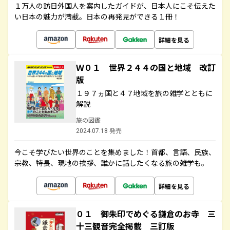
１万人の訪日外国人を案内したガイドが、日本人にこそ伝えた
い日本の魅力が満載。日本の再発見ができる１冊！
詳細を見る
Ｗ０１ 世界２４４の国と地域 改訂
版
１９７ヵ国と４７地域を旅の雑学とともに
解説
旅の図鑑
2024.07.18 発売
今こそ学びたい世界のことを集めました！首都、言語、民族、
宗教、特長、現地の挨拶、誰かに話したくなる旅の雑学も。
詳細を見る
０１ 御朱印でめぐる鎌倉のお寺 三
十三観音完全掲載 三訂版