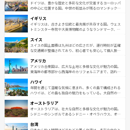
性で訪れる人を魅了する。 なお、新着のスペイン情報は
コ
聖堂、美しいビーチ、そして豊かな自然が、訪れる者を心
ドイツは、豊かな歴史と多彩な文化が交差するヨーロッパ
ンテンツ一覧
を参照してほしい。
から魅了する。また、フランスは美食の国としても知ら
の中心に位置する国。中世の街並みが残るロマンチック街
れ、フランス料理はユネスコ無形文化遺産にも登録されて
道から、未来を先取りするようなモダンな都市まで多様な
イギリス
いる。シャンパンの発祥地であるランス、プロヴァンスの
顔を持つこの国は、どこを歩いても飽きることがない。ベ
香り高いラベンダー畑など、多彩な楽しみ方が可能だ。さ
ルリンの文化的活気、バイエルン州のアルプスの絶景、そ
イギリスは、古きよき伝統と最先端が共存する国。ウェス
らに、パリ以外の地域にも魅力が溢れており、どの街角に
してライン川沿いのワイン畑といった風景は必見。ビール
トミンスター寺院や大英博物館のようなランドマーク、歴
も豊かな歴史と文化が息づいている。パリ以外の個性あふ
とソーセージを味わいながら地元の人と過ごす楽しい時間
史ある大学都市、美しい丘陵地帯や牧歌的な風景など、エ
れる地方に足を運ぶとそれぞれで全く異なる文化を体験で
スイス
は、お酒好きな人にはぜひ体験してほしい。 なお、新着の
リアごとに異なる魅力がある。また、優雅なアフタヌーン
きるだろう。 なお、新着のフランス情報は
コンテンツ一覧
ドイツ情報は
コンテンツ一覧
を参照してほしい。
ティー、ビール好きにはたまらない英国パブ、サッカー観
スイスの国土面積は九州ほどの広さだが、運行時刻が正確
を参照してほしい。
戦など、本場だからこそできる体験も豊富。イギリスを旅
な交通網が整備されており、初心者でも安心して個人旅行
して楽しみつくそう。 なお、新着のイギリス情報は
コンテ
を楽しめる。日本同様に時刻表どおりの旅が可能だ。中世
アメリカ
ンツ一覧
を参照してほしい。
の建物がそのまま残る町や、スイスならではのユニークな
博物館もあり、アルプス観光だけでなく町歩きも満喫する
アメリカ合衆国は、広大な土地と多様な文化が魅力の国。
ことができる。国民の所得が高いため物価も高いが、旅行
東海岸の都市部から西海岸のカリフォルニアまで、訪れる
者向けの交通パス提供のサービスもあり、うまく活用すれ
場所ごとに異なる風景と体験が待っている。ニューヨーク
ハワイ
ば市内交通費無料で観光を楽しむこともできる。 なお、新
のような巨大都市は、観光、ショッピング、エンターテイ
着のスイス情報は
コンテンツ一覧
を参照してほしい。
ンメントが詰まった刺激的なスポットだ。一方、アメリカ
年間を通じて温暖な気候に恵まれ、多くの島で構成される
西部には大自然が広がり、グランドキャニオンやイエロー
ハワイは、どの島も独自の魅力をもっている。大自然の神
ストーン国立公園といった絶景が堪能できる。さらに、南
秘を感じたいなら、火山が生み出した壮大な景観を誇るハ
オーストラリア
部のニューオーリンズでは、音楽と美食が融合した独特の
ワイ島は見逃せない。また、定番の観光地といえばオアフ
文化が魅力。旅行者はアメリカの各地域で異なる魅力を楽
島だが、静かな自然を求めるならマウイ島やカウアイ島が
オーストラリアは、壮大な自然と多様な文化が魅力の国。
しみながら、その多様性と豊かな歴史を感じることができ
おすすめ。エメラルドグリーンに輝く海をはじめ、豊かな
シドニーのシンボルであるシドニー・オペラハウス、オー
るだろう。車でのロードトリップや列車の旅も、アメリカ
文化や歴史が息づいている。「アロハスピリット」と呼ば
ストラリア東海岸北部に広がる大サンゴ礁地帯グレートバ
ならではの贅沢な旅のスタイルだ。 なお、新着のアメリカ
台湾
れるおもてなしの心で訪れる人々を迎えてくれるハワイの
リアリーフや大陸中央部にそびえるウルル（エアーズロッ
情報は
コンテンツ一覧
を参照してほしい。
人々、おいしいローカルフードやハワイアンミュージッ
ク）、タスマニアの美しい原生林やケアンズの熱帯雨林な
日本から約４時間ほどでたどり着く台湾は、多彩な文化と