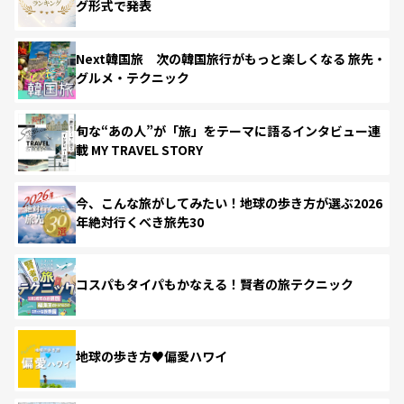
グ形式で発表
Next韓国旅 次の韓国旅行がもっと楽しくなる 旅先・
グルメ・テクニック
旬な“あの人”が「旅」をテーマに語るインタビュー連
載 MY TRAVEL STORY
今、こんな旅がしてみたい！地球の歩き方が選ぶ2026
年絶対行くべき旅先30
コスパもタイパもかなえる！賢者の旅テクニック
地球の歩き方♥偏愛ハワイ