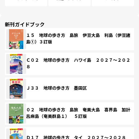
新刊ガイドブック
１５ 地球の歩き方 島旅 伊豆大島 利島（伊豆諸
島①）３訂版
Ｃ０２ 地球の歩き方 ハワイ島 ２０２７～２０２
８
Ｊ３３ 地球の歩き方 墨田区
０２ 地球の歩き方 島旅 奄美大島 喜界島 加計
呂麻島（奄美群島１） ５訂版
Ｄ１７ 地球の歩き方 タイ ２０２７～２０２８