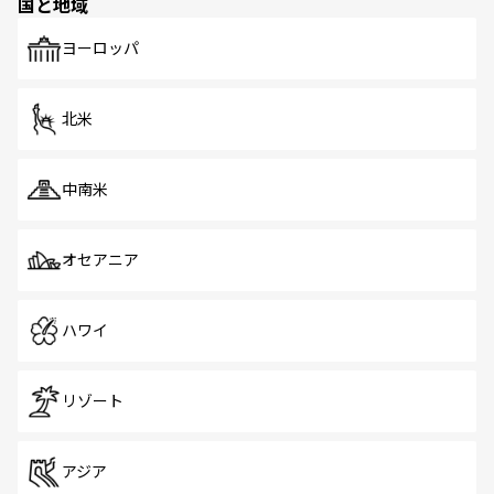
国と地域
発見がある。さらに、治安のよさや充実した公共交通機関
も、旅行者にとっては魅力的なポイント。グルメも豊富
で、ホーカーズは地元の風情を楽しめる外せないスポット
ヨーロッパ
だ。訪れる人を飽きさせないシンガポールで、多様な魅力
を体感しよう。 なお、新着のシンガポール情報は
コンテン
ツ一覧
を参照してほしい。
北米
中南米
オセアニア
ハワイ
リゾート
アジア