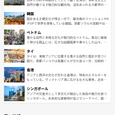
ク、伝統的なフラダンスなど、すべてがハワイの魅力を彩
ど、見どころがたくさん。また、カフェやワイン、オージ
自然が織りなす魅力的な観光地。活気あふれる大都市の台
っている。訪れるたびに新しい発見と感動が待っているハ
ービーフなどの食文化も豊かで、美味しいものであふれて
北やノスタルジックな町並みが人気な九份（ジォウフェ
ワイを、存分に味わってほしい。 なお、新着のハワイ情報
韓国
いる。アクティビティも充実しており、サーフィンやダイ
ン）、静ひつな山岳地帯である台湾東部など、都市の喧騒
は
コンテンツ一覧
を参照してほしい。
ビング、ハイキングなど、アウトドア好きにはたまらな
と山間の静けさが共存しており、訪れる人に新しい発見と
歴史ある王朝文化が残る一方で、最先端のファッションやK
い。オーストラリアの多彩な魅力を存分に味わいつくそ
驚きをもたらしてくれる。また、奥深い台湾の食文化も魅
-POPで世界を席巻している韓国。首都ソウルの宮殿や伝統
う。 なお、新着のオーストラリア情報は
コンテンツ一覧
を
力で、夜市などの屋台グルメから高級料理、ヘルシーで美
家屋が並ぶエリアでは韓国の歴史と文化に浸ることがで
参照してほしい。
ベトナム
容にもいいと評判のスイーツなど、バラエティ豊かな料理
き、地方に足を延ばせば四季折々の自然美を楽しむことが
が味わえる。 なお、新着の台湾情報は
コンテンツ一覧
を参
できる。そして、キムチや焼肉、絶品のストリートフード
豊かな自然と多様な文化が魅力的なベトナム。南北に細長
照してほしい。
まで、さまざまな韓国料理が待っている。夜には、韓国な
く伸びる国土には、広大な田園風景や青々とした山々、世
らではのナイトライフも堪能できる。あたたかいホスピタ
界遺産に登録された壮大な自然景観が点在し、都市部では
タイ
リティに包まれながら、韓国の多彩な魅力を心ゆくまで味
急速な発展と共に伝統が息づく。ハノイの古い町並みやホ
わってみてほしい。 なお、新着の韓国情報は
コンテンツ一
ーチミン市のフランス統治時代の建物も、独特の雰囲気を
タイは、東南アジアに位置する豊かな自然と歴史が息づく
覧
を参照してほしい。
醸し出している。また、バラエティの豊かさとおいしさで
国だ。首都バンコクは高層ビルが立ち並ぶ一方、伝統的な
世界中の食通を魅了してやまないベトナム料理も魅力のひ
寺院や市場がいたるところに点在し、古きよき文化と現代
香港
とつ。フォーやバインミー、ベトナムコーヒーなどは、ぜ
の活気が交差している。北部ではチェンマイなどの山岳地
ひ現地で味わいたい。どの地域を訪れてもあたたかい人々
帯で自然と触れ合い、南部ではプーケットやクラビの美し
アジアと西洋の文化が交わる香港は、特有のエネルギーを
が旅行者を迎えてくれるので、きっと忘れられない旅にな
いビーチでリゾート気分を楽しむことができる。タイ料理
もっている。ヴィクトリア湾に広がる壮大な景色、近未来
るはずだ。 なお、新着のベトナム情報は
コンテンツ一覧
を
は世界的に有名で、屋台から高級レストランまで味覚を刺
的なアートスポット、そして歴史と現代が融合した町並
参照してほしい。
シンガポール
激する。気候は一年中温暖で、どの季節にも異なる楽しみ
み、どこを訪れても感動するはず。観光スポットが密集し
が待っている。親しみやすいタイの人々、仏教を中心とし
ており、効率よく見どころを回れるのも魅力。息をのむよ
アジアの交差点として多文化が融合した独自の魅力を放つ
た文化、そして多様な観光資源が、訪れる旅人を魅了し続
うな絶景から文化的な体験まで、香港を存分に楽しみ尽く
シンガポール。未来的な建築物が並ぶマリーナベイ、歴史
ける。 なお、新着のタイ情報は
コンテンツ一覧
を参照して
そう。 なお、新着の香港情報は
コンテンツ一覧
を参照して
と伝統を感じられるエスニックタウン、多数の緑豊かな公
ほしい。
ほしい。
園や自然保護区など、自然が調和した近代的な景観と文化
の多様性あふれるカラフルな町は、どこを歩いても新しい