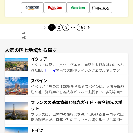
詳細を見る
…
1
2
3
16
AD
AD
人気の国と地域から探す
イタリア
イタリアは歴史、文化、グルメ、自然と多彩な魅力にあふ
れた国。
ローマ
の古代遺跡やフィレンツェのルネッサンス
美術、ヴェネツィアの運河など、歴史あるスポットはもち
スペイン
ろん、トスカーナの美しい田園風景やアマルフィ海岸の絶
景など、自然景観も見逃せない。観光の合間には、本場の
イベリア半島のほぼ80％を占めるスペインは、太陽が降り
ピザやパスタなど、絶品のイタリア料理を堪能することも
注ぐ地中海沿岸から雄大なピレネー山脈まで、多彩な自然
できる。朝目覚めてから夜眠るまで、すべての瞬間を楽し
と文化が詰まったヨーロッパ屈指の旅行先だ。多様な地域
フランスの基本情報と観光ガイド・有名観光スポ
ませてくれるイタリアで、忘れられない旅をしてみよう！
文化が根付くこの国では、情熱的なフラメンコ、熱気あふ
なお、新着のイタリア情報は
コンテンツ一覧
を参照してほ
れる闘牛、そして美味しいタパスが生活の一部となってい
ット
しい。
る。首都マドリードの洗練された雰囲気や、バルセロナの
フランスは、世界中の旅行者を魅了し続けるヨーロッパ屈
アートに溢れた街角から、地方では古代ローマ遺跡や中世
指の観光地だ。首都パリのエッフェル塔やルーブル美術館
の城塞都市、穏やかなビーチリゾートまで多彩な表情を見
といった象徴的なスポットから、田舎町の古風な美しさま
せる。地方によって風土や気候が異なるスペインはその個
ドイツ
で、幅広い魅力が詰まっている。華麗な宮殿、歴史的な大