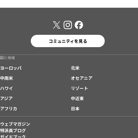
コミュニティを見る
国と地域
ヨーロッパ
北米
中南米
オセアニア
ハワイ
リゾート
アジア
中近東
アフリカ
日本
ウェブマガジン
特派員ブログ
ガイドブック