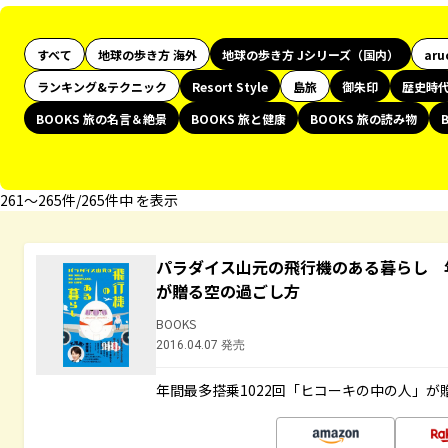
すべて
地球の歩き方 海外
地球の歩き方 Jシリーズ（国内）
aru
ランキング&テクニック
Resort Style
島旅
御朱印
歴史時
BOOKS 旅の名言＆絶景
BOOKS 旅と健康
BOOKS 旅の読み物
261〜265件/265件中 を表示
パラダイス山元の飛行機のある暮らし 年
が贈る空の過ごし方
BOOKS
2016.04.07 発売
年間最多搭乗1022回「ヒコーキの中の人」が