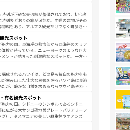
豊富。イギリスを旅して楽しみつくそう。 な
参照してほしい。
行時刻が正確な交通網が整備されており、初心者
に時刻表どおりの旅が可能だ。中世の建物がその
博物館もあり、アルプス観光だけでなく町歩きも
め物価も高いが、旅行者向けの交通パス提供のサ
観光スポット
観光を楽しむこともできる。 なお、新着
が魅力の国。東海岸の都市部から西海岸のカリフ
しい。
と体験が待っている。ニューヨークのような巨大
ンメントが詰まった刺激的なスポットだ。一方、
キャニオンやイエローストーン国立公園といった
ーリンズでは、音楽と美食が融合した独特の文化
で構成されるハワイは、どの島も独自の魅力をも
魅力を楽しみながら、その多様性と豊かな歴史を
山が生み出した壮大な景観を誇るハワイ島は見逃
リップや列車の旅も、アメリカならではの贅沢な
島だが、静かな自然を求めるならマウイ島やカウ
報は
コンテンツ一覧
を参照してほしい。
く海をはじめ、豊かな文化や歴史が息づいてい
・有名観光スポット
なしの心で訪れる人々を迎えてくれるハワイの
が魅力の国。シドニーのシンボルであるシドニ
ミュージック、伝統的なフラダンスなど、すべて
部に広がる大サンゴ礁地帯グレートバリアリーフ
新しい発見と感動が待っているハワイを、存分に
ック）、タスマニアの美しい原生林やケアンズの
コンテンツ一覧
を参照してほしい。
カフェやワイン、オージービーフなどの食文化も
ティビティも充実しており、サーフィンやダイビ