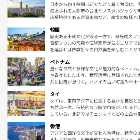
日本から約４時間ほどでたどり着く台湾は、
ング、ハイキングなど、アウトドア好きには
気あふれる大都市の台北やノスタルジックな
に味わいつくそう。 なお、新着のオー
山岳地帯である台湾東部など、都市の喧騒と
発見と驚きをもたらしてくれる。また、奥深
韓国
から高級料理、ヘルシーで美容にもいいと評
歴史ある王朝文化が残る一方で、最先端のファ
える。 なお、新着の台湾情報は
コンテンツ一
首都ソウルの宮殿や伝統家屋が並ぶエリアで
を延ばせば四季折々の自然美を楽しむことが
トフードまで、さまざまな韓国料理が待って
ベトナム
能できる。あたたかいホスピタリティに包ま
豊かな自然と多様な文化が魅力的なベトナム
てみてほしい。 なお、新着の韓国情報は
コン
や青々とした山々、世界遺産に登録された壮
共に伝統が息づく。ハノイの古い町並みやホ
雰囲気を醸し出している。また、バラエティ
タイ
まないベトナム料理も魅力のひとつ。フォー
タイは、東南アジアに位置する豊かな自然と
地で味わいたい。どの地域を訪れてもあたた
ち並ぶ一方、伝統的な寺院や市場がいたると
れられない旅になるはずだ。 な
している。北部ではチェンマイなどの山岳地
い。
ビの美しいビーチでリゾート気分を楽しむこ
香港
ら高級レストランまで味覚を刺激する。気候
アジアと西洋の文化が交わる香港は、特有の
っている。親しみやすいタイの人々、仏教を
る壮大な景色、近未来的なアートスポット、