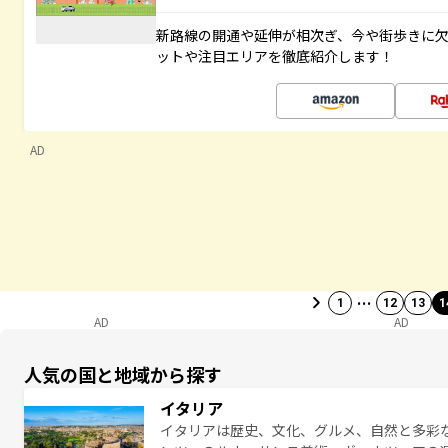
新路線の開通や延伸が相次ぎ、今や街歩きに
ットや注目エリアを徹底紹介します！
AD
…
1
12
13
1
AD
AD
人気の国と地域から探す
イタリア
イタリアは歴史、文化、グルメ、自然と多彩