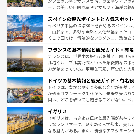
ンツェのルネッサンス美術、ヴェネツィアの
ーナの美しい田園風景やアマルフィ海岸の絶
は、本場のピザやパスタなど、絶品のイタリ
スペインの観光ポイントと人気スポット
夜眠るまで、すべての瞬間を楽しませてくれ
イベリア半島のほぼ80％を占めるスペインは
なお、新着のイタリア情報は
コンテンツ一覧
ー山脈まで、多彩な自然と文化が詰まったヨ
くこの国では、情熱的なフラメンコ、熱気あ
となっている。首都マドリードの洗練された
フランスの基本情報と観光ガイド・有名
ら、地方では古代ローマ遺跡や中世の城塞都
フランスは、世界中の旅行者を魅了し続ける
せる。地方によって風土や気候が異なるスペイン
ル塔やルーブル美術館といった象徴的なスポ
新着のスペイン情報は
コンテンツ一覧
を参照
力が詰まっている。華麗な宮殿、歴史的な大
る者を心から魅了する。また、フランスは美
ドイツの基本情報と観光ガイド・有名観
無形文化遺産にも登録されている。シャンパ
ドイツは、豊かな歴史と多彩な文化が交差す
いラベンダー畑など、多彩な楽しみ方が可能
が残るロマンチック街道から、未来を先取り
り、どの街角にも豊かな歴史と文化が息づい
国は、どこを歩いても飽きることがない。ベ
絶景、そしてライン川沿いのワイン畑といっ
一覧
を参照してほしい。
イギリス
ら地元の人と過ごす楽しい時間は、お酒好きな人にはぜ
イギリスは、古きよき伝統と最先端が共存す
イツ情報は
コンテンツ一覧
を参照してほしい
うなランドマーク、歴史ある大学都市、美し
なる魅力がある。また、優雅なアフタヌーン