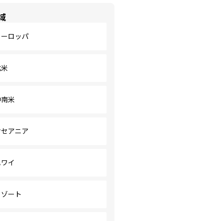
域
ヨーロッパ
北米
中南米
オセアニア
ハワイ
リゾート