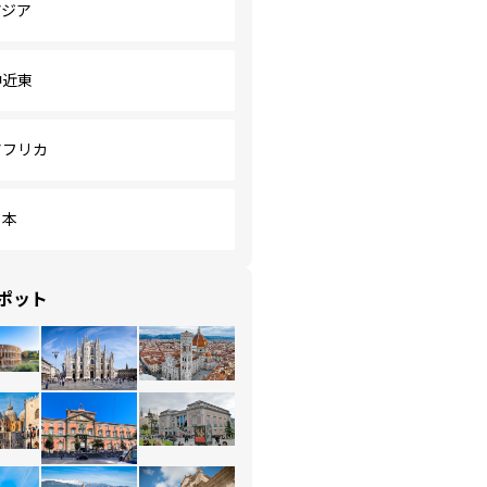
アジア
中近東
アフリカ
日本
ポット