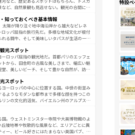
運河など、歴史あるスポットはもちろん、トスカ
特設ペ
景など、自然景観も見逃せない。観光の合間に
ア料理を堪能することもできる。朝目覚めてから
・知っておくべき基本情報
るイタリアで、忘れられない旅をしてみよう！
、太陽が降り注ぐ地中海沿岸から雄大なピレネ
を参照してほしい。
ーロッパ屈指の旅行先だ。多様な地域文化が根付
ふれる闘牛、そして美味しいタパスが生活の一部
雰囲気や、バルセロナのアートに溢れた街角か
観光スポット
市、穏やかなビーチリゾートまで多彩な表情を見
ヨーロッパ屈指の観光地だ。首都パリのエッフェ
はその個性で訪れる人を魅了する。 なお、
ットから、田舎町の古風な美しさまで、幅広い魅
してほしい。
聖堂、美しいビーチ、そして豊かな自然が、訪れ
食の国としても知られ、フランス料理はユネスコ
光スポット
ンの発祥地であるランス、プロヴァンスの香り高
るヨーロッパの中心に位置する国。中世の街並み
だ。さらに、パリ以外の地域にも魅力が溢れてお
するようなモダンな都市まで多様な顔を持つこの
ている。パリ以外の個性あふれる地方に足を運ぶ
ルリンの文化的活気、バイエルン州のアルプスの
とそれぞれで全く異なる文化を体験できるだろう。 なお、新着のフランス情報は
コンテンツ
た風景は必見。ビールとソーセージを味わいなが
ひ体験してほしい。 なお、新着のド
る国。ウェストミンスター寺院や大英博物館のよ
。
い丘陵地帯や牧歌的な風景など、エリアごとに異
ティー、ビール好きにはたまらない英国パブ、サ