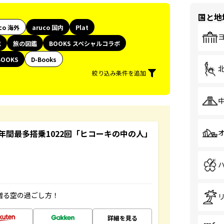
国と地
co 海外
aruco 国内
Plat
代
旅の図鑑
BOOKS スペシャルコラボ
BOOKS
D-Books
絞り込み条件を追加
間最多搭乗1022回「ヒコーキの中の人」
贈る空の過ごし方！
詳細を見る