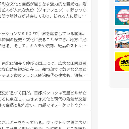
多彩な文化と自然が織りなす魅力的な観光地。活
たまらない。オーストラリアの多彩な魅力を存分
町並みが人気な九份（ジォウフェン）、静ひつな
ストラリア情報は
コンテンツ一覧
を参照してほしい。
山間の静けさが共存しており、訪れる人に新しい
い台湾の食文化も魅力で、夜市などの屋台グルメ
判のスイーツなど、バラエティ豊かな料理が味わ
ッションやK-POPで世界を席巻している韓国。
覧
を参照してほしい。
は韓国の歴史と文化に浸ることができ、地方に足
できる。そして、キムチや焼肉、絶品のストリー
いる。夜には、韓国ならではのナイトライフも堪
れながら、韓国の多彩な魅力を心ゆくまで味わっ
。南北に細長く伸びる国土には、広大な田園風景
テンツ一覧
を参照してほしい。
大な自然景観が点在し、都市部では急速な発展と
ーチミン市のフランス統治時代の建物も、独特の
の豊かさとおいしさで世界中の食通を魅了してや
やバインミー、ベトナムコーヒーなどは、ぜひ現
歴史が息づく国だ。首都バンコクは高層ビルが立
かい人々が旅行者を迎えてくれるので、きっと忘
ころに点在し、古きよき文化と現代の活気が交差
お、新着のベトナム情報は
コンテンツ一覧
を参照してほし
帯で自然と触れ合い、南部ではプーケットやクラ
とができる。タイ料理は世界的に有名で、屋台か
は一年中温暖で、どの季節にも異なる楽しみが待
エネルギーをもっている。ヴィクトリア湾に広が
中心とした文化、そして多様な観光資源が、訪れ
そして歴史と現代が融合した町並み、どこを訪れ