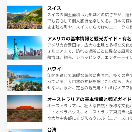
ッカー観戦など、本場だからこそできる体験も
スイス
お、新着のイギリス情報は
コンテンツ一覧
を
スイスの国土面積は九州ほどの広さだが、運
でも安心して個人旅行を楽しめる。日本同様
まま残る町や、スイスならではのユニークな
満喫することができる。国民の所得が高いた
アメリカの基本情報と観光ガイド・有名
ービスもあり、うまく活用すれば市内交通費無料で
アメリカ合衆国は、広大な土地と多様な文化
のスイス情報は
コンテンツ一覧
を参照してほ
ォルニアまで、訪れる場所ごとに異なる風景
都市は、観光、ショッピング、エンターテイ
アメリカ西部には大自然が広がり、グランド
ハワイ
絶景が堪能できる。さらに、南部のニューオ
年間を通じて温暖な気候に恵まれ、多くの島
が魅力。旅行者はアメリカの各地域で異なる
っている。大自然の神秘を感じたいなら、火
感じることができるだろう。車でのロードト
せない。また、定番の観光地といえばオアフ
旅のスタイルだ。 なお、新着のアメリカ情
アイ島がおすすめ。エメラルドグリーンに輝
オーストラリアの基本情報と観光ガイド
る。「アロハスピリット」と呼ばれるおもて
オーストラリアは、壮大な自然と多様な文化
人々、おいしいローカルフードやハワイアン
ー・オペラハウス、オーストラリア東海岸北
がハワイの魅力を彩っている。訪れるたびに
や大陸中央部にそびえるウルル（エアーズロ
味わってほしい。 なお、新着のハワイ情報は
熱帯雨林など、見どころがたくさん。また、
台湾
豊かで、美味しいものであふれている。アク