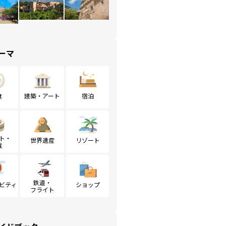
ーマ
食
建築・アート
宿泊
ト・
世界遺産
リゾート
戦
鉄道・
ビティ
ショップ
フライト