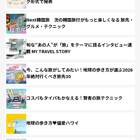
グ形式で発表
Next韓国旅 次の韓国旅行がもっと楽しくなる 旅先・
グルメ・テクニック
旬な“あの人”が「旅」をテーマに語るインタビュー連
載 MY TRAVEL STORY
今、こんな旅がしてみたい！地球の歩き方が選ぶ2026
年絶対行くべき旅先30
コスパもタイパもかなえる！賢者の旅テクニック
地球の歩き方♥偏愛ハワイ