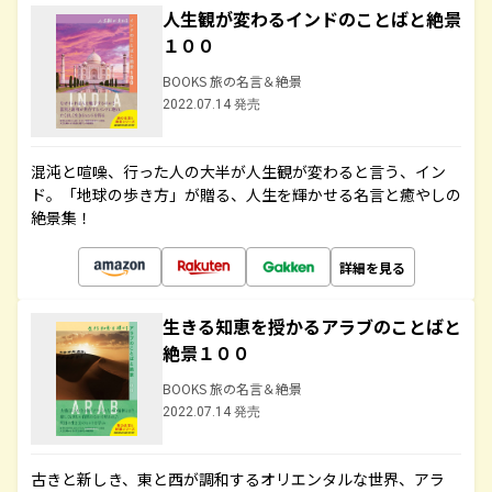
人生観が変わるインドのことばと絶景
１００
BOOKS 旅の名言＆絶景
2022.07.14 発売
混沌と喧噪、行った人の大半が人生観が変わると言う、イン
ド。「地球の歩き方」が贈る、人生を輝かせる名言と癒やしの
絶景集！
詳細を見る
生きる知恵を授かるアラブのことばと
絶景１００
BOOKS 旅の名言＆絶景
2022.07.14 発売
古きと新しき、東と西が調和するオリエンタルな世界、アラ