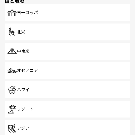
国と地域
発見がある。さらに、治安のよさや充実した公共交通機関
も、旅行者にとっては魅力的なポイント。グルメも豊富
で、ホーカーズは地元の風情を楽しめる外せないスポット
ヨーロッパ
だ。訪れる人を飽きさせないシンガポールで、多様な魅力
を体感しよう。 なお、新着のシンガポール情報は
コンテン
ツ一覧
を参照してほしい。
北米
中南米
オセアニア
ハワイ
リゾート
アジア