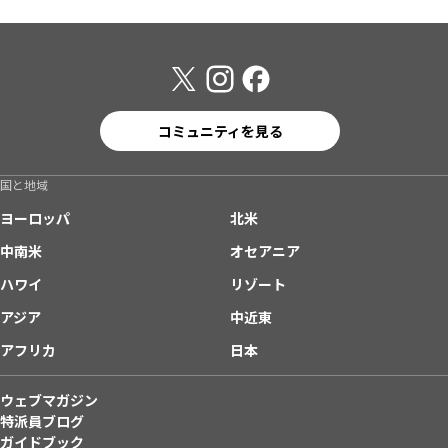
コミュニティを見る
国と地域
ヨーロッパ
北米
中南米
オセアニア
ハワイ
リゾート
アジア
中近東
アフリカ
日本
ウェブマガジン
特派員ブログ
ガイドブック