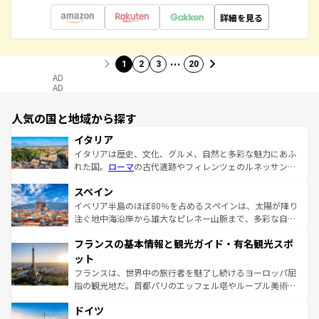
詳細を見る
…
1
2
3
20
AD
AD
人気の国と地域から探す
イタリア
イタリアは歴史、文化、グルメ、自然と多彩な魅力にあふ
れた国。
ローマ
の古代遺跡やフィレンツェのルネッサンス
美術、ヴェネツィアの運河など、歴史あるスポットはもち
スペイン
ろん、トスカーナの美しい田園風景やアマルフィ海岸の絶
景など、自然景観も見逃せない。観光の合間には、本場の
イベリア半島のほぼ80％を占めるスペインは、太陽が降り
ピザやパスタなど、絶品のイタリア料理を堪能することも
注ぐ地中海沿岸から雄大なピレネー山脈まで、多彩な自然
できる。朝目覚めてから夜眠るまで、すべての瞬間を楽し
と文化が詰まったヨーロッパ屈指の旅行先だ。多様な地域
フランスの基本情報と観光ガイド・有名観光スポ
ませてくれるイタリアで、忘れられない旅をしてみよう！
文化が根付くこの国では、情熱的なフラメンコ、熱気あふ
なお、新着のイタリア情報は
コンテンツ一覧
を参照してほ
れる闘牛、そして美味しいタパスが生活の一部となってい
ット
しい。
る。首都マドリードの洗練された雰囲気や、バルセロナの
フランスは、世界中の旅行者を魅了し続けるヨーロッパ屈
アートに溢れた街角から、地方では古代ローマ遺跡や中世
指の観光地だ。首都パリのエッフェル塔やルーブル美術館
の城塞都市、穏やかなビーチリゾートまで多彩な表情を見
といった象徴的なスポットから、田舎町の古風な美しさま
せる。地方によって風土や気候が異なるスペインはその個
ドイツ
で、幅広い魅力が詰まっている。華麗な宮殿、歴史的な大