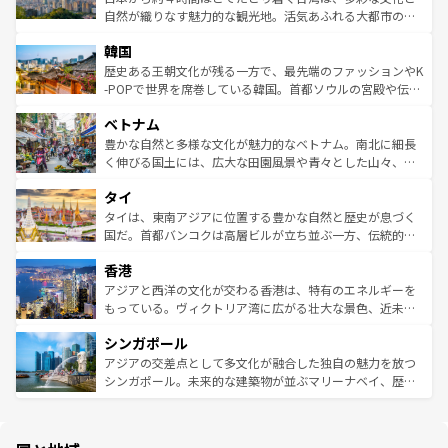
ク、伝統的なフラダンスなど、すべてがハワイの魅力を彩
ど、見どころがたくさん。また、カフェやワイン、オージ
自然が織りなす魅力的な観光地。活気あふれる大都市の台
っている。訪れるたびに新しい発見と感動が待っているハ
ービーフなどの食文化も豊かで、美味しいものであふれて
北やノスタルジックな町並みが人気な九份（ジォウフェ
ワイを、存分に味わってほしい。 なお、新着のハワイ情報
韓国
いる。アクティビティも充実しており、サーフィンやダイ
ン）、静ひつな山岳地帯である台湾東部など、都市の喧騒
は
コンテンツ一覧
を参照してほしい。
ビング、ハイキングなど、アウトドア好きにはたまらな
と山間の静けさが共存しており、訪れる人に新しい発見と
歴史ある王朝文化が残る一方で、最先端のファッションやK
い。オーストラリアの多彩な魅力を存分に味わいつくそ
驚きをもたらしてくれる。また、奥深い台湾の食文化も魅
-POPで世界を席巻している韓国。首都ソウルの宮殿や伝統
う。 なお、新着のオーストラリア情報は
コンテンツ一覧
を
力で、夜市などの屋台グルメから高級料理、ヘルシーで美
家屋が並ぶエリアでは韓国の歴史と文化に浸ることがで
参照してほしい。
ベトナム
容にもいいと評判のスイーツなど、バラエティ豊かな料理
き、地方に足を延ばせば四季折々の自然美を楽しむことが
が味わえる。 なお、新着の台湾情報は
コンテンツ一覧
を参
できる。そして、キムチや焼肉、絶品のストリートフード
豊かな自然と多様な文化が魅力的なベトナム。南北に細長
照してほしい。
まで、さまざまな韓国料理が待っている。夜には、韓国な
く伸びる国土には、広大な田園風景や青々とした山々、世
らではのナイトライフも堪能できる。あたたかいホスピタ
界遺産に登録された壮大な自然景観が点在し、都市部では
タイ
リティに包まれながら、韓国の多彩な魅力を心ゆくまで味
急速な発展と共に伝統が息づく。ハノイの古い町並みやホ
わってみてほしい。 なお、新着の韓国情報は
コンテンツ一
ーチミン市のフランス統治時代の建物も、独特の雰囲気を
タイは、東南アジアに位置する豊かな自然と歴史が息づく
覧
を参照してほしい。
醸し出している。また、バラエティの豊かさとおいしさで
国だ。首都バンコクは高層ビルが立ち並ぶ一方、伝統的な
世界中の食通を魅了してやまないベトナム料理も魅力のひ
寺院や市場がいたるところに点在し、古きよき文化と現代
香港
とつ。フォーやバインミー、ベトナムコーヒーなどは、ぜ
の活気が交差している。北部ではチェンマイなどの山岳地
ひ現地で味わいたい。どの地域を訪れてもあたたかい人々
帯で自然と触れ合い、南部ではプーケットやクラビの美し
アジアと西洋の文化が交わる香港は、特有のエネルギーを
が旅行者を迎えてくれるので、きっと忘れられない旅にな
いビーチでリゾート気分を楽しむことができる。タイ料理
もっている。ヴィクトリア湾に広がる壮大な景色、近未来
るはずだ。 なお、新着のベトナム情報は
コンテンツ一覧
を
は世界的に有名で、屋台から高級レストランまで味覚を刺
的なアートスポット、そして歴史と現代が融合した町並
参照してほしい。
シンガポール
激する。気候は一年中温暖で、どの季節にも異なる楽しみ
み、どこを訪れても感動するはず。観光スポットが密集し
が待っている。親しみやすいタイの人々、仏教を中心とし
ており、効率よく見どころを回れるのも魅力。息をのむよ
アジアの交差点として多文化が融合した独自の魅力を放つ
た文化、そして多様な観光資源が、訪れる旅人を魅了し続
うな絶景から文化的な体験まで、香港を存分に楽しみ尽く
シンガポール。未来的な建築物が並ぶマリーナベイ、歴史
ける。 なお、新着のタイ情報は
コンテンツ一覧
を参照して
そう。 なお、新着の香港情報は
コンテンツ一覧
を参照して
と伝統を感じられるエスニックタウン、多数の緑豊かな公
ほしい。
ほしい。
園や自然保護区など、自然が調和した近代的な景観と文化
の多様性あふれるカラフルな町は、どこを歩いても新しい