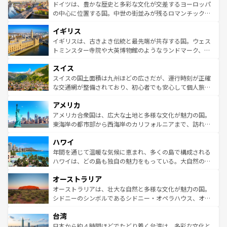
性で訪れる人を魅了する。 なお、新着のスペイン情報は
コ
聖堂、美しいビーチ、そして豊かな自然が、訪れる者を心
ドイツは、豊かな歴史と多彩な文化が交差するヨーロッパ
ンテンツ一覧
を参照してほしい。
から魅了する。また、フランスは美食の国としても知ら
の中心に位置する国。中世の街並みが残るロマンチック街
れ、フランス料理はユネスコ無形文化遺産にも登録されて
道から、未来を先取りするようなモダンな都市まで多様な
イギリス
いる。シャンパンの発祥地であるランス、プロヴァンスの
顔を持つこの国は、どこを歩いても飽きることがない。ベ
香り高いラベンダー畑など、多彩な楽しみ方が可能だ。さ
ルリンの文化的活気、バイエルン州のアルプスの絶景、そ
イギリスは、古きよき伝統と最先端が共存する国。ウェス
らに、パリ以外の地域にも魅力が溢れており、どの街角に
してライン川沿いのワイン畑といった風景は必見。ビール
トミンスター寺院や大英博物館のようなランドマーク、歴
も豊かな歴史と文化が息づいている。パリ以外の個性あふ
とソーセージを味わいながら地元の人と過ごす楽しい時間
史ある大学都市、美しい丘陵地帯や牧歌的な風景など、エ
れる地方に足を運ぶとそれぞれで全く異なる文化を体験で
スイス
は、お酒好きな人にはぜひ体験してほしい。 なお、新着の
リアごとに異なる魅力がある。また、優雅なアフタヌーン
きるだろう。 なお、新着のフランス情報は
コンテンツ一覧
ドイツ情報は
コンテンツ一覧
を参照してほしい。
ティー、ビール好きにはたまらない英国パブ、サッカー観
スイスの国土面積は九州ほどの広さだが、運行時刻が正確
を参照してほしい。
戦など、本場だからこそできる体験も豊富。イギリスを旅
な交通網が整備されており、初心者でも安心して個人旅行
して楽しみつくそう。 なお、新着のイギリス情報は
コンテ
を楽しめる。日本同様に時刻表どおりの旅が可能だ。中世
アメリカ
ンツ一覧
を参照してほしい。
の建物がそのまま残る町や、スイスならではのユニークな
博物館もあり、アルプス観光だけでなく町歩きも満喫する
アメリカ合衆国は、広大な土地と多様な文化が魅力の国。
ことができる。国民の所得が高いため物価も高いが、旅行
東海岸の都市部から西海岸のカリフォルニアまで、訪れる
者向けの交通パス提供のサービスもあり、うまく活用すれ
場所ごとに異なる風景と体験が待っている。ニューヨーク
ハワイ
ば市内交通費無料で観光を楽しむこともできる。 なお、新
のような巨大都市は、観光、ショッピング、エンターテイ
着のスイス情報は
コンテンツ一覧
を参照してほしい。
ンメントが詰まった刺激的なスポットだ。一方、アメリカ
年間を通じて温暖な気候に恵まれ、多くの島で構成される
西部には大自然が広がり、グランドキャニオンやイエロー
ハワイは、どの島も独自の魅力をもっている。大自然の神
ストーン国立公園といった絶景が堪能できる。さらに、南
秘を感じたいなら、火山が生み出した壮大な景観を誇るハ
オーストラリア
部のニューオーリンズでは、音楽と美食が融合した独特の
ワイ島は見逃せない。また、定番の観光地といえばオアフ
文化が魅力。旅行者はアメリカの各地域で異なる魅力を楽
島だが、静かな自然を求めるならマウイ島やカウアイ島が
オーストラリアは、壮大な自然と多様な文化が魅力の国。
しみながら、その多様性と豊かな歴史を感じることができ
おすすめ。エメラルドグリーンに輝く海をはじめ、豊かな
シドニーのシンボルであるシドニー・オペラハウス、オー
るだろう。車でのロードトリップや列車の旅も、アメリカ
文化や歴史が息づいている。「アロハスピリット」と呼ば
ストラリア東海岸北部に広がる大サンゴ礁地帯グレートバ
ならではの贅沢な旅のスタイルだ。 なお、新着のアメリカ
台湾
れるおもてなしの心で訪れる人々を迎えてくれるハワイの
リアリーフや大陸中央部にそびえるウルル（エアーズロッ
情報は
コンテンツ一覧
を参照してほしい。
人々、おいしいローカルフードやハワイアンミュージッ
ク）、タスマニアの美しい原生林やケアンズの熱帯雨林な
日本から約４時間ほどでたどり着く台湾は、多彩な文化と