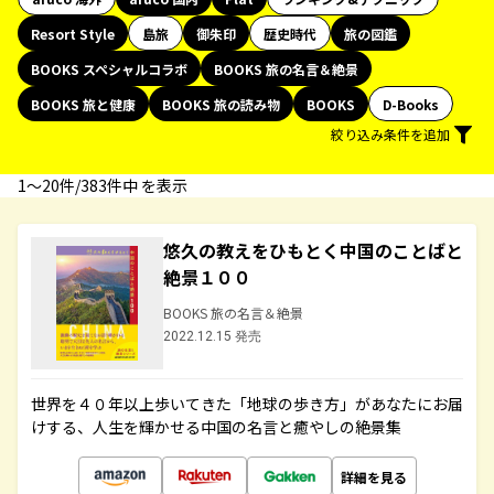
Resort Style
島旅
御朱印
歴史時代
旅の図鑑
BOOKS スペシャルコラボ
BOOKS 旅の名言＆絶景
BOOKS 旅と健康
BOOKS 旅の読み物
BOOKS
D-Books
絞り込み条件を追加
1〜20件/383件中 を表示
悠久の教えをひもとく中国のことばと
絶景１００
BOOKS 旅の名言＆絶景
2022.12.15 発売
世界を４０年以上歩いてきた「地球の歩き方」があなたにお届
けする、人生を輝かせる中国の名言と癒やしの絶景集
詳細を見る