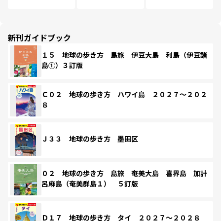
新刊ガイドブック
１５ 地球の歩き方 島旅 伊豆大島 利島（伊豆諸
島①）３訂版
Ｃ０２ 地球の歩き方 ハワイ島 ２０２７～２０２
８
Ｊ３３ 地球の歩き方 墨田区
０２ 地球の歩き方 島旅 奄美大島 喜界島 加計
呂麻島（奄美群島１） ５訂版
Ｄ１７ 地球の歩き方 タイ ２０２７～２０２８