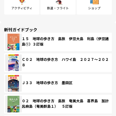
アクティビティ
鉄道・フライト
ショップ
新刊ガイドブック
１５ 地球の歩き方 島旅 伊豆大島 利島（伊豆諸
島①）３訂版
Ｃ０２ 地球の歩き方 ハワイ島 ２０２７～２０２
８
Ｊ３３ 地球の歩き方 墨田区
０２ 地球の歩き方 島旅 奄美大島 喜界島 加計
呂麻島（奄美群島１） ５訂版