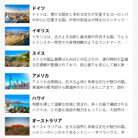
の城塞都市、穏やかなビーチリゾートまで多彩な表情を見
といった象徴的なスポットから、田舎町の古風な美しさま
せる。地方によって風土や気候が異なるスペインはその個
ドイツ
で、幅広い魅力が詰まっている。華麗な宮殿、歴史的な大
性で訪れる人を魅了する。 なお、新着のスペイン情報は
コ
聖堂、美しいビーチ、そして豊かな自然が、訪れる者を心
ドイツは、豊かな歴史と多彩な文化が交差するヨーロッパ
ンテンツ一覧
を参照してほしい。
から魅了する。また、フランスは美食の国としても知ら
の中心に位置する国。中世の街並みが残るロマンチック街
れ、フランス料理はユネスコ無形文化遺産にも登録されて
道から、未来を先取りするようなモダンな都市まで多様な
イギリス
いる。シャンパンの発祥地であるランス、プロヴァンスの
顔を持つこの国は、どこを歩いても飽きることがない。ベ
香り高いラベンダー畑など、多彩な楽しみ方が可能だ。さ
ルリンの文化的活気、バイエルン州のアルプスの絶景、そ
イギリスは、古きよき伝統と最先端が共存する国。ウェス
らに、パリ以外の地域にも魅力が溢れており、どの街角に
してライン川沿いのワイン畑といった風景は必見。ビール
トミンスター寺院や大英博物館のようなランドマーク、歴
も豊かな歴史と文化が息づいている。パリ以外の個性あふ
とソーセージを味わいながら地元の人と過ごす楽しい時間
史ある大学都市、美しい丘陵地帯や牧歌的な風景など、エ
れる地方に足を運ぶとそれぞれで全く異なる文化を体験で
スイス
は、お酒好きな人にはぜひ体験してほしい。 なお、新着の
リアごとに異なる魅力がある。また、優雅なアフタヌーン
きるだろう。 なお、新着のフランス情報は
コンテンツ一覧
ドイツ情報は
コンテンツ一覧
を参照してほしい。
ティー、ビール好きにはたまらない英国パブ、サッカー観
スイスの国土面積は九州ほどの広さだが、運行時刻が正確
を参照してほしい。
戦など、本場だからこそできる体験も豊富。イギリスを旅
な交通網が整備されており、初心者でも安心して個人旅行
して楽しみつくそう。 なお、新着のイギリス情報は
コンテ
を楽しめる。日本同様に時刻表どおりの旅が可能だ。中世
アメリカ
ンツ一覧
を参照してほしい。
の建物がそのまま残る町や、スイスならではのユニークな
博物館もあり、アルプス観光だけでなく町歩きも満喫する
アメリカ合衆国は、広大な土地と多様な文化が魅力の国。
ことができる。国民の所得が高いため物価も高いが、旅行
東海岸の都市部から西海岸のカリフォルニアまで、訪れる
者向けの交通パス提供のサービスもあり、うまく活用すれ
場所ごとに異なる風景と体験が待っている。ニューヨーク
ハワイ
ば市内交通費無料で観光を楽しむこともできる。 なお、新
のような巨大都市は、観光、ショッピング、エンターテイ
着のスイス情報は
コンテンツ一覧
を参照してほしい。
ンメントが詰まった刺激的なスポットだ。一方、アメリカ
年間を通じて温暖な気候に恵まれ、多くの島で構成される
西部には大自然が広がり、グランドキャニオンやイエロー
ハワイは、どの島も独自の魅力をもっている。大自然の神
ストーン国立公園といった絶景が堪能できる。さらに、南
秘を感じたいなら、火山が生み出した壮大な景観を誇るハ
オーストラリア
部のニューオーリンズでは、音楽と美食が融合した独特の
ワイ島は見逃せない。また、定番の観光地といえばオアフ
文化が魅力。旅行者はアメリカの各地域で異なる魅力を楽
島だが、静かな自然を求めるならマウイ島やカウアイ島が
オーストラリアは、壮大な自然と多様な文化が魅力の国。
しみながら、その多様性と豊かな歴史を感じることができ
おすすめ。エメラルドグリーンに輝く海をはじめ、豊かな
シドニーのシンボルであるシドニー・オペラハウス、オー
るだろう。車でのロードトリップや列車の旅も、アメリカ
文化や歴史が息づいている。「アロハスピリット」と呼ば
ストラリア東海岸北部に広がる大サンゴ礁地帯グレートバ