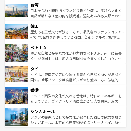
ならではの贅沢な旅のスタイルだ。 なお、新着のアメリカ
台湾
れるおもてなしの心で訪れる人々を迎えてくれるハワイの
リアリーフや大陸中央部にそびえるウルル（エアーズロッ
情報は
コンテンツ一覧
を参照してほしい。
人々、おいしいローカルフードやハワイアンミュージッ
ク）、タスマニアの美しい原生林やケアンズの熱帯雨林な
日本から約４時間ほどでたどり着く台湾は、多彩な文化と
ク、伝統的なフラダンスなど、すべてがハワイの魅力を彩
ど、見どころがたくさん。また、カフェやワイン、オージ
自然が織りなす魅力的な観光地。活気あふれる大都市の台
っている。訪れるたびに新しい発見と感動が待っているハ
ービーフなどの食文化も豊かで、美味しいものであふれて
北やノスタルジックな町並みが人気な九份（ジォウフェ
ワイを、存分に味わってほしい。 なお、新着のハワイ情報
韓国
いる。アクティビティも充実しており、サーフィンやダイ
ン）、静ひつな山岳地帯である台湾東部など、都市の喧騒
は
コンテンツ一覧
を参照してほしい。
ビング、ハイキングなど、アウトドア好きにはたまらな
と山間の静けさが共存しており、訪れる人に新しい発見と
歴史ある王朝文化が残る一方で、最先端のファッションやK
い。オーストラリアの多彩な魅力を存分に味わいつくそ
驚きをもたらしてくれる。また、奥深い台湾の食文化も魅
-POPで世界を席巻している韓国。首都ソウルの宮殿や伝統
う。 なお、新着のオーストラリア情報は
コンテンツ一覧
を
力で、夜市などの屋台グルメから高級料理、ヘルシーで美
家屋が並ぶエリアでは韓国の歴史と文化に浸ることがで
参照してほしい。
ベトナム
容にもいいと評判のスイーツなど、バラエティ豊かな料理
き、地方に足を延ばせば四季折々の自然美を楽しむことが
が味わえる。 なお、新着の台湾情報は
コンテンツ一覧
を参
できる。そして、キムチや焼肉、絶品のストリートフード
豊かな自然と多様な文化が魅力的なベトナム。南北に細長
照してほしい。
まで、さまざまな韓国料理が待っている。夜には、韓国な
く伸びる国土には、広大な田園風景や青々とした山々、世
らではのナイトライフも堪能できる。あたたかいホスピタ
界遺産に登録された壮大な自然景観が点在し、都市部では
タイ
リティに包まれながら、韓国の多彩な魅力を心ゆくまで味
急速な発展と共に伝統が息づく。ハノイの古い町並みやホ
わってみてほしい。 なお、新着の韓国情報は
コンテンツ一
ーチミン市のフランス統治時代の建物も、独特の雰囲気を
タイは、東南アジアに位置する豊かな自然と歴史が息づく
覧
を参照してほしい。
醸し出している。また、バラエティの豊かさとおいしさで
国だ。首都バンコクは高層ビルが立ち並ぶ一方、伝統的な
世界中の食通を魅了してやまないベトナム料理も魅力のひ
寺院や市場がいたるところに点在し、古きよき文化と現代
香港
とつ。フォーやバインミー、ベトナムコーヒーなどは、ぜ
の活気が交差している。北部ではチェンマイなどの山岳地
ひ現地で味わいたい。どの地域を訪れてもあたたかい人々
帯で自然と触れ合い、南部ではプーケットやクラビの美し
アジアと西洋の文化が交わる香港は、特有のエネルギーを
が旅行者を迎えてくれるので、きっと忘れられない旅にな
いビーチでリゾート気分を楽しむことができる。タイ料理
もっている。ヴィクトリア湾に広がる壮大な景色、近未来
るはずだ。 なお、新着のベトナム情報は
コンテンツ一覧
を
は世界的に有名で、屋台から高級レストランまで味覚を刺
的なアートスポット、そして歴史と現代が融合した町並
参照してほしい。
シンガポール
激する。気候は一年中温暖で、どの季節にも異なる楽しみ
み、どこを訪れても感動するはず。観光スポットが密集し
が待っている。親しみやすいタイの人々、仏教を中心とし
ており、効率よく見どころを回れるのも魅力。息をのむよ
アジアの交差点として多文化が融合した独自の魅力を放つ
た文化、そして多様な観光資源が、訪れる旅人を魅了し続
うな絶景から文化的な体験まで、香港を存分に楽しみ尽く
シンガポール。未来的な建築物が並ぶマリーナベイ、歴史
ける。 なお、新着のタイ情報は
コンテンツ一覧
を参照して
そう。 なお、新着の香港情報は
コンテンツ一覧
を参照して
と伝統を感じられるエスニックタウン、多数の緑豊かな公