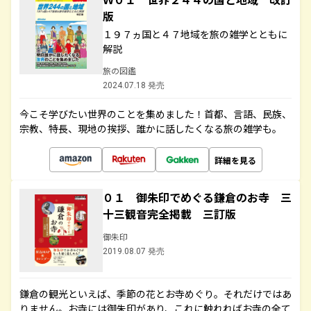
版
１９７ヵ国と４７地域を旅の雑学とともに
解説
旅の図鑑
2024.07.18 発売
今こそ学びたい世界のことを集めました！首都、言語、民族、
宗教、特長、現地の挨拶、誰かに話したくなる旅の雑学も。
詳細を見る
０１ 御朱印でめぐる鎌倉のお寺 三
十三観音完全掲載 三訂版
御朱印
2019.08.07 発売
鎌倉の観光といえば、季節の花とお寺めぐり。それだけではあ
りません。お寺には御朱印があり、これに触れればお寺の全て