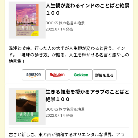
人生観が変わるインドのことばと絶景
１００
BOOKS 旅の名言＆絶景
2022.07.14 発売
混沌と喧噪、行った人の大半が人生観が変わると言う、イン
ド。「地球の歩き方」が贈る、人生を輝かせる名言と癒やしの
絶景集！
詳細を見る
生きる知恵を授かるアラブのことばと
絶景１００
BOOKS 旅の名言＆絶景
2022.07.14 発売
古きと新しき、東と西が調和するオリエンタルな世界、アラ