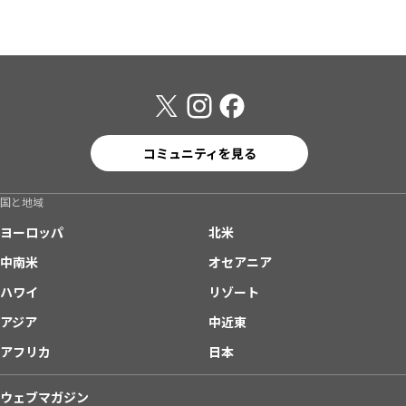
コミュニティを見る
国と地域
ヨーロッパ
北米
中南米
オセアニア
ハワイ
リゾート
アジア
中近東
アフリカ
日本
ウェブマガジン