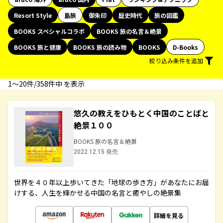
Resort Style
島旅
御朱印
歴史時代
旅の図鑑
BOOKS スペシャルコラボ
BOOKS 旅の名言＆絶景
BOOKS 旅と健康
BOOKS 旅の読み物
BOOKS
D-Books
絞り込み条件を追加
1〜20件/358件中 を表示
悠久の教えをひもとく中国のことばと
絶景１００
BOOKS 旅の名言＆絶景
2022.12.15 発売
世界を４０年以上歩いてきた「地球の歩き方」があなたにお届
けする、人生を輝かせる中国の名言と癒やしの絶景集
詳細を見る