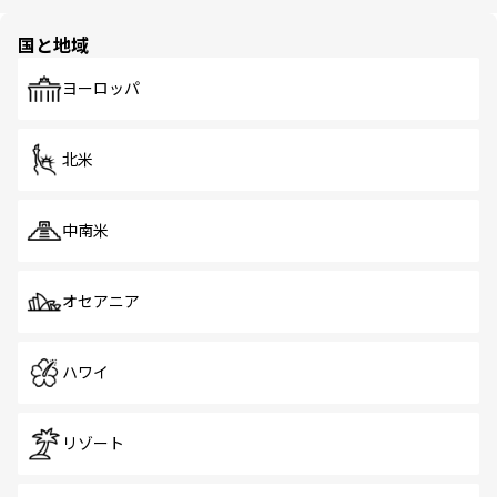
ほしい。
ほしい。
園や自然保護区など、自然が調和した近代的な景観と文化
の多様性あふれるカラフルな町は、どこを歩いても新しい
国と地域
発見がある。さらに、治安のよさや充実した公共交通機関
も、旅行者にとっては魅力的なポイント。グルメも豊富
で、ホーカーズは地元の風情を楽しめる外せないスポット
ヨーロッパ
だ。訪れる人を飽きさせないシンガポールで、多様な魅力
を体感しよう。 なお、新着のシンガポール情報は
コンテン
ツ一覧
を参照してほしい。
北米
中南米
オセアニア
ハワイ
リゾート