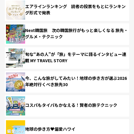
エアラインランキング 読者の投票をもとにランキン
グ形式で発表
Next韓国旅 次の韓国旅行がもっと楽しくなる 旅先・
グルメ・テクニック
旬な“あの人”が「旅」をテーマに語るインタビュー連
載 MY TRAVEL STORY
今、こんな旅がしてみたい！地球の歩き方が選ぶ2026
年絶対行くべき旅先30
コスパもタイパもかなえる！賢者の旅テクニック
地球の歩き方♥偏愛ハワイ