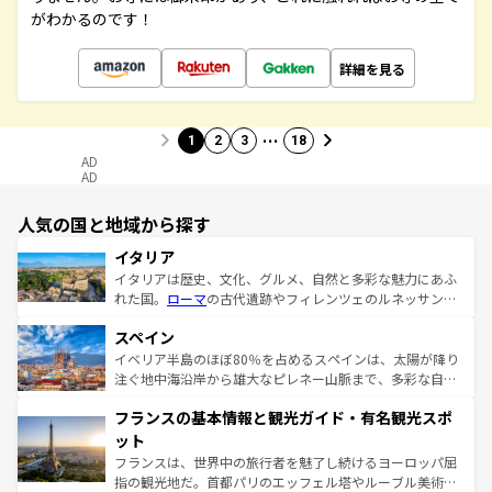
がわかるのです！
詳細を見る
…
1
2
3
18
AD
AD
人気の国と地域から探す
イタリア
イタリアは歴史、文化、グルメ、自然と多彩な魅力にあふ
れた国。
ローマ
の古代遺跡やフィレンツェのルネッサンス
美術、ヴェネツィアの運河など、歴史あるスポットはもち
スペイン
ろん、トスカーナの美しい田園風景やアマルフィ海岸の絶
景など、自然景観も見逃せない。観光の合間には、本場の
イベリア半島のほぼ80％を占めるスペインは、太陽が降り
ピザやパスタなど、絶品のイタリア料理を堪能することも
注ぐ地中海沿岸から雄大なピレネー山脈まで、多彩な自然
できる。朝目覚めてから夜眠るまで、すべての瞬間を楽し
と文化が詰まったヨーロッパ屈指の旅行先だ。多様な地域
フランスの基本情報と観光ガイド・有名観光スポ
ませてくれるイタリアで、忘れられない旅をしてみよう！
文化が根付くこの国では、情熱的なフラメンコ、熱気あふ
なお、新着のイタリア情報は
コンテンツ一覧
を参照してほ
れる闘牛、そして美味しいタパスが生活の一部となってい
ット
しい。
る。首都マドリードの洗練された雰囲気や、バルセロナの
フランスは、世界中の旅行者を魅了し続けるヨーロッパ屈
アートに溢れた街角から、地方では古代ローマ遺跡や中世
指の観光地だ。首都パリのエッフェル塔やルーブル美術館