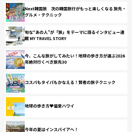
Next韓国旅 次の韓国旅行がもっと楽しくなる 旅先・
グルメ・テクニック
旬な“あの人”が「旅」をテーマに語るインタビュー連
載 MY TRAVEL STORY
今、こんな旅がしてみたい！地球の歩き方が選ぶ2026
年絶対行くべき旅先30
コスパもタイパもかなえる！賢者の旅テクニック
地球の歩き方♥偏愛ハワイ
今年の夏はインスパイアへ！