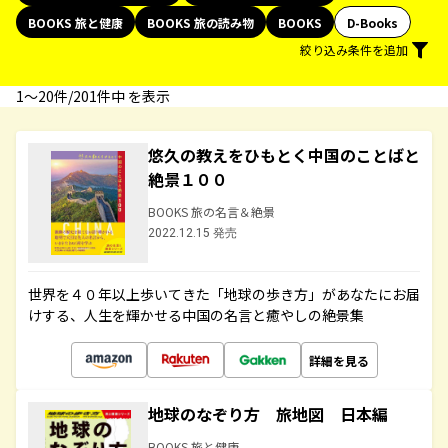
BOOKS 旅と健康
BOOKS 旅の読み物
BOOKS
D-Books
絞り込み条件を追加
1〜20件/201件中 を表示
悠久の教えをひもとく中国のことばと
絶景１００
BOOKS 旅の名言＆絶景
2022.12.15 発売
世界を４０年以上歩いてきた「地球の歩き方」があなたにお届
けする、人生を輝かせる中国の名言と癒やしの絶景集
詳細を見る
地球のなぞり方 旅地図 日本編
BOOKS 旅と健康