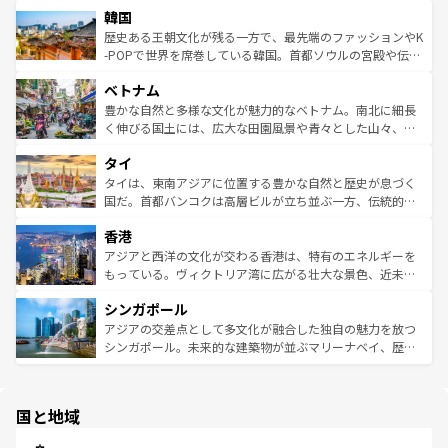
ワイを、存分に味わってほしい。 なお、新着のハワイ情報
韓国
いる。アクティビティも充実しており、サーフィンやダイ
ン）、静ひつな山岳地帯である台湾東部など、都市の喧騒
は
コンテンツ一覧
を参照してほしい。
ビング、ハイキングなど、アウトドア好きにはたまらな
と山間の静けさが共存しており、訪れる人に新しい発見と
歴史ある王朝文化が残る一方で、最先端のファッションやK
い。オーストラリアの多彩な魅力を存分に味わいつくそ
驚きをもたらしてくれる。また、奥深い台湾の食文化も魅
-POPで世界を席巻している韓国。首都ソウルの宮殿や伝統
う。 なお、新着のオーストラリア情報は
コンテンツ一覧
を
力で、夜市などの屋台グルメから高級料理、ヘルシーで美
家屋が並ぶエリアでは韓国の歴史と文化に浸ることがで
参照してほしい。
ベトナム
容にもいいと評判のスイーツなど、バラエティ豊かな料理
き、地方に足を延ばせば四季折々の自然美を楽しむことが
が味わえる。 なお、新着の台湾情報は
コンテンツ一覧
を参
できる。そして、キムチや焼肉、絶品のストリートフード
豊かな自然と多様な文化が魅力的なベトナム。南北に細長
照してほしい。
まで、さまざまな韓国料理が待っている。夜には、韓国な
く伸びる国土には、広大な田園風景や青々とした山々、世
らではのナイトライフも堪能できる。あたたかいホスピタ
界遺産に登録された壮大な自然景観が点在し、都市部では
タイ
リティに包まれながら、韓国の多彩な魅力を心ゆくまで味
急速な発展と共に伝統が息づく。ハノイの古い町並みやホ
わってみてほしい。 なお、新着の韓国情報は
コンテンツ一
ーチミン市のフランス統治時代の建物も、独特の雰囲気を
タイは、東南アジアに位置する豊かな自然と歴史が息づく
覧
を参照してほしい。
醸し出している。また、バラエティの豊かさとおいしさで
国だ。首都バンコクは高層ビルが立ち並ぶ一方、伝統的な
世界中の食通を魅了してやまないベトナム料理も魅力のひ
寺院や市場がいたるところに点在し、古きよき文化と現代
香港
とつ。フォーやバインミー、ベトナムコーヒーなどは、ぜ
の活気が交差している。北部ではチェンマイなどの山岳地
ひ現地で味わいたい。どの地域を訪れてもあたたかい人々
帯で自然と触れ合い、南部ではプーケットやクラビの美し
アジアと西洋の文化が交わる香港は、特有のエネルギーを
が旅行者を迎えてくれるので、きっと忘れられない旅にな
いビーチでリゾート気分を楽しむことができる。タイ料理
もっている。ヴィクトリア湾に広がる壮大な景色、近未来
るはずだ。 なお、新着のベトナム情報は
コンテンツ一覧
を
は世界的に有名で、屋台から高級レストランまで味覚を刺
的なアートスポット、そして歴史と現代が融合した町並
参照してほしい。
シンガポール
激する。気候は一年中温暖で、どの季節にも異なる楽しみ
み、どこを訪れても感動するはず。観光スポットが密集し
が待っている。親しみやすいタイの人々、仏教を中心とし
ており、効率よく見どころを回れるのも魅力。息をのむよ
アジアの交差点として多文化が融合した独自の魅力を放つ
た文化、そして多様な観光資源が、訪れる旅人を魅了し続
うな絶景から文化的な体験まで、香港を存分に楽しみ尽く
シンガポール。未来的な建築物が並ぶマリーナベイ、歴史
ける。 なお、新着のタイ情報は
コンテンツ一覧
を参照して
そう。 なお、新着の香港情報は
コンテンツ一覧
を参照して
と伝統を感じられるエスニックタウン、多数の緑豊かな公
ほしい。
ほしい。
園や自然保護区など、自然が調和した近代的な景観と文化
の多様性あふれるカラフルな町は、どこを歩いても新しい
国と地域
発見がある。さらに、治安のよさや充実した公共交通機関
も、旅行者にとっては魅力的なポイント。グルメも豊富