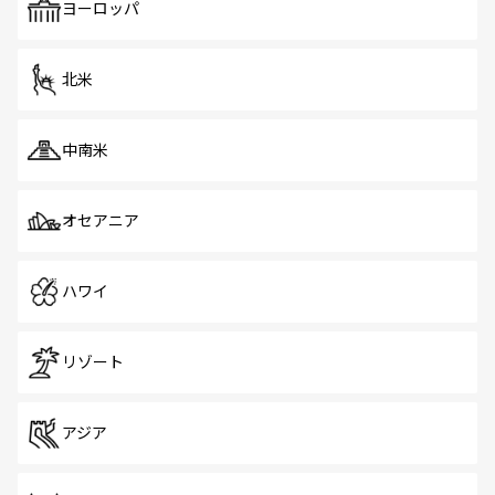
で、ホーカーズは地元の風情を楽しめる外せないスポット
ヨーロッパ
だ。訪れる人を飽きさせないシンガポールで、多様な魅力
を体感しよう。 なお、新着のシンガポール情報は
コンテン
ツ一覧
を参照してほしい。
北米
中南米
オセアニア
ハワイ
リゾート
アジア