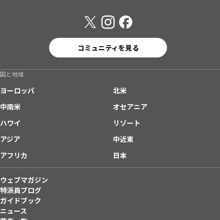
コミュニティを見る
国と地域
ヨーロッパ
北米
中南米
オセアニア
ハワイ
リゾート
アジア
中近東
アフリカ
日本
ウェブマガジン
特派員ブログ
ガイドブック
ニュース