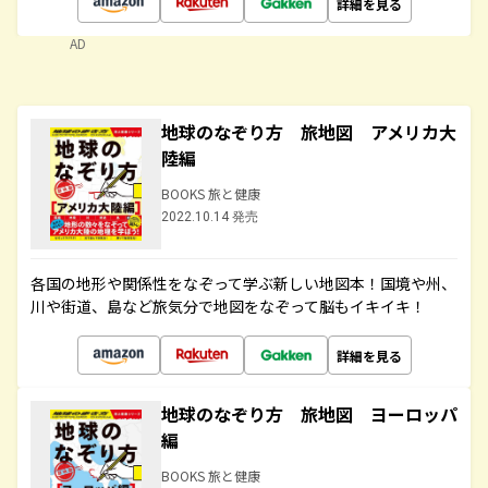
詳細を見る
AD
地球のなぞり方 旅地図 アメリカ大
陸編
BOOKS 旅と健康
2022.10.14 発売
各国の地形や関係性をなぞって学ぶ新しい地図本！国境や州、
川や街道、島など旅気分で地図をなぞって脳もイキイキ！
詳細を見る
地球のなぞり方 旅地図 ヨーロッパ
編
BOOKS 旅と健康