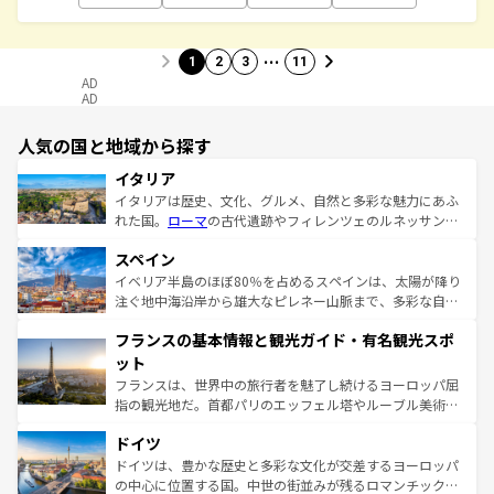
…
1
2
3
11
AD
AD
人気の国と地域から探す
イタリア
イタリアは歴史、文化、グルメ、自然と多彩な魅力にあふ
れた国。
ローマ
の古代遺跡やフィレンツェのルネッサンス
美術、ヴェネツィアの運河など、歴史あるスポットはもち
スペイン
ろん、トスカーナの美しい田園風景やアマルフィ海岸の絶
景など、自然景観も見逃せない。観光の合間には、本場の
イベリア半島のほぼ80％を占めるスペインは、太陽が降り
ピザやパスタなど、絶品のイタリア料理を堪能することも
注ぐ地中海沿岸から雄大なピレネー山脈まで、多彩な自然
できる。朝目覚めてから夜眠るまで、すべての瞬間を楽し
と文化が詰まったヨーロッパ屈指の旅行先だ。多様な地域
フランスの基本情報と観光ガイド・有名観光スポ
ませてくれるイタリアで、忘れられない旅をしてみよう！
文化が根付くこの国では、情熱的なフラメンコ、熱気あふ
なお、新着のイタリア情報は
コンテンツ一覧
を参照してほ
れる闘牛、そして美味しいタパスが生活の一部となってい
ット
しい。
る。首都マドリードの洗練された雰囲気や、バルセロナの
フランスは、世界中の旅行者を魅了し続けるヨーロッパ屈
アートに溢れた街角から、地方では古代ローマ遺跡や中世
指の観光地だ。首都パリのエッフェル塔やルーブル美術館
の城塞都市、穏やかなビーチリゾートまで多彩な表情を見
といった象徴的なスポットから、田舎町の古風な美しさま
せる。地方によって風土や気候が異なるスペインはその個
ドイツ
で、幅広い魅力が詰まっている。華麗な宮殿、歴史的な大
性で訪れる人を魅了する。 なお、新着のスペイン情報は
コ
聖堂、美しいビーチ、そして豊かな自然が、訪れる者を心
ドイツは、豊かな歴史と多彩な文化が交差するヨーロッパ
ンテンツ一覧
を参照してほしい。
から魅了する。また、フランスは美食の国としても知ら
の中心に位置する国。中世の街並みが残るロマンチック街