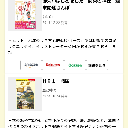
御朱印はじめました 関東の神社 週
末開運さんぽ
御朱印
2016.12.22 発売
大ヒット「地球の歩き方 御朱印シリーズ」では初めてのコミ
ックエッセイ。イラストレーター柴田かおるが書きおろしまし
た
詳細を見る
Ｈ０１ 戦国
歴史時代
2025.10.23 発売
日本の城や古戦場、武将ゆかりの史跡、展示施設など、戦国時
代にまつわるスポットを徹底ガイドする歴史ファン必携の一