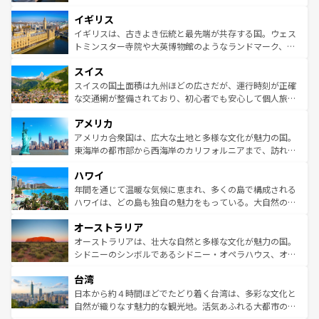
れ、フランス料理はユネスコ無形文化遺産にも登録されて
道から、未来を先取りするようなモダンな都市まで多様な
イギリス
いる。シャンパンの発祥地であるランス、プロヴァンスの
顔を持つこの国は、どこを歩いても飽きることがない。ベ
香り高いラベンダー畑など、多彩な楽しみ方が可能だ。さ
ルリンの文化的活気、バイエルン州のアルプスの絶景、そ
イギリスは、古きよき伝統と最先端が共存する国。ウェス
らに、パリ以外の地域にも魅力が溢れており、どの街角に
してライン川沿いのワイン畑といった風景は必見。ビール
トミンスター寺院や大英博物館のようなランドマーク、歴
も豊かな歴史と文化が息づいている。パリ以外の個性あふ
とソーセージを味わいながら地元の人と過ごす楽しい時間
史ある大学都市、美しい丘陵地帯や牧歌的な風景など、エ
れる地方に足を運ぶとそれぞれで全く異なる文化を体験で
スイス
は、お酒好きな人にはぜひ体験してほしい。 なお、新着の
リアごとに異なる魅力がある。また、優雅なアフタヌーン
きるだろう。 なお、新着のフランス情報は
コンテンツ一覧
ドイツ情報は
コンテンツ一覧
を参照してほしい。
ティー、ビール好きにはたまらない英国パブ、サッカー観
スイスの国土面積は九州ほどの広さだが、運行時刻が正確
を参照してほしい。
戦など、本場だからこそできる体験も豊富。イギリスを旅
な交通網が整備されており、初心者でも安心して個人旅行
して楽しみつくそう。 なお、新着のイギリス情報は
コンテ
を楽しめる。日本同様に時刻表どおりの旅が可能だ。中世
アメリカ
ンツ一覧
を参照してほしい。
の建物がそのまま残る町や、スイスならではのユニークな
博物館もあり、アルプス観光だけでなく町歩きも満喫する
アメリカ合衆国は、広大な土地と多様な文化が魅力の国。
ことができる。国民の所得が高いため物価も高いが、旅行
東海岸の都市部から西海岸のカリフォルニアまで、訪れる
者向けの交通パス提供のサービスもあり、うまく活用すれ
場所ごとに異なる風景と体験が待っている。ニューヨーク
ハワイ
ば市内交通費無料で観光を楽しむこともできる。 なお、新
のような巨大都市は、観光、ショッピング、エンターテイ
着のスイス情報は
コンテンツ一覧
を参照してほしい。
ンメントが詰まった刺激的なスポットだ。一方、アメリカ
年間を通じて温暖な気候に恵まれ、多くの島で構成される
西部には大自然が広がり、グランドキャニオンやイエロー
ハワイは、どの島も独自の魅力をもっている。大自然の神
ストーン国立公園といった絶景が堪能できる。さらに、南
秘を感じたいなら、火山が生み出した壮大な景観を誇るハ
オーストラリア
部のニューオーリンズでは、音楽と美食が融合した独特の
ワイ島は見逃せない。また、定番の観光地といえばオアフ
文化が魅力。旅行者はアメリカの各地域で異なる魅力を楽
島だが、静かな自然を求めるならマウイ島やカウアイ島が
オーストラリアは、壮大な自然と多様な文化が魅力の国。
しみながら、その多様性と豊かな歴史を感じることができ
おすすめ。エメラルドグリーンに輝く海をはじめ、豊かな
シドニーのシンボルであるシドニー・オペラハウス、オー
るだろう。車でのロードトリップや列車の旅も、アメリカ
文化や歴史が息づいている。「アロハスピリット」と呼ば
ストラリア東海岸北部に広がる大サンゴ礁地帯グレートバ
ならではの贅沢な旅のスタイルだ。 なお、新着のアメリカ
台湾
れるおもてなしの心で訪れる人々を迎えてくれるハワイの
リアリーフや大陸中央部にそびえるウルル（エアーズロッ
情報は
コンテンツ一覧
を参照してほしい。
人々、おいしいローカルフードやハワイアンミュージッ
ク）、タスマニアの美しい原生林やケアンズの熱帯雨林な
日本から約４時間ほどでたどり着く台湾は、多彩な文化と
ク、伝統的なフラダンスなど、すべてがハワイの魅力を彩
ど、見どころがたくさん。また、カフェやワイン、オージ
自然が織りなす魅力的な観光地。活気あふれる大都市の台
っている。訪れるたびに新しい発見と感動が待っているハ
ービーフなどの食文化も豊かで、美味しいものであふれて
北やノスタルジックな町並みが人気な九份（ジォウフェ