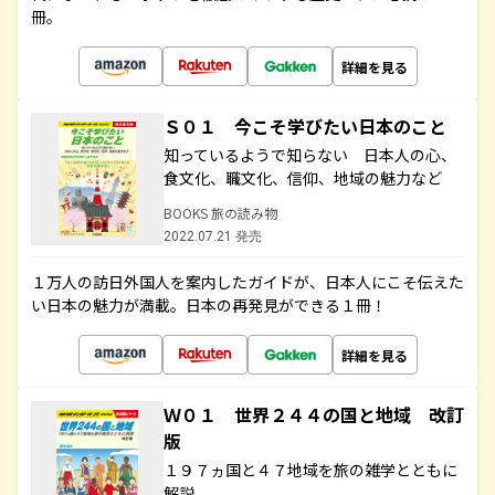
冊。
詳細を見る
Ｓ０１ 今こそ学びたい日本のこと
知っているようで知らない 日本人の心、
食文化、職文化、信仰、地域の魅力など
BOOKS 旅の読み物
2022.07.21 発売
１万人の訪日外国人を案内したガイドが、日本人にこそ伝えた
い日本の魅力が満載。日本の再発見ができる１冊！
詳細を見る
Ｗ０１ 世界２４４の国と地域 改訂
版
１９７ヵ国と４７地域を旅の雑学とともに
解説