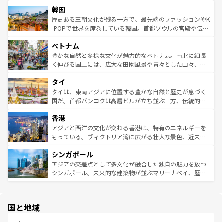
ービーフなどの食文化も豊かで、美味しいものであふれて
北やノスタルジックな町並みが人気な九份（ジォウフェ
ワイを、存分に味わってほしい。 なお、新着のハワイ情報
韓国
いる。アクティビティも充実しており、サーフィンやダイ
ン）、静ひつな山岳地帯である台湾東部など、都市の喧騒
は
コンテンツ一覧
を参照してほしい。
ビング、ハイキングなど、アウトドア好きにはたまらな
と山間の静けさが共存しており、訪れる人に新しい発見と
歴史ある王朝文化が残る一方で、最先端のファッションやK
い。オーストラリアの多彩な魅力を存分に味わいつくそ
驚きをもたらしてくれる。また、奥深い台湾の食文化も魅
-POPで世界を席巻している韓国。首都ソウルの宮殿や伝統
う。 なお、新着のオーストラリア情報は
コンテンツ一覧
を
力で、夜市などの屋台グルメから高級料理、ヘルシーで美
家屋が並ぶエリアでは韓国の歴史と文化に浸ることがで
参照してほしい。
ベトナム
容にもいいと評判のスイーツなど、バラエティ豊かな料理
き、地方に足を延ばせば四季折々の自然美を楽しむことが
が味わえる。 なお、新着の台湾情報は
コンテンツ一覧
を参
できる。そして、キムチや焼肉、絶品のストリートフード
豊かな自然と多様な文化が魅力的なベトナム。南北に細長
照してほしい。
まで、さまざまな韓国料理が待っている。夜には、韓国な
く伸びる国土には、広大な田園風景や青々とした山々、世
らではのナイトライフも堪能できる。あたたかいホスピタ
界遺産に登録された壮大な自然景観が点在し、都市部では
タイ
リティに包まれながら、韓国の多彩な魅力を心ゆくまで味
急速な発展と共に伝統が息づく。ハノイの古い町並みやホ
わってみてほしい。 なお、新着の韓国情報は
コンテンツ一
ーチミン市のフランス統治時代の建物も、独特の雰囲気を
タイは、東南アジアに位置する豊かな自然と歴史が息づく
覧
を参照してほしい。
醸し出している。また、バラエティの豊かさとおいしさで
国だ。首都バンコクは高層ビルが立ち並ぶ一方、伝統的な
世界中の食通を魅了してやまないベトナム料理も魅力のひ
寺院や市場がいたるところに点在し、古きよき文化と現代
香港
とつ。フォーやバインミー、ベトナムコーヒーなどは、ぜ
の活気が交差している。北部ではチェンマイなどの山岳地
ひ現地で味わいたい。どの地域を訪れてもあたたかい人々
帯で自然と触れ合い、南部ではプーケットやクラビの美し
アジアと西洋の文化が交わる香港は、特有のエネルギーを
が旅行者を迎えてくれるので、きっと忘れられない旅にな
いビーチでリゾート気分を楽しむことができる。タイ料理
もっている。ヴィクトリア湾に広がる壮大な景色、近未来
るはずだ。 なお、新着のベトナム情報は
コンテンツ一覧
を
は世界的に有名で、屋台から高級レストランまで味覚を刺
的なアートスポット、そして歴史と現代が融合した町並
参照してほしい。
シンガポール
激する。気候は一年中温暖で、どの季節にも異なる楽しみ
み、どこを訪れても感動するはず。観光スポットが密集し
が待っている。親しみやすいタイの人々、仏教を中心とし
ており、効率よく見どころを回れるのも魅力。息をのむよ
アジアの交差点として多文化が融合した独自の魅力を放つ
た文化、そして多様な観光資源が、訪れる旅人を魅了し続
うな絶景から文化的な体験まで、香港を存分に楽しみ尽く
シンガポール。未来的な建築物が並ぶマリーナベイ、歴史
ける。 なお、新着のタイ情報は
コンテンツ一覧
を参照して
そう。 なお、新着の香港情報は
コンテンツ一覧
を参照して
と伝統を感じられるエスニックタウン、多数の緑豊かな公
ほしい。
ほしい。
園や自然保護区など、自然が調和した近代的な景観と文化
の多様性あふれるカラフルな町は、どこを歩いても新しい
国と地域
発見がある。さらに、治安のよさや充実した公共交通機関
も、旅行者にとっては魅力的なポイント。グルメも豊富