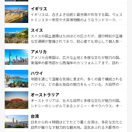
れ、フランス料理はユネスコ無形文化遺産にも登録されて
道から、未来を先取りするようなモダンな都市まで多様な
イギリス
いる。シャンパンの発祥地であるランス、プロヴァンスの
顔を持つこの国は、どこを歩いても飽きることがない。ベ
香り高いラベンダー畑など、多彩な楽しみ方が可能だ。さ
ルリンの文化的活気、バイエルン州のアルプスの絶景、そ
イギリスは、古きよき伝統と最先端が共存する国。ウェス
らに、パリ以外の地域にも魅力が溢れており、どの街角に
してライン川沿いのワイン畑といった風景は必見。ビール
トミンスター寺院や大英博物館のようなランドマーク、歴
も豊かな歴史と文化が息づいている。パリ以外の個性あふ
とソーセージを味わいながら地元の人と過ごす楽しい時間
史ある大学都市、美しい丘陵地帯や牧歌的な風景など、エ
れる地方に足を運ぶとそれぞれで全く異なる文化を体験で
スイス
は、お酒好きな人にはぜひ体験してほしい。 なお、新着の
リアごとに異なる魅力がある。また、優雅なアフタヌーン
きるだろう。 なお、新着のフランス情報は
コンテンツ一覧
ドイツ情報は
コンテンツ一覧
を参照してほしい。
ティー、ビール好きにはたまらない英国パブ、サッカー観
スイスの国土面積は九州ほどの広さだが、運行時刻が正確
を参照してほしい。
戦など、本場だからこそできる体験も豊富。イギリスを旅
な交通網が整備されており、初心者でも安心して個人旅行
して楽しみつくそう。 なお、新着のイギリス情報は
コンテ
を楽しめる。日本同様に時刻表どおりの旅が可能だ。中世
アメリカ
ンツ一覧
を参照してほしい。
の建物がそのまま残る町や、スイスならではのユニークな
博物館もあり、アルプス観光だけでなく町歩きも満喫する
アメリカ合衆国は、広大な土地と多様な文化が魅力の国。
ことができる。国民の所得が高いため物価も高いが、旅行
東海岸の都市部から西海岸のカリフォルニアまで、訪れる
者向けの交通パス提供のサービスもあり、うまく活用すれ
場所ごとに異なる風景と体験が待っている。ニューヨーク
ハワイ
ば市内交通費無料で観光を楽しむこともできる。 なお、新
のような巨大都市は、観光、ショッピング、エンターテイ
着のスイス情報は
コンテンツ一覧
を参照してほしい。
ンメントが詰まった刺激的なスポットだ。一方、アメリカ
年間を通じて温暖な気候に恵まれ、多くの島で構成される
西部には大自然が広がり、グランドキャニオンやイエロー
ハワイは、どの島も独自の魅力をもっている。大自然の神
ストーン国立公園といった絶景が堪能できる。さらに、南
秘を感じたいなら、火山が生み出した壮大な景観を誇るハ
オーストラリア
部のニューオーリンズでは、音楽と美食が融合した独特の
ワイ島は見逃せない。また、定番の観光地といえばオアフ
文化が魅力。旅行者はアメリカの各地域で異なる魅力を楽
島だが、静かな自然を求めるならマウイ島やカウアイ島が
オーストラリアは、壮大な自然と多様な文化が魅力の国。
しみながら、その多様性と豊かな歴史を感じることができ
おすすめ。エメラルドグリーンに輝く海をはじめ、豊かな
シドニーのシンボルであるシドニー・オペラハウス、オー
るだろう。車でのロードトリップや列車の旅も、アメリカ
文化や歴史が息づいている。「アロハスピリット」と呼ば
ストラリア東海岸北部に広がる大サンゴ礁地帯グレートバ
ならではの贅沢な旅のスタイルだ。 なお、新着のアメリカ
台湾
れるおもてなしの心で訪れる人々を迎えてくれるハワイの
リアリーフや大陸中央部にそびえるウルル（エアーズロッ
情報は
コンテンツ一覧
を参照してほしい。
人々、おいしいローカルフードやハワイアンミュージッ
ク）、タスマニアの美しい原生林やケアンズの熱帯雨林な
日本から約４時間ほどでたどり着く台湾は、多彩な文化と
ク、伝統的なフラダンスなど、すべてがハワイの魅力を彩
ど、見どころがたくさん。また、カフェやワイン、オージ
自然が織りなす魅力的な観光地。活気あふれる大都市の台
っている。訪れるたびに新しい発見と感動が待っているハ