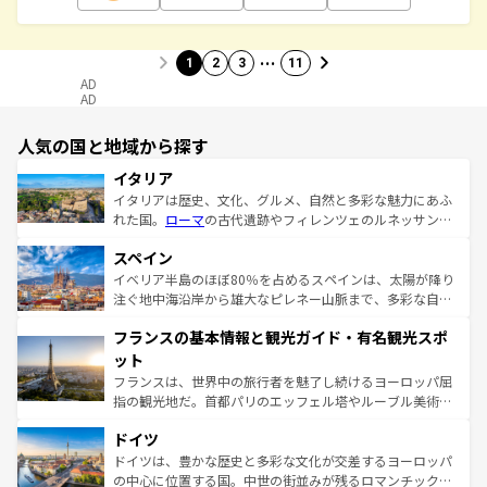
…
1
2
3
11
AD
AD
人気の国と地域から探す
イタリア
イタリアは歴史、文化、グルメ、自然と多彩な魅力にあふ
れた国。
ローマ
の古代遺跡やフィレンツェのルネッサンス
美術、ヴェネツィアの運河など、歴史あるスポットはもち
スペイン
ろん、トスカーナの美しい田園風景やアマルフィ海岸の絶
景など、自然景観も見逃せない。観光の合間には、本場の
イベリア半島のほぼ80％を占めるスペインは、太陽が降り
ピザやパスタなど、絶品のイタリア料理を堪能することも
注ぐ地中海沿岸から雄大なピレネー山脈まで、多彩な自然
できる。朝目覚めてから夜眠るまで、すべての瞬間を楽し
と文化が詰まったヨーロッパ屈指の旅行先だ。多様な地域
フランスの基本情報と観光ガイド・有名観光スポ
ませてくれるイタリアで、忘れられない旅をしてみよう！
文化が根付くこの国では、情熱的なフラメンコ、熱気あふ
なお、新着のイタリア情報は
コンテンツ一覧
を参照してほ
れる闘牛、そして美味しいタパスが生活の一部となってい
ット
しい。
る。首都マドリードの洗練された雰囲気や、バルセロナの
フランスは、世界中の旅行者を魅了し続けるヨーロッパ屈
アートに溢れた街角から、地方では古代ローマ遺跡や中世
指の観光地だ。首都パリのエッフェル塔やルーブル美術館
の城塞都市、穏やかなビーチリゾートまで多彩な表情を見
といった象徴的なスポットから、田舎町の古風な美しさま
せる。地方によって風土や気候が異なるスペインはその個
ドイツ
で、幅広い魅力が詰まっている。華麗な宮殿、歴史的な大
性で訪れる人を魅了する。 なお、新着のスペイン情報は
コ
聖堂、美しいビーチ、そして豊かな自然が、訪れる者を心
ドイツは、豊かな歴史と多彩な文化が交差するヨーロッパ
ンテンツ一覧
を参照してほしい。
から魅了する。また、フランスは美食の国としても知ら
の中心に位置する国。中世の街並みが残るロマンチック街