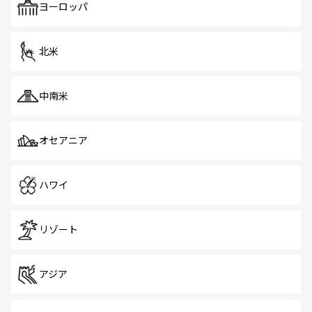
で、ホーカーズは地元の風情を楽しめる外せないスポット
ヨーロッパ
だ。訪れる人を飽きさせないシンガポールで、多様な魅力
を体感しよう。 なお、新着のシンガポール情報は
コンテン
ツ一覧
を参照してほしい。
北米
中南米
オセアニア
ハワイ
リゾート
アジア