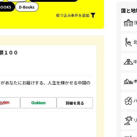
BOOKS
D-Books
国と地
絞り込み条件を追加
景１００
」があなたにお届けする、人生を輝かせる中国の
詳細を見る