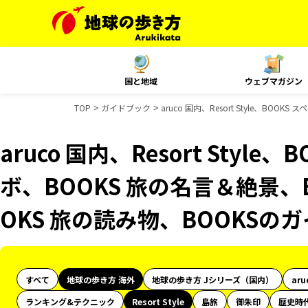
国と地域
ウェブマガジン
TOP
ガイドブック
aruco 国内、Resort Style、B
aruco 国内、Resort Styl
ボ、BOOKS 旅の名言＆絶景、
OKS 旅の読み物、BOOKSの
すべて
地球の歩き方 海外
地球の歩き方 Jシリーズ（国内）
aru
ランキング&テクニック
Resort Style
島旅
御朱印
歴史時