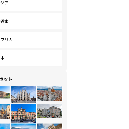
アジア
中近東
アフリカ
日本
ポット