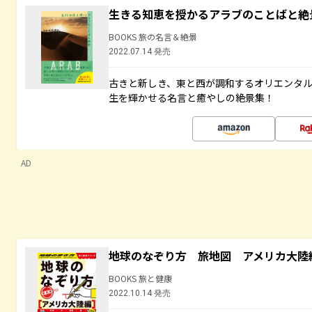
生きる知恵を授かるアラブのことばと絶
BOOKS 旅の名言＆絶景
2022.07.14 発売
古きと新しき、東と西が調和するオリエンタ
生を輝かせる名言と癒やしの絶景集！
AD
地球のなぞり方 旅地図 アメリカ大陸
BOOKS 旅と健康
2022.10.14 発売