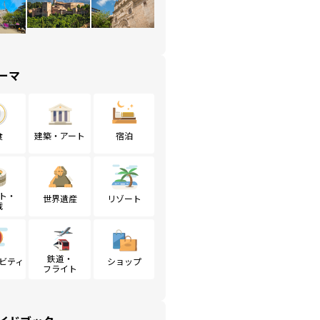
ーマ
食
建築・アート
宿泊
ト・
世界遺産
リゾート
戦
鉄道・
ビティ
ショップ
フライト