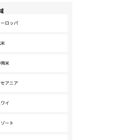
域
ヨーロッパ
北米
中南米
オセアニア
ハワイ
リゾート