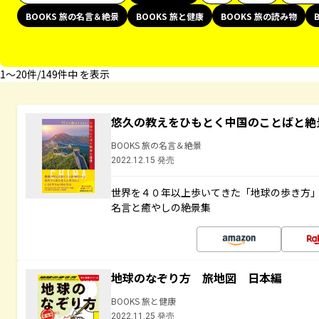
BOOKS 旅の名言＆絶景
BOOKS 旅と健康
BOOKS 旅の読み物
1〜20件/149件中 を表示
悠久の教えをひもとく中国のことばと絶
BOOKS 旅の名言＆絶景
2022.12.15 発売
世界を４０年以上歩いてきた「地球の歩き方
名言と癒やしの絶景集
地球のなぞり方 旅地図 日本編
BOOKS 旅と健康
2022.11.25 発売