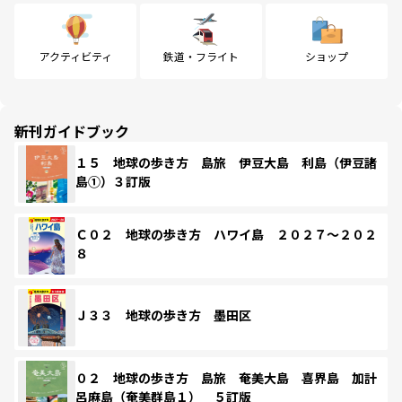
アクティビティ
鉄道・フライト
ショップ
新刊ガイドブック
１５ 地球の歩き方 島旅 伊豆大島 利島（伊豆諸
島①）３訂版
Ｃ０２ 地球の歩き方 ハワイ島 ２０２７～２０２
８
Ｊ３３ 地球の歩き方 墨田区
０２ 地球の歩き方 島旅 奄美大島 喜界島 加計
呂麻島（奄美群島１） ５訂版