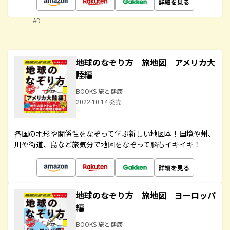
詳細を見る
AD
地球のなぞり方 旅地図 アメリカ大
陸編
BOOKS 旅と健康
2022.10.14 発売
各国の地形や関係性をなぞって学ぶ新しい地図本！国境や州、
川や街道、島など旅気分で地図をなぞって脳もイキイキ！
詳細を見る
地球のなぞり方 旅地図 ヨーロッパ
編
BOOKS 旅と健康