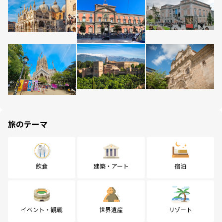
旅のテーマ
飲食
建築・アート
宿泊
イベント・観戦
世界遺産
リゾート