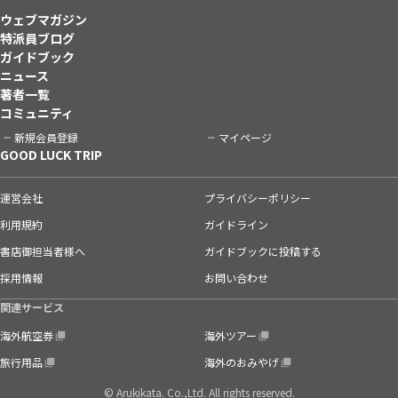
ウェブマガジン
特派員ブログ
ガイドブック
ニュース
著者一覧
コミュニティ
新規会員登録
マイページ
GOOD LUCK TRIP
運営会社
プライバシーポリシー
利用規約
ガイドライン
書店御担当者様へ
ガイドブックに投稿する
採用情報
お問い合わせ
関連サービス
海外航空券
海外ツアー
旅行用品
海外のおみやげ
© Arukikata. Co.,Ltd. All rights reserved.