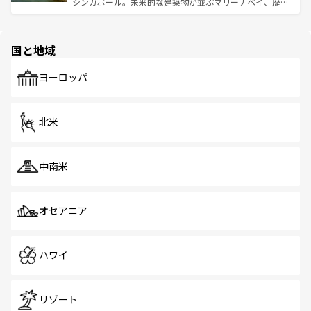
シンガポール。未来的な建築物が並ぶマリーナベイ、歴史
ほしい。
ほしい。
と伝統を感じられるエスニックタウン、多数の緑豊かな公
園や自然保護区など、自然が調和した近代的な景観と文化
の多様性あふれるカラフルな町は、どこを歩いても新しい
国と地域
発見がある。さらに、治安のよさや充実した公共交通機関
も、旅行者にとっては魅力的なポイント。グルメも豊富
で、ホーカーズは地元の風情を楽しめる外せないスポット
ヨーロッパ
だ。訪れる人を飽きさせないシンガポールで、多様な魅力
を体感しよう。 なお、新着のシンガポール情報は
コンテン
ツ一覧
を参照してほしい。
北米
中南米
オセアニア
ハワイ
リゾート