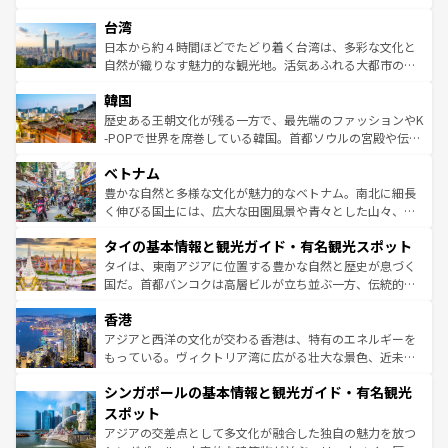
情報は
コンテンツ一覧
を参照してほしい。
れるおもてなしの心で訪れる人々を迎えてくれるハワイの
ストラリア東海岸北部に広がる大サンゴ礁地帯グレートバ
人々、おいしいローカルフードやハワイアンミュージッ
台湾
リアリーフや大陸中央部にそびえるウルル（エアーズロッ
ク、伝統的なフラダンスなど、すべてがハワイの魅力を彩
ク）、タスマニアの美しい原生林やケアンズの熱帯雨林な
日本から約４時間ほどでたどり着く台湾は、多彩な文化と
っている。訪れるたびに新しい発見と感動が待っているハ
ど、見どころがたくさん。また、カフェやワイン、オージ
自然が織りなす魅力的な観光地。活気あふれる大都市の台
ワイを、存分に味わってほしい。 なお、新着のハワイ情報
ービーフなどの食文化も豊かで、美味しいものであふれて
北やノスタルジックな町並みが人気な九份（ジォウフェ
は
コンテンツ一覧
を参照してほしい。
韓国
いる。アクティビティも充実しており、サーフィンやダイ
ン）、静ひつな山岳地帯である台湾東部など、都市の喧騒
ビング、ハイキングなど、アウトドア好きにはたまらな
と山間の静けさが共存しており、訪れる人に新しい発見と
歴史ある王朝文化が残る一方で、最先端のファッションやK
い。オーストラリアの多彩な魅力を存分に味わいつくそ
驚きをもたらしてくれる。また、奥深い台湾の食文化も魅
-POPで世界を席巻している韓国。首都ソウルの宮殿や伝統
う。 なお、新着のオーストラリア情報は
コンテンツ一覧
を
力で、夜市などの屋台グルメから高級料理、ヘルシーで美
家屋が並ぶエリアでは韓国の歴史と文化に浸ることがで
参照してほしい。
ベトナム
容にもいいと評判のスイーツなど、バラエティ豊かな料理
き、地方に足を延ばせば四季折々の自然美を楽しむことが
が味わえる。 なお、新着の台湾情報は
コンテンツ一覧
を参
できる。そして、キムチや焼肉、絶品のストリートフード
豊かな自然と多様な文化が魅力的なベトナム。南北に細長
照してほしい。
まで、さまざまな韓国料理が待っている。夜には、韓国な
く伸びる国土には、広大な田園風景や青々とした山々、世
らではのナイトライフも堪能できる。あたたかいホスピタ
界遺産に登録された壮大な自然景観が点在し、都市部では
タイの基本情報と観光ガイド・有名観光スポット
リティに包まれながら、韓国の多彩な魅力を心ゆくまで味
急速な発展と共に伝統が息づく。ハノイの古い町並みやホ
わってみてほしい。 なお、新着の韓国情報は
コンテンツ一
ーチミン市のフランス統治時代の建物も、独特の雰囲気を
タイは、東南アジアに位置する豊かな自然と歴史が息づく
覧
を参照してほしい。
醸し出している。また、バラエティの豊かさとおいしさで
国だ。首都バンコクは高層ビルが立ち並ぶ一方、伝統的な
世界中の食通を魅了してやまないベトナム料理も魅力のひ
寺院や市場がいたるところに点在し、古きよき文化と現代
香港
とつ。フォーやバインミー、ベトナムコーヒーなどは、ぜ
の活気が交差している。北部ではチェンマイなどの山岳地
ひ現地で味わいたい。どの地域を訪れてもあたたかい人々
帯で自然と触れ合い、南部ではプーケットやクラビの美し
アジアと西洋の文化が交わる香港は、特有のエネルギーを
が旅行者を迎えてくれるので、きっと忘れられない旅にな
いビーチでリゾート気分を楽しむことができる。タイ料理
もっている。ヴィクトリア湾に広がる壮大な景色、近未来
るはずだ。 なお、新着のベトナム情報は
コンテンツ一覧
を
は世界的に有名で、屋台から高級レストランまで味覚を刺
的なアートスポット、そして歴史と現代が融合した町並
参照してほしい。
シンガポールの基本情報と観光ガイド・有名観光
激する。気候は一年中温暖で、どの季節にも異なる楽しみ
み、どこを訪れても感動するはず。観光スポットが密集し
が待っている。親しみやすいタイの人々、仏教を中心とし
ており、効率よく見どころを回れるのも魅力。息をのむよ
スポット
た文化、そして多様な観光資源が、訪れる旅人を魅了し続
うな絶景から文化的な体験まで、香港を存分に楽しみ尽く
アジアの交差点として多文化が融合した独自の魅力を放つ
ける。 なお、新着のタイ情報は
コンテンツ一覧
を参照して
そう。 なお、新着の香港情報は
コンテンツ一覧
を参照して