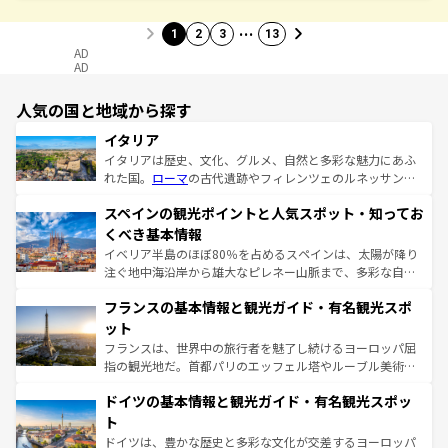
…
1
2
3
13
AD
AD
人気の国と地域から探す
イタリア
イタリアは歴史、文化、グルメ、自然と多彩な魅力にあふ
れた国。
ローマ
の古代遺跡やフィレンツェのルネッサンス
美術、ヴェネツィアの運河など、歴史あるスポットはもち
スペインの観光ポイントと人気スポット・知ってお
ろん、トスカーナの美しい田園風景やアマルフィ海岸の絶
景など、自然景観も見逃せない。観光の合間には、本場の
くべき基本情報
ピザやパスタなど、絶品のイタリア料理を堪能することも
イベリア半島のほぼ80％を占めるスペインは、太陽が降り
できる。朝目覚めてから夜眠るまで、すべての瞬間を楽し
注ぐ地中海沿岸から雄大なピレネー山脈まで、多彩な自然
ませてくれるイタリアで、忘れられない旅をしてみよう！
と文化が詰まったヨーロッパ屈指の旅行先だ。多様な地域
なお、新着のイタリア情報は
コンテンツ一覧
を参照してほ
フランスの基本情報と観光ガイド・有名観光スポ
文化が根付くこの国では、情熱的なフラメンコ、熱気あふ
しい。
れる闘牛、そして美味しいタパスが生活の一部となってい
ット
る。首都マドリードの洗練された雰囲気や、バルセロナの
フランスは、世界中の旅行者を魅了し続けるヨーロッパ屈
アートに溢れた街角から、地方では古代ローマ遺跡や中世
指の観光地だ。首都パリのエッフェル塔やルーブル美術館
の城塞都市、穏やかなビーチリゾートまで多彩な表情を見
といった象徴的なスポットから、田舎町の古風な美しさま
せる。地方によって風土や気候が異なるスペインはその個
ドイツの基本情報と観光ガイド・有名観光スポッ
で、幅広い魅力が詰まっている。華麗な宮殿、歴史的な大
性で訪れる人を魅了する。 なお、新着のスペイン情報は
コ
聖堂、美しいビーチ、そして豊かな自然が、訪れる者を心
ト
ンテンツ一覧
を参照してほしい。
から魅了する。また、フランスは美食の国としても知ら
ドイツは、豊かな歴史と多彩な文化が交差するヨーロッパ