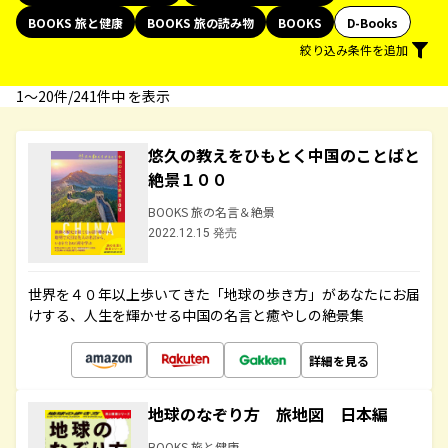
BOOKS 旅と健康
BOOKS 旅の読み物
BOOKS
D-Books
絞り込み条件を追加
1〜20件/241件中 を表示
悠久の教えをひもとく中国のことばと
絶景１００
BOOKS 旅の名言＆絶景
2022.12.15 発売
世界を４０年以上歩いてきた「地球の歩き方」があなたにお届
けする、人生を輝かせる中国の名言と癒やしの絶景集
詳細を見る
地球のなぞり方 旅地図 日本編
BOOKS 旅と健康