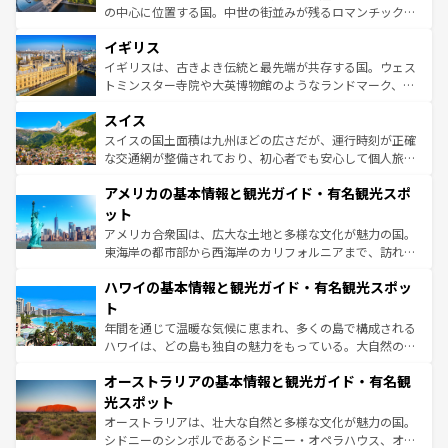
れ、フランス料理はユネスコ無形文化遺産にも登録されて
の中心に位置する国。中世の街並みが残るロマンチック街
いる。シャンパンの発祥地であるランス、プロヴァンスの
道から、未来を先取りするようなモダンな都市まで多様な
香り高いラベンダー畑など、多彩な楽しみ方が可能だ。さ
イギリス
顔を持つこの国は、どこを歩いても飽きることがない。ベ
らに、パリ以外の地域にも魅力が溢れており、どの街角に
ルリンの文化的活気、バイエルン州のアルプスの絶景、そ
イギリスは、古きよき伝統と最先端が共存する国。ウェス
も豊かな歴史と文化が息づいている。パリ以外の個性あふ
してライン川沿いのワイン畑といった風景は必見。ビール
トミンスター寺院や大英博物館のようなランドマーク、歴
れる地方に足を運ぶとそれぞれで全く異なる文化を体験で
とソーセージを味わいながら地元の人と過ごす楽しい時間
史ある大学都市、美しい丘陵地帯や牧歌的な風景など、エ
きるだろう。 なお、新着のフランス情報は
コンテンツ一覧
スイス
は、お酒好きな人にはぜひ体験してほしい。 なお、新着の
リアごとに異なる魅力がある。また、優雅なアフタヌーン
を参照してほしい。
ドイツ情報は
コンテンツ一覧
を参照してほしい。
ティー、ビール好きにはたまらない英国パブ、サッカー観
スイスの国土面積は九州ほどの広さだが、運行時刻が正確
戦など、本場だからこそできる体験も豊富。イギリスを旅
な交通網が整備されており、初心者でも安心して個人旅行
して楽しみつくそう。 なお、新着のイギリス情報は
コンテ
を楽しめる。日本同様に時刻表どおりの旅が可能だ。中世
アメリカの基本情報と観光ガイド・有名観光スポ
ンツ一覧
を参照してほしい。
の建物がそのまま残る町や、スイスならではのユニークな
博物館もあり、アルプス観光だけでなく町歩きも満喫する
ット
ことができる。国民の所得が高いため物価も高いが、旅行
アメリカ合衆国は、広大な土地と多様な文化が魅力の国。
者向けの交通パス提供のサービスもあり、うまく活用すれ
東海岸の都市部から西海岸のカリフォルニアまで、訪れる
ば市内交通費無料で観光を楽しむこともできる。 なお、新
場所ごとに異なる風景と体験が待っている。ニューヨーク
着のスイス情報は
コンテンツ一覧
を参照してほしい。
ハワイの基本情報と観光ガイド・有名観光スポッ
のような巨大都市は、観光、ショッピング、エンターテイ
ンメントが詰まった刺激的なスポットだ。一方、アメリカ
ト
西部には大自然が広がり、グランドキャニオンやイエロー
年間を通じて温暖な気候に恵まれ、多くの島で構成される
ストーン国立公園といった絶景が堪能できる。さらに、南
ハワイは、どの島も独自の魅力をもっている。大自然の神
部のニューオーリンズでは、音楽と美食が融合した独特の
秘を感じたいなら、火山が生み出した壮大な景観を誇るハ
文化が魅力。旅行者はアメリカの各地域で異なる魅力を楽
オーストラリアの基本情報と観光ガイド・有名観
ワイ島は見逃せない。また、定番の観光地といえばオアフ
しみながら、その多様性と豊かな歴史を感じることができ
島だが、静かな自然を求めるならマウイ島やカウアイ島が
光スポット
るだろう。車でのロードトリップや列車の旅も、アメリカ
おすすめ。エメラルドグリーンに輝く海をはじめ、豊かな
オーストラリアは、壮大な自然と多様な文化が魅力の国。
ならではの贅沢な旅のスタイルだ。 なお、新着のアメリカ
文化や歴史が息づいている。「アロハスピリット」と呼ば
シドニーのシンボルであるシドニー・オペラハウス、オー