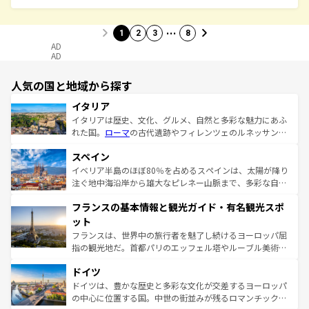
…
1
2
3
8
AD
AD
人気の国と地域から探す
イタリア
イタリアは歴史、文化、グルメ、自然と多彩な魅力にあふ
れた国。
ローマ
の古代遺跡やフィレンツェのルネッサンス
美術、ヴェネツィアの運河など、歴史あるスポットはもち
スペイン
ろん、トスカーナの美しい田園風景やアマルフィ海岸の絶
景など、自然景観も見逃せない。観光の合間には、本場の
イベリア半島のほぼ80％を占めるスペインは、太陽が降り
ピザやパスタなど、絶品のイタリア料理を堪能することも
注ぐ地中海沿岸から雄大なピレネー山脈まで、多彩な自然
できる。朝目覚めてから夜眠るまで、すべての瞬間を楽し
と文化が詰まったヨーロッパ屈指の旅行先だ。多様な地域
フランスの基本情報と観光ガイド・有名観光スポ
ませてくれるイタリアで、忘れられない旅をしてみよう！
文化が根付くこの国では、情熱的なフラメンコ、熱気あふ
なお、新着のイタリア情報は
コンテンツ一覧
を参照してほ
れる闘牛、そして美味しいタパスが生活の一部となってい
ット
しい。
る。首都マドリードの洗練された雰囲気や、バルセロナの
フランスは、世界中の旅行者を魅了し続けるヨーロッパ屈
アートに溢れた街角から、地方では古代ローマ遺跡や中世
指の観光地だ。首都パリのエッフェル塔やルーブル美術館
の城塞都市、穏やかなビーチリゾートまで多彩な表情を見
といった象徴的なスポットから、田舎町の古風な美しさま
せる。地方によって風土や気候が異なるスペインはその個
ドイツ
で、幅広い魅力が詰まっている。華麗な宮殿、歴史的な大
性で訪れる人を魅了する。 なお、新着のスペイン情報は
コ
聖堂、美しいビーチ、そして豊かな自然が、訪れる者を心
ドイツは、豊かな歴史と多彩な文化が交差するヨーロッパ
ンテンツ一覧
を参照してほしい。
から魅了する。また、フランスは美食の国としても知ら
の中心に位置する国。中世の街並みが残るロマンチック街