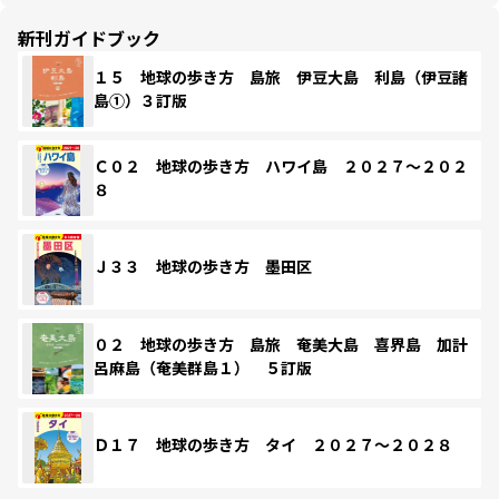
新刊ガイドブック
１５ 地球の歩き方 島旅 伊豆大島 利島（伊豆諸
島①）３訂版
Ｃ０２ 地球の歩き方 ハワイ島 ２０２７～２０２
８
Ｊ３３ 地球の歩き方 墨田区
０２ 地球の歩き方 島旅 奄美大島 喜界島 加計
呂麻島（奄美群島１） ５訂版
Ｄ１７ 地球の歩き方 タイ ２０２７～２０２８