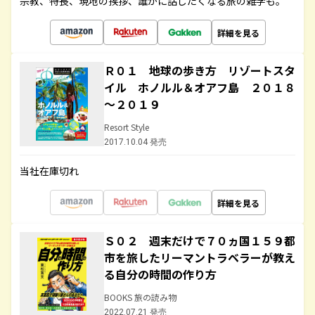
宗教、特長、現地の挨拶、誰かに話したくなる旅の雑学も。
詳細を見る
Ｒ０１ 地球の歩き方 リゾートスタ
イル ホノルル＆オアフ島 ２０１８
～２０１９
Resort Style
2017.10.04 発売
当社在庫切れ
詳細を見る
Ｓ０２ 週末だけで７０ヵ国１５９都
市を旅したリーマントラベラーが教え
る自分の時間の作り方
BOOKS 旅の読み物
2022.07.21 発売