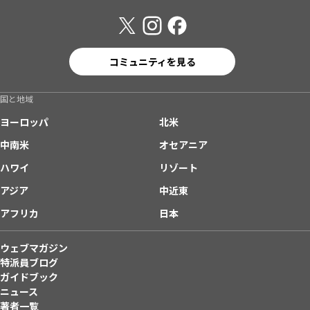
コミュニティを見る
国と地域
ヨーロッパ
北米
中南米
オセアニア
ハワイ
リゾート
アジア
中近東
アフリカ
日本
ウェブマガジン
特派員ブログ
ガイドブック
ニュース
著者一覧