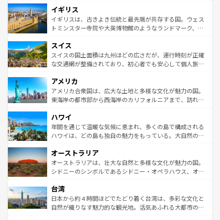
れ、フランス料理はユネスコ無形文化遺産にも登録されて
道から、未来を先取りするようなモダンな都市まで多様な
イギリス
いる。シャンパンの発祥地であるランス、プロヴァンスの
顔を持つこの国は、どこを歩いても飽きることがない。ベ
香り高いラベンダー畑など、多彩な楽しみ方が可能だ。さ
ルリンの文化的活気、バイエルン州のアルプスの絶景、そ
イギリスは、古きよき伝統と最先端が共存する国。ウェス
らに、パリ以外の地域にも魅力が溢れており、どの街角に
してライン川沿いのワイン畑といった風景は必見。ビール
トミンスター寺院や大英博物館のようなランドマーク、歴
も豊かな歴史と文化が息づいている。パリ以外の個性あふ
とソーセージを味わいながら地元の人と過ごす楽しい時間
史ある大学都市、美しい丘陵地帯や牧歌的な風景など、エ
れる地方に足を運ぶとそれぞれで全く異なる文化を体験で
スイス
は、お酒好きな人にはぜひ体験してほしい。 なお、新着の
リアごとに異なる魅力がある。また、優雅なアフタヌーン
きるだろう。 なお、新着のフランス情報は
コンテンツ一覧
ドイツ情報は
コンテンツ一覧
を参照してほしい。
ティー、ビール好きにはたまらない英国パブ、サッカー観
スイスの国土面積は九州ほどの広さだが、運行時刻が正確
を参照してほしい。
戦など、本場だからこそできる体験も豊富。イギリスを旅
な交通網が整備されており、初心者でも安心して個人旅行
して楽しみつくそう。 なお、新着のイギリス情報は
コンテ
を楽しめる。日本同様に時刻表どおりの旅が可能だ。中世
アメリカ
ンツ一覧
を参照してほしい。
の建物がそのまま残る町や、スイスならではのユニークな
博物館もあり、アルプス観光だけでなく町歩きも満喫する
アメリカ合衆国は、広大な土地と多様な文化が魅力の国。
ことができる。国民の所得が高いため物価も高いが、旅行
東海岸の都市部から西海岸のカリフォルニアまで、訪れる
者向けの交通パス提供のサービスもあり、うまく活用すれ
場所ごとに異なる風景と体験が待っている。ニューヨーク
ハワイ
ば市内交通費無料で観光を楽しむこともできる。 なお、新
のような巨大都市は、観光、ショッピング、エンターテイ
着のスイス情報は
コンテンツ一覧
を参照してほしい。
ンメントが詰まった刺激的なスポットだ。一方、アメリカ
年間を通じて温暖な気候に恵まれ、多くの島で構成される
西部には大自然が広がり、グランドキャニオンやイエロー
ハワイは、どの島も独自の魅力をもっている。大自然の神
ストーン国立公園といった絶景が堪能できる。さらに、南
秘を感じたいなら、火山が生み出した壮大な景観を誇るハ
オーストラリア
部のニューオーリンズでは、音楽と美食が融合した独特の
ワイ島は見逃せない。また、定番の観光地といえばオアフ
文化が魅力。旅行者はアメリカの各地域で異なる魅力を楽
島だが、静かな自然を求めるならマウイ島やカウアイ島が
オーストラリアは、壮大な自然と多様な文化が魅力の国。
しみながら、その多様性と豊かな歴史を感じることができ
おすすめ。エメラルドグリーンに輝く海をはじめ、豊かな
シドニーのシンボルであるシドニー・オペラハウス、オー
るだろう。車でのロードトリップや列車の旅も、アメリカ
文化や歴史が息づいている。「アロハスピリット」と呼ば
ストラリア東海岸北部に広がる大サンゴ礁地帯グレートバ
ならではの贅沢な旅のスタイルだ。 なお、新着のアメリカ
台湾
れるおもてなしの心で訪れる人々を迎えてくれるハワイの
リアリーフや大陸中央部にそびえるウルル（エアーズロッ
情報は
コンテンツ一覧
を参照してほしい。
人々、おいしいローカルフードやハワイアンミュージッ
ク）、タスマニアの美しい原生林やケアンズの熱帯雨林な
日本から約４時間ほどでたどり着く台湾は、多彩な文化と
ク、伝統的なフラダンスなど、すべてがハワイの魅力を彩
ど、見どころがたくさん。また、カフェやワイン、オージ
自然が織りなす魅力的な観光地。活気あふれる大都市の台
っている。訪れるたびに新しい発見と感動が待っているハ
ービーフなどの食文化も豊かで、美味しいものであふれて
北やノスタルジックな町並みが人気な九份（ジォウフェ