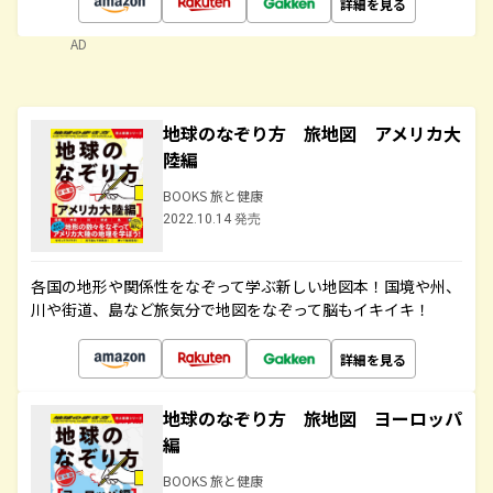
詳細を見る
AD
地球のなぞり方 旅地図 アメリカ大
陸編
BOOKS 旅と健康
2022.10.14 発売
各国の地形や関係性をなぞって学ぶ新しい地図本！国境や州、
川や街道、島など旅気分で地図をなぞって脳もイキイキ！
詳細を見る
地球のなぞり方 旅地図 ヨーロッパ
編
BOOKS 旅と健康