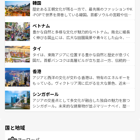
ワイを、存分に味わってほしい。 なお、新着のハワイ情報
韓国
いる。アクティビティも充実しており、サーフィンやダイ
ン）、静ひつな山岳地帯である台湾東部など、都市の喧騒
は
コンテンツ一覧
を参照してほしい。
ビング、ハイキングなど、アウトドア好きにはたまらな
と山間の静けさが共存しており、訪れる人に新しい発見と
歴史ある王朝文化が残る一方で、最先端のファッションやK
い。オーストラリアの多彩な魅力を存分に味わいつくそ
驚きをもたらしてくれる。また、奥深い台湾の食文化も魅
-POPで世界を席巻している韓国。首都ソウルの宮殿や伝統
う。 なお、新着のオーストラリア情報は
コンテンツ一覧
を
力で、夜市などの屋台グルメから高級料理、ヘルシーで美
家屋が並ぶエリアでは韓国の歴史と文化に浸ることがで
参照してほしい。
ベトナム
容にもいいと評判のスイーツなど、バラエティ豊かな料理
き、地方に足を延ばせば四季折々の自然美を楽しむことが
が味わえる。 なお、新着の台湾情報は
コンテンツ一覧
を参
できる。そして、キムチや焼肉、絶品のストリートフード
豊かな自然と多様な文化が魅力的なベトナム。南北に細長
照してほしい。
まで、さまざまな韓国料理が待っている。夜には、韓国な
く伸びる国土には、広大な田園風景や青々とした山々、世
らではのナイトライフも堪能できる。あたたかいホスピタ
界遺産に登録された壮大な自然景観が点在し、都市部では
タイ
リティに包まれながら、韓国の多彩な魅力を心ゆくまで味
急速な発展と共に伝統が息づく。ハノイの古い町並みやホ
わってみてほしい。 なお、新着の韓国情報は
コンテンツ一
ーチミン市のフランス統治時代の建物も、独特の雰囲気を
タイは、東南アジアに位置する豊かな自然と歴史が息づく
覧
を参照してほしい。
醸し出している。また、バラエティの豊かさとおいしさで
国だ。首都バンコクは高層ビルが立ち並ぶ一方、伝統的な
世界中の食通を魅了してやまないベトナム料理も魅力のひ
寺院や市場がいたるところに点在し、古きよき文化と現代
香港
とつ。フォーやバインミー、ベトナムコーヒーなどは、ぜ
の活気が交差している。北部ではチェンマイなどの山岳地
ひ現地で味わいたい。どの地域を訪れてもあたたかい人々
帯で自然と触れ合い、南部ではプーケットやクラビの美し
アジアと西洋の文化が交わる香港は、特有のエネルギーを
が旅行者を迎えてくれるので、きっと忘れられない旅にな
いビーチでリゾート気分を楽しむことができる。タイ料理
もっている。ヴィクトリア湾に広がる壮大な景色、近未来
るはずだ。 なお、新着のベトナム情報は
コンテンツ一覧
を
は世界的に有名で、屋台から高級レストランまで味覚を刺
的なアートスポット、そして歴史と現代が融合した町並
参照してほしい。
シンガポール
激する。気候は一年中温暖で、どの季節にも異なる楽しみ
み、どこを訪れても感動するはず。観光スポットが密集し
が待っている。親しみやすいタイの人々、仏教を中心とし
ており、効率よく見どころを回れるのも魅力。息をのむよ
アジアの交差点として多文化が融合した独自の魅力を放つ
た文化、そして多様な観光資源が、訪れる旅人を魅了し続
うな絶景から文化的な体験まで、香港を存分に楽しみ尽く
シンガポール。未来的な建築物が並ぶマリーナベイ、歴史
ける。 なお、新着のタイ情報は
コンテンツ一覧
を参照して
そう。 なお、新着の香港情報は
コンテンツ一覧
を参照して
と伝統を感じられるエスニックタウン、多数の緑豊かな公
ほしい。
ほしい。
園や自然保護区など、自然が調和した近代的な景観と文化
の多様性あふれるカラフルな町は、どこを歩いても新しい
国と地域
発見がある。さらに、治安のよさや充実した公共交通機関
も、旅行者にとっては魅力的なポイント。グルメも豊富
で、ホーカーズは地元の風情を楽しめる外せないスポット