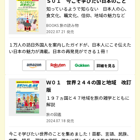
Ｓ０１ 今こそ学びたい日本のこと
知っているようで知らない 日本人の心、
食文化、職文化、信仰、地域の魅力など
BOOKS 旅の読み物
2022.07.21 発売
１万人の訪日外国人を案内したガイドが、日本人にこそ伝えた
い日本の魅力が満載。日本の再発見ができる１冊！
詳細を見る
Ｗ０１ 世界２４４の国と地域 改訂
版
１９７ヵ国と４７地域を旅の雑学とともに
解説
旅の図鑑
2024.07.18 発売
今こそ学びたい世界のことを集めました！首都、言語、民族、