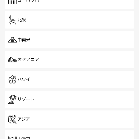
ヨーロッパ
だ。訪れる人を飽きさせないシンガポールで、多様な魅力
を体感しよう。 なお、新着のシンガポール情報は
コンテン
ツ一覧
を参照してほしい。
北米
中南米
オセアニア
ハワイ
リゾート
アジア