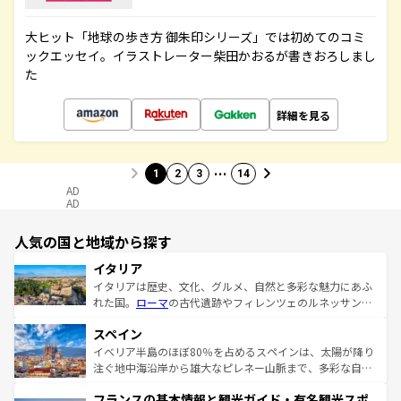
大ヒット「地球の歩き方 御朱印シリーズ」では初めてのコミ
ックエッセイ。イラストレーター柴田かおるが書きおろしまし
た
詳細を見る
…
1
2
3
14
AD
AD
人気の国と地域から探す
イタリア
イタリアは歴史、文化、グルメ、自然と多彩な魅力にあふ
れた国。
ローマ
の古代遺跡やフィレンツェのルネッサンス
美術、ヴェネツィアの運河など、歴史あるスポットはもち
スペイン
ろん、トスカーナの美しい田園風景やアマルフィ海岸の絶
景など、自然景観も見逃せない。観光の合間には、本場の
イベリア半島のほぼ80％を占めるスペインは、太陽が降り
ピザやパスタなど、絶品のイタリア料理を堪能することも
注ぐ地中海沿岸から雄大なピレネー山脈まで、多彩な自然
できる。朝目覚めてから夜眠るまで、すべての瞬間を楽し
と文化が詰まったヨーロッパ屈指の旅行先だ。多様な地域
フランスの基本情報と観光ガイド・有名観光スポ
ませてくれるイタリアで、忘れられない旅をしてみよう！
文化が根付くこの国では、情熱的なフラメンコ、熱気あふ