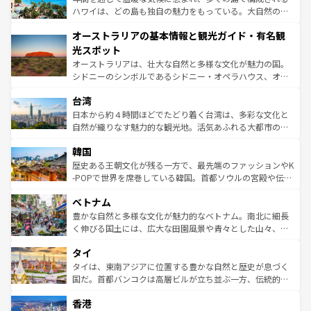
西部には大自然が広がり、グランドキャニオンやイエロー
ハワイは、どの島も独自の魅力をもっている。大自然の神
ストーン国立公園といった絶景が堪能できる。さらに、南
秘を感じたいなら、火山が生み出した壮大な景観を誇るハ
オーストラリアの基本情報と観光ガイド・有名観
部のニューオーリンズでは、音楽と美食が融合した独特の
ワイ島は見逃せない。また、定番の観光地といえばオアフ
文化が魅力。旅行者はアメリカの各地域で異なる魅力を楽
島だが、静かな自然を求めるならマウイ島やカウアイ島が
光スポット
しみながら、その多様性と豊かな歴史を感じることができ
おすすめ。エメラルドグリーンに輝く海をはじめ、豊かな
オーストラリアは、壮大な自然と多様な文化が魅力の国。
るだろう。車でのロードトリップや列車の旅も、アメリカ
文化や歴史が息づいている。「アロハスピリット」と呼ば
シドニーのシンボルであるシドニー・オペラハウス、オー
ならではの贅沢な旅のスタイルだ。 なお、新着のアメリカ
れるおもてなしの心で訪れる人々を迎えてくれるハワイの
ストラリア東海岸北部に広がる大サンゴ礁地帯グレートバ
情報は
コンテンツ一覧
を参照してほしい。
人々、おいしいローカルフードやハワイアンミュージッ
台湾
リアリーフや大陸中央部にそびえるウルル（エアーズロッ
ク、伝統的なフラダンスなど、すべてがハワイの魅力を彩
ク）、タスマニアの美しい原生林やケアンズの熱帯雨林な
日本から約４時間ほどでたどり着く台湾は、多彩な文化と
っている。訪れるたびに新しい発見と感動が待っているハ
ど、見どころがたくさん。また、カフェやワイン、オージ
自然が織りなす魅力的な観光地。活気あふれる大都市の台
ワイを、存分に味わってほしい。 なお、新着のハワイ情報
ービーフなどの食文化も豊かで、美味しいものであふれて
北やノスタルジックな町並みが人気な九份（ジォウフェ
は
コンテンツ一覧
を参照してほしい。
韓国
いる。アクティビティも充実しており、サーフィンやダイ
ン）、静ひつな山岳地帯である台湾東部など、都市の喧騒
ビング、ハイキングなど、アウトドア好きにはたまらな
と山間の静けさが共存しており、訪れる人に新しい発見と
歴史ある王朝文化が残る一方で、最先端のファッションやK
い。オーストラリアの多彩な魅力を存分に味わいつくそ
驚きをもたらしてくれる。また、奥深い台湾の食文化も魅
-POPで世界を席巻している韓国。首都ソウルの宮殿や伝統
う。 なお、新着のオーストラリア情報は
コンテンツ一覧
を
力で、夜市などの屋台グルメから高級料理、ヘルシーで美
家屋が並ぶエリアでは韓国の歴史と文化に浸ることがで
参照してほしい。
ベトナム
容にもいいと評判のスイーツなど、バラエティ豊かな料理
き、地方に足を延ばせば四季折々の自然美を楽しむことが
が味わえる。 なお、新着の台湾情報は
コンテンツ一覧
を参
できる。そして、キムチや焼肉、絶品のストリートフード
豊かな自然と多様な文化が魅力的なベトナム。南北に細長
照してほしい。
まで、さまざまな韓国料理が待っている。夜には、韓国な
く伸びる国土には、広大な田園風景や青々とした山々、世
らではのナイトライフも堪能できる。あたたかいホスピタ
界遺産に登録された壮大な自然景観が点在し、都市部では
タイ
リティに包まれながら、韓国の多彩な魅力を心ゆくまで味
急速な発展と共に伝統が息づく。ハノイの古い町並みやホ
わってみてほしい。 なお、新着の韓国情報は
コンテンツ一
ーチミン市のフランス統治時代の建物も、独特の雰囲気を
タイは、東南アジアに位置する豊かな自然と歴史が息づく
覧
を参照してほしい。
醸し出している。また、バラエティの豊かさとおいしさで
国だ。首都バンコクは高層ビルが立ち並ぶ一方、伝統的な
世界中の食通を魅了してやまないベトナム料理も魅力のひ
寺院や市場がいたるところに点在し、古きよき文化と現代
香港
とつ。フォーやバインミー、ベトナムコーヒーなどは、ぜ
の活気が交差している。北部ではチェンマイなどの山岳地