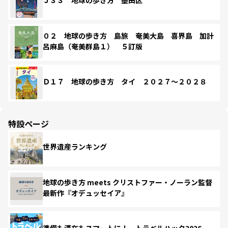
Ｊ３３ 地球の歩き方 墨田区
０２ 地球の歩き方 島旅 奄美大島 喜界島 加計
呂麻島（奄美群島１） ５訂版
Ｄ１７ 地球の歩き方 タイ ２０２７～２０２８
特設ページ
世界遺産ランキング
地球の歩き方 meets クリストファー・ノーラン監督
最新作『オデュッセイア』