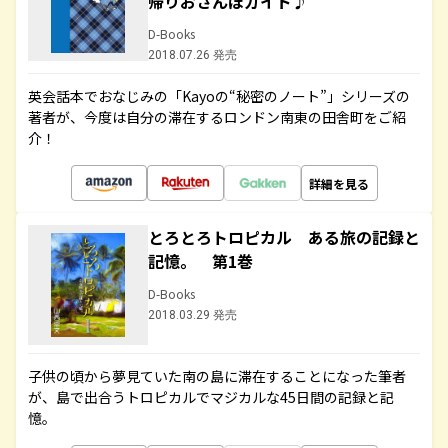
帰りおさんぽガイド♪
D-Books
2018.07.26 発売
英会話本でおなじみの「Kayoの“秘密のノート”」シリーズの
著者が、今度は自分の滞在するロンドン南東の田舎町をご紹
介！
詳細を見る
とろとろトロピカル ある旅の記録と
記憶。 第1巻
D-Books
2018.03.29 発売
子供の頃から夢見ていた南の島に滞在することになった筆者
が、島で出合うトロピカルでマジカルな45日間の記録と記
憶。