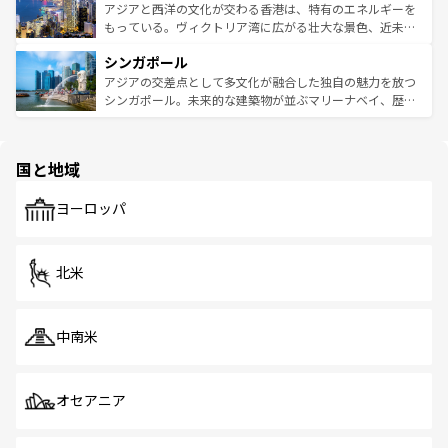
ひ現地で味わいたい。どの地域を訪れてもあたたかい人々
帯で自然と触れ合い、南部ではプーケットやクラビの美し
アジアと西洋の文化が交わる香港は、特有のエネルギーを
が旅行者を迎えてくれるので、きっと忘れられない旅にな
いビーチでリゾート気分を楽しむことができる。タイ料理
もっている。ヴィクトリア湾に広がる壮大な景色、近未来
るはずだ。 なお、新着のベトナム情報は
コンテンツ一覧
を
は世界的に有名で、屋台から高級レストランまで味覚を刺
的なアートスポット、そして歴史と現代が融合した町並
参照してほしい。
シンガポール
激する。気候は一年中温暖で、どの季節にも異なる楽しみ
み、どこを訪れても感動するはず。観光スポットが密集し
が待っている。親しみやすいタイの人々、仏教を中心とし
ており、効率よく見どころを回れるのも魅力。息をのむよ
アジアの交差点として多文化が融合した独自の魅力を放つ
た文化、そして多様な観光資源が、訪れる旅人を魅了し続
うな絶景から文化的な体験まで、香港を存分に楽しみ尽く
シンガポール。未来的な建築物が並ぶマリーナベイ、歴史
ける。 なお、新着のタイ情報は
コンテンツ一覧
を参照して
そう。 なお、新着の香港情報は
コンテンツ一覧
を参照して
と伝統を感じられるエスニックタウン、多数の緑豊かな公
ほしい。
ほしい。
園や自然保護区など、自然が調和した近代的な景観と文化
の多様性あふれるカラフルな町は、どこを歩いても新しい
国と地域
発見がある。さらに、治安のよさや充実した公共交通機関
も、旅行者にとっては魅力的なポイント。グルメも豊富
で、ホーカーズは地元の風情を楽しめる外せないスポット
ヨーロッパ
だ。訪れる人を飽きさせないシンガポールで、多様な魅力
を体感しよう。 なお、新着のシンガポール情報は
コンテン
ツ一覧
を参照してほしい。
北米
中南米
オセアニア