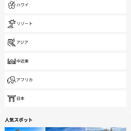
ハワイ
リゾート
アジア
中近東
アフリカ
日本
人気スポット