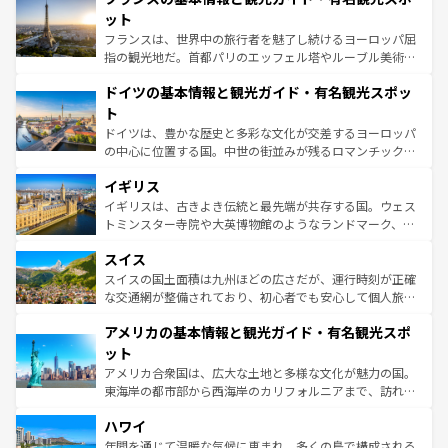
なお、新着のイタリア情報は
コンテンツ一覧
を参照してほ
れる闘牛、そして美味しいタパスが生活の一部となってい
ット
しい。
る。首都マドリードの洗練された雰囲気や、バルセロナの
フランスは、世界中の旅行者を魅了し続けるヨーロッパ屈
アートに溢れた街角から、地方では古代ローマ遺跡や中世
指の観光地だ。首都パリのエッフェル塔やルーブル美術館
の城塞都市、穏やかなビーチリゾートまで多彩な表情を見
といった象徴的なスポットから、田舎町の古風な美しさま
せる。地方によって風土や気候が異なるスペインはその個
ドイツの基本情報と観光ガイド・有名観光スポッ
で、幅広い魅力が詰まっている。華麗な宮殿、歴史的な大
性で訪れる人を魅了する。 なお、新着のスペイン情報は
コ
聖堂、美しいビーチ、そして豊かな自然が、訪れる者を心
ト
ンテンツ一覧
を参照してほしい。
から魅了する。また、フランスは美食の国としても知ら
ドイツは、豊かな歴史と多彩な文化が交差するヨーロッパ
れ、フランス料理はユネスコ無形文化遺産にも登録されて
の中心に位置する国。中世の街並みが残るロマンチック街
いる。シャンパンの発祥地であるランス、プロヴァンスの
道から、未来を先取りするようなモダンな都市まで多様な
香り高いラベンダー畑など、多彩な楽しみ方が可能だ。さ
イギリス
顔を持つこの国は、どこを歩いても飽きることがない。ベ
らに、パリ以外の地域にも魅力が溢れており、どの街角に
ルリンの文化的活気、バイエルン州のアルプスの絶景、そ
イギリスは、古きよき伝統と最先端が共存する国。ウェス
も豊かな歴史と文化が息づいている。パリ以外の個性あふ
してライン川沿いのワイン畑といった風景は必見。ビール
トミンスター寺院や大英博物館のようなランドマーク、歴
れる地方に足を運ぶとそれぞれで全く異なる文化を体験で
とソーセージを味わいながら地元の人と過ごす楽しい時間
史ある大学都市、美しい丘陵地帯や牧歌的な風景など、エ
きるだろう。 なお、新着のフランス情報は
コンテンツ一覧
スイス
は、お酒好きな人にはぜひ体験してほしい。 なお、新着の
リアごとに異なる魅力がある。また、優雅なアフタヌーン
を参照してほしい。
ドイツ情報は
コンテンツ一覧
を参照してほしい。
ティー、ビール好きにはたまらない英国パブ、サッカー観
スイスの国土面積は九州ほどの広さだが、運行時刻が正確
戦など、本場だからこそできる体験も豊富。イギリスを旅
な交通網が整備されており、初心者でも安心して個人旅行
して楽しみつくそう。 なお、新着のイギリス情報は
コンテ
を楽しめる。日本同様に時刻表どおりの旅が可能だ。中世
アメリカの基本情報と観光ガイド・有名観光スポ
ンツ一覧
を参照してほしい。
の建物がそのまま残る町や、スイスならではのユニークな
博物館もあり、アルプス観光だけでなく町歩きも満喫する
ット
ことができる。国民の所得が高いため物価も高いが、旅行
アメリカ合衆国は、広大な土地と多様な文化が魅力の国。
者向けの交通パス提供のサービスもあり、うまく活用すれ
東海岸の都市部から西海岸のカリフォルニアまで、訪れる
ば市内交通費無料で観光を楽しむこともできる。 なお、新
場所ごとに異なる風景と体験が待っている。ニューヨーク
着のスイス情報は
コンテンツ一覧
を参照してほしい。
ハワイ
のような巨大都市は、観光、ショッピング、エンターテイ
ンメントが詰まった刺激的なスポットだ。一方、アメリカ
年間を通じて温暖な気候に恵まれ、多くの島で構成される