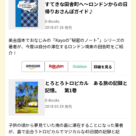
すてきな田舎町へ～ロンドンからの日
帰りおさんぽガイド♪
D-Books
2018.07.26 発売
英会話本でおなじみの「Kayoの“秘密のノート”」シリーズの
著者が、今度は自分の滞在するロンドン南東の田舎町をご紹
介！
詳細を見る
とろとろトロピカル ある旅の記録と
記憶。 第1巻
D-Books
2018.03.29 発売
子供の頃から夢見ていた南の島に滞在することになった筆者
が、島で出合うトロピカルでマジカルな45日間の記録と記