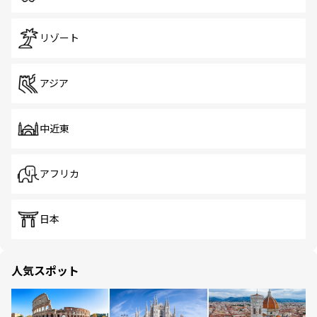
リゾート
アジア
中近東
アフリカ
日本
人気スポット