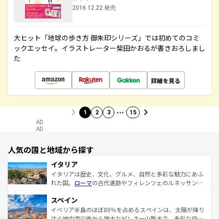
2016.12.22 発売
大ヒット「地球の歩き方 御朱印シリーズ」では初めてのコミ
ックエッセイ。イラストレーター柴田かおるが書きおろしまし
た
詳細を見る
…
1
2
3
15
AD
AD
人気の国と地域から探す
イタリア
イタリアは歴史、文化、グルメ、自然と多彩な魅力にあふ
れた国。
ローマ
の古代遺跡やフィレンツェのルネッサンス
美術、ヴェネツィアの運河など、歴史あるスポットはもち
スペイン
ろん、トスカーナの美しい田園風景やアマルフィ海岸の絶
景など、自然景観も見逃せない。観光の合間には、本場の
イベリア半島のほぼ80％を占めるスペインは、太陽が降り
ピザやパスタなど、絶品のイタリア料理を堪能することも
注ぐ地中海沿岸から雄大なピレネー山脈まで、多彩な自然