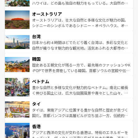
西部には大自然が広がり、グランドキャニオンやイエロー
ハワイは、どの島も独自の魅力をもっている。大自然の神
ストーン国立公園といった絶景が堪能できる。さらに、南
秘を感じたいなら、火山が生み出した壮大な景観を誇るハ
オーストラリア
部のニューオーリンズでは、音楽と美食が融合した独特の
ワイ島は見逃せない。また、定番の観光地といえばオアフ
文化が魅力。旅行者はアメリカの各地域で異なる魅力を楽
島だが、静かな自然を求めるならマウイ島やカウアイ島が
オーストラリアは、壮大な自然と多様な文化が魅力の国。
しみながら、その多様性と豊かな歴史を感じることができ
おすすめ。エメラルドグリーンに輝く海をはじめ、豊かな
シドニーのシンボルであるシドニー・オペラハウス、オー
るだろう。車でのロードトリップや列車の旅も、アメリカ
文化や歴史が息づいている。「アロハスピリット」と呼ば
ストラリア東海岸北部に広がる大サンゴ礁地帯グレートバ
ならではの贅沢な旅のスタイルだ。 なお、新着のアメリカ
台湾
れるおもてなしの心で訪れる人々を迎えてくれるハワイの
リアリーフや大陸中央部にそびえるウルル（エアーズロッ
情報は
コンテンツ一覧
を参照してほしい。
人々、おいしいローカルフードやハワイアンミュージッ
ク）、タスマニアの美しい原生林やケアンズの熱帯雨林な
日本から約４時間ほどでたどり着く台湾は、多彩な文化と
ク、伝統的なフラダンスなど、すべてがハワイの魅力を彩
ど、見どころがたくさん。また、カフェやワイン、オージ
自然が織りなす魅力的な観光地。活気あふれる大都市の台
っている。訪れるたびに新しい発見と感動が待っているハ
ービーフなどの食文化も豊かで、美味しいものであふれて
北やノスタルジックな町並みが人気な九份（ジォウフェ
ワイを、存分に味わってほしい。 なお、新着のハワイ情報
韓国
いる。アクティビティも充実しており、サーフィンやダイ
ン）、静ひつな山岳地帯である台湾東部など、都市の喧騒
は
コンテンツ一覧
を参照してほしい。
ビング、ハイキングなど、アウトドア好きにはたまらな
と山間の静けさが共存しており、訪れる人に新しい発見と
歴史ある王朝文化が残る一方で、最先端のファッションやK
い。オーストラリアの多彩な魅力を存分に味わいつくそ
驚きをもたらしてくれる。また、奥深い台湾の食文化も魅
-POPで世界を席巻している韓国。首都ソウルの宮殿や伝統
う。 なお、新着のオーストラリア情報は
コンテンツ一覧
を
力で、夜市などの屋台グルメから高級料理、ヘルシーで美
家屋が並ぶエリアでは韓国の歴史と文化に浸ることがで
参照してほしい。
ベトナム
容にもいいと評判のスイーツなど、バラエティ豊かな料理
き、地方に足を延ばせば四季折々の自然美を楽しむことが
が味わえる。 なお、新着の台湾情報は
コンテンツ一覧
を参
できる。そして、キムチや焼肉、絶品のストリートフード
豊かな自然と多様な文化が魅力的なベトナム。南北に細長
照してほしい。
まで、さまざまな韓国料理が待っている。夜には、韓国な
く伸びる国土には、広大な田園風景や青々とした山々、世
らではのナイトライフも堪能できる。あたたかいホスピタ
界遺産に登録された壮大な自然景観が点在し、都市部では
タイ
リティに包まれながら、韓国の多彩な魅力を心ゆくまで味
急速な発展と共に伝統が息づく。ハノイの古い町並みやホ
わってみてほしい。 なお、新着の韓国情報は
コンテンツ一
ーチミン市のフランス統治時代の建物も、独特の雰囲気を
タイは、東南アジアに位置する豊かな自然と歴史が息づく
覧
を参照してほしい。
醸し出している。また、バラエティの豊かさとおいしさで
国だ。首都バンコクは高層ビルが立ち並ぶ一方、伝統的な
世界中の食通を魅了してやまないベトナム料理も魅力のひ
寺院や市場がいたるところに点在し、古きよき文化と現代
香港
とつ。フォーやバインミー、ベトナムコーヒーなどは、ぜ
の活気が交差している。北部ではチェンマイなどの山岳地
ひ現地で味わいたい。どの地域を訪れてもあたたかい人々
帯で自然と触れ合い、南部ではプーケットやクラビの美し
アジアと西洋の文化が交わる香港は、特有のエネルギーを
が旅行者を迎えてくれるので、きっと忘れられない旅にな
いビーチでリゾート気分を楽しむことができる。タイ料理
もっている。ヴィクトリア湾に広がる壮大な景色、近未来