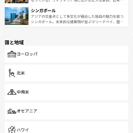
るはずだ。 なお、新着のベトナム情報は
コンテンツ一覧
を
は世界的に有名で、屋台から高級レストランまで味覚を刺
的なアートスポット、そして歴史と現代が融合した町並
参照してほしい。
シンガポール
激する。気候は一年中温暖で、どの季節にも異なる楽しみ
み、どこを訪れても感動するはず。観光スポットが密集し
が待っている。親しみやすいタイの人々、仏教を中心とし
ており、効率よく見どころを回れるのも魅力。息をのむよ
アジアの交差点として多文化が融合した独自の魅力を放つ
た文化、そして多様な観光資源が、訪れる旅人を魅了し続
うな絶景から文化的な体験まで、香港を存分に楽しみ尽く
シンガポール。未来的な建築物が並ぶマリーナベイ、歴史
ける。 なお、新着のタイ情報は
コンテンツ一覧
を参照して
そう。 なお、新着の香港情報は
コンテンツ一覧
を参照して
と伝統を感じられるエスニックタウン、多数の緑豊かな公
ほしい。
ほしい。
園や自然保護区など、自然が調和した近代的な景観と文化
の多様性あふれるカラフルな町は、どこを歩いても新しい
国と地域
発見がある。さらに、治安のよさや充実した公共交通機関
も、旅行者にとっては魅力的なポイント。グルメも豊富
で、ホーカーズは地元の風情を楽しめる外せないスポット
ヨーロッパ
だ。訪れる人を飽きさせないシンガポールで、多様な魅力
を体感しよう。 なお、新着のシンガポール情報は
コンテン
ツ一覧
を参照してほしい。
北米
中南米
オセアニア
ハワイ