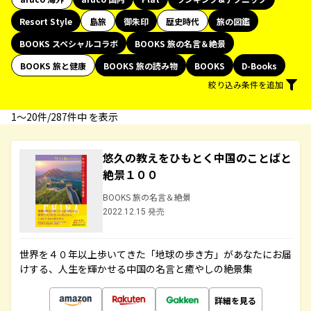
Resort Style
島旅
御朱印
歴史時代
旅の図鑑
BOOKS スペシャルコラボ
BOOKS 旅の名言＆絶景
BOOKS 旅と健康
BOOKS 旅の読み物
BOOKS
D-Books
絞り込み条件を追加
1〜20件/287件中 を表示
悠久の教えをひもとく中国のことばと
絶景１００
BOOKS 旅の名言＆絶景
2022.12.15 発売
世界を４０年以上歩いてきた「地球の歩き方」があなたにお届
けする、人生を輝かせる中国の名言と癒やしの絶景集
詳細を見る