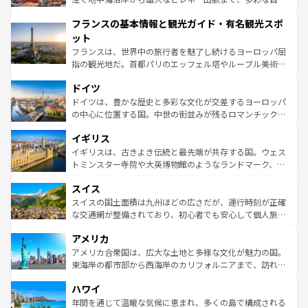
できる。朝目覚めてから夜眠るまで、すべての瞬間を楽し
と文化が詰まったヨーロッパ屈指の旅行先だ。多様な地域
フランスの基本情報と観光ガイド・有名観光スポ
ませてくれるイタリアで、忘れられない旅をしてみよう！
文化が根付くこの国では、情熱的なフラメンコ、熱気あふ
なお、新着のイタリア情報は
コンテンツ一覧
を参照してほ
れる闘牛、そして美味しいタパスが生活の一部となってい
ット
しい。
る。首都マドリードの洗練された雰囲気や、バルセロナの
フランスは、世界中の旅行者を魅了し続けるヨーロッパ屈
アートに溢れた街角から、地方では古代ローマ遺跡や中世
指の観光地だ。首都パリのエッフェル塔やルーブル美術館
の城塞都市、穏やかなビーチリゾートまで多彩な表情を見
といった象徴的なスポットから、田舎町の古風な美しさま
せる。地方によって風土や気候が異なるスペインはその個
ドイツ
で、幅広い魅力が詰まっている。華麗な宮殿、歴史的な大
性で訪れる人を魅了する。 なお、新着のスペイン情報は
コ
聖堂、美しいビーチ、そして豊かな自然が、訪れる者を心
ドイツは、豊かな歴史と多彩な文化が交差するヨーロッパ
ンテンツ一覧
を参照してほしい。
から魅了する。また、フランスは美食の国としても知ら
の中心に位置する国。中世の街並みが残るロマンチック街
れ、フランス料理はユネスコ無形文化遺産にも登録されて
道から、未来を先取りするようなモダンな都市まで多様な
イギリス
いる。シャンパンの発祥地であるランス、プロヴァンスの
顔を持つこの国は、どこを歩いても飽きることがない。ベ
香り高いラベンダー畑など、多彩な楽しみ方が可能だ。さ
ルリンの文化的活気、バイエルン州のアルプスの絶景、そ
イギリスは、古きよき伝統と最先端が共存する国。ウェス
らに、パリ以外の地域にも魅力が溢れており、どの街角に
してライン川沿いのワイン畑といった風景は必見。ビール
トミンスター寺院や大英博物館のようなランドマーク、歴
も豊かな歴史と文化が息づいている。パリ以外の個性あふ
とソーセージを味わいながら地元の人と過ごす楽しい時間
史ある大学都市、美しい丘陵地帯や牧歌的な風景など、エ
れる地方に足を運ぶとそれぞれで全く異なる文化を体験で
スイス
は、お酒好きな人にはぜひ体験してほしい。 なお、新着の
リアごとに異なる魅力がある。また、優雅なアフタヌーン
きるだろう。 なお、新着のフランス情報は
コンテンツ一覧
ドイツ情報は
コンテンツ一覧
を参照してほしい。
ティー、ビール好きにはたまらない英国パブ、サッカー観
スイスの国土面積は九州ほどの広さだが、運行時刻が正確
を参照してほしい。
戦など、本場だからこそできる体験も豊富。イギリスを旅
な交通網が整備されており、初心者でも安心して個人旅行
して楽しみつくそう。 なお、新着のイギリス情報は
コンテ
を楽しめる。日本同様に時刻表どおりの旅が可能だ。中世
アメリカ
ンツ一覧
を参照してほしい。
の建物がそのまま残る町や、スイスならではのユニークな
博物館もあり、アルプス観光だけでなく町歩きも満喫する
アメリカ合衆国は、広大な土地と多様な文化が魅力の国。
ことができる。国民の所得が高いため物価も高いが、旅行
東海岸の都市部から西海岸のカリフォルニアまで、訪れる
者向けの交通パス提供のサービスもあり、うまく活用すれ
場所ごとに異なる風景と体験が待っている。ニューヨーク
ハワイ
ば市内交通費無料で観光を楽しむこともできる。 なお、新
のような巨大都市は、観光、ショッピング、エンターテイ
着のスイス情報は
コンテンツ一覧
を参照してほしい。
ンメントが詰まった刺激的なスポットだ。一方、アメリカ
年間を通じて温暖な気候に恵まれ、多くの島で構成される