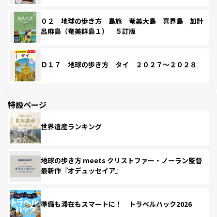
０２ 地球の歩き方 島旅 奄美大島 喜界島 加計
呂麻島（奄美群島１） ５訂版
Ｄ１７ 地球の歩き方 タイ ２０２７～２０２８
特設ページ
世界遺産ランキング
地球の歩き方 meets クリストファー・ノーラン監督
最新作『オデュッセイア』
準備も滞在もスマートに！ トラベルハック2026