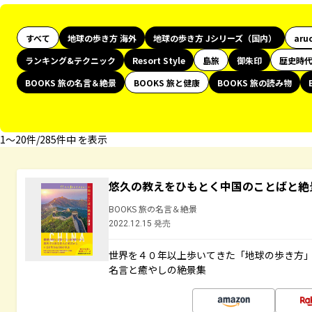
すべて
地球の歩き方 海外
地球の歩き方 Jシリーズ（国内）
aru
ランキング&テクニック
Resort Style
島旅
御朱印
歴史時
BOOKS 旅の名言＆絶景
BOOKS 旅と健康
BOOKS 旅の読み物
1〜20件/285件中 を表示
悠久の教えをひもとく中国のことばと絶
BOOKS 旅の名言＆絶景
2022.12.15 発売
世界を４０年以上歩いてきた「地球の歩き方
名言と癒やしの絶景集