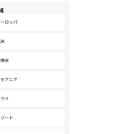
域
ヨーロッパ
北米
中南米
オセアニア
ハワイ
リゾート