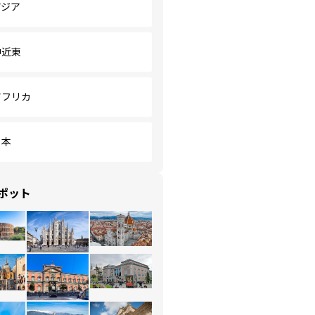
アジア
中近東
アフリカ
日本
ポット