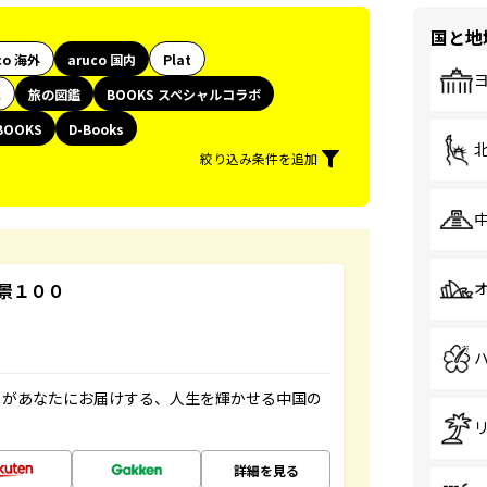
国と地
co 海外
aruco 国内
Plat
代
旅の図鑑
BOOKS スペシャルコラボ
BOOKS
D-Books
絞り込み条件を追加
景１００
」があなたにお届けする、人生を輝かせる中国の
詳細を見る