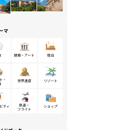
ーマ
食
建築・アート
宿泊
ト・
世界遺産
リゾート
戦
鉄道・
ビティ
ショップ
フライト