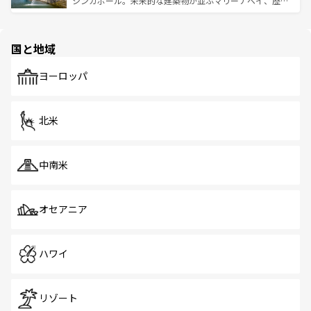
シンガポール。未来的な建築物が並ぶマリーナベイ、歴史
ける。 なお、新着のタイ情報は
コンテンツ一覧
を参照して
そう。 なお、新着の香港情報は
コンテンツ一覧
を参照して
と伝統を感じられるエスニックタウン、多数の緑豊かな公
ほしい。
ほしい。
園や自然保護区など、自然が調和した近代的な景観と文化
の多様性あふれるカラフルな町は、どこを歩いても新しい
国と地域
発見がある。さらに、治安のよさや充実した公共交通機関
も、旅行者にとっては魅力的なポイント。グルメも豊富
で、ホーカーズは地元の風情を楽しめる外せないスポット
ヨーロッパ
だ。訪れる人を飽きさせないシンガポールで、多様な魅力
を体感しよう。 なお、新着のシンガポール情報は
コンテン
ツ一覧
を参照してほしい。
北米
中南米
オセアニア
ハワイ
リゾート