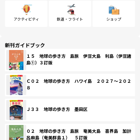
アクティビティ
鉄道・フライト
ショップ
新刊ガイドブック
１５ 地球の歩き方 島旅 伊豆大島 利島（伊豆諸
島①）３訂版
Ｃ０２ 地球の歩き方 ハワイ島 ２０２７～２０２
８
Ｊ３３ 地球の歩き方 墨田区
０２ 地球の歩き方 島旅 奄美大島 喜界島 加計
呂麻島（奄美群島１） ５訂版