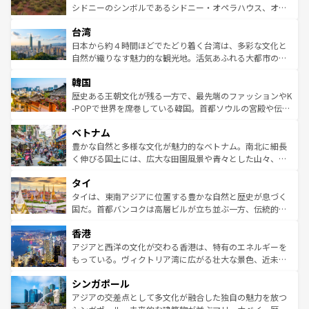
しみながら、その多様性と豊かな歴史を感じることができ
おすすめ。エメラルドグリーンに輝く海をはじめ、豊かな
シドニーのシンボルであるシドニー・オペラハウス、オー
るだろう。車でのロードトリップや列車の旅も、アメリカ
文化や歴史が息づいている。「アロハスピリット」と呼ば
ストラリア東海岸北部に広がる大サンゴ礁地帯グレートバ
ならではの贅沢な旅のスタイルだ。 なお、新着のアメリカ
台湾
れるおもてなしの心で訪れる人々を迎えてくれるハワイの
リアリーフや大陸中央部にそびえるウルル（エアーズロッ
情報は
コンテンツ一覧
を参照してほしい。
人々、おいしいローカルフードやハワイアンミュージッ
ク）、タスマニアの美しい原生林やケアンズの熱帯雨林な
日本から約４時間ほどでたどり着く台湾は、多彩な文化と
ク、伝統的なフラダンスなど、すべてがハワイの魅力を彩
ど、見どころがたくさん。また、カフェやワイン、オージ
自然が織りなす魅力的な観光地。活気あふれる大都市の台
っている。訪れるたびに新しい発見と感動が待っているハ
ービーフなどの食文化も豊かで、美味しいものであふれて
北やノスタルジックな町並みが人気な九份（ジォウフェ
ワイを、存分に味わってほしい。 なお、新着のハワイ情報
韓国
いる。アクティビティも充実しており、サーフィンやダイ
ン）、静ひつな山岳地帯である台湾東部など、都市の喧騒
は
コンテンツ一覧
を参照してほしい。
ビング、ハイキングなど、アウトドア好きにはたまらな
と山間の静けさが共存しており、訪れる人に新しい発見と
歴史ある王朝文化が残る一方で、最先端のファッションやK
い。オーストラリアの多彩な魅力を存分に味わいつくそ
驚きをもたらしてくれる。また、奥深い台湾の食文化も魅
-POPで世界を席巻している韓国。首都ソウルの宮殿や伝統
う。 なお、新着のオーストラリア情報は
コンテンツ一覧
を
力で、夜市などの屋台グルメから高級料理、ヘルシーで美
家屋が並ぶエリアでは韓国の歴史と文化に浸ることがで
参照してほしい。
ベトナム
容にもいいと評判のスイーツなど、バラエティ豊かな料理
き、地方に足を延ばせば四季折々の自然美を楽しむことが
が味わえる。 なお、新着の台湾情報は
コンテンツ一覧
を参
できる。そして、キムチや焼肉、絶品のストリートフード
豊かな自然と多様な文化が魅力的なベトナム。南北に細長
照してほしい。
まで、さまざまな韓国料理が待っている。夜には、韓国な
く伸びる国土には、広大な田園風景や青々とした山々、世
らではのナイトライフも堪能できる。あたたかいホスピタ
界遺産に登録された壮大な自然景観が点在し、都市部では
タイ
リティに包まれながら、韓国の多彩な魅力を心ゆくまで味
急速な発展と共に伝統が息づく。ハノイの古い町並みやホ
わってみてほしい。 なお、新着の韓国情報は
コンテンツ一
ーチミン市のフランス統治時代の建物も、独特の雰囲気を
タイは、東南アジアに位置する豊かな自然と歴史が息づく
覧
を参照してほしい。
醸し出している。また、バラエティの豊かさとおいしさで
国だ。首都バンコクは高層ビルが立ち並ぶ一方、伝統的な
世界中の食通を魅了してやまないベトナム料理も魅力のひ
寺院や市場がいたるところに点在し、古きよき文化と現代
香港
とつ。フォーやバインミー、ベトナムコーヒーなどは、ぜ
の活気が交差している。北部ではチェンマイなどの山岳地
ひ現地で味わいたい。どの地域を訪れてもあたたかい人々
帯で自然と触れ合い、南部ではプーケットやクラビの美し
アジアと西洋の文化が交わる香港は、特有のエネルギーを
が旅行者を迎えてくれるので、きっと忘れられない旅にな
いビーチでリゾート気分を楽しむことができる。タイ料理
もっている。ヴィクトリア湾に広がる壮大な景色、近未来
るはずだ。 なお、新着のベトナム情報は
コンテンツ一覧
を
は世界的に有名で、屋台から高級レストランまで味覚を刺
的なアートスポット、そして歴史と現代が融合した町並
参照してほしい。
シンガポール
激する。気候は一年中温暖で、どの季節にも異なる楽しみ
み、どこを訪れても感動するはず。観光スポットが密集し
が待っている。親しみやすいタイの人々、仏教を中心とし
ており、効率よく見どころを回れるのも魅力。息をのむよ
アジアの交差点として多文化が融合した独自の魅力を放つ
た文化、そして多様な観光資源が、訪れる旅人を魅了し続
うな絶景から文化的な体験まで、香港を存分に楽しみ尽く