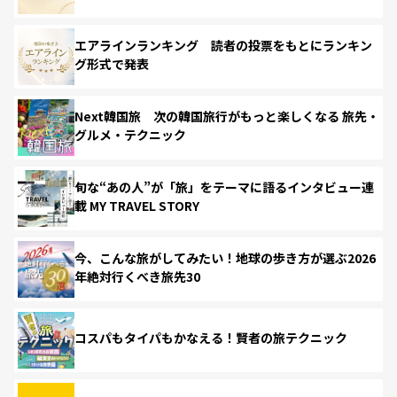
エアラインランキング 読者の投票をもとにランキン
グ形式で発表
Next韓国旅 次の韓国旅行がもっと楽しくなる 旅先・
グルメ・テクニック
旬な“あの人”が「旅」をテーマに語るインタビュー連
載 MY TRAVEL STORY
今、こんな旅がしてみたい！地球の歩き方が選ぶ2026
年絶対行くべき旅先30
コスパもタイパもかなえる！賢者の旅テクニック