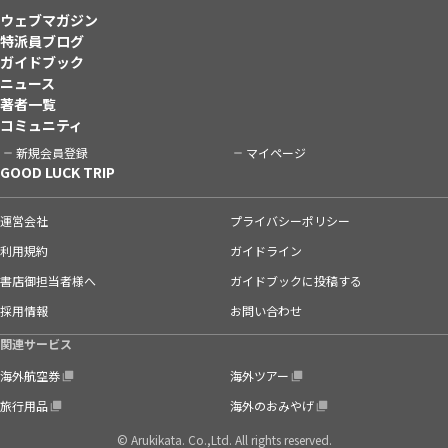
ウェブマガジン
特派員ブログ
ガイドブック
ニュース
著者一覧
コミュニティ
新規会員登録
マイページ
GOOD LUCK TRIP
運営会社
プライバシーポリシー
利用規約
ガイドライン
書店御担当者様へ
ガイドブックに投稿する
採用情報
お問い合わせ
関連サービス
海外航空券
海外ツアー
旅行用品
海外のおみやげ
© Arukikata. Co.,Ltd. All rights reserved.