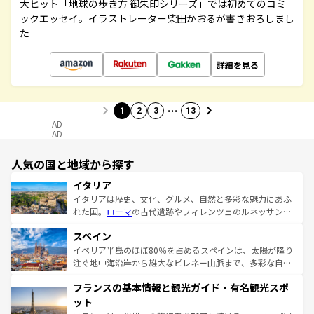
大ヒット「地球の歩き方 御朱印シリーズ」では初めてのコミ
ックエッセイ。イラストレーター柴田かおるが書きおろしまし
た
詳細を見る
…
1
2
3
13
AD
AD
人気の国と地域から探す
イタリア
イタリアは歴史、文化、グルメ、自然と多彩な魅力にあふ
れた国。
ローマ
の古代遺跡やフィレンツェのルネッサンス
美術、ヴェネツィアの運河など、歴史あるスポットはもち
スペイン
ろん、トスカーナの美しい田園風景やアマルフィ海岸の絶
景など、自然景観も見逃せない。観光の合間には、本場の
イベリア半島のほぼ80％を占めるスペインは、太陽が降り
ピザやパスタなど、絶品のイタリア料理を堪能することも
注ぐ地中海沿岸から雄大なピレネー山脈まで、多彩な自然
できる。朝目覚めてから夜眠るまで、すべての瞬間を楽し
と文化が詰まったヨーロッパ屈指の旅行先だ。多様な地域
フランスの基本情報と観光ガイド・有名観光スポ
ませてくれるイタリアで、忘れられない旅をしてみよう！
文化が根付くこの国では、情熱的なフラメンコ、熱気あふ
なお、新着のイタリア情報は
コンテンツ一覧
を参照してほ
れる闘牛、そして美味しいタパスが生活の一部となってい
ット
しい。
る。首都マドリードの洗練された雰囲気や、バルセロナの