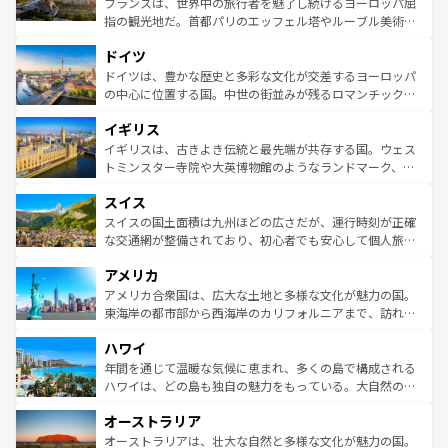
フランスは、世界中の旅行者を魅了し続けるヨーロッパ屈
アートに溢れた街角から、地方では古代ローマ遺跡や中世
指の観光地だ。首都パリのエッフェル塔やルーブル美術館
の城塞都市、穏やかなビーチリゾートまで多彩な表情を見
といった象徴的なスポットから、田舎町の古風な美しさま
せる。地方によって風土や気候が異なるスペインはその個
ドイツ
で、幅広い魅力が詰まっている。華麗な宮殿、歴史的な大
性で訪れる人を魅了する。 なお、新着のスペイン情報は
コ
聖堂、美しいビーチ、そして豊かな自然が、訪れる者を心
ドイツは、豊かな歴史と多彩な文化が交差するヨーロッパ
ンテンツ一覧
を参照してほしい。
から魅了する。また、フランスは美食の国としても知ら
の中心に位置する国。中世の街並みが残るロマンチック街
れ、フランス料理はユネスコ無形文化遺産にも登録されて
道から、未来を先取りするようなモダンな都市まで多様な
イギリス
いる。シャンパンの発祥地であるランス、プロヴァンスの
顔を持つこの国は、どこを歩いても飽きることがない。ベ
香り高いラベンダー畑など、多彩な楽しみ方が可能だ。さ
ルリンの文化的活気、バイエルン州のアルプスの絶景、そ
イギリスは、古きよき伝統と最先端が共存する国。ウェス
らに、パリ以外の地域にも魅力が溢れており、どの街角に
してライン川沿いのワイン畑といった風景は必見。ビール
トミンスター寺院や大英博物館のようなランドマーク、歴
も豊かな歴史と文化が息づいている。パリ以外の個性あふ
とソーセージを味わいながら地元の人と過ごす楽しい時間
史ある大学都市、美しい丘陵地帯や牧歌的な風景など、エ
れる地方に足を運ぶとそれぞれで全く異なる文化を体験で
スイス
は、お酒好きな人にはぜひ体験してほしい。 なお、新着の
リアごとに異なる魅力がある。また、優雅なアフタヌーン
きるだろう。 なお、新着のフランス情報は
コンテンツ一覧
ドイツ情報は
コンテンツ一覧
を参照してほしい。
ティー、ビール好きにはたまらない英国パブ、サッカー観
スイスの国土面積は九州ほどの広さだが、運行時刻が正確
を参照してほしい。
戦など、本場だからこそできる体験も豊富。イギリスを旅
な交通網が整備されており、初心者でも安心して個人旅行
して楽しみつくそう。 なお、新着のイギリス情報は
コンテ
を楽しめる。日本同様に時刻表どおりの旅が可能だ。中世
アメリカ
ンツ一覧
を参照してほしい。
の建物がそのまま残る町や、スイスならではのユニークな
博物館もあり、アルプス観光だけでなく町歩きも満喫する
アメリカ合衆国は、広大な土地と多様な文化が魅力の国。
ことができる。国民の所得が高いため物価も高いが、旅行
東海岸の都市部から西海岸のカリフォルニアまで、訪れる
者向けの交通パス提供のサービスもあり、うまく活用すれ
場所ごとに異なる風景と体験が待っている。ニューヨーク
ハワイ
ば市内交通費無料で観光を楽しむこともできる。 なお、新
のような巨大都市は、観光、ショッピング、エンターテイ
着のスイス情報は
コンテンツ一覧
を参照してほしい。
ンメントが詰まった刺激的なスポットだ。一方、アメリカ
年間を通じて温暖な気候に恵まれ、多くの島で構成される
西部には大自然が広がり、グランドキャニオンやイエロー
ハワイは、どの島も独自の魅力をもっている。大自然の神
ストーン国立公園といった絶景が堪能できる。さらに、南
秘を感じたいなら、火山が生み出した壮大な景観を誇るハ
オーストラリア
部のニューオーリンズでは、音楽と美食が融合した独特の
ワイ島は見逃せない。また、定番の観光地といえばオアフ
文化が魅力。旅行者はアメリカの各地域で異なる魅力を楽
島だが、静かな自然を求めるならマウイ島やカウアイ島が
オーストラリアは、壮大な自然と多様な文化が魅力の国。