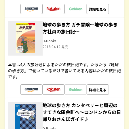
詳細を見る
地球の歩き方 ガチ冒険～地球の歩き
方社員の旅日記～
D-Books
2018.04.12 発売
本書は4人の旅好きによるただの旅日記です。たまたま『地球
の歩き方』で働いているだけで書いてある内容はただの旅日記
です。
詳細を見る
地球の歩き方 カンタベリーと周辺の
すてきな田舎町へ～ロンドンからの日
帰りおさんぽガイド♪
D-Books