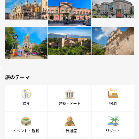
旅のテーマ
飲食
建築・アート
宿泊
イベント・観戦
世界遺産
リゾート