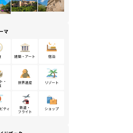
ーマ
食
建築・アート
宿泊
ト・
世界遺産
リゾート
戦
鉄道・
ビティ
ショップ
フライト