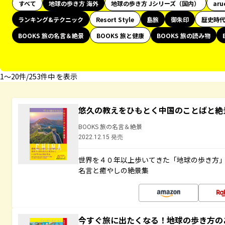
すべて
地球の歩き方 海外
地球の歩き方 Jシリーズ（国内）
aru
ランキング&テクニック
Resort Style
島旅
御朱印
歴史時
BOOKS 旅の名言＆絶景
BOOKS 旅と健康
BOOKS 旅の読み物
1〜20件/253件中 を表示
悠久の教えをひもとく中国のことばと絶
BOOKS 旅の名言＆絶景
2022.12.15 発売
世界を４０年以上歩いてきた「地球の歩き方
名言と癒やしの絶景集
今すぐ旅に出たくなる！地球の歩き方の