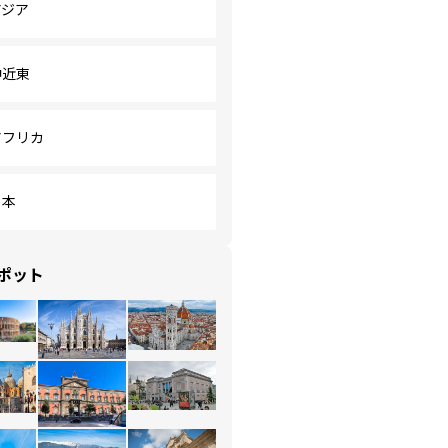
アジア
中近東
アフリカ
日本
ポット