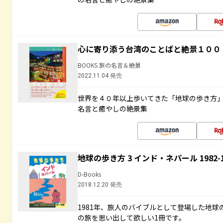
心に寄り添う台湾のことばと絶景１００
BOOKS 旅の名言＆絶景
2022.11.04 発売
世界を４０年以上歩いてきた「地球の歩き方
名言と癒やしの絶景集
地球の歩き方 3 インド・ネパール 1982
D-Books
2018.12.20 発売
1981年、旅人のバイブルとして登場した地
の旅を思い出して欲しい1冊です。