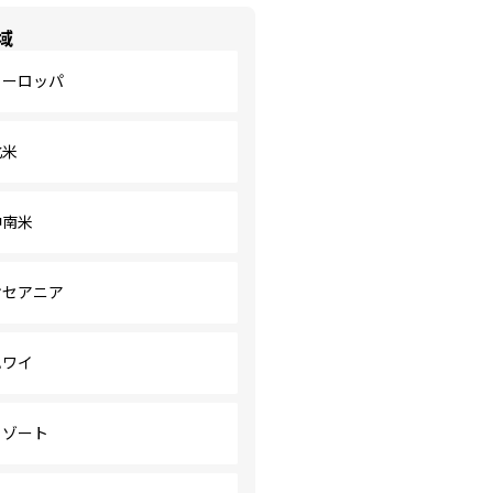
域
ヨーロッパ
北米
中南米
オセアニア
ハワイ
リゾート