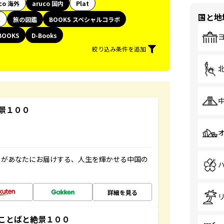
co 海外
aruco 国内
Plat
国と地
代
旅の図鑑
BOOKS スペシャルコラボ
BOOKS
D-Books
絞り込み条件を追加
景１００
」があなたにお届けする、人生を輝かせる中国の
詳細を見る
ことばと絶景１００