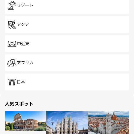
リゾート
アジア
中近東
アフリカ
日本
人気スポット