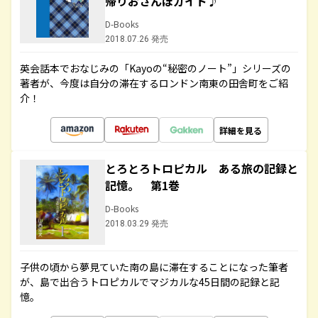
帰りおさんぽガイド♪
D-Books
2018.07.26 発売
英会話本でおなじみの「Kayoの“秘密のノート”」シリーズの
著者が、今度は自分の滞在するロンドン南東の田舎町をご紹
介！
詳細を見る
とろとろトロピカル ある旅の記録と
記憶。 第1巻
D-Books
2018.03.29 発売
子供の頃から夢見ていた南の島に滞在することになった筆者
が、島で出合うトロピカルでマジカルな45日間の記録と記
憶。