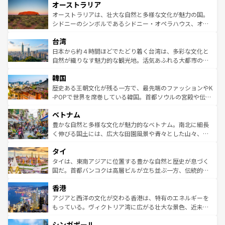
オーストラリア
部のニューオーリンズでは、音楽と美食が融合した独特の
ワイ島は見逃せない。また、定番の観光地といえばオアフ
文化が魅力。旅行者はアメリカの各地域で異なる魅力を楽
島だが、静かな自然を求めるならマウイ島やカウアイ島が
オーストラリアは、壮大な自然と多様な文化が魅力の国。
しみながら、その多様性と豊かな歴史を感じることができ
おすすめ。エメラルドグリーンに輝く海をはじめ、豊かな
シドニーのシンボルであるシドニー・オペラハウス、オー
るだろう。車でのロードトリップや列車の旅も、アメリカ
文化や歴史が息づいている。「アロハスピリット」と呼ば
ストラリア東海岸北部に広がる大サンゴ礁地帯グレートバ
ならではの贅沢な旅のスタイルだ。 なお、新着のアメリカ
台湾
れるおもてなしの心で訪れる人々を迎えてくれるハワイの
リアリーフや大陸中央部にそびえるウルル（エアーズロッ
情報は
コンテンツ一覧
を参照してほしい。
人々、おいしいローカルフードやハワイアンミュージッ
ク）、タスマニアの美しい原生林やケアンズの熱帯雨林な
日本から約４時間ほどでたどり着く台湾は、多彩な文化と
ク、伝統的なフラダンスなど、すべてがハワイの魅力を彩
ど、見どころがたくさん。また、カフェやワイン、オージ
自然が織りなす魅力的な観光地。活気あふれる大都市の台
っている。訪れるたびに新しい発見と感動が待っているハ
ービーフなどの食文化も豊かで、美味しいものであふれて
北やノスタルジックな町並みが人気な九份（ジォウフェ
ワイを、存分に味わってほしい。 なお、新着のハワイ情報
韓国
いる。アクティビティも充実しており、サーフィンやダイ
ン）、静ひつな山岳地帯である台湾東部など、都市の喧騒
は
コンテンツ一覧
を参照してほしい。
ビング、ハイキングなど、アウトドア好きにはたまらな
と山間の静けさが共存しており、訪れる人に新しい発見と
歴史ある王朝文化が残る一方で、最先端のファッションやK
い。オーストラリアの多彩な魅力を存分に味わいつくそ
驚きをもたらしてくれる。また、奥深い台湾の食文化も魅
-POPで世界を席巻している韓国。首都ソウルの宮殿や伝統
う。 なお、新着のオーストラリア情報は
コンテンツ一覧
を
力で、夜市などの屋台グルメから高級料理、ヘルシーで美
家屋が並ぶエリアでは韓国の歴史と文化に浸ることがで
参照してほしい。
ベトナム
容にもいいと評判のスイーツなど、バラエティ豊かな料理
き、地方に足を延ばせば四季折々の自然美を楽しむことが
が味わえる。 なお、新着の台湾情報は
コンテンツ一覧
を参
できる。そして、キムチや焼肉、絶品のストリートフード
豊かな自然と多様な文化が魅力的なベトナム。南北に細長
照してほしい。
まで、さまざまな韓国料理が待っている。夜には、韓国な
く伸びる国土には、広大な田園風景や青々とした山々、世
らではのナイトライフも堪能できる。あたたかいホスピタ
界遺産に登録された壮大な自然景観が点在し、都市部では
タイ
リティに包まれながら、韓国の多彩な魅力を心ゆくまで味
急速な発展と共に伝統が息づく。ハノイの古い町並みやホ
わってみてほしい。 なお、新着の韓国情報は
コンテンツ一
ーチミン市のフランス統治時代の建物も、独特の雰囲気を
タイは、東南アジアに位置する豊かな自然と歴史が息づく
覧
を参照してほしい。
醸し出している。また、バラエティの豊かさとおいしさで
国だ。首都バンコクは高層ビルが立ち並ぶ一方、伝統的な
世界中の食通を魅了してやまないベトナム料理も魅力のひ
寺院や市場がいたるところに点在し、古きよき文化と現代
香港
とつ。フォーやバインミー、ベトナムコーヒーなどは、ぜ
の活気が交差している。北部ではチェンマイなどの山岳地
ひ現地で味わいたい。どの地域を訪れてもあたたかい人々
帯で自然と触れ合い、南部ではプーケットやクラビの美し
アジアと西洋の文化が交わる香港は、特有のエネルギーを
が旅行者を迎えてくれるので、きっと忘れられない旅にな
いビーチでリゾート気分を楽しむことができる。タイ料理
もっている。ヴィクトリア湾に広がる壮大な景色、近未来
るはずだ。 なお、新着のベトナム情報は
コンテンツ一覧
を
は世界的に有名で、屋台から高級レストランまで味覚を刺
的なアートスポット、そして歴史と現代が融合した町並
参照してほしい。
シンガポール
激する。気候は一年中温暖で、どの季節にも異なる楽しみ
み、どこを訪れても感動するはず。観光スポットが密集し