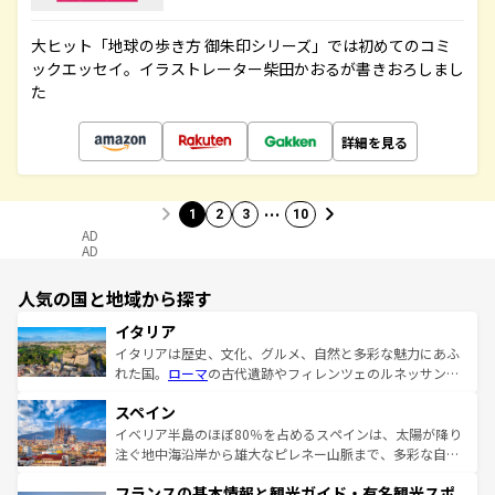
大ヒット「地球の歩き方 御朱印シリーズ」では初めてのコミ
ックエッセイ。イラストレーター柴田かおるが書きおろしまし
た
詳細を見る
…
1
2
3
10
AD
AD
人気の国と地域から探す
イタリア
イタリアは歴史、文化、グルメ、自然と多彩な魅力にあふ
れた国。
ローマ
の古代遺跡やフィレンツェのルネッサンス
美術、ヴェネツィアの運河など、歴史あるスポットはもち
スペイン
ろん、トスカーナの美しい田園風景やアマルフィ海岸の絶
景など、自然景観も見逃せない。観光の合間には、本場の
イベリア半島のほぼ80％を占めるスペインは、太陽が降り
ピザやパスタなど、絶品のイタリア料理を堪能することも
注ぐ地中海沿岸から雄大なピレネー山脈まで、多彩な自然
できる。朝目覚めてから夜眠るまで、すべての瞬間を楽し
と文化が詰まったヨーロッパ屈指の旅行先だ。多様な地域
フランスの基本情報と観光ガイド・有名観光スポ
ませてくれるイタリアで、忘れられない旅をしてみよう！
文化が根付くこの国では、情熱的なフラメンコ、熱気あふ