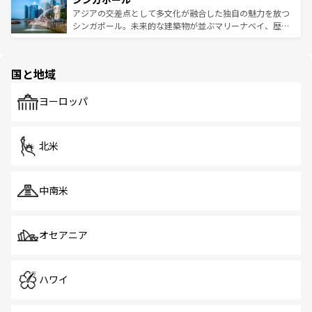
が待っている。親しみやすいタイの人々、仏教を中心とし
ており、効率よく見どころを回れるのも魅力。息をのむよ
アジアの交差点として多文化が融合した独自の魅力を放つ
た文化、そして多様な観光資源が、訪れる旅人を魅了し続
うな絶景から文化的な体験まで、香港を存分に楽しみ尽く
シンガポール。未来的な建築物が並ぶマリーナベイ、歴史
ける。 なお、新着のタイ情報は
コンテンツ一覧
を参照して
そう。 なお、新着の香港情報は
コンテンツ一覧
を参照して
と伝統を感じられるエスニックタウン、多数の緑豊かな公
ほしい。
ほしい。
園や自然保護区など、自然が調和した近代的な景観と文化
の多様性あふれるカラフルな町は、どこを歩いても新しい
国と地域
発見がある。さらに、治安のよさや充実した公共交通機関
も、旅行者にとっては魅力的なポイント。グルメも豊富
で、ホーカーズは地元の風情を楽しめる外せないスポット
ヨーロッパ
だ。訪れる人を飽きさせないシンガポールで、多様な魅力
を体感しよう。 なお、新着のシンガポール情報は
コンテン
ツ一覧
を参照してほしい。
北米
中南米
オセアニア
ハワイ