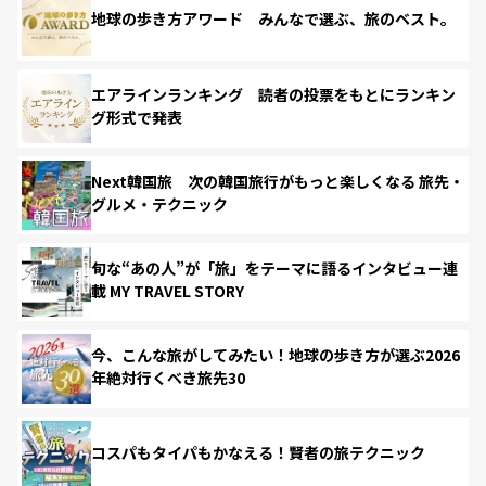
地球の歩き方アワード みんなで選ぶ、旅のベスト。
エアラインランキング 読者の投票をもとにランキン
グ形式で発表
Next韓国旅 次の韓国旅行がもっと楽しくなる 旅先・
グルメ・テクニック
旬な“あの人”が「旅」をテーマに語るインタビュー連
載 MY TRAVEL STORY
今、こんな旅がしてみたい！地球の歩き方が選ぶ2026
年絶対行くべき旅先30
コスパもタイパもかなえる！賢者の旅テクニック