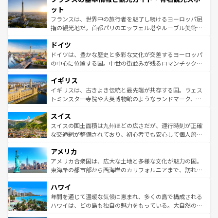
なお、新着のイタリア情報は
コンテンツ一覧
を参照してほ
れる闘牛、そして美味しいタパスが生活の一部となってい
ット
しい。
る。首都マドリードの洗練された雰囲気や、バルセロナの
フランスは、世界中の旅行者を魅了し続けるヨーロッパ屈
アートに溢れた街角から、地方では古代ローマ遺跡や中世
指の観光地だ。首都パリのエッフェル塔やルーブル美術館
の城塞都市、穏やかなビーチリゾートまで多彩な表情を見
といった象徴的なスポットから、田舎町の古風な美しさま
せる。地方によって風土や気候が異なるスペインはその個
ドイツ
で、幅広い魅力が詰まっている。華麗な宮殿、歴史的な大
性で訪れる人を魅了する。 なお、新着のスペイン情報は
コ
聖堂、美しいビーチ、そして豊かな自然が、訪れる者を心
ドイツは、豊かな歴史と多彩な文化が交差するヨーロッパ
ンテンツ一覧
を参照してほしい。
から魅了する。また、フランスは美食の国としても知ら
の中心に位置する国。中世の街並みが残るロマンチック街
れ、フランス料理はユネスコ無形文化遺産にも登録されて
道から、未来を先取りするようなモダンな都市まで多様な
イギリス
いる。シャンパンの発祥地であるランス、プロヴァンスの
顔を持つこの国は、どこを歩いても飽きることがない。ベ
香り高いラベンダー畑など、多彩な楽しみ方が可能だ。さ
ルリンの文化的活気、バイエルン州のアルプスの絶景、そ
イギリスは、古きよき伝統と最先端が共存する国。ウェス
らに、パリ以外の地域にも魅力が溢れており、どの街角に
してライン川沿いのワイン畑といった風景は必見。ビール
トミンスター寺院や大英博物館のようなランドマーク、歴
も豊かな歴史と文化が息づいている。パリ以外の個性あふ
とソーセージを味わいながら地元の人と過ごす楽しい時間
史ある大学都市、美しい丘陵地帯や牧歌的な風景など、エ
れる地方に足を運ぶとそれぞれで全く異なる文化を体験で
スイス
は、お酒好きな人にはぜひ体験してほしい。 なお、新着の
リアごとに異なる魅力がある。また、優雅なアフタヌーン
きるだろう。 なお、新着のフランス情報は
コンテンツ一覧
ドイツ情報は
コンテンツ一覧
を参照してほしい。
ティー、ビール好きにはたまらない英国パブ、サッカー観
スイスの国土面積は九州ほどの広さだが、運行時刻が正確
を参照してほしい。
戦など、本場だからこそできる体験も豊富。イギリスを旅
な交通網が整備されており、初心者でも安心して個人旅行
して楽しみつくそう。 なお、新着のイギリス情報は
コンテ
を楽しめる。日本同様に時刻表どおりの旅が可能だ。中世
アメリカ
ンツ一覧
を参照してほしい。
の建物がそのまま残る町や、スイスならではのユニークな
博物館もあり、アルプス観光だけでなく町歩きも満喫する
アメリカ合衆国は、広大な土地と多様な文化が魅力の国。
ことができる。国民の所得が高いため物価も高いが、旅行
東海岸の都市部から西海岸のカリフォルニアまで、訪れる
者向けの交通パス提供のサービスもあり、うまく活用すれ
場所ごとに異なる風景と体験が待っている。ニューヨーク
ハワイ
ば市内交通費無料で観光を楽しむこともできる。 なお、新
のような巨大都市は、観光、ショッピング、エンターテイ
着のスイス情報は
コンテンツ一覧
を参照してほしい。
ンメントが詰まった刺激的なスポットだ。一方、アメリカ
年間を通じて温暖な気候に恵まれ、多くの島で構成される
西部には大自然が広がり、グランドキャニオンやイエロー
ハワイは、どの島も独自の魅力をもっている。大自然の神
ストーン国立公園といった絶景が堪能できる。さらに、南
秘を感じたいなら、火山が生み出した壮大な景観を誇るハ