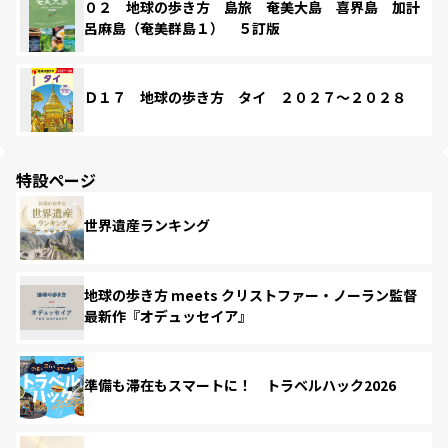
０２ 地球の歩き方 島旅 奄美大島 喜界島 加計
呂麻島（奄美群島１） ５訂版
Ｄ１７ 地球の歩き方 タイ ２０２７～２０２８
特設ページ
世界遺産ランキング
地球の歩き方 meets クリストファー・ノーラン監督
最新作『オデュッセイア』
準備も滞在もスマートに！ トラベルハック2026