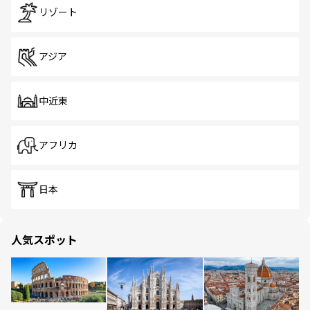
リゾート
アジア
中近東
アフリカ
日本
人気スポット