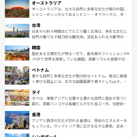
オーストラリア
部のニューオーリンズでは、音楽と美食が融合した独特の
ワイ島は見逃せない。また、定番の観光地といえばオアフ
文化が魅力。旅行者はアメリカの各地域で異なる魅力を楽
島だが、静かな自然を求めるならマウイ島やカウアイ島が
オーストラリアは、壮大な自然と多様な文化が魅力の国。
しみながら、その多様性と豊かな歴史を感じることができ
おすすめ。エメラルドグリーンに輝く海をはじめ、豊かな
シドニーのシンボルであるシドニー・オペラハウス、オー
るだろう。車でのロードトリップや列車の旅も、アメリカ
文化や歴史が息づいている。「アロハスピリット」と呼ば
ストラリア東海岸北部に広がる大サンゴ礁地帯グレートバ
ならではの贅沢な旅のスタイルだ。 なお、新着のアメリカ
台湾
れるおもてなしの心で訪れる人々を迎えてくれるハワイの
リアリーフや大陸中央部にそびえるウルル（エアーズロッ
情報は
コンテンツ一覧
を参照してほしい。
人々、おいしいローカルフードやハワイアンミュージッ
ク）、タスマニアの美しい原生林やケアンズの熱帯雨林な
日本から約４時間ほどでたどり着く台湾は、多彩な文化と
ク、伝統的なフラダンスなど、すべてがハワイの魅力を彩
ど、見どころがたくさん。また、カフェやワイン、オージ
自然が織りなす魅力的な観光地。活気あふれる大都市の台
っている。訪れるたびに新しい発見と感動が待っているハ
ービーフなどの食文化も豊かで、美味しいものであふれて
北やノスタルジックな町並みが人気な九份（ジォウフェ
ワイを、存分に味わってほしい。 なお、新着のハワイ情報
韓国
いる。アクティビティも充実しており、サーフィンやダイ
ン）、静ひつな山岳地帯である台湾東部など、都市の喧騒
は
コンテンツ一覧
を参照してほしい。
ビング、ハイキングなど、アウトドア好きにはたまらな
と山間の静けさが共存しており、訪れる人に新しい発見と
歴史ある王朝文化が残る一方で、最先端のファッションやK
い。オーストラリアの多彩な魅力を存分に味わいつくそ
驚きをもたらしてくれる。また、奥深い台湾の食文化も魅
-POPで世界を席巻している韓国。首都ソウルの宮殿や伝統
う。 なお、新着のオーストラリア情報は
コンテンツ一覧
を
力で、夜市などの屋台グルメから高級料理、ヘルシーで美
家屋が並ぶエリアでは韓国の歴史と文化に浸ることがで
参照してほしい。
ベトナム
容にもいいと評判のスイーツなど、バラエティ豊かな料理
き、地方に足を延ばせば四季折々の自然美を楽しむことが
が味わえる。 なお、新着の台湾情報は
コンテンツ一覧
を参
できる。そして、キムチや焼肉、絶品のストリートフード
豊かな自然と多様な文化が魅力的なベトナム。南北に細長
照してほしい。
まで、さまざまな韓国料理が待っている。夜には、韓国な
く伸びる国土には、広大な田園風景や青々とした山々、世
らではのナイトライフも堪能できる。あたたかいホスピタ
界遺産に登録された壮大な自然景観が点在し、都市部では
タイ
リティに包まれながら、韓国の多彩な魅力を心ゆくまで味
急速な発展と共に伝統が息づく。ハノイの古い町並みやホ
わってみてほしい。 なお、新着の韓国情報は
コンテンツ一
ーチミン市のフランス統治時代の建物も、独特の雰囲気を
タイは、東南アジアに位置する豊かな自然と歴史が息づく
覧
を参照してほしい。
醸し出している。また、バラエティの豊かさとおいしさで
国だ。首都バンコクは高層ビルが立ち並ぶ一方、伝統的な
世界中の食通を魅了してやまないベトナム料理も魅力のひ
寺院や市場がいたるところに点在し、古きよき文化と現代
香港
とつ。フォーやバインミー、ベトナムコーヒーなどは、ぜ
の活気が交差している。北部ではチェンマイなどの山岳地
ひ現地で味わいたい。どの地域を訪れてもあたたかい人々
帯で自然と触れ合い、南部ではプーケットやクラビの美し
アジアと西洋の文化が交わる香港は、特有のエネルギーを
が旅行者を迎えてくれるので、きっと忘れられない旅にな
いビーチでリゾート気分を楽しむことができる。タイ料理
もっている。ヴィクトリア湾に広がる壮大な景色、近未来
るはずだ。 なお、新着のベトナム情報は
コンテンツ一覧
を
は世界的に有名で、屋台から高級レストランまで味覚を刺
的なアートスポット、そして歴史と現代が融合した町並
参照してほしい。
シンガポール
激する。気候は一年中温暖で、どの季節にも異なる楽しみ
み、どこを訪れても感動するはず。観光スポットが密集し