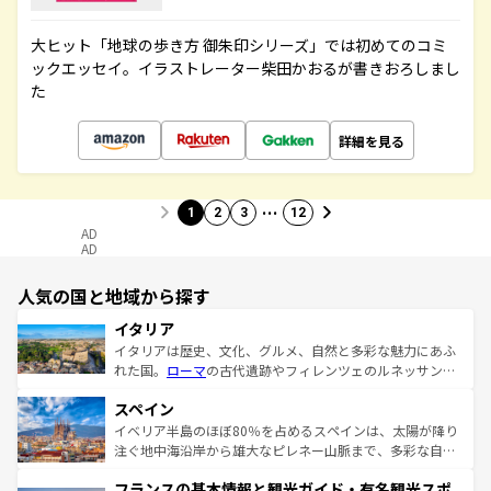
大ヒット「地球の歩き方 御朱印シリーズ」では初めてのコミ
ックエッセイ。イラストレーター柴田かおるが書きおろしまし
た
詳細を見る
…
1
2
3
12
AD
AD
人気の国と地域から探す
イタリア
イタリアは歴史、文化、グルメ、自然と多彩な魅力にあふ
れた国。
ローマ
の古代遺跡やフィレンツェのルネッサンス
美術、ヴェネツィアの運河など、歴史あるスポットはもち
スペイン
ろん、トスカーナの美しい田園風景やアマルフィ海岸の絶
景など、自然景観も見逃せない。観光の合間には、本場の
イベリア半島のほぼ80％を占めるスペインは、太陽が降り
ピザやパスタなど、絶品のイタリア料理を堪能することも
注ぐ地中海沿岸から雄大なピレネー山脈まで、多彩な自然
できる。朝目覚めてから夜眠るまで、すべての瞬間を楽し
と文化が詰まったヨーロッパ屈指の旅行先だ。多様な地域
フランスの基本情報と観光ガイド・有名観光スポ
ませてくれるイタリアで、忘れられない旅をしてみよう！
文化が根付くこの国では、情熱的なフラメンコ、熱気あふ