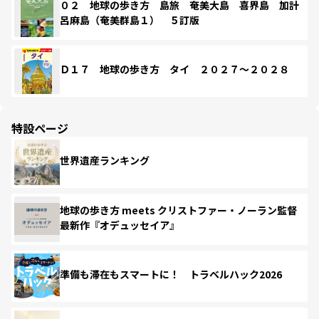
０２ 地球の歩き方 島旅 奄美大島 喜界島 加計
呂麻島（奄美群島１） ５訂版
Ｄ１７ 地球の歩き方 タイ ２０２７～２０２８
特設ページ
世界遺産ランキング
地球の歩き方 meets クリストファー・ノーラン監督
最新作『オデュッセイア』
準備も滞在もスマートに！ トラベルハック2026