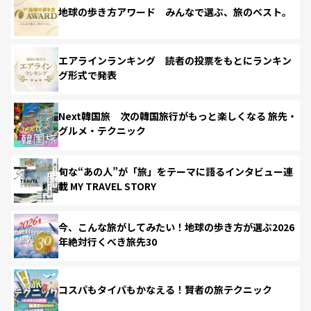
地球の歩き方アワード みんなで選ぶ、旅のベスト。
エアラインランキング 読者の投票をもとにランキン
グ形式で発表
Next韓国旅 次の韓国旅行がもっと楽しくなる 旅先・
グルメ・テクニック
旬な“あの人”が「旅」をテーマに語るインタビュー連
載 MY TRAVEL STORY
今、こんな旅がしてみたい！地球の歩き方が選ぶ2026
年絶対行くべき旅先30
コスパもタイパもかなえる！賢者の旅テクニック