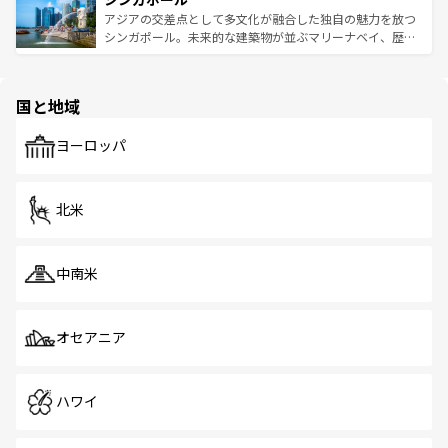
が待っている。親しみやすいタイの人々、仏教を中心とし
ており、効率よく見どころを回れるのも魅力。息をのむよ
アジアの交差点として多文化が融合した独自の魅力を放つ
た文化、そして多様な観光資源が、訪れる旅人を魅了し続
うな絶景から文化的な体験まで、香港を存分に楽しみ尽く
シンガポール。未来的な建築物が並ぶマリーナベイ、歴史
ける。 なお、新着のタイ情報は
コンテンツ一覧
を参照して
そう。 なお、新着の香港情報は
コンテンツ一覧
を参照して
と伝統を感じられるエスニックタウン、多数の緑豊かな公
ほしい。
ほしい。
園や自然保護区など、自然が調和した近代的な景観と文化
の多様性あふれるカラフルな町は、どこを歩いても新しい
国と地域
発見がある。さらに、治安のよさや充実した公共交通機関
も、旅行者にとっては魅力的なポイント。グルメも豊富
で、ホーカーズは地元の風情を楽しめる外せないスポット
ヨーロッパ
だ。訪れる人を飽きさせないシンガポールで、多様な魅力
を体感しよう。 なお、新着のシンガポール情報は
コンテン
ツ一覧
を参照してほしい。
北米
中南米
オセアニア
ハワイ