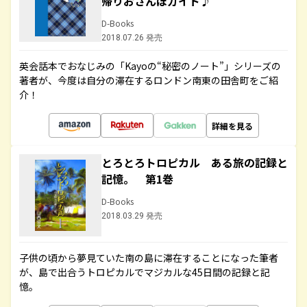
帰りおさんぽガイド♪
D-Books
2018.07.26 発売
英会話本でおなじみの「Kayoの“秘密のノート”」シリーズの
著者が、今度は自分の滞在するロンドン南東の田舎町をご紹
介！
詳細を見る
とろとろトロピカル ある旅の記録と
記憶。 第1巻
D-Books
2018.03.29 発売
子供の頃から夢見ていた南の島に滞在することになった筆者
が、島で出合うトロピカルでマジカルな45日間の記録と記
憶。