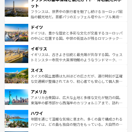
なお、新着のイタリア情報は
コンテンツ一覧
を参照してほ
れる闘牛、そして美味しいタパスが生活の一部となってい
ット
しい。
る。首都マドリードの洗練された雰囲気や、バルセロナの
フランスは、世界中の旅行者を魅了し続けるヨーロッパ屈
アートに溢れた街角から、地方では古代ローマ遺跡や中世
指の観光地だ。首都パリのエッフェル塔やルーブル美術館
の城塞都市、穏やかなビーチリゾートまで多彩な表情を見
といった象徴的なスポットから、田舎町の古風な美しさま
せる。地方によって風土や気候が異なるスペインはその個
ドイツ
で、幅広い魅力が詰まっている。華麗な宮殿、歴史的な大
性で訪れる人を魅了する。 なお、新着のスペイン情報は
コ
聖堂、美しいビーチ、そして豊かな自然が、訪れる者を心
ドイツは、豊かな歴史と多彩な文化が交差するヨーロッパ
ンテンツ一覧
を参照してほしい。
から魅了する。また、フランスは美食の国としても知ら
の中心に位置する国。中世の街並みが残るロマンチック街
れ、フランス料理はユネスコ無形文化遺産にも登録されて
道から、未来を先取りするようなモダンな都市まで多様な
イギリス
いる。シャンパンの発祥地であるランス、プロヴァンスの
顔を持つこの国は、どこを歩いても飽きることがない。ベ
香り高いラベンダー畑など、多彩な楽しみ方が可能だ。さ
ルリンの文化的活気、バイエルン州のアルプスの絶景、そ
イギリスは、古きよき伝統と最先端が共存する国。ウェス
らに、パリ以外の地域にも魅力が溢れており、どの街角に
してライン川沿いのワイン畑といった風景は必見。ビール
トミンスター寺院や大英博物館のようなランドマーク、歴
も豊かな歴史と文化が息づいている。パリ以外の個性あふ
とソーセージを味わいながら地元の人と過ごす楽しい時間
史ある大学都市、美しい丘陵地帯や牧歌的な風景など、エ
れる地方に足を運ぶとそれぞれで全く異なる文化を体験で
スイス
は、お酒好きな人にはぜひ体験してほしい。 なお、新着の
リアごとに異なる魅力がある。また、優雅なアフタヌーン
きるだろう。 なお、新着のフランス情報は
コンテンツ一覧
ドイツ情報は
コンテンツ一覧
を参照してほしい。
ティー、ビール好きにはたまらない英国パブ、サッカー観
スイスの国土面積は九州ほどの広さだが、運行時刻が正確
を参照してほしい。
戦など、本場だからこそできる体験も豊富。イギリスを旅
な交通網が整備されており、初心者でも安心して個人旅行
して楽しみつくそう。 なお、新着のイギリス情報は
コンテ
を楽しめる。日本同様に時刻表どおりの旅が可能だ。中世
アメリカ
ンツ一覧
を参照してほしい。
の建物がそのまま残る町や、スイスならではのユニークな
博物館もあり、アルプス観光だけでなく町歩きも満喫する
アメリカ合衆国は、広大な土地と多様な文化が魅力の国。
ことができる。国民の所得が高いため物価も高いが、旅行
東海岸の都市部から西海岸のカリフォルニアまで、訪れる
者向けの交通パス提供のサービスもあり、うまく活用すれ
場所ごとに異なる風景と体験が待っている。ニューヨーク
ハワイ
ば市内交通費無料で観光を楽しむこともできる。 なお、新
のような巨大都市は、観光、ショッピング、エンターテイ
着のスイス情報は
コンテンツ一覧
を参照してほしい。
ンメントが詰まった刺激的なスポットだ。一方、アメリカ
年間を通じて温暖な気候に恵まれ、多くの島で構成される
西部には大自然が広がり、グランドキャニオンやイエロー
ハワイは、どの島も独自の魅力をもっている。大自然の神
ストーン国立公園といった絶景が堪能できる。さらに、南
秘を感じたいなら、火山が生み出した壮大な景観を誇るハ