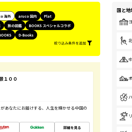
国と地
co 海外
aruco 国内
Plat
代
旅の図鑑
BOOKS スペシャルコラボ
BOOKS
D-Books
絞り込み条件を追加
景１００
」があなたにお届けする、人生を輝かせる中国の
詳細を見る