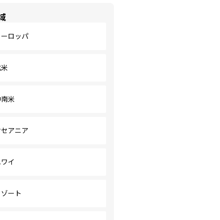
域
ヨーロッパ
北米
中南米
オセアニア
ハワイ
リゾート