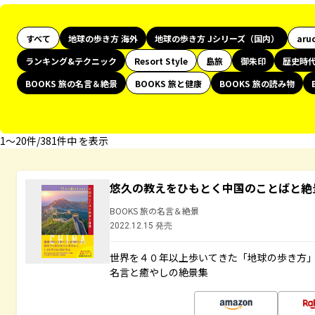
すべて
地球の歩き方 海外
地球の歩き方 Jシリーズ（国内）
aru
ランキング&テクニック
Resort Style
島旅
御朱印
歴史時
BOOKS 旅の名言＆絶景
BOOKS 旅と健康
BOOKS 旅の読み物
1〜20件/381件中 を表示
悠久の教えをひもとく中国のことばと絶
BOOKS 旅の名言＆絶景
2022.12.15 発売
世界を４０年以上歩いてきた「地球の歩き方
名言と癒やしの絶景集