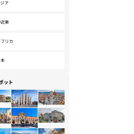
アジア
中近東
アフリカ
日本
ポット