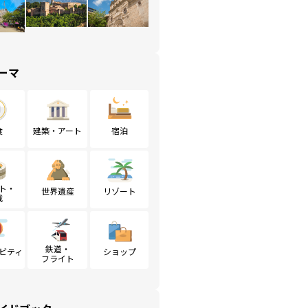
ーマ
食
建築・アート
宿泊
ト・
世界遺産
リゾート
戦
鉄道・
ビティ
ショップ
フライト