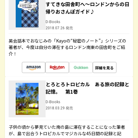
すてきな田舎町へ～ロンドンからの日
帰りおさんぽガイド♪
D-Books
2018.07.26 発売
英会話本でおなじみの「Kayoの“秘密のノート”」シリーズの
著者が、今度は自分の滞在するロンドン南東の田舎町をご紹
介！
詳細を見る
とろとろトロピカル ある旅の記録と
記憶。 第1巻
D-Books
2018.03.29 発売
子供の頃から夢見ていた南の島に滞在することになった筆者
が、島で出合うトロピカルでマジカルな45日間の記録と記