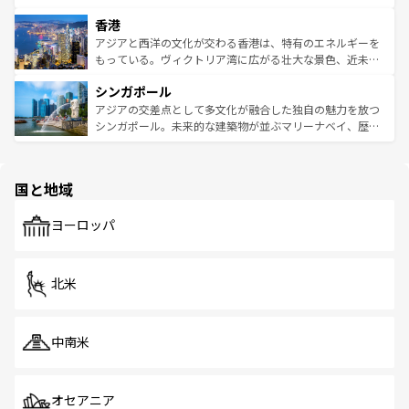
世界中の食通を魅了してやまないベトナム料理も魅力のひ
寺院や市場がいたるところに点在し、古きよき文化と現代
香港
とつ。フォーやバインミー、ベトナムコーヒーなどは、ぜ
の活気が交差している。北部ではチェンマイなどの山岳地
ひ現地で味わいたい。どの地域を訪れてもあたたかい人々
帯で自然と触れ合い、南部ではプーケットやクラビの美し
アジアと西洋の文化が交わる香港は、特有のエネルギーを
が旅行者を迎えてくれるので、きっと忘れられない旅にな
いビーチでリゾート気分を楽しむことができる。タイ料理
もっている。ヴィクトリア湾に広がる壮大な景色、近未来
るはずだ。 なお、新着のベトナム情報は
コンテンツ一覧
を
は世界的に有名で、屋台から高級レストランまで味覚を刺
的なアートスポット、そして歴史と現代が融合した町並
参照してほしい。
シンガポール
激する。気候は一年中温暖で、どの季節にも異なる楽しみ
み、どこを訪れても感動するはず。観光スポットが密集し
が待っている。親しみやすいタイの人々、仏教を中心とし
ており、効率よく見どころを回れるのも魅力。息をのむよ
アジアの交差点として多文化が融合した独自の魅力を放つ
た文化、そして多様な観光資源が、訪れる旅人を魅了し続
うな絶景から文化的な体験まで、香港を存分に楽しみ尽く
シンガポール。未来的な建築物が並ぶマリーナベイ、歴史
ける。 なお、新着のタイ情報は
コンテンツ一覧
を参照して
そう。 なお、新着の香港情報は
コンテンツ一覧
を参照して
と伝統を感じられるエスニックタウン、多数の緑豊かな公
ほしい。
ほしい。
園や自然保護区など、自然が調和した近代的な景観と文化
の多様性あふれるカラフルな町は、どこを歩いても新しい
国と地域
発見がある。さらに、治安のよさや充実した公共交通機関
も、旅行者にとっては魅力的なポイント。グルメも豊富
で、ホーカーズは地元の風情を楽しめる外せないスポット
ヨーロッパ
だ。訪れる人を飽きさせないシンガポールで、多様な魅力
を体感しよう。 なお、新着のシンガポール情報は
コンテン
ツ一覧
を参照してほしい。
北米
中南米
オセアニア