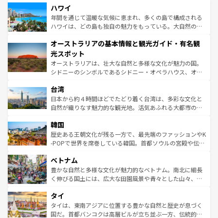
着のスイス情報は
コンテンツ一覧
を参照してほしい。
ハワイ
のような巨大都市は、観光、ショッピング、エンターテイ
ンメントが詰まった刺激的なスポットだ。一方、アメリカ
年間を通じて温暖な気候に恵まれ、多くの島で構成される
西部には大自然が広がり、グランドキャニオンやイエロー
ハワイは、どの島も独自の魅力をもっている。大自然の神
ストーン国立公園といった絶景が堪能できる。さらに、南
秘を感じたいなら、火山が生み出した壮大な景観を誇るハ
オーストラリアの基本情報と観光ガイド・有名観
部のニューオーリンズでは、音楽と美食が融合した独特の
ワイ島は見逃せない。また、定番の観光地といえばオアフ
文化が魅力。旅行者はアメリカの各地域で異なる魅力を楽
島だが、静かな自然を求めるならマウイ島やカウアイ島が
光スポット
しみながら、その多様性と豊かな歴史を感じることができ
おすすめ。エメラルドグリーンに輝く海をはじめ、豊かな
オーストラリアは、壮大な自然と多様な文化が魅力の国。
るだろう。車でのロードトリップや列車の旅も、アメリカ
文化や歴史が息づいている。「アロハスピリット」と呼ば
シドニーのシンボルであるシドニー・オペラハウス、オー
ならではの贅沢な旅のスタイルだ。 なお、新着のアメリカ
れるおもてなしの心で訪れる人々を迎えてくれるハワイの
ストラリア東海岸北部に広がる大サンゴ礁地帯グレートバ
情報は
コンテンツ一覧
を参照してほしい。
人々、おいしいローカルフードやハワイアンミュージッ
台湾
リアリーフや大陸中央部にそびえるウルル（エアーズロッ
ク、伝統的なフラダンスなど、すべてがハワイの魅力を彩
ク）、タスマニアの美しい原生林やケアンズの熱帯雨林な
日本から約４時間ほどでたどり着く台湾は、多彩な文化と
っている。訪れるたびに新しい発見と感動が待っているハ
ど、見どころがたくさん。また、カフェやワイン、オージ
自然が織りなす魅力的な観光地。活気あふれる大都市の台
ワイを、存分に味わってほしい。 なお、新着のハワイ情報
ービーフなどの食文化も豊かで、美味しいものであふれて
北やノスタルジックな町並みが人気な九份（ジォウフェ
は
コンテンツ一覧
を参照してほしい。
韓国
いる。アクティビティも充実しており、サーフィンやダイ
ン）、静ひつな山岳地帯である台湾東部など、都市の喧騒
ビング、ハイキングなど、アウトドア好きにはたまらな
と山間の静けさが共存しており、訪れる人に新しい発見と
歴史ある王朝文化が残る一方で、最先端のファッションやK
い。オーストラリアの多彩な魅力を存分に味わいつくそ
驚きをもたらしてくれる。また、奥深い台湾の食文化も魅
-POPで世界を席巻している韓国。首都ソウルの宮殿や伝統
う。 なお、新着のオーストラリア情報は
コンテンツ一覧
を
力で、夜市などの屋台グルメから高級料理、ヘルシーで美
家屋が並ぶエリアでは韓国の歴史と文化に浸ることがで
参照してほしい。
ベトナム
容にもいいと評判のスイーツなど、バラエティ豊かな料理
き、地方に足を延ばせば四季折々の自然美を楽しむことが
が味わえる。 なお、新着の台湾情報は
コンテンツ一覧
を参
できる。そして、キムチや焼肉、絶品のストリートフード
豊かな自然と多様な文化が魅力的なベトナム。南北に細長
照してほしい。
まで、さまざまな韓国料理が待っている。夜には、韓国な
く伸びる国土には、広大な田園風景や青々とした山々、世
らではのナイトライフも堪能できる。あたたかいホスピタ
界遺産に登録された壮大な自然景観が点在し、都市部では
タイ
リティに包まれながら、韓国の多彩な魅力を心ゆくまで味
急速な発展と共に伝統が息づく。ハノイの古い町並みやホ
わってみてほしい。 なお、新着の韓国情報は
コンテンツ一
ーチミン市のフランス統治時代の建物も、独特の雰囲気を
タイは、東南アジアに位置する豊かな自然と歴史が息づく
覧
を参照してほしい。
醸し出している。また、バラエティの豊かさとおいしさで
国だ。首都バンコクは高層ビルが立ち並ぶ一方、伝統的な