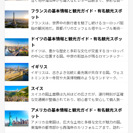
注ぐ地中海沿岸から雄大なピレネー山脈まで、多彩な自然
ませてくれるイタリアで、忘れられない旅をしてみよう！
と文化が詰まったヨーロッパ屈指の旅行先だ。多様な地域
なお、新着のイタリア情報は
コンテンツ一覧
を参照してほ
フランスの基本情報と観光ガイド・有名観光スポ
文化が根付くこの国では、情熱的なフラメンコ、熱気あふ
しい。
れる闘牛、そして美味しいタパスが生活の一部となってい
ット
る。首都マドリードの洗練された雰囲気や、バルセロナの
フランスは、世界中の旅行者を魅了し続けるヨーロッパ屈
アートに溢れた街角から、地方では古代ローマ遺跡や中世
指の観光地だ。首都パリのエッフェル塔やルーブル美術館
の城塞都市、穏やかなビーチリゾートまで多彩な表情を見
といった象徴的なスポットから、田舎町の古風な美しさま
せる。地方によって風土や気候が異なるスペインはその個
ドイツの基本情報と観光ガイド・有名観光スポッ
で、幅広い魅力が詰まっている。華麗な宮殿、歴史的な大
性で訪れる人を魅了する。 なお、新着のスペイン情報は
コ
聖堂、美しいビーチ、そして豊かな自然が、訪れる者を心
ト
ンテンツ一覧
を参照してほしい。
から魅了する。また、フランスは美食の国としても知ら
ドイツは、豊かな歴史と多彩な文化が交差するヨーロッパ
れ、フランス料理はユネスコ無形文化遺産にも登録されて
の中心に位置する国。中世の街並みが残るロマンチック街
いる。シャンパンの発祥地であるランス、プロヴァンスの
道から、未来を先取りするようなモダンな都市まで多様な
香り高いラベンダー畑など、多彩な楽しみ方が可能だ。さ
イギリス
顔を持つこの国は、どこを歩いても飽きることがない。ベ
らに、パリ以外の地域にも魅力が溢れており、どの街角に
ルリンの文化的活気、バイエルン州のアルプスの絶景、そ
イギリスは、古きよき伝統と最先端が共存する国。ウェス
も豊かな歴史と文化が息づいている。パリ以外の個性あふ
してライン川沿いのワイン畑といった風景は必見。ビール
トミンスター寺院や大英博物館のようなランドマーク、歴
れる地方に足を運ぶとそれぞれで全く異なる文化を体験で
とソーセージを味わいながら地元の人と過ごす楽しい時間
史ある大学都市、美しい丘陵地帯や牧歌的な風景など、エ
きるだろう。 なお、新着のフランス情報は
コンテンツ一覧
スイス
は、お酒好きな人にはぜひ体験してほしい。 なお、新着の
リアごとに異なる魅力がある。また、優雅なアフタヌーン
を参照してほしい。
ドイツ情報は
コンテンツ一覧
を参照してほしい。
ティー、ビール好きにはたまらない英国パブ、サッカー観
スイスの国土面積は九州ほどの広さだが、運行時刻が正確
戦など、本場だからこそできる体験も豊富。イギリスを旅
な交通網が整備されており、初心者でも安心して個人旅行
して楽しみつくそう。 なお、新着のイギリス情報は
コンテ
を楽しめる。日本同様に時刻表どおりの旅が可能だ。中世
アメリカの基本情報と観光ガイド・有名観光スポ
ンツ一覧
を参照してほしい。
の建物がそのまま残る町や、スイスならではのユニークな
博物館もあり、アルプス観光だけでなく町歩きも満喫する
ット
ことができる。国民の所得が高いため物価も高いが、旅行
アメリカ合衆国は、広大な土地と多様な文化が魅力の国。
者向けの交通パス提供のサービスもあり、うまく活用すれ
東海岸の都市部から西海岸のカリフォルニアまで、訪れる
ば市内交通費無料で観光を楽しむこともできる。 なお、新
場所ごとに異なる風景と体験が待っている。ニューヨーク