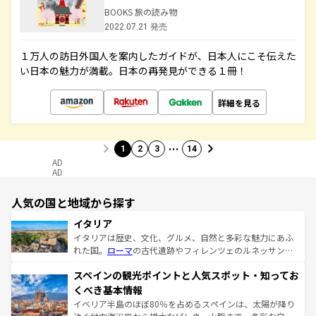
BOOKS 旅の読み物
2022.07.21 発売
１万人の訪日外国人を案内したガイドが、日本人にこそ伝えた
い日本の魅力が満載。日本の再発見ができる１冊！
詳細を見る
…
1
2
3
14
AD
AD
人気の国と地域から探す
イタリア
イタリアは歴史、文化、グルメ、自然と多彩な魅力にあふ
れた国。
ローマ
の古代遺跡やフィレンツェのルネッサンス
美術、ヴェネツィアの運河など、歴史あるスポットはもち
スペインの観光ポイントと人気スポット・知ってお
ろん、トスカーナの美しい田園風景やアマルフィ海岸の絶
景など、自然景観も見逃せない。観光の合間には、本場の
くべき基本情報
ピザやパスタなど、絶品のイタリア料理を堪能することも
イベリア半島のほぼ80％を占めるスペインは、太陽が降り
できる。朝目覚めてから夜眠るまで、すべての瞬間を楽し