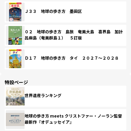
Ｊ３３ 地球の歩き方 墨田区
０２ 地球の歩き方 島旅 奄美大島 喜界島 加計
呂麻島（奄美群島１） ５訂版
Ｄ１７ 地球の歩き方 タイ ２０２７～２０２８
特設ページ
世界遺産ランキング
地球の歩き方 meets クリストファー・ノーラン監督
最新作『オデュッセイア』