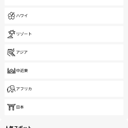
ハワイ
リゾート
アジア
中近東
アフリカ
日本
人気スポット