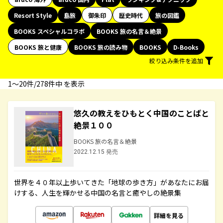
Resort Style
島旅
御朱印
歴史時代
旅の図鑑
BOOKS スペシャルコラボ
BOOKS 旅の名言＆絶景
BOOKS 旅と健康
BOOKS 旅の読み物
BOOKS
D-Books
絞り込み条件を追加
1〜20件/278件中 を表示
悠久の教えをひもとく中国のことばと
絶景１００
BOOKS 旅の名言＆絶景
2022.12.15 発売
世界を４０年以上歩いてきた「地球の歩き方」があなたにお届
けする、人生を輝かせる中国の名言と癒やしの絶景集
詳細を見る