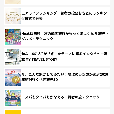
エアラインランキング 読者の投票をもとにランキン
グ形式で発表
Next韓国旅 次の韓国旅行がもっと楽しくなる 旅先・
グルメ・テクニック
旬な“あの人”が「旅」をテーマに語るインタビュー連
載 MY TRAVEL STORY
今、こんな旅がしてみたい！地球の歩き方が選ぶ2026
年絶対行くべき旅先30
コスパもタイパもかなえる！賢者の旅テクニック