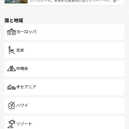
シンガポール。未来的な建築物が並ぶマリーナベイ、歴史
ける。 なお、新着のタイ情報は
コンテンツ一覧
を参照して
そう。 なお、新着の香港情報は
コンテンツ一覧
を参照して
と伝統を感じられるエスニックタウン、多数の緑豊かな公
ほしい。
ほしい。
園や自然保護区など、自然が調和した近代的な景観と文化
の多様性あふれるカラフルな町は、どこを歩いても新しい
国と地域
発見がある。さらに、治安のよさや充実した公共交通機関
も、旅行者にとっては魅力的なポイント。グルメも豊富
で、ホーカーズは地元の風情を楽しめる外せないスポット
ヨーロッパ
だ。訪れる人を飽きさせないシンガポールで、多様な魅力
を体感しよう。 なお、新着のシンガポール情報は
コンテン
ツ一覧
を参照してほしい。
北米
中南米
オセアニア
ハワイ
リゾート