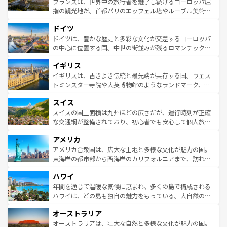
フランスは、世界中の旅行者を魅了し続けるヨーロッパ屈
アートに溢れた街角から、地方では古代ローマ遺跡や中世
指の観光地だ。首都パリのエッフェル塔やルーブル美術館
の城塞都市、穏やかなビーチリゾートまで多彩な表情を見
といった象徴的なスポットから、田舎町の古風な美しさま
せる。地方によって風土や気候が異なるスペインはその個
ドイツ
で、幅広い魅力が詰まっている。華麗な宮殿、歴史的な大
性で訪れる人を魅了する。 なお、新着のスペイン情報は
コ
聖堂、美しいビーチ、そして豊かな自然が、訪れる者を心
ドイツは、豊かな歴史と多彩な文化が交差するヨーロッパ
ンテンツ一覧
を参照してほしい。
から魅了する。また、フランスは美食の国としても知ら
の中心に位置する国。中世の街並みが残るロマンチック街
れ、フランス料理はユネスコ無形文化遺産にも登録されて
道から、未来を先取りするようなモダンな都市まで多様な
イギリス
いる。シャンパンの発祥地であるランス、プロヴァンスの
顔を持つこの国は、どこを歩いても飽きることがない。ベ
香り高いラベンダー畑など、多彩な楽しみ方が可能だ。さ
ルリンの文化的活気、バイエルン州のアルプスの絶景、そ
イギリスは、古きよき伝統と最先端が共存する国。ウェス
らに、パリ以外の地域にも魅力が溢れており、どの街角に
してライン川沿いのワイン畑といった風景は必見。ビール
トミンスター寺院や大英博物館のようなランドマーク、歴
も豊かな歴史と文化が息づいている。パリ以外の個性あふ
とソーセージを味わいながら地元の人と過ごす楽しい時間
史ある大学都市、美しい丘陵地帯や牧歌的な風景など、エ
れる地方に足を運ぶとそれぞれで全く異なる文化を体験で
スイス
は、お酒好きな人にはぜひ体験してほしい。 なお、新着の
リアごとに異なる魅力がある。また、優雅なアフタヌーン
きるだろう。 なお、新着のフランス情報は
コンテンツ一覧
ドイツ情報は
コンテンツ一覧
を参照してほしい。
ティー、ビール好きにはたまらない英国パブ、サッカー観
スイスの国土面積は九州ほどの広さだが、運行時刻が正確
を参照してほしい。
戦など、本場だからこそできる体験も豊富。イギリスを旅
な交通網が整備されており、初心者でも安心して個人旅行
して楽しみつくそう。 なお、新着のイギリス情報は
コンテ
を楽しめる。日本同様に時刻表どおりの旅が可能だ。中世
アメリカ
ンツ一覧
を参照してほしい。
の建物がそのまま残る町や、スイスならではのユニークな
博物館もあり、アルプス観光だけでなく町歩きも満喫する
アメリカ合衆国は、広大な土地と多様な文化が魅力の国。
ことができる。国民の所得が高いため物価も高いが、旅行
東海岸の都市部から西海岸のカリフォルニアまで、訪れる
者向けの交通パス提供のサービスもあり、うまく活用すれ
場所ごとに異なる風景と体験が待っている。ニューヨーク
ハワイ
ば市内交通費無料で観光を楽しむこともできる。 なお、新
のような巨大都市は、観光、ショッピング、エンターテイ
着のスイス情報は
コンテンツ一覧
を参照してほしい。
ンメントが詰まった刺激的なスポットだ。一方、アメリカ
年間を通じて温暖な気候に恵まれ、多くの島で構成される
西部には大自然が広がり、グランドキャニオンやイエロー
ハワイは、どの島も独自の魅力をもっている。大自然の神
ストーン国立公園といった絶景が堪能できる。さらに、南
秘を感じたいなら、火山が生み出した壮大な景観を誇るハ
オーストラリア
部のニューオーリンズでは、音楽と美食が融合した独特の
ワイ島は見逃せない。また、定番の観光地といえばオアフ
文化が魅力。旅行者はアメリカの各地域で異なる魅力を楽
島だが、静かな自然を求めるならマウイ島やカウアイ島が
オーストラリアは、壮大な自然と多様な文化が魅力の国。