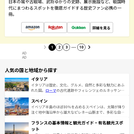
日本の城や古戦場、武将ゆかりの史跡、展示施設など、戦国時
代にまつわるスポットを徹底ガイドする歴史ファン必携の一
冊。
詳細を見る
…
1
2
3
10
AD
AD
人気の国と地域から探す
イタリア
イタリアは歴史、文化、グルメ、自然と多彩な魅力にあふ
れた国。
ローマ
の古代遺跡やフィレンツェのルネッサンス
美術、ヴェネツィアの運河など、歴史あるスポットはもち
スペイン
ろん、トスカーナの美しい田園風景やアマルフィ海岸の絶
景など、自然景観も見逃せない。観光の合間には、本場の
イベリア半島のほぼ80％を占めるスペインは、太陽が降り
ピザやパスタなど、絶品のイタリア料理を堪能することも
注ぐ地中海沿岸から雄大なピレネー山脈まで、多彩な自然
できる。朝目覚めてから夜眠るまで、すべての瞬間を楽し
と文化が詰まったヨーロッパ屈指の旅行先だ。多様な地域
フランスの基本情報と観光ガイド・有名観光スポ
ませてくれるイタリアで、忘れられない旅をしてみよう！
文化が根付くこの国では、情熱的なフラメンコ、熱気あふ
なお、新着のイタリア情報は
コンテンツ一覧
を参照してほ
れる闘牛、そして美味しいタパスが生活の一部となってい
ット
しい。
る。首都マドリードの洗練された雰囲気や、バルセロナの