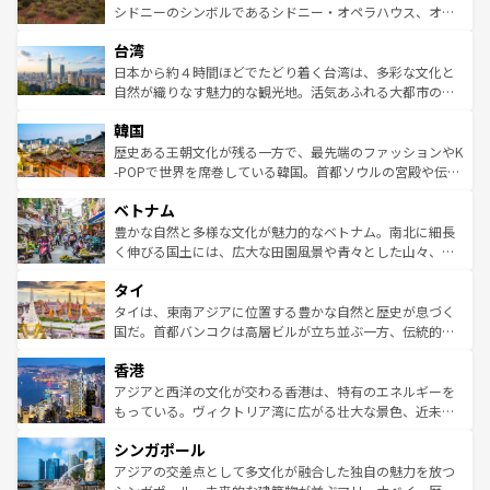
しみながら、その多様性と豊かな歴史を感じることができ
おすすめ。エメラルドグリーンに輝く海をはじめ、豊かな
シドニーのシンボルであるシドニー・オペラハウス、オー
るだろう。車でのロードトリップや列車の旅も、アメリカ
文化や歴史が息づいている。「アロハスピリット」と呼ば
ストラリア東海岸北部に広がる大サンゴ礁地帯グレートバ
ならではの贅沢な旅のスタイルだ。 なお、新着のアメリカ
台湾
れるおもてなしの心で訪れる人々を迎えてくれるハワイの
リアリーフや大陸中央部にそびえるウルル（エアーズロッ
情報は
コンテンツ一覧
を参照してほしい。
人々、おいしいローカルフードやハワイアンミュージッ
ク）、タスマニアの美しい原生林やケアンズの熱帯雨林な
日本から約４時間ほどでたどり着く台湾は、多彩な文化と
ク、伝統的なフラダンスなど、すべてがハワイの魅力を彩
ど、見どころがたくさん。また、カフェやワイン、オージ
自然が織りなす魅力的な観光地。活気あふれる大都市の台
っている。訪れるたびに新しい発見と感動が待っているハ
ービーフなどの食文化も豊かで、美味しいものであふれて
北やノスタルジックな町並みが人気な九份（ジォウフェ
ワイを、存分に味わってほしい。 なお、新着のハワイ情報
韓国
いる。アクティビティも充実しており、サーフィンやダイ
ン）、静ひつな山岳地帯である台湾東部など、都市の喧騒
は
コンテンツ一覧
を参照してほしい。
ビング、ハイキングなど、アウトドア好きにはたまらな
と山間の静けさが共存しており、訪れる人に新しい発見と
歴史ある王朝文化が残る一方で、最先端のファッションやK
い。オーストラリアの多彩な魅力を存分に味わいつくそ
驚きをもたらしてくれる。また、奥深い台湾の食文化も魅
-POPで世界を席巻している韓国。首都ソウルの宮殿や伝統
う。 なお、新着のオーストラリア情報は
コンテンツ一覧
を
力で、夜市などの屋台グルメから高級料理、ヘルシーで美
家屋が並ぶエリアでは韓国の歴史と文化に浸ることがで
参照してほしい。
ベトナム
容にもいいと評判のスイーツなど、バラエティ豊かな料理
き、地方に足を延ばせば四季折々の自然美を楽しむことが
が味わえる。 なお、新着の台湾情報は
コンテンツ一覧
を参
できる。そして、キムチや焼肉、絶品のストリートフード
豊かな自然と多様な文化が魅力的なベトナム。南北に細長
照してほしい。
まで、さまざまな韓国料理が待っている。夜には、韓国な
く伸びる国土には、広大な田園風景や青々とした山々、世
らではのナイトライフも堪能できる。あたたかいホスピタ
界遺産に登録された壮大な自然景観が点在し、都市部では
タイ
リティに包まれながら、韓国の多彩な魅力を心ゆくまで味
急速な発展と共に伝統が息づく。ハノイの古い町並みやホ
わってみてほしい。 なお、新着の韓国情報は
コンテンツ一
ーチミン市のフランス統治時代の建物も、独特の雰囲気を
タイは、東南アジアに位置する豊かな自然と歴史が息づく
覧
を参照してほしい。
醸し出している。また、バラエティの豊かさとおいしさで
国だ。首都バンコクは高層ビルが立ち並ぶ一方、伝統的な
世界中の食通を魅了してやまないベトナム料理も魅力のひ
寺院や市場がいたるところに点在し、古きよき文化と現代
香港
とつ。フォーやバインミー、ベトナムコーヒーなどは、ぜ
の活気が交差している。北部ではチェンマイなどの山岳地
ひ現地で味わいたい。どの地域を訪れてもあたたかい人々
帯で自然と触れ合い、南部ではプーケットやクラビの美し
アジアと西洋の文化が交わる香港は、特有のエネルギーを
が旅行者を迎えてくれるので、きっと忘れられない旅にな
いビーチでリゾート気分を楽しむことができる。タイ料理
もっている。ヴィクトリア湾に広がる壮大な景色、近未来
るはずだ。 なお、新着のベトナム情報は
コンテンツ一覧
を
は世界的に有名で、屋台から高級レストランまで味覚を刺
的なアートスポット、そして歴史と現代が融合した町並
参照してほしい。
シンガポール
激する。気候は一年中温暖で、どの季節にも異なる楽しみ
み、どこを訪れても感動するはず。観光スポットが密集し
が待っている。親しみやすいタイの人々、仏教を中心とし
ており、効率よく見どころを回れるのも魅力。息をのむよ
アジアの交差点として多文化が融合した独自の魅力を放つ
た文化、そして多様な観光資源が、訪れる旅人を魅了し続
うな絶景から文化的な体験まで、香港を存分に楽しみ尽く