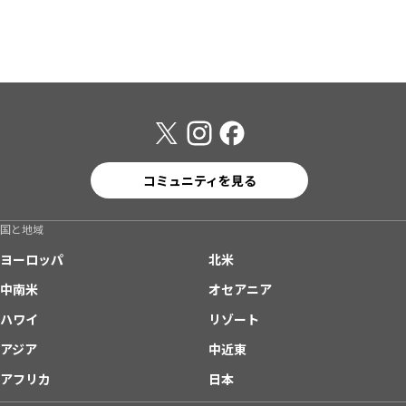
コミュニティを見る
国と地域
ヨーロッパ
北米
中南米
オセアニア
ハワイ
リゾート
アジア
中近東
アフリカ
日本