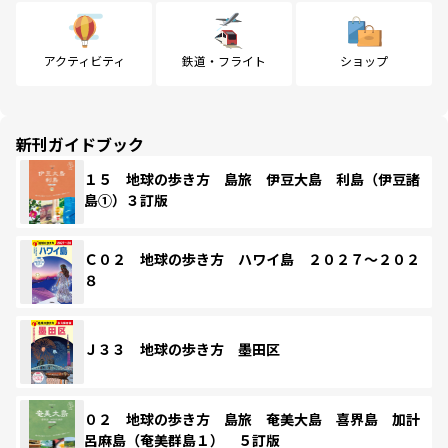
アクティビティ
鉄道・フライト
ショップ
新刊ガイドブック
１５ 地球の歩き方 島旅 伊豆大島 利島（伊豆諸
島①）３訂版
Ｃ０２ 地球の歩き方 ハワイ島 ２０２７～２０２
８
Ｊ３３ 地球の歩き方 墨田区
０２ 地球の歩き方 島旅 奄美大島 喜界島 加計
呂麻島（奄美群島１） ５訂版