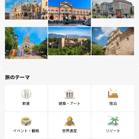
旅のテーマ
飲食
建築・アート
宿泊
イベント・観戦
世界遺産
リゾート