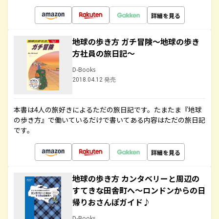
詳細を見る
地球の歩き方 ガチ冒険～地球の歩き
方社員の旅日記～
D-Books
2018.04.12 発売
本書は4人の旅好きによるただの旅日記です。たまたま『地球
の歩き方』で働いているだけで書いてある内容はただの旅日記
です。
詳細を見る
地球の歩き方 カンタベリーと周辺の
すてきな田舎町へ～ロンドンからの日
帰りおさんぽガイド♪
D-Books