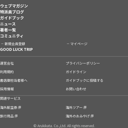
ウェブマガジン
特派員ブログ
ガイドブック
ニュース
著者一覧
コミュニティ
新規会員登録
マイページ
GOOD LUCK TRIP
運営会社
プライバシーポリシー
利用規約
ガイドライン
書店御担当者様へ
ガイドブックに投稿する
採用情報
お問い合わせ
関連サービス
海外航空券
海外ツアー
旅行用品
海外のおみやげ
© Arukikata. Co.,Ltd. All rights reserved.