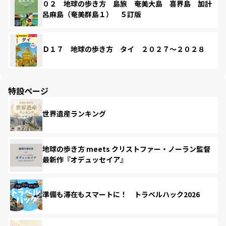
０２ 地球の歩き方 島旅 奄美大島 喜界島 加計
呂麻島（奄美群島１） ５訂版
Ｄ１７ 地球の歩き方 タイ ２０２７～２０２８
特設ページ
世界遺産ランキング
地球の歩き方 meets クリストファー・ノーラン監督
最新作『オデュッセイア』
準備も滞在もスマートに！ トラベルハック2026