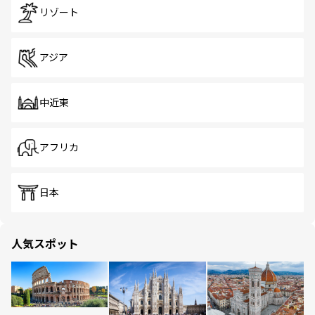
リゾート
アジア
中近東
アフリカ
日本
人気スポット