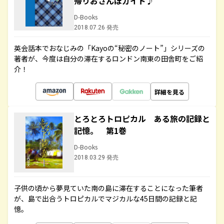
帰りおさんぽガイド♪
D-Books
2018.07.26 発売
英会話本でおなじみの「Kayoの“秘密のノート”」シリーズの
著者が、今度は自分の滞在するロンドン南東の田舎町をご紹
介！
詳細を見る
とろとろトロピカル ある旅の記録と
記憶。 第1巻
D-Books
2018.03.29 発売
子供の頃から夢見ていた南の島に滞在することになった筆者
が、島で出合うトロピカルでマジカルな45日間の記録と記
憶。