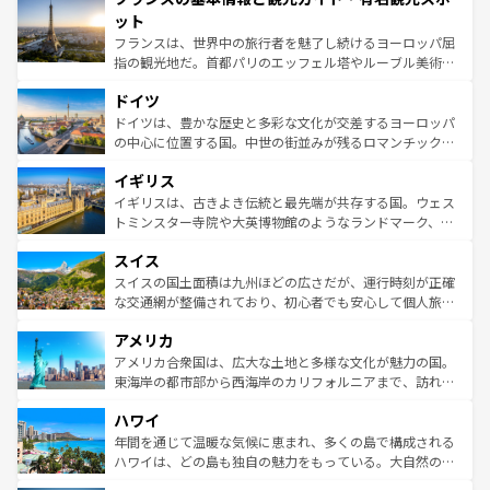
なお、新着のイタリア情報は
コンテンツ一覧
を参照してほ
れる闘牛、そして美味しいタパスが生活の一部となってい
ット
しい。
る。首都マドリードの洗練された雰囲気や、バルセロナの
フランスは、世界中の旅行者を魅了し続けるヨーロッパ屈
アートに溢れた街角から、地方では古代ローマ遺跡や中世
指の観光地だ。首都パリのエッフェル塔やルーブル美術館
の城塞都市、穏やかなビーチリゾートまで多彩な表情を見
といった象徴的なスポットから、田舎町の古風な美しさま
せる。地方によって風土や気候が異なるスペインはその個
ドイツ
で、幅広い魅力が詰まっている。華麗な宮殿、歴史的な大
性で訪れる人を魅了する。 なお、新着のスペイン情報は
コ
聖堂、美しいビーチ、そして豊かな自然が、訪れる者を心
ドイツは、豊かな歴史と多彩な文化が交差するヨーロッパ
ンテンツ一覧
を参照してほしい。
から魅了する。また、フランスは美食の国としても知ら
の中心に位置する国。中世の街並みが残るロマンチック街
れ、フランス料理はユネスコ無形文化遺産にも登録されて
道から、未来を先取りするようなモダンな都市まで多様な
イギリス
いる。シャンパンの発祥地であるランス、プロヴァンスの
顔を持つこの国は、どこを歩いても飽きることがない。ベ
香り高いラベンダー畑など、多彩な楽しみ方が可能だ。さ
ルリンの文化的活気、バイエルン州のアルプスの絶景、そ
イギリスは、古きよき伝統と最先端が共存する国。ウェス
らに、パリ以外の地域にも魅力が溢れており、どの街角に
してライン川沿いのワイン畑といった風景は必見。ビール
トミンスター寺院や大英博物館のようなランドマーク、歴
も豊かな歴史と文化が息づいている。パリ以外の個性あふ
とソーセージを味わいながら地元の人と過ごす楽しい時間
史ある大学都市、美しい丘陵地帯や牧歌的な風景など、エ
れる地方に足を運ぶとそれぞれで全く異なる文化を体験で
スイス
は、お酒好きな人にはぜひ体験してほしい。 なお、新着の
リアごとに異なる魅力がある。また、優雅なアフタヌーン
きるだろう。 なお、新着のフランス情報は
コンテンツ一覧
ドイツ情報は
コンテンツ一覧
を参照してほしい。
ティー、ビール好きにはたまらない英国パブ、サッカー観
スイスの国土面積は九州ほどの広さだが、運行時刻が正確
を参照してほしい。
戦など、本場だからこそできる体験も豊富。イギリスを旅
な交通網が整備されており、初心者でも安心して個人旅行
して楽しみつくそう。 なお、新着のイギリス情報は
コンテ
を楽しめる。日本同様に時刻表どおりの旅が可能だ。中世
アメリカ
ンツ一覧
を参照してほしい。
の建物がそのまま残る町や、スイスならではのユニークな
博物館もあり、アルプス観光だけでなく町歩きも満喫する
アメリカ合衆国は、広大な土地と多様な文化が魅力の国。
ことができる。国民の所得が高いため物価も高いが、旅行
東海岸の都市部から西海岸のカリフォルニアまで、訪れる
者向けの交通パス提供のサービスもあり、うまく活用すれ
場所ごとに異なる風景と体験が待っている。ニューヨーク
ハワイ
ば市内交通費無料で観光を楽しむこともできる。 なお、新
のような巨大都市は、観光、ショッピング、エンターテイ
着のスイス情報は
コンテンツ一覧
を参照してほしい。
ンメントが詰まった刺激的なスポットだ。一方、アメリカ
年間を通じて温暖な気候に恵まれ、多くの島で構成される
西部には大自然が広がり、グランドキャニオンやイエロー
ハワイは、どの島も独自の魅力をもっている。大自然の神
ストーン国立公園といった絶景が堪能できる。さらに、南
秘を感じたいなら、火山が生み出した壮大な景観を誇るハ