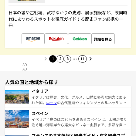
日本の城や古戦場、武将ゆかりの史跡、展示施設など、戦国時
代にまつわるスポットを徹底ガイドする歴史ファン必携の一
冊。
詳細を見る
…
1
2
3
11
AD
AD
人気の国と地域から探す
イタリア
イタリアは歴史、文化、グルメ、自然と多彩な魅力にあふ
れた国。
ローマ
の古代遺跡やフィレンツェのルネッサンス
美術、ヴェネツィアの運河など、歴史あるスポットはもち
スペイン
ろん、トスカーナの美しい田園風景やアマルフィ海岸の絶
景など、自然景観も見逃せない。観光の合間には、本場の
イベリア半島のほぼ80％を占めるスペインは、太陽が降り
ピザやパスタなど、絶品のイタリア料理を堪能することも
注ぐ地中海沿岸から雄大なピレネー山脈まで、多彩な自然
できる。朝目覚めてから夜眠るまで、すべての瞬間を楽し
と文化が詰まったヨーロッパ屈指の旅行先だ。多様な地域
フランスの基本情報と観光ガイド・有名観光スポ
ませてくれるイタリアで、忘れられない旅をしてみよう！
文化が根付くこの国では、情熱的なフラメンコ、熱気あふ