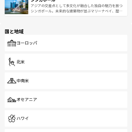
が待っている。親しみやすいタイの人々、仏教を中心とし
ており、効率よく見どころを回れるのも魅力。息をのむよ
アジアの交差点として多文化が融合した独自の魅力を放つ
た文化、そして多様な観光資源が、訪れる旅人を魅了し続
うな絶景から文化的な体験まで、香港を存分に楽しみ尽く
シンガポール。未来的な建築物が並ぶマリーナベイ、歴史
ける。 なお、新着のタイ情報は
コンテンツ一覧
を参照して
そう。 なお、新着の香港情報は
コンテンツ一覧
を参照して
と伝統を感じられるエスニックタウン、多数の緑豊かな公
ほしい。
ほしい。
園や自然保護区など、自然が調和した近代的な景観と文化
の多様性あふれるカラフルな町は、どこを歩いても新しい
国と地域
発見がある。さらに、治安のよさや充実した公共交通機関
も、旅行者にとっては魅力的なポイント。グルメも豊富
で、ホーカーズは地元の風情を楽しめる外せないスポット
ヨーロッパ
だ。訪れる人を飽きさせないシンガポールで、多様な魅力
を体感しよう。 なお、新着のシンガポール情報は
コンテン
ツ一覧
を参照してほしい。
北米
中南米
オセアニア
ハワイ