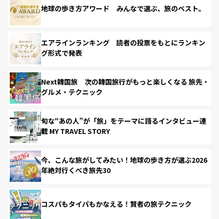
地球の歩き方アワード みんなで選ぶ、旅のベスト。
エアラインランキング 読者の投票をもとにランキン
グ形式で発表
Next韓国旅 次の韓国旅行がもっと楽しくなる 旅先・
グルメ・テクニック
旬な“あの人”が「旅」をテーマに語るインタビュー連
載 MY TRAVEL STORY
今、こんな旅がしてみたい！地球の歩き方が選ぶ2026
年絶対行くべき旅先30
コスパもタイパもかなえる！賢者の旅テクニック