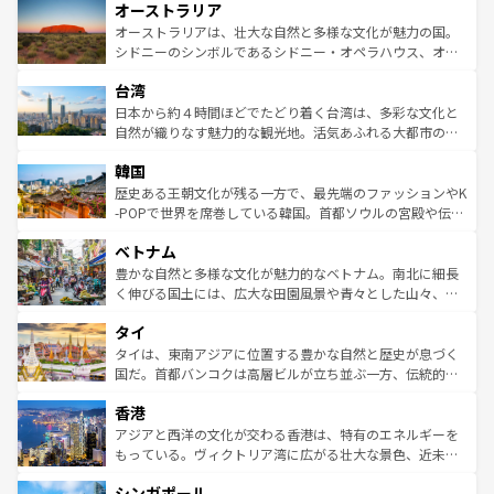
オーストラリア
部のニューオーリンズでは、音楽と美食が融合した独特の
ワイ島は見逃せない。また、定番の観光地といえばオアフ
文化が魅力。旅行者はアメリカの各地域で異なる魅力を楽
島だが、静かな自然を求めるならマウイ島やカウアイ島が
オーストラリアは、壮大な自然と多様な文化が魅力の国。
しみながら、その多様性と豊かな歴史を感じることができ
おすすめ。エメラルドグリーンに輝く海をはじめ、豊かな
シドニーのシンボルであるシドニー・オペラハウス、オー
るだろう。車でのロードトリップや列車の旅も、アメリカ
文化や歴史が息づいている。「アロハスピリット」と呼ば
ストラリア東海岸北部に広がる大サンゴ礁地帯グレートバ
ならではの贅沢な旅のスタイルだ。 なお、新着のアメリカ
台湾
れるおもてなしの心で訪れる人々を迎えてくれるハワイの
リアリーフや大陸中央部にそびえるウルル（エアーズロッ
情報は
コンテンツ一覧
を参照してほしい。
人々、おいしいローカルフードやハワイアンミュージッ
ク）、タスマニアの美しい原生林やケアンズの熱帯雨林な
日本から約４時間ほどでたどり着く台湾は、多彩な文化と
ク、伝統的なフラダンスなど、すべてがハワイの魅力を彩
ど、見どころがたくさん。また、カフェやワイン、オージ
自然が織りなす魅力的な観光地。活気あふれる大都市の台
っている。訪れるたびに新しい発見と感動が待っているハ
ービーフなどの食文化も豊かで、美味しいものであふれて
北やノスタルジックな町並みが人気な九份（ジォウフェ
ワイを、存分に味わってほしい。 なお、新着のハワイ情報
韓国
いる。アクティビティも充実しており、サーフィンやダイ
ン）、静ひつな山岳地帯である台湾東部など、都市の喧騒
は
コンテンツ一覧
を参照してほしい。
ビング、ハイキングなど、アウトドア好きにはたまらな
と山間の静けさが共存しており、訪れる人に新しい発見と
歴史ある王朝文化が残る一方で、最先端のファッションやK
い。オーストラリアの多彩な魅力を存分に味わいつくそ
驚きをもたらしてくれる。また、奥深い台湾の食文化も魅
-POPで世界を席巻している韓国。首都ソウルの宮殿や伝統
う。 なお、新着のオーストラリア情報は
コンテンツ一覧
を
力で、夜市などの屋台グルメから高級料理、ヘルシーで美
家屋が並ぶエリアでは韓国の歴史と文化に浸ることがで
参照してほしい。
ベトナム
容にもいいと評判のスイーツなど、バラエティ豊かな料理
き、地方に足を延ばせば四季折々の自然美を楽しむことが
が味わえる。 なお、新着の台湾情報は
コンテンツ一覧
を参
できる。そして、キムチや焼肉、絶品のストリートフード
豊かな自然と多様な文化が魅力的なベトナム。南北に細長
照してほしい。
まで、さまざまな韓国料理が待っている。夜には、韓国な
く伸びる国土には、広大な田園風景や青々とした山々、世
らではのナイトライフも堪能できる。あたたかいホスピタ
界遺産に登録された壮大な自然景観が点在し、都市部では
タイ
リティに包まれながら、韓国の多彩な魅力を心ゆくまで味
急速な発展と共に伝統が息づく。ハノイの古い町並みやホ
わってみてほしい。 なお、新着の韓国情報は
コンテンツ一
ーチミン市のフランス統治時代の建物も、独特の雰囲気を
タイは、東南アジアに位置する豊かな自然と歴史が息づく
覧
を参照してほしい。
醸し出している。また、バラエティの豊かさとおいしさで
国だ。首都バンコクは高層ビルが立ち並ぶ一方、伝統的な
世界中の食通を魅了してやまないベトナム料理も魅力のひ
寺院や市場がいたるところに点在し、古きよき文化と現代
香港
とつ。フォーやバインミー、ベトナムコーヒーなどは、ぜ
の活気が交差している。北部ではチェンマイなどの山岳地
ひ現地で味わいたい。どの地域を訪れてもあたたかい人々
帯で自然と触れ合い、南部ではプーケットやクラビの美し
アジアと西洋の文化が交わる香港は、特有のエネルギーを
が旅行者を迎えてくれるので、きっと忘れられない旅にな
いビーチでリゾート気分を楽しむことができる。タイ料理
もっている。ヴィクトリア湾に広がる壮大な景色、近未来
るはずだ。 なお、新着のベトナム情報は
コンテンツ一覧
を
は世界的に有名で、屋台から高級レストランまで味覚を刺
的なアートスポット、そして歴史と現代が融合した町並
参照してほしい。
シンガポール
激する。気候は一年中温暖で、どの季節にも異なる楽しみ
み、どこを訪れても感動するはず。観光スポットが密集し