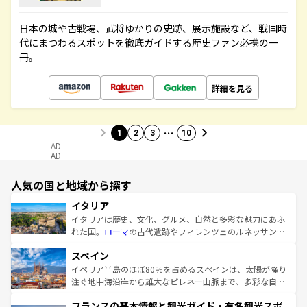
日本の城や古戦場、武将ゆかりの史跡、展示施設など、戦国時
代にまつわるスポットを徹底ガイドする歴史ファン必携の一
冊。
詳細を見る
…
1
2
3
10
AD
AD
人気の国と地域から探す
イタリア
イタリアは歴史、文化、グルメ、自然と多彩な魅力にあふ
れた国。
ローマ
の古代遺跡やフィレンツェのルネッサンス
美術、ヴェネツィアの運河など、歴史あるスポットはもち
スペイン
ろん、トスカーナの美しい田園風景やアマルフィ海岸の絶
景など、自然景観も見逃せない。観光の合間には、本場の
イベリア半島のほぼ80％を占めるスペインは、太陽が降り
ピザやパスタなど、絶品のイタリア料理を堪能することも
注ぐ地中海沿岸から雄大なピレネー山脈まで、多彩な自然
できる。朝目覚めてから夜眠るまで、すべての瞬間を楽し
と文化が詰まったヨーロッパ屈指の旅行先だ。多様な地域
フランスの基本情報と観光ガイド・有名観光スポ
ませてくれるイタリアで、忘れられない旅をしてみよう！
文化が根付くこの国では、情熱的なフラメンコ、熱気あふ