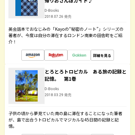
帰りおさんぽガイド♪
D-Books
2018.07.26 発売
英会話本でおなじみの「Kayoの“秘密のノート”」シリーズの
著者が、今度は自分の滞在するロンドン南東の田舎町をご紹
介！
詳細を見る
とろとろトロピカル ある旅の記録と
記憶。 第1巻
D-Books
2018.03.29 発売
子供の頃から夢見ていた南の島に滞在することになった筆者
が、島で出合うトロピカルでマジカルな45日間の記録と記
憶。