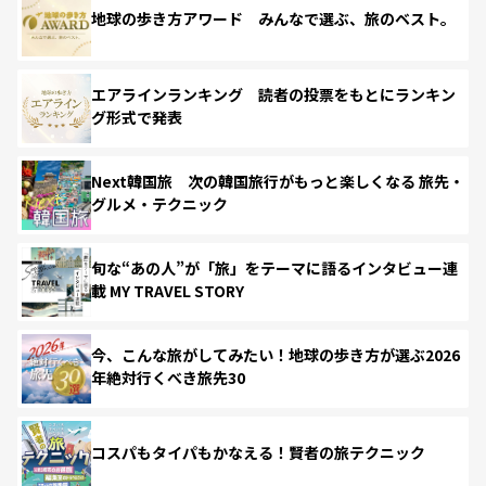
地球の歩き方アワード みんなで選ぶ、旅のベスト。
エアラインランキング 読者の投票をもとにランキン
グ形式で発表
Next韓国旅 次の韓国旅行がもっと楽しくなる 旅先・
グルメ・テクニック
旬な“あの人”が「旅」をテーマに語るインタビュー連
載 MY TRAVEL STORY
今、こんな旅がしてみたい！地球の歩き方が選ぶ2026
年絶対行くべき旅先30
コスパもタイパもかなえる！賢者の旅テクニック