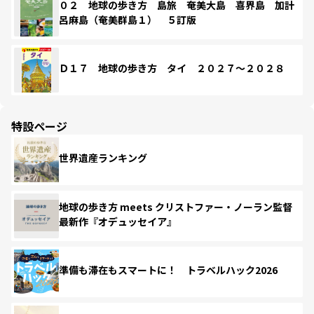
０２ 地球の歩き方 島旅 奄美大島 喜界島 加計
呂麻島（奄美群島１） ５訂版
Ｄ１７ 地球の歩き方 タイ ２０２７～２０２８
特設ページ
世界遺産ランキング
地球の歩き方 meets クリストファー・ノーラン監督
最新作『オデュッセイア』
準備も滞在もスマートに！ トラベルハック2026