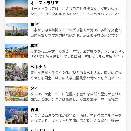
オーストラリア
部のニューオーリンズでは、音楽と美食が融合した独特の
ワイ島は見逃せない。また、定番の観光地といえばオアフ
文化が魅力。旅行者はアメリカの各地域で異なる魅力を楽
島だが、静かな自然を求めるならマウイ島やカウアイ島が
オーストラリアは、壮大な自然と多様な文化が魅力の国。
しみながら、その多様性と豊かな歴史を感じることができ
おすすめ。エメラルドグリーンに輝く海をはじめ、豊かな
シドニーのシンボルであるシドニー・オペラハウス、オー
るだろう。車でのロードトリップや列車の旅も、アメリカ
文化や歴史が息づいている。「アロハスピリット」と呼ば
ストラリア東海岸北部に広がる大サンゴ礁地帯グレートバ
ならではの贅沢な旅のスタイルだ。 なお、新着のアメリカ
台湾
れるおもてなしの心で訪れる人々を迎えてくれるハワイの
リアリーフや大陸中央部にそびえるウルル（エアーズロッ
情報は
コンテンツ一覧
を参照してほしい。
人々、おいしいローカルフードやハワイアンミュージッ
ク）、タスマニアの美しい原生林やケアンズの熱帯雨林な
日本から約４時間ほどでたどり着く台湾は、多彩な文化と
ク、伝統的なフラダンスなど、すべてがハワイの魅力を彩
ど、見どころがたくさん。また、カフェやワイン、オージ
自然が織りなす魅力的な観光地。活気あふれる大都市の台
っている。訪れるたびに新しい発見と感動が待っているハ
ービーフなどの食文化も豊かで、美味しいものであふれて
北やノスタルジックな町並みが人気な九份（ジォウフェ
ワイを、存分に味わってほしい。 なお、新着のハワイ情報
韓国
いる。アクティビティも充実しており、サーフィンやダイ
ン）、静ひつな山岳地帯である台湾東部など、都市の喧騒
は
コンテンツ一覧
を参照してほしい。
ビング、ハイキングなど、アウトドア好きにはたまらな
と山間の静けさが共存しており、訪れる人に新しい発見と
歴史ある王朝文化が残る一方で、最先端のファッションやK
い。オーストラリアの多彩な魅力を存分に味わいつくそ
驚きをもたらしてくれる。また、奥深い台湾の食文化も魅
-POPで世界を席巻している韓国。首都ソウルの宮殿や伝統
う。 なお、新着のオーストラリア情報は
コンテンツ一覧
を
力で、夜市などの屋台グルメから高級料理、ヘルシーで美
家屋が並ぶエリアでは韓国の歴史と文化に浸ることがで
参照してほしい。
ベトナム
容にもいいと評判のスイーツなど、バラエティ豊かな料理
き、地方に足を延ばせば四季折々の自然美を楽しむことが
が味わえる。 なお、新着の台湾情報は
コンテンツ一覧
を参
できる。そして、キムチや焼肉、絶品のストリートフード
豊かな自然と多様な文化が魅力的なベトナム。南北に細長
照してほしい。
まで、さまざまな韓国料理が待っている。夜には、韓国な
く伸びる国土には、広大な田園風景や青々とした山々、世
らではのナイトライフも堪能できる。あたたかいホスピタ
界遺産に登録された壮大な自然景観が点在し、都市部では
タイ
リティに包まれながら、韓国の多彩な魅力を心ゆくまで味
急速な発展と共に伝統が息づく。ハノイの古い町並みやホ
わってみてほしい。 なお、新着の韓国情報は
コンテンツ一
ーチミン市のフランス統治時代の建物も、独特の雰囲気を
タイは、東南アジアに位置する豊かな自然と歴史が息づく
覧
を参照してほしい。
醸し出している。また、バラエティの豊かさとおいしさで
国だ。首都バンコクは高層ビルが立ち並ぶ一方、伝統的な
世界中の食通を魅了してやまないベトナム料理も魅力のひ
寺院や市場がいたるところに点在し、古きよき文化と現代
香港
とつ。フォーやバインミー、ベトナムコーヒーなどは、ぜ
の活気が交差している。北部ではチェンマイなどの山岳地
ひ現地で味わいたい。どの地域を訪れてもあたたかい人々
帯で自然と触れ合い、南部ではプーケットやクラビの美し
アジアと西洋の文化が交わる香港は、特有のエネルギーを
が旅行者を迎えてくれるので、きっと忘れられない旅にな
いビーチでリゾート気分を楽しむことができる。タイ料理
もっている。ヴィクトリア湾に広がる壮大な景色、近未来
るはずだ。 なお、新着のベトナム情報は
コンテンツ一覧
を
は世界的に有名で、屋台から高級レストランまで味覚を刺
的なアートスポット、そして歴史と現代が融合した町並
参照してほしい。
シンガポール
激する。気候は一年中温暖で、どの季節にも異なる楽しみ
み、どこを訪れても感動するはず。観光スポットが密集し