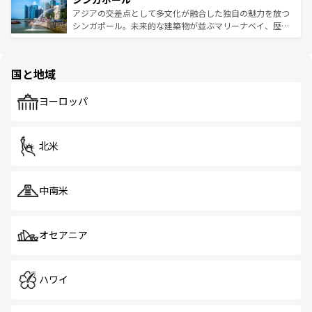
が待っている。親しみやすいタイの人々、仏教を中心とし
ており、効率よく見どころを回れるのも魅力。息をのむよ
アジアの交差点として多文化が融合した独自の魅力を放つ
た文化、そして多様な観光資源が、訪れる旅人を魅了し続
うな絶景から文化的な体験まで、香港を存分に楽しみ尽く
シンガポール。未来的な建築物が並ぶマリーナベイ、歴史
ける。 なお、新着のタイ情報は
コンテンツ一覧
を参照して
そう。 なお、新着の香港情報は
コンテンツ一覧
を参照して
と伝統を感じられるエスニックタウン、多数の緑豊かな公
ほしい。
ほしい。
園や自然保護区など、自然が調和した近代的な景観と文化
の多様性あふれるカラフルな町は、どこを歩いても新しい
国と地域
発見がある。さらに、治安のよさや充実した公共交通機関
も、旅行者にとっては魅力的なポイント。グルメも豊富
で、ホーカーズは地元の風情を楽しめる外せないスポット
ヨーロッパ
だ。訪れる人を飽きさせないシンガポールで、多様な魅力
を体感しよう。 なお、新着のシンガポール情報は
コンテン
ツ一覧
を参照してほしい。
北米
中南米
オセアニア
ハワイ