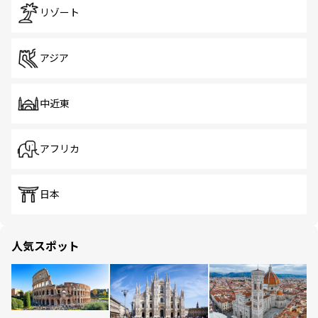
リゾート
アジア
中近東
アフリカ
日本
人気スポット