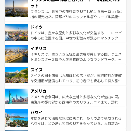
なお、新着のイタリア情報は
コンテンツ一覧
を参照してほ
れる闘牛、そして美味しいタパスが生活の一部となってい
ット
しい。
る。首都マドリードの洗練された雰囲気や、バルセロナの
フランスは、世界中の旅行者を魅了し続けるヨーロッパ屈
アートに溢れた街角から、地方では古代ローマ遺跡や中世
指の観光地だ。首都パリのエッフェル塔やルーブル美術館
の城塞都市、穏やかなビーチリゾートまで多彩な表情を見
といった象徴的なスポットから、田舎町の古風な美しさま
せる。地方によって風土や気候が異なるスペインはその個
ドイツ
で、幅広い魅力が詰まっている。華麗な宮殿、歴史的な大
性で訪れる人を魅了する。 なお、新着のスペイン情報は
コ
聖堂、美しいビーチ、そして豊かな自然が、訪れる者を心
ドイツは、豊かな歴史と多彩な文化が交差するヨーロッパ
ンテンツ一覧
を参照してほしい。
から魅了する。また、フランスは美食の国としても知ら
の中心に位置する国。中世の街並みが残るロマンチック街
れ、フランス料理はユネスコ無形文化遺産にも登録されて
道から、未来を先取りするようなモダンな都市まで多様な
イギリス
いる。シャンパンの発祥地であるランス、プロヴァンスの
顔を持つこの国は、どこを歩いても飽きることがない。ベ
香り高いラベンダー畑など、多彩な楽しみ方が可能だ。さ
ルリンの文化的活気、バイエルン州のアルプスの絶景、そ
イギリスは、古きよき伝統と最先端が共存する国。ウェス
らに、パリ以外の地域にも魅力が溢れており、どの街角に
してライン川沿いのワイン畑といった風景は必見。ビール
トミンスター寺院や大英博物館のようなランドマーク、歴
も豊かな歴史と文化が息づいている。パリ以外の個性あふ
とソーセージを味わいながら地元の人と過ごす楽しい時間
史ある大学都市、美しい丘陵地帯や牧歌的な風景など、エ
れる地方に足を運ぶとそれぞれで全く異なる文化を体験で
スイス
は、お酒好きな人にはぜひ体験してほしい。 なお、新着の
リアごとに異なる魅力がある。また、優雅なアフタヌーン
きるだろう。 なお、新着のフランス情報は
コンテンツ一覧
ドイツ情報は
コンテンツ一覧
を参照してほしい。
ティー、ビール好きにはたまらない英国パブ、サッカー観
スイスの国土面積は九州ほどの広さだが、運行時刻が正確
を参照してほしい。
戦など、本場だからこそできる体験も豊富。イギリスを旅
な交通網が整備されており、初心者でも安心して個人旅行
して楽しみつくそう。 なお、新着のイギリス情報は
コンテ
を楽しめる。日本同様に時刻表どおりの旅が可能だ。中世
アメリカ
ンツ一覧
を参照してほしい。
の建物がそのまま残る町や、スイスならではのユニークな
博物館もあり、アルプス観光だけでなく町歩きも満喫する
アメリカ合衆国は、広大な土地と多様な文化が魅力の国。
ことができる。国民の所得が高いため物価も高いが、旅行
東海岸の都市部から西海岸のカリフォルニアまで、訪れる
者向けの交通パス提供のサービスもあり、うまく活用すれ
場所ごとに異なる風景と体験が待っている。ニューヨーク
ハワイ
ば市内交通費無料で観光を楽しむこともできる。 なお、新
のような巨大都市は、観光、ショッピング、エンターテイ
着のスイス情報は
コンテンツ一覧
を参照してほしい。
ンメントが詰まった刺激的なスポットだ。一方、アメリカ
年間を通じて温暖な気候に恵まれ、多くの島で構成される
西部には大自然が広がり、グランドキャニオンやイエロー
ハワイは、どの島も独自の魅力をもっている。大自然の神
ストーン国立公園といった絶景が堪能できる。さらに、南
秘を感じたいなら、火山が生み出した壮大な景観を誇るハ